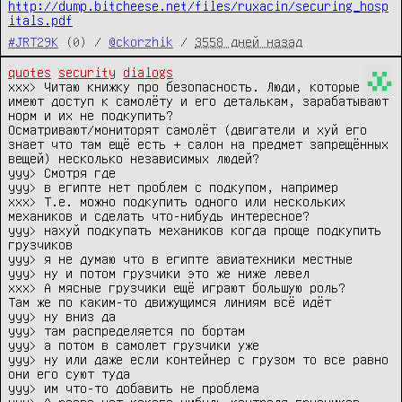
http://dump.bitcheese.net/files/ruxacin/securing_hosp
itals.pdf
#JRT29K
(0) /
@ckorzhik
/
3558 дней назад
quotes
security
dialogs
xxx> Читаю книжку про безопасность. Люди, которые 
имеют доступ к самолёту и его деталькам, зарабатывают 
норм и их не подкупить?

Осматривают/мониторят самолёт (двигатели и хуй его 
знает что там ещё есть + салон на предмет запрещённых 
вещей) несколько независимых людей?

yyy> Смотря где

yyy> в египте нет проблем с подкупом, например

xxx> Т.е. можно подкупить одного или нескольких 
механиков и сделать что-нибудь интересное?

yyy> нахуй подкупать механиков когда проще подкупить 
грузчиков

yyy> я не думаю что в египте авиатехники местные

yyy> ну и потом грузчики это же ниже левел

xxx> А мясные грузчики ещё играют большую роль?

Там же по каким-то движущимся линиям всё идёт

yyy> ну вниз да

yyy> там распределяется по бортам

yyy> а потом в самолет грузчики уже

yyy> ну или даже если контейнер с грузом то все равно 
они его суют туда

yyy> им что-то добавить не проблема
