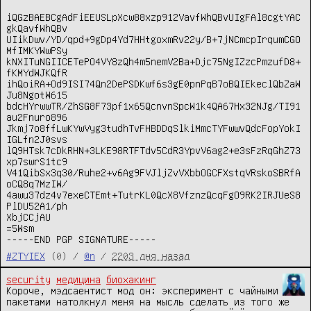
iQGzBAEBCgAdFiEEUSLpXcw88xzp912VavfWhQBvUIgFAl8cgtYAC
gkQavfWhQBv

UIikDwv/YD/qpd+9gDp4Yd7HHtgoxmRv22y/B+7jNCmcpIrqumCGO
MfIMKYWwPSy

kNXITuNGIICETePO4VY8zQh4m5nemV2Ba+Djc75NgIZzcPmzufD8+
fKMYdWJKQfR

ihQoiRA+Od9ISI74Qn2DePSDKwf6s3gE0pnPqB7oBQIEkeclQbZaW
Ju8NgotW615

bdcHYrwwTR/ZhSG8F73pf1x65QcnvnSpcW1k4QA67Hx32NJg/TI91
au2Fnuro896

Jkmj7o8ffLwKYwVyg3tudhTvFHBDDqSlkiMmcTYFwwvQdcFopYokI
IGLfn2J0svs

lQ9HTsk7cDkRHN+3LKE98RTFTdv5CdR3YpvV6ag2+e3sFzRqGhZ73
xp7swrS1tc9

V41QibSx3q30/Ruhe2+v6Ag9FVJljZvVXbbOGCFXstqVRskoSBRfA
oCQ8q7MzIW/

4awu37dz4v7exeCTEmt+TutrKL0QcX8VfznzQcqFgO9RK2IRJUeS8
PlDU52A1/ph

XbjCCjAU

=5Wsm

-----END PGP SIGNATURE-----
#ZTYIEX
(0) /
@n
/
2203 дня назад
security
медицина
биохакинг
Короче, мэдсаентист мод он: эксперимент с чайными 
пакетами натолкнул меня на мысль сделать из того же 