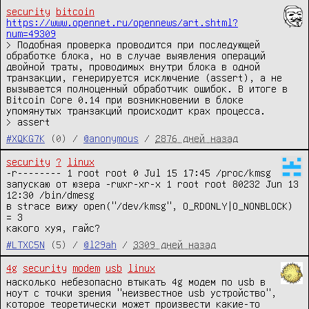
security
bitcoin
https://www.opennet.ru/opennews/art.shtml?
num=49309
> Подобная проверка проводится при последующей 
обработке блока, но в случае выявления операций 
двойной траты, проводимых внутри блока в одной 
транзакции, генерируется исключение (assert), а не 
вызывается полноценный обработчик ошибок. В итоге в 
Bitcoin Core 0.14 при возникновении в блоке 
упомянутых транзакций происходит крах процесса. 

#XQKG7K
(0) /
@anonymous
/
2876 дней назад
security
?
linux
-r-------- 1 root root 0 Jul 15 17:45 /proc/kmsg

запускаю от юзера -rwxr-xr-x 1 root root 80232 Jun 13 
12:30 /bin/dmesg

в strace вижу open("/dev/kmsg", O_RDONLY|O_NONBLOCK)  
= 3

какого хуя, гайс?
#LTXC5N
(5) /
@l29ah
/
3309 дней назад
4g
security
modem
usb
linux
насколько небезопасно втыкать 4g модем по usb в
ноут с точки зрения "неизвестное usb устройство",
которое теоретически может произвести какие-то