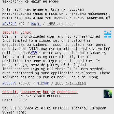
технологии же нафиг не нужны

> Так вот, как думаете, была ли подобная 
интернетовская удаль в прошлом с камерами наблюдения, 
может люди достигали уже технологических преимуществ?
#CYF74O
(0) /
@bga_
/
1452 дня назад
security
linux
Using an unprivileged user and `su`/unrestricted 
(not limited to a closed set of trustworthy 
executables by sudoers) `sudo` to obtain root perms 
on a typical GNU/Linux system without restrictive MAC 
polices doesn&
#39
;t offer any considerable security 
improvement over using root directly for all 
activities the unprivileged user is used for. It 
does, though, provide plenty of feel-good 
inconvenience (typing all these `su`s when needed), 
even reinforced by some application developers, whose 
software refuses to run as root. Prove me wrong.
#UQUEVZ
(19+3) /
@l29ah
/
1865 дней назад
security
javascript
bnw
it
opensource
-----BEGIN PGP SIGNED MESSAGE-----

Hash: SHA512

Sat Jul 25 2020 21:07:02 GMT+0200 (Central European 
Summer Time)
