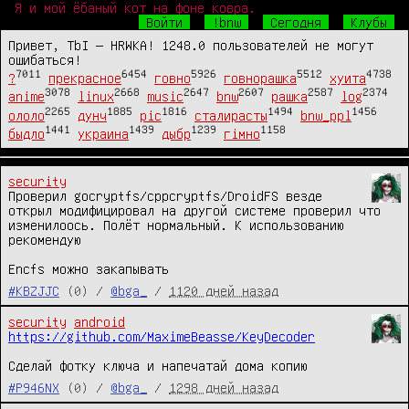
Я и мой ёбаный кот на фоне ковра.
Войти
!bnw
Сегодня
Клубы
Привет, TbI — HRWKA! 1248.0 пользователей не могут
ошибаться!
7011
6454
5926
5512
4738
?
прекрасное
говно
говнорашка
хуита
3078
2668
2647
2607
2587
2374
anime
linux
music
bnw
рашка
log
2265
1885
1816
1494
1456
ололо
дунч
pic
сталирасты
bnw_ppl
1441
1439
1239
1158
быдло
украина
дыбр
гімно
security
Проверил gocryptfs/cppcryptfs/DroidFS везде 
открыл модифицировал на другой системе проверил что 
изменилоось. Полёт нормальный. К использованию 
рекомендую

Encfs можно закапывать
#KBZJJC
(0) /
@bga_
/
1120 дней назад
security
android
https://github.com/MaximeBeasse/KeyDecoder
Сделай фотку ключа и напечатай дома копию
#P946NX
(0) /
@bga_
/
1298 дней назад