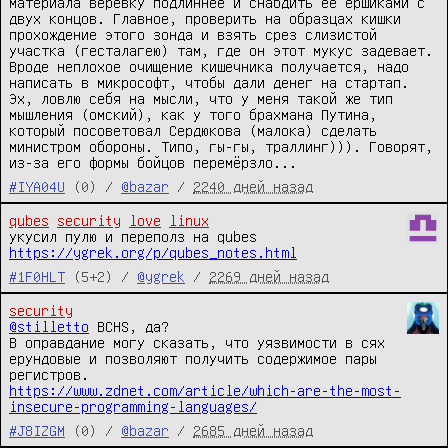
материала веревку подлиннее и снабдить её ёршиками с 
двух концов. Главное, проверить на образцах кишки 
прохождение этого зонда и взять срез слизистой 
участка (гесталагею) там, где он этот мукус задевает.

Вроде неплохое очищение кишечника получается, надо 
написать в микрософт, чтобы дали денег на стартап. 
Эх, ловлю себя на мысли, что у меня такой же тип 
мышления (омский), как у того брахмана Путина, 
который посоветовал Сердюкова (малока) сделать 
министром обороны. Типо, гы-гы, траллинг))). Говорят, 
из-за его формы бойцов перемёрзло...
#IYA04U
(0) /
@bazar
/
2240 дней назад
qubes
security
love
linux
https://ygrek.org/p/qubes_notes.html
#1F0HLT
(5+2) /
@ygrek
/
2269 дней назад
security
@stilletto
 BCHS, да?

В оправдание могу сказать, что уязвимости в сях 
ерундовые и позволяют получить содержимое пары 
https://www.zdnet.com/article/which-are-the-most-
insecure-programming-languages/
#J8IZGM
(0) /
@bazar
/
2685 дней назад