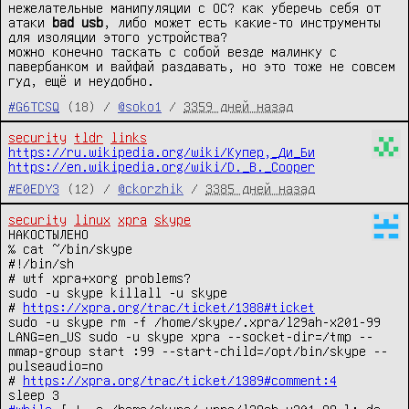
нежелательные манипуляции с ОС? как уберечь себя от
атаки
bad usb
, либо может есть какие-то инструменты
для изоляции этого устройства?
можно конечно таскать с собой везде малинку с
павербанком и вайфай раздавать, но это тоже не совсем
гуд, ещё и неудобно.
#G6TCSQ
(18) /
@soko1
/
3359 дней назад
security
tldr
links
https://ru.wikipedia.org/wiki/Купер,_Ди_Би
https://en.wikipedia.org/wiki/D._B._Cooper
#E0EDY3
(12) /
@ckorzhik
/
3385 дней назад
security
linux
xpra
skype
НАКОСТЫЛЕНО

‰ cat ~/bin/skype

#!/bin/sh

# wtf xpra+xorg problems?

sudo -u skype killall -u skype

# 
https://xpra.org/trac/ticket/1388#ticket
sudo -u skype rm -f /home/skype/.xpra/l29ah-x201-99

LANG=en_US sudo -u skype xpra --socket-dir=/tmp --
mmap-group start :99 --start-child=/opt/bin/skype --
pulseaudio=no

# 
https://xpra.org/trac/ticket/1389#comment:4