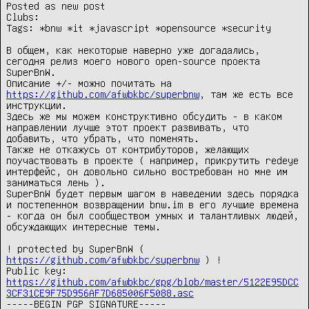
Posted as new post

Clubs:

Tags: *bnw *it *javascript *opensource *security

В общем, как некоторые наверно уже догадались, 
сегодня релиз моего нового open-source проекта 
SuperBnW.

Описание +/- можно почитать на 
https://github.com/afwbkbc/superbnw
, там же есть все 
инструкции.

Здесь же мы можем конструктивно обсудить - в каком 
направлении лучше этот проект развивать, что 
добавить, что убрать, что поменять.

Также не откажусь от контрибуторов, желающих 
поучаствовать в проекте ( например, прикрутить redeye 
интерфейс, он довольно сильно востребован но мне им 
заниматься лень ).

SuperBnW будет первым шагом в наведении здесь порядка 
и постепенном возвращении bnw.im в его лучшие времена 
- когда он был сообществом умных и талантливых людей, 
обсуждающих интересные темы.

! protected by SuperBnW ( 
https://github.com/afwbkbc/superbnw
 ) !

Public key: 
https://github.com/afwbkbc/gpg/blob/master/5122E95DCC
3CF31CE9F75D956AF7D685006F5088.asc
-----BEGIN PGP SIGNATURE-----
