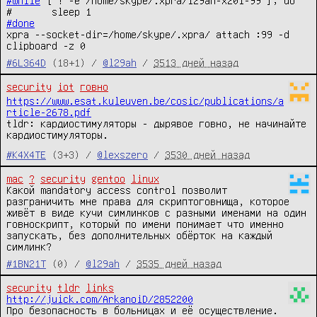
#while
 [ ! -e /home/skype/.xpra/l29ah-x201-99 ]; do

#done
xpra --socket-dir=/home/skype/.xpra/ attach :99 -d 
clipboard -z 0
#6L364D
(18+1) /
@l29ah
/
3513 дней назад
security
iot
говно
https://www.esat.kuleuven.be/cosic/publications/a
rticle-2678.pdf
tldr: кардиостимуляторы - дырявое говно, не начинайте
кардиостимуляторы.
#K4X4TE
(3+3) /
@lexszero
/
3530 дней назад
mac
?
security
gentoo
linux
Какой mandatory access control позволит 
разграничить мне права для скриптоговнища, которое 
живёт в виде кучи симлинков с разными именами на один 
говноскрипт, который по имени понимает что именно 
запускать, без дополнительных обёрток на каждый 
симлинк?
#1BN21T
(0) /
@l29ah
/
3535 дней назад
security
tldr
links
http://juick.com/ArkanoiD/2852200