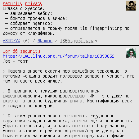
security
privacy
Сказка о хуесосе.

 — заклеивает вебку;

 — боится троянов в винде;

 — собирает hgentoo;

 — отправляется в тюрьму после tls fingeprinting по 
доносу от клаудфлары.
#8MGYYX
(0) /
@komar
/
1360 дней назад
lor
бб
security
https://www.linux.org.ru/forum/talks/16899652
Лор - торт!

> Наверно знаете сказки про волшебное зеркальце, в 
который женщина вводит голосовой запрос и узнает, кто 
там на свете всех милее.

> В принципе с текущим распространением 
видеонаблюдения, микропроцессоров, ИИ - это даже не 
сказка, а вполне будничная шняга. Идентификация всех 
и каждого по камерам.

> С таким успехом можно составлять ежедневные 
нарушения каждого человека, а если ещё и анонимность 
убрать полностью, и свалить всё всё в базу данных, 
можно составлять рейтинг «грешник/герой дня», кто 
больше всех матерился и смотрел порнушки. оффлайн 