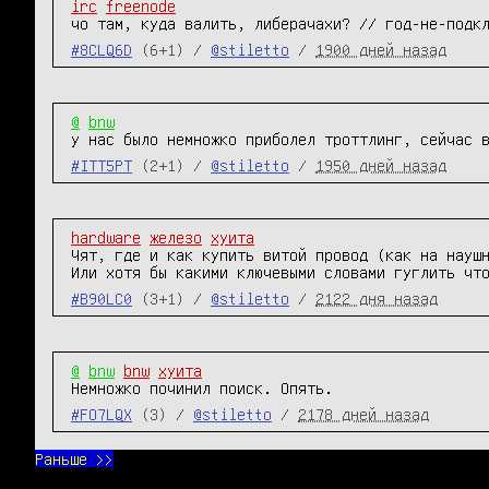
irc
freenode
чо там, куда валить, либерачахи? // год-не-подк
#8CLQ6D
(6+1) /
@stiletto
/
1900 дней назад
@
bnw
у нас было немножко приболел троттлинг, сейчас 
#ITT5PT
(2+1) /
@stiletto
/
1950 дней назад
hardware
железо
хуита
Чят, где и как купить витой провод (как на наушн
Или хотя бы какими ключевыми словами гуглить чт
#B90LC0
(3+1) /
@stiletto
/
2122 дня назад
@
bnw
bnw
хуита
Немножко починил поиск. Опять.
#FO7LQX
(3) /
@stiletto
/
2178 дней назад
Раньше >>