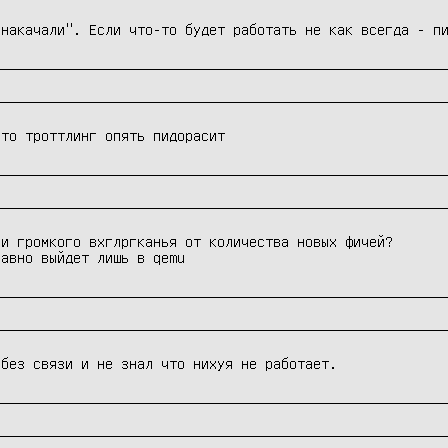
 накачали". Если что-то будет работать не как всегда - п
что троттлинг опять пидорасит
и громкого вхглргканья от количества новых фичей?

равно выйдет лишь в qemu
 без связи и не знал что нихуя не работает. 