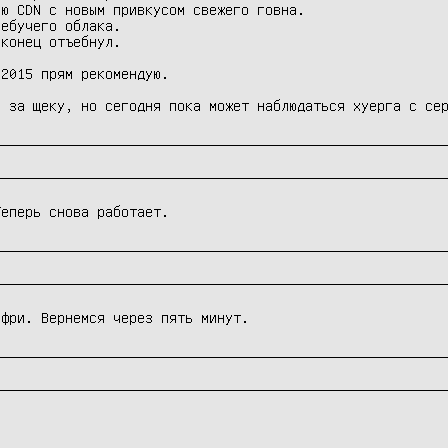
ю CDN с новым привкусом свежего говна.

ебучего облака.

конец отъебнул.

2015 прям рекомендую.

в за щеку, но сегодня пока может наблюдаться хуерга с се
Теперь снова работает.
 фри. Вернемся через пять минут.