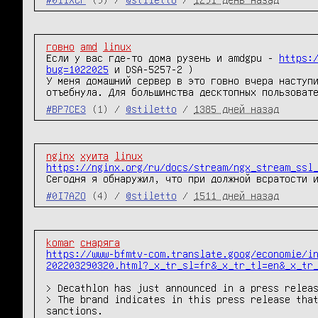
говно
amd
linux
Если у вас где-то дома рузень и amdgpu - 
https:
bug=1022025
 и DSA-5257-2 )

У меня домашний сервер в это говно вчера наступи
отъебнула. Для большинства десктопных пользоват
#BP7CE3
(1) /
@stiletto
/
1385 дней назад
nginx
хуита
linux
https://nginx.org/ru/docs/stream/ngx_stream_ssl
#0I7AZO
(4) /
@stiletto
/
1511 дней назад
komar
снаряга
https://www-bfmtv-com.translate.goog/economie/i
202203290320.html?_x_tr_sl=fr&_x_tr_tl=en&_x_tr
> Decathlon has just announced in a press releas
> The brand indicates in this press release that
sanctions.