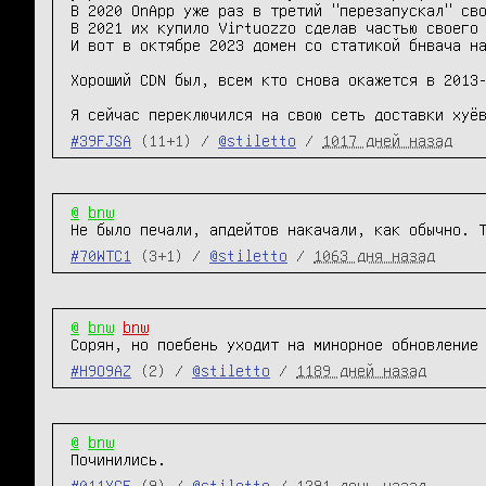
В 2020 OnApp уже раз в третий "перезапускал" сво
В 2021 их купило Virtuozzo сделав частью своего 
И вот в октябре 2023 домен со статикой бнвача на
Хороший CDN был, всем кто снова окажется в 2013-
Я сейчас переключился на свою сеть доставки хуё
#39FJSA
(11+1) /
@stiletto
/
1017 дней назад
@
bnw
Не было печали, апдейтов накачали, как обычно. 
#70WTC1
(3+1) /
@stiletto
/
1063 дня назад
@
bnw
bnw
Сорян, но поебень уходит на минорное обновление
#H9O9AZ
(2) /
@stiletto
/
1189 дней назад
@
bnw
Починились.
#011XCF
(9) /
@stiletto
/
1291 день назад