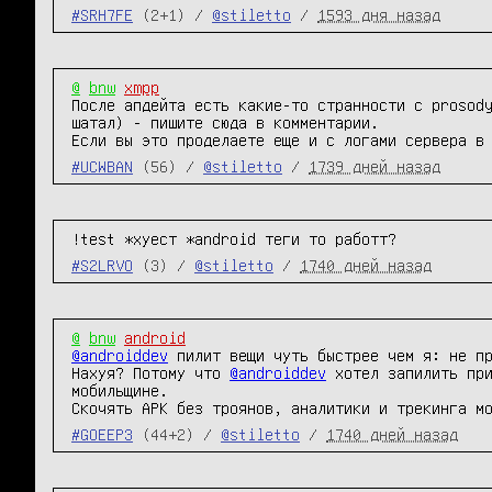
#SRH7FE
(2+1) /
@stiletto
/
1593 дня назад
@
bnw
xmpp
После апдейта есть какие-то странности с prosody
шатал) - пишите сюда в комментарии.

Если вы это проделаете еще и с логами сервера в
#UCWBAN
(56) /
@stiletto
/
1739 дней назад
!test *хуест *android теги то работт?
#S2LRVO
(3) /
@stiletto
/
1740 дней назад
@
bnw
android
@androiddev
 пилит вещи чуть быстрее чем я: не пр
Нахуя? Потому что 
@androiddev
 хотел запилить при
мобильщине.

Скочять APK без троянов, аналитики и трекинга м
#GOEEP3
(44+2) /
@stiletto
/
1740 дней назад