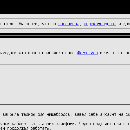
вателе. Мы знаем, что он
понаписал
,
порекомендовал
и да
выходной что монга приболела пока 
@kerrigan
 меня в это н
 закрыла тарифы для нищебродов, завел себе аккаунт на cd
чный кабинет со старыми тарифами. Через пару лет они его
ен продолжал работать.
