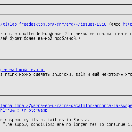
//gitlab.freedesktop.org/drm/amd/-/issues/2216
 (алсо 
htt
л после unattended-upgrade (Что никак не повлияло на его
елей будет более важной проблемой.)
_preread_module.html
nternational/guerre-en-ukraine-decathlon-annonce-la-susp
_hl=ru&_x_tr_pto=wapp
e suspending its activities in Russia.

 "the supply conditions are no longer met to continue it