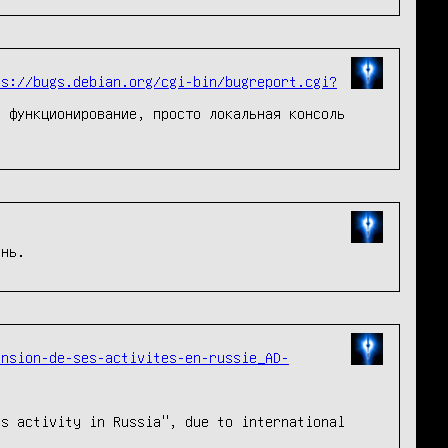
ps://bugs.debian.org/cgi-bin/bugreport.cgi?
 функционирование, просто локальная консоль 
ension-de-ses-activites-en-russie_AD-
s activity in Russia", due to international 