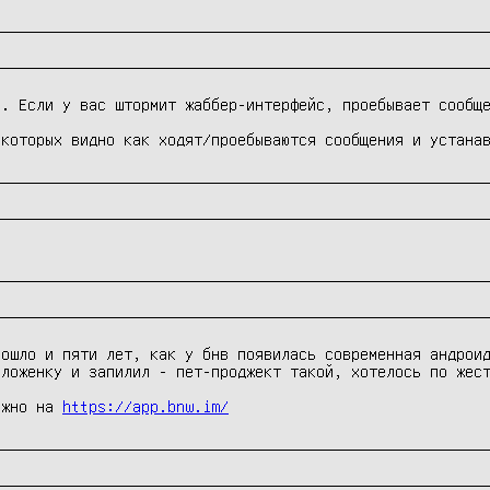
. Если у вас штормит жаббер-интерфейс, проебывает сообще
 которых видно как ходят/проебываются сообщения и устана
ошло и пяти лет, как у бнв появилась современная андроид
ложенку и запилил - пет-проджект такой, хотелось по жест
ожно на 
https://app.bnw.im/