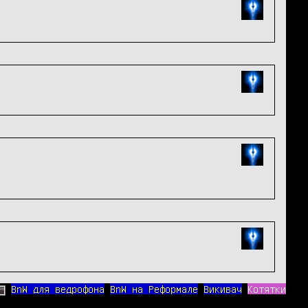
BnW для ведрофона
BnW на Реформале
Викивач
Котятки