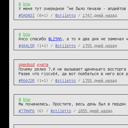
@
bnw
У меня тут очередное "не было печали - апдейтов
#5ADN3I
(8+1) /
@stiletto
/
1747 дней назад
@
bnw
Алсо спасибо 
@L29Ah
, а то я два дня не замечал 
#4A4L5R
(1+1) /
@stiletto
/
1755 дней назад
openbsd
хуита
Почему релиз 7.0 не вызывает щенячьего восторга 
Разве что riscv64, да вот поебаться в него все 
#R60J2R
(1+1) /
@stiletto
/
1755 дней назад
@
bnw
Мы починились. Простите, весь день был в пердях
#7TM4P6
(6) /
@stiletto
/
1855 дней назад