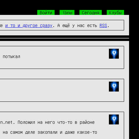
Войти
!bnw
Сегодня
Клубы
же
и то и другое сразу
. А ещё у нас есть
RSS
.
е потыкал
n.net. Положил на него что-то в районе 
 на самом деле закопали и даже какое-то 