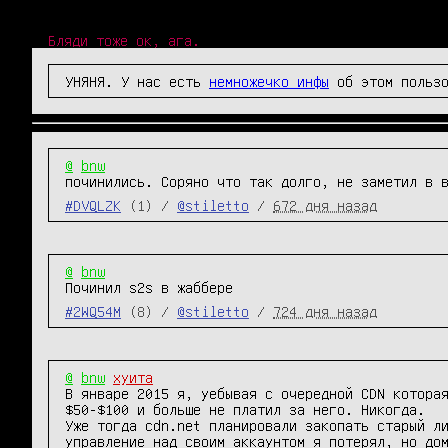
Бляди тоже ок, ага.
УНЯНЯ. У нас есть
немножечко инфы
об этом пользо
@
bnw
починились. Соряно что так долго, не заметил в 
#DVQLZK
(1) /
@stiletto
/
672 дня назад
@
bnw
Починил s2s в жаббере
#2WQ54M
(8) /
@stiletto
/
724 дня назад
@
bnw
хуита
В январе 2015 я, уебывая с очередной CDN которая
$50-$100 и больше не платил за него. Никогда.

Уже тогда cdn.net планировали закопать старый ли
управление над своим аккаунтом я потерял, но дом