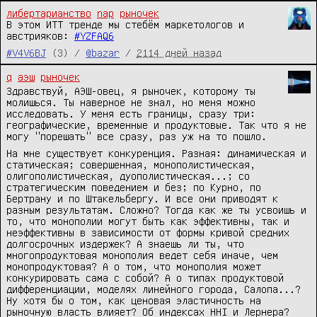
либертарианство
nap
рыночек
В этом ИТТ тренде мы стебём маркетологов и 
австрияков: 
#YZFAQ6
#V4V6BJ
(3) /
@bazar
/
2114 дней назад
q
аэш
рыночек
Здравствуй, АЭШ-овец, я рыночек, которому ты
молишься. Ты наверное не знал, но меня можно
исследовать. У меня есть границы, сразу три:
географические, временные и продуктовые. Так что я не
могу "порешать" все сразу, раз уж на то пошло.
На мне существует конкуренция. Разная: динамическая и
статическая; совершенная, монополистическая,
олигополистическая, дуополистическая...; со
стратегическим поведением и без; по Курно, по
Бертрану и по Штакельбергу. И все они приводят к
разным результатам. Сложно? Тогда как же ты усвоишь и
то, что монополии могут быть как эффективны, так и
неэффективны в зависимости от формы кривой средних
долгосрочных издержек? А знаешь ли ты, что
многопродуктовая монополия ведет себя иначе, чем
монопродуктовая? А о том, что монополия может
конкурировать сама с собой? А о типах продуктовой
дифференциации, моделях линейного города, Салопа...?
Ну хотя бы о том, как ценовая эластичность на
рыночную власть влияет? Об индексах HHI и Лернера?