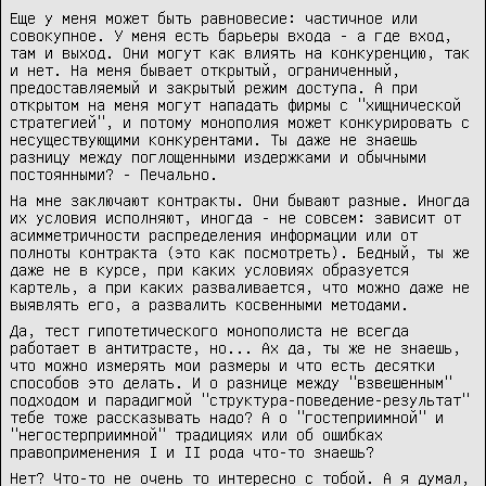
Еще у меня может быть равновесие: частичное или
совокупное. У меня есть барьеры входа - а где вход,
там и выход. Они могут как влиять на конкуренцию, так
и нет. На меня бывает открытый, ограниченный,
предоставляемый и закрытый режим доступа. А при
открытом на меня могут нападать фирмы с "хищнической
стратегией", и потому монополия может конкурировать с
несуществующими конкурентами. Ты даже не знаешь
разницу между поглощенными издержками и обычными
постоянными? - Печально.
На мне заключают контракты. Они бывают разные. Иногда
их условия исполняют, иногда - не совсем: зависит от
асимметричности распределения информации или от
полноты контракта (это как посмотреть). Бедный, ты же
даже не в курсе, при каких условиях образуется
картель, а при каких разваливается, что можно даже не
выявлять его, а развалить косвенными методами.
Да, тест гипотетического монополиста не всегда
работает в антитрасте, но... Ах да, ты же не знаешь,
что можно измерять мои размеры и что есть десятки
способов это делать. И о разнице между "взвешенным"
подходом и парадигмой "структура-поведение-результат"
тебе тоже рассказывать надо? А о "гостеприимной" и
"негостерприимной" традициях или об ошибках
правоприменения I и II рода что-то знаешь?
Нет? Что-то не очень то интересно с тобой. А я думал,