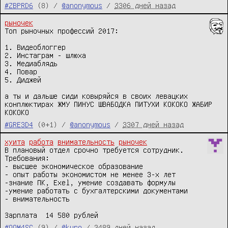
#ZBPRD6
(8) /
@anonymous
/
3306 дней назад
рыночек
Топ рыночных профессий 2017:

1. Видеоблоггер

2. Инстаграм - шлюха

3. Медиаблядь

4. Повар

5. Диджей

а ты и дальше сиди ковыряйся в своих левацких 
конплюктирах ЖМУ ПИНУС ШВАБОДКА ПИТУХИ КОКОКО ЖАБИР 
#GRE3D4
(0+1) /
@anonymous
/
3307 дней назад
хуита
работа
внимательность
рыночек
В плановый отдел срочно требуется сотрудник.

Требования:

- высшее экономическое образование

- опыт работы экономистом не менее 3-х лет

-знание ПК, Exel, умение создавать формулы

-умение работать с бухгалтерскими документами

- внимательность

Зарплата  14 580 рублей
#OQM4SC
(9) /
@kuro
/
3489 дней назад