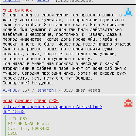
trip
рыночек
2 года назад со своей женой год провел в рашке, в 
хате у черта на куличках, за нормальной едой нужно 
было на автобусе 8 остановок ехать. Но в 5 минутах 
ходьбы был сушишоп и роллы там были действительно 
заебатые и недорогие, постоянно их хавали, даже в 
период нищенства, когда дома кроме яйц, хлеба и 
молока ничего не было. Через год после нашего отъезда 
был в том районе, решил по старой памяти суши 
похавать, а хуй, закрылся как только мы уехали, 
потеряв основное поступление в кассу.

Год назад в Чианг мае прожили 6 месяцев и каждый 
вторник ели в сабвэе в паре минут от дома саб дня с 
тунцом. Сегодня проходил мимо, хотел на скорую руку 
перекусить, хер, нету его тут больше.

Совпадение? Не думаю.
#ZVFDCY
(5) /
@anarchy
/
3529 дней назад
моча
рыночек
говно
n900
http://www.opennet.ru/opennews/art.shtml?
num=45532
1 Гб ОЗУ
512 MB NAND Flash
3.5" TFT, 800x480
2016