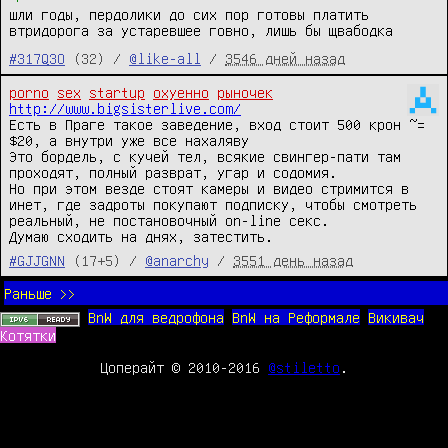
шли годы, пердолики до сих пор готовы платить
втридорога за устаревшее говно, лишь бы щвабодка
#317Q3O
(32) /
@like-all
/
3546 дней назад
porno
sex
startup
охуенно
рыночек
http://www.bigsisterlive.com/
Есть в Праге такое заведение, вход стоит 500 крон ~= 
$20, а внутри уже все нахаляву

Это бордель, с кучей тел, всякие свингер-пати там 
проходят, полный разврат, угар и содомия.

Но при этом везде стоят камеры и видео стримится в 
инет, где задроты покупают подписку, чтобы смотреть 
реальный, не постановочный on-line секс.

Думаю сходить на днях, затестить.
#GJJGNN
(17+5) /
@anarchy
/
3551 день назад
Раньше >>
BnW для ведрофона
BnW на Реформале
Викивач
Котятки
Цоперайт © 2010-2016
@stiletto
.