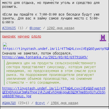
место для отдыха, но принести уголь и средство для 
розжига.

«Если вы придёте к 7:00-8:00 все беседки будут уже 
заняты. Для вас я займу самое лучшее место с 5:00-
6:00!»
#ZO06O5
(1) /
@komar
/
1202 дня назад
рыночек
научно
ололо
Сначала не заметил, потом обосрался.
https://www.fontanka.ru/2021/03/02/69791609/
Динамика цен на продукты сельскохозяйственного
сектора представляет синусоиду, которую рисует
невидимая, но предсказуемая в этом смысле рука
рынка. На подорожание производители реагируют
увеличение объемов производства, на снижение
стоимости — его сокращением.
https://tinystash.undef.im/il/4TTmQ4LcvxiVEgQ6Eywstp9
QEEHDhqUuK3mRaThpgiVkZumEvh34mkppwb3Q2M7meBSqSUTuCb3n
umbbDB7Aeus.jpg
#QWWJQ8
(23+1) /
@ceyt
/
1984 дня назад