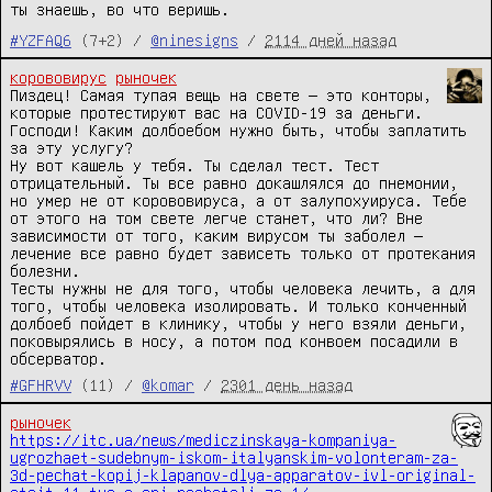
ты знаешь, во что веришь.
#YZFAQ6
(7+2) /
@ninesigns
/
2114 дней назад
корововирус
рыночек
Пиздец! Самая тупая вещь на свете — это конторы, 
которые протестируют вас на COVID-19 за деньги.

Господи! Каким долбоебом нужно быть, чтобы заплатить 
за эту услугу?

Ну вот кашель у тебя. Ты сделал тест. Тест 
отрицательный. Ты все равно докашлялся до пнемонии, 
но умер не от корововируса, а от залупохуируса. Тебе 
от этого на том свете легче станет, что ли? Вне 
зависимости от того, каким вирусом ты заболел — 
лечение все равно будет зависеть только от протекания 
болезни.

Тесты нужны не для того, чтобы человека лечить, а для 
того, чтобы человека изолировать. И только конченный 
долбоеб пойдет в клинику, чтобы у него взяли деньги, 
поковырялись в носу, а потом под конвоем посадили в 
обсерватор.
#GFHRVV
(11) /
@komar
/
2301 день назад
рыночек
https://itc.ua/news/mediczinskaya-kompaniya-
ugrozhaet-sudebnym-iskom-italyanskim-volonteram-za-
3d-pechat-kopij-klapanov-dlya-apparatov-ivl-original-