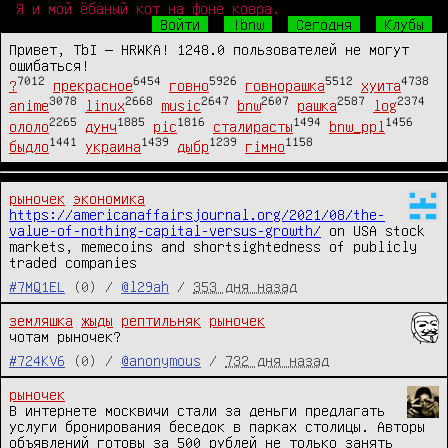
Я и мой ёбаный кот на фоне ковра.
Войти
!bnw
Сегодня
Клубы
Привет, TbI — HRWKA! 1248.0 пользователей не могут
ошибаться!
7012
6454
5926
5512
4738
?
прекрасное
говно
говнорашка
хуита
3078
2668
2647
2607
2587
2374
anime
linux
music
bnw
рашка
log
2265
1885
1816
1494
1456
ололо
дунч
pic
сталирасты
bnw_ppl
1441
1439
1239
1158
быдло
украина
дыбр
гімно
рыночек
экономика
https://americanaffairsjournal.org/2021/08/the-
value-of-nothing-capital-versus-growth/
 on USA stock 
markets, memecoins and shortsightedness of publicly 
traded companies
#7MQ1EL
(0) /
@l29ah
/
353 дня назад
земляшка
жыды
рептильняк
рыночек
чотам рыночек?
#724KV6
(0) /
@anonymous
/
732 дня назад
рыночек
В интернете москвичи стали за деньги предлагать 
услуги бронирования беседок в парках столицы. Авторы 
объявлений готовы за 500 рублей не только занять 