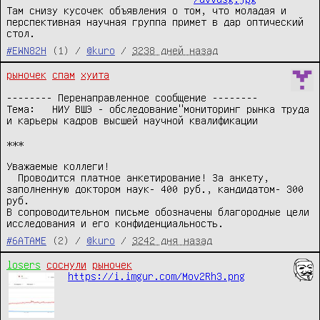
Там снизу кусочек объявления о том, что моладая и 
перспективная научная группа примет в дар оптический 
стол.
#EWN82H
(1) /
@kuro
/
3238 дней назад
рыночек
спам
хуита
-------- Перенаправленное сообщение --------

Тема:   НИУ ВШЭ - обследование"мониторинг рынка труда 
и карьеры кадров высшей научной квалификации

***

Уважаемые коллеги!

  Проводится платное анкетирование! За анкету, 
заполненную доктором наук- 400 руб., кандидатом- 300 
руб.

В сопроводительном письме обозначены благородные цели 
#6ATAME
(2) /
@kuro
/
3242 дня назад
losers
соснули
рыночек
https://i.imgur.com/Mov2Rh3.png