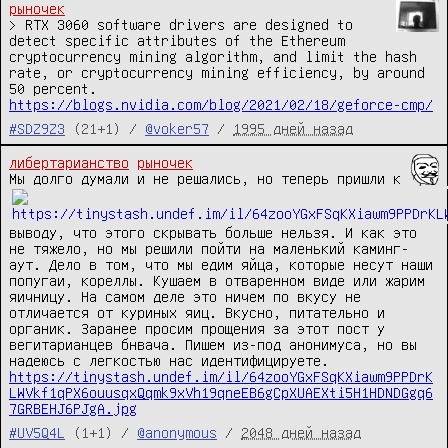
рыночек
> RTX 3060 software drivers are designed to 
detect specific attributes of the Ethereum 
cryptocurrency mining algorithm, and limit the hash 
rate, or cryptocurrency mining efficiency, by around 
https://blogs.nvidia.com/blog/2021/02/18/geforce-cmp/
#SDZ9Z3
(21+1) /
@voker57
/
1995 дней назад
либертарианство
рыночек
Мы долго думали и не решались, но теперь пришли к 
выводу, что этого скрывать больше нельзя. И как это 
не тяжело, но мы решили пойти на маленький каминг-
аут. Дело в том, что мы едим яйца, которые несут наши 
попугаи, кореллы. Кушаем в отваренном виде или жарим 
яичницу. На самом деле это ничем по вкусу не 
отличается от куриных яиц. Вкусно, питательно и 
органик. Заранее просим прощения за этот пост у 
вегитарианцев бнвача. Пишем из-под анонимуса, но вы 
https://tinystash.undef.im/il/64zooYGxFSqKXiawm9PPDrK
LWVkf1qPX6ouusqxQqmk9xVh19qneEB6gCpXUAEXti5H1HDNDGgq6
7GRBEHJ6PJgA.jpg
#UV5Q4L
(1+1) /
@anonymous
/
2048 дней назад