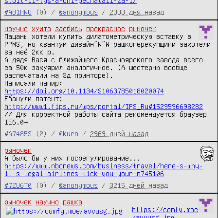
stoit-11-tys-a-oni-pechatali-za-1/
#A81HWU
(0) /
@anonymous
/
2333 дня назад
научно
хуита
заебись
прекрасное
рыночек
Пацаны хотели купить дилатометрическую вставку в 
PPMS, но квантум дизайн^W^W рашкоперекупщики захотели 
за неё 2кк р.

А дядя Вася с ближайшего Красноярского завода всего 
за 50к захуярил аналогичное. (А шестерню вообще 
распечатали на 3д принторе).

Написали папир: 
https://doi.org/10.1134/S1063785018020074
Ебанули патент: 
http://www1.fips.ru/wps/portal/IPS_Ru#1529596698282
// Для корректной работы сайта рекомендуется браузер 
IE6.0+
#A7485S
(2) /
@kuro
/
2969 дней назад
рыночек
https://www.nbcnews.com/business/travel/here-s-why-
it-s-legal-airlines-kick-you-your-n745106
#7ZU6T0
(0) /
@anonymous
/
3215 дней назад
рыночек
научно
рашка
https://comfy.moe
/avvusg.jpg