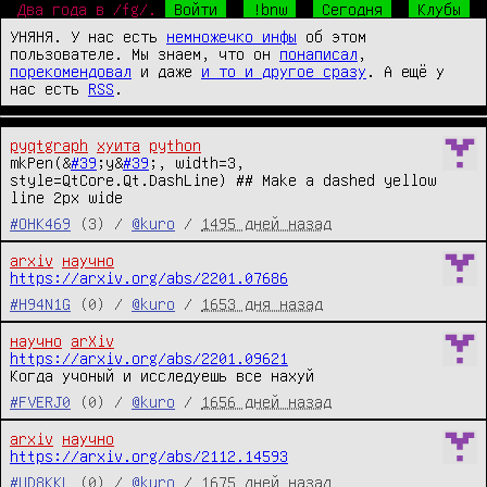
Два года в /fg/.
Войти
!bnw
Сегодня
Клубы
УНЯНЯ. У нас есть
немножечко инфы
об этом
пользователе. Мы знаем, что он
понаписал
,
порекомендовал
и даже
и то и другое сразу
. А ещё у
нас есть
RSS
.
pyqtgraph
хуита
python
mkPen(&
#39
;y&
#39
;, width=3, 
style=QtCore.Qt.DashLine) ## Make a dashed yellow 
line 2px wide
#OHK469
(3) /
@kuro
/
1495 дней назад
arxiv
научно
https://arxiv.org/abs/2201.07686
#H94N1G
(0) /
@kuro
/
1653 дня назад
научно
arXiv
https://arxiv.org/abs/2201.09621
Когда учоный и исследуешь все нахуй
#FVERJ0
(0) /
@kuro
/
1656 дней назад
arxiv
научно
https://arxiv.org/abs/2112.14593
#UD8KKL
(0) /
@kuro
/
1675 дней назад