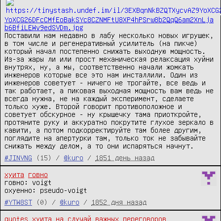
YoXCG26DFcCMfEoBakSYc8CZNMFtU8XP4hPSrw8b2QqQ6am2XnLja
b6BfiLEWv9edSVDm.jpg
Поставили нам недавно в лабу несколько новых игрушек, 
в том числе и регенеративный усилитель (на пикче) 
который начал постепенно снижать выходную мощность. 
Из-за жары ли или прост механическая релаксация хуйни 
внутрях, ну, а мы, соответственно начали жомкать 
инженеров которые все это нам инсталлили. Один из 
инженеров советует - ничего не трогайте, все ведь и 
так работает, а пиковая выходная мощность вам ведь не 
всегда нужна, не на каждый эксперимент, сделаете 
только хуже. Второй говорит противоположное и 
советует обскурное - ну крышечку тама приоткройте, 
протяните руку и аккуратно покрутите глухое зеркало в 
кавити, а потом подкорректируйте там более другим, 
поглядите на апертурки там, только ток не забывайте 
снижать между делом, а то они испаряться начнут.
#JINVNG
(15) /
@kuro
/
1851 день назад
хуита
говно
говно: voigt

охуенно: pseudo-voigt
#YTW8ST
(0) /
@kuro
/
1852 дня назад
quotes
хуита
на случай важных переговоров