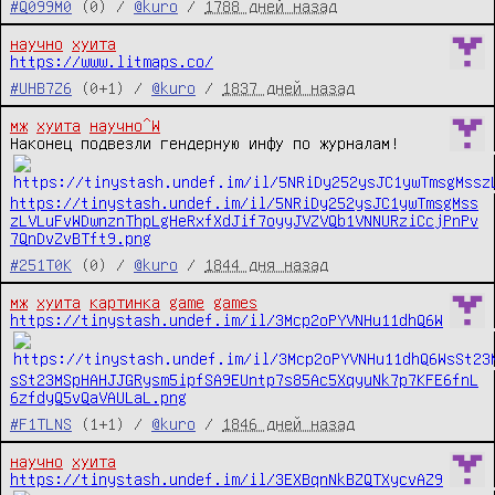
#Q099M0
(0) /
@kuro
/
1788 дней назад
научно
хуита
https://www.litmaps.co/
#UHB7Z6
(0+1) /
@kuro
/
1837 дней назад
мж
хуита
научно^W
https://tinystash.undef.im/il/5NRiDy252ysJC1ywTmsgMss
zLVLuFvWDwnznThpLgHeRxfXdJif7oyyJVZVQb1VNNURziCcjPnPv
7QnDvZvBTft9.png
#251T0K
(0) /
@kuro
/
1844 дня назад
мж
хуита
картинка
game
games
https://tinystash.undef.im/il/3Mcp2oPYVNHu11dhQ6W
sSt23MSpHAHJJGRysm5ipfSA9EUntp7s85Ac5XqyuNk7p7KFE6fnL
6zfdyQ5vQaVAULaL.png
#F1TLNS
(1+1) /
@kuro
/
1846 дней назад
научно
хуита
https://tinystash.undef.im/il/3EXBqnNkBZQTXycvAZ9