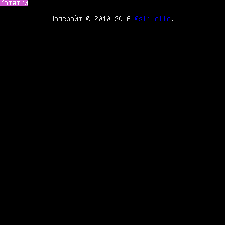
Котятки
Цоперайт © 2010-2016
@stiletto
.