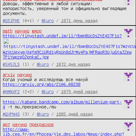
Доводы, эффективные в любой ситуации: 
напористость, уверенный тон и официально выглядящие 
документы.
#G5IPHE
(0+1) /
@kuro
/
1871 день назад
math
научно
юмор
https://tinystash.undef.im/il/YbmnBUcDsZtE4S7F1s7
WzVcUgxymjXgfm9CiURd1yRpUn8dJrMv4PajMFRaoR3UjuGtaJZew
TP1YwpzgDZpnkaC.jpg
#S45JL5
(1) /
@kuro
/
1872 дня назад
arxiv
научно
https://arxiv.org/abs/2106.08238
#AMNXF2
(2+2) /
@kuro
/
1879 дней назад
https://kabane.bandcamp.com/album/millenium-part-
4
 -t mu,прекрасное,/mu
#QVPN4S
(3) /
@kuro
/
1885 дней назад
арт
научно
прекрасное
http://www-
llb.cea.fr/en/Phocea/Vie_des_labos/News/index.php?