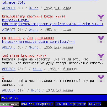
id_news=7541
#FVN8F1
(0) /
@kuro
/
1952 дня назад
brainwashing
картинка
bazar
хуита
https://i.kym-
cdn.com/photos/images/original/001/370/706/cb0.436251
#IOPATZ
(4) /
@kuro
/
1953 дня назад
mu
неговно
♪
/mu
прекрасное
https://nenrecs.bandcamp.com/album/--4
#RECBT9
(8) /
@kuro
/
1956 дней назад
log
shame
bnw_ppl
хуита
Пофапал вчера на кадасиху. Значит ли это, что 
теперь мою бессмертную душу теперь невозможно спасти?
#FFJ82M
(3+1) /
@kuro
/
1958 дней назад
?
Спалите софта для создания карт помещений внутри 
зданий, плз
#OJSJJK
(17) /
@kuro
/
1973 дня назад
Раньше >>
BnW для ведрофона
BnW на Реформале
Викивач