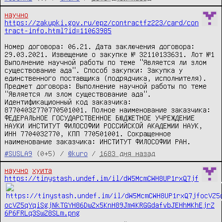
научно
https://zakupki.gov.ru/epz/contractfz223/card/con
tract-info.html?id=11063985
Номер договора: 06.21. Дата заключения договора: 
29.03.2021. Извещение о закупке № 32110133631. Лот №1 
Выполнение научной работы по теме "Является ли злом 
существование ада". Способ закупки: Закупка у 
единственного поставщика (подрядчика, исполнителя). 
Предмет договора: Выполнение научной работы по теме 
"Является ли злом существование ада". 
Идентификационный код заказчика: 
87704032770770501001. Полное наименование заказчика: 
ФЕДЕРАЛЬНОЕ ГОСУДАРСТВЕННОЕ БЮДЖЕТНОЕ УЧРЕЖДЕНИЕ 
НАУКИ ИНСТИТУТ ФИЛОСОФИИ РОССИЙСКОЙ АКАДЕМИИ НАУК, 
ИНН 7704032770, КПП 770501001. Сокращенное 
наименование заказчика: ИНСТИТУТ ФИЛОСОФИИ РАН.
#SUSLA9
(0+5) /
@kuro
/
1683 дня назад
научно
хуита
https://tinystash.undef.im/il/dW5McmCWH8UP1rxQ7jf
ocVZ5qYqiSgjNkTGYH86DwZx5KnH89Jm4KRGGdafvbJEHhMKhEjrZ
6P6FRLq3SwZ8SLm.png