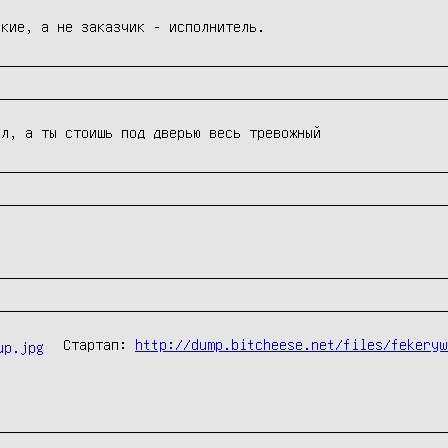
ские, а не заказчик - исполнитель.
ил, а ты стоишь под дверью весь тревожный
Стартап: 
http://dump.bitcheese.net/files/fekeryw