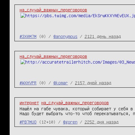
на_случай_важных_переговоров
#3X0M7M
(0) /
@anonymous
/
2121 день назад
на_случай_важных_переговоров
#WXHVPR
(0) /
@komar
/
2157 дней назад
интернет
на_случай_важных_переговоров
Нашёл на габе чувака, который собирает у себя в
Надо будет выбрать что-то чтоб перекатываться, 
#PB7MUO
(12+10) /
@goren
/
2252 дня назад