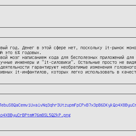
рвый год. Денег в этой сфере нет, поскольку it-рынок моно
А это 6% годовых.

свой мозг написанием кода для бесполезных приложений для 
аучные инженеры и "it-силовики". Остальные просто не видя
 деятельности гарантируют необратимые изменения головного
тивных it-инфантилов, которых легко использовать в качес
Qo4X8ByuCrBPtmM76m8SL5Q2kP.png