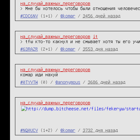
на_случай_важных_переговоров
> Мне бы хотелось чтобы были отношения человече
#CDC6NV
(1+1) /
@komar
/
3456 дней назад
на_случай_важных_переговоров
it
> tfw кто-то какнул и не смывает хотя ты его уч
#63RAZR
(2+1) /
@komar
/
3553 дня назад
на_случай_важных_переговоров
комар иди нахуй
#0TYVTW
(0) /
@anonymous
/
3686 дней назад
на_случай_важных_переговоров
#NQ0UCV
(1+2) /
@komar
/
3732 дня назад