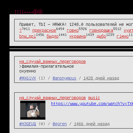
↑↑↓↓←→←→ⒷⒶ
Привет, TbI — HRWKA! 1248.0 пользователей не мо
7011
6454
5926
5512
?
прекрасное
говно
говнорашка
хуи
1456
1441
1439
1239
11
bnw_ppl
быдло
украина
дыбр
гімно
на_случай_важных_переговоров
>фамилия-прилагательное

охуенно
#MX61VX
(1) /
@anonymous
/
1428 дней назад
на_случай_важных_переговоров
music
https://www.youtube.com/watch?v=TX
#H3GEUQ
(0) /
@goren
/
1466 дней назад