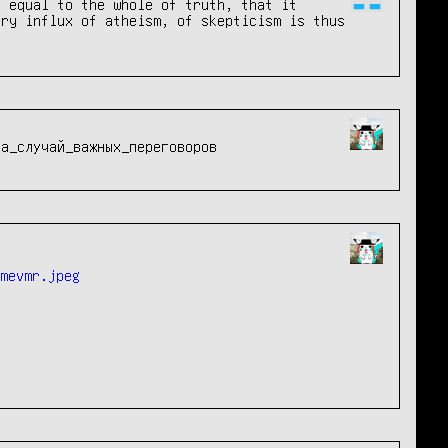
 equal to the whole of truth, that it 
ry influx of atheism, of skepticism is thus 
а_случай_важных_переговоров