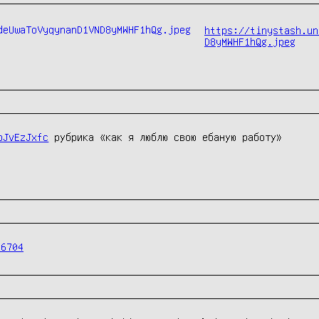
https://tinystash.un
D8yMWHF1hQg.jpeg
bJvEzJxfc
 рубрика «как я люблю свою ебаную работу»
96704