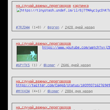
на_случай_важных_переговоров
картинка
#7RJDWW
(1+8) /
@goren
/
2428 дней назад
на_случай_важных_переговоров
https://www.youtube.com/watch?v=jZ
#6PYTK5
(1) /
@komar
/
2606 дней назад
на_случай_важных_переговоров
https://twitter.com/Caged/status/10399371627690
#MYX43W
(4+1) /
@komar
/
2884 дня назад
на_случай_важных_переговоров