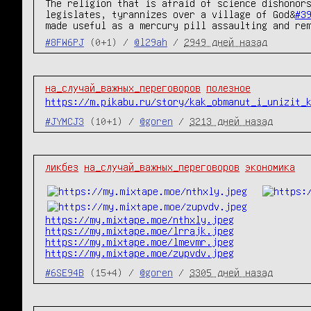
The religion that is afraid of science dishonors
legislates, tyrannizes over a village of God&
#3
made useful as a mercury pill assaulting and re
#8FW6PJ
(0+1) /
@l29ah
/
2949 дней назад
на_случай_важных_переговоров
полезное
https://m.pikabu.ru/story/kak_obmanut_i_unizit_
#JYMCJ3
(10+1) /
@goren
/
3213 дней назад
ликбез
на_случай_важных_переговоров
экономика
https://my.mixtape.moe/nthxly.jpeg
https://my.mixtape.moe/lrrajk.jpeg
https://my.mixtape.moe/lmevmr.jpeg
https://my.mixtape.moe/zupvdv.jpeg
#6SE94B
(15+4) /
@goren
/
3305 дней назад