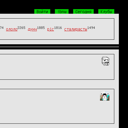
Войти
!bnw
Сегодня
Клубы
74
2265
1885
1816
1494
ололо
дунч
pic
сталирасты