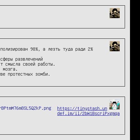
полизирован 98%, а лезть туда ради 2% 
сферы развлечений

т смысла своей работы.

 мозга.

тве протестных зомби.
https://tinystash.un
def.im/il/2bW1BscriPxgmqa