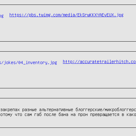
https://pbs.twimg.com/media/EkSrwKKXYAEvEUX.jpg
http://accuratetrailerhitch.co
 закрепах разные альтернативные блоггерские/микроблоггер
потому что сам габ после бана на прон превращается в как