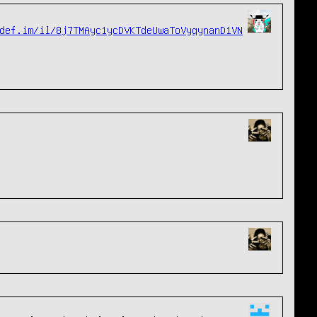
def.im/il/8j7TMAyc1ycDVKTdeUwaToVyqynanD1VN