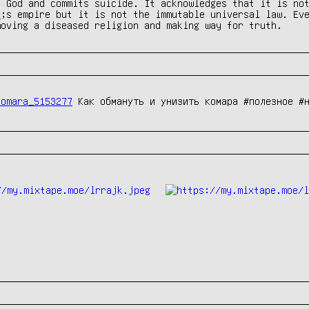
 God and commits suicide. It acknowledges that it is not
9
;s empire but it is not the immutable universal law. Eve
moving a diseased religion and making way for truth.
komara_5153277
Как обмануть и унизить комара #полезное #н