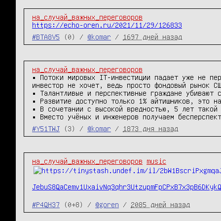
на_случай_важных_переговоров
https://echo-oren.ru/2021/11/29/126833
#BTA8V5
(0) /
@komar
/
1697 дней назад
на_случай_важных_переговоров
▪️ Потоки мировых IT-инвестиции падает уже не пе
инвестор не хочет, ведь просто фондовый рынок СШ
▪️ Талантливые и перспективные граждане убивают 
▪️ Развитие доступно только 1% айтишников, это н
▪️ В сочетании с высокой вредностью, 5 лет такой
▪️ Вместо учёных и инженеров получаем бесперспек
#Y51TWJ
(3) /
@komar
/
1873 дня назад
на_случай_важных_переговоров
music
JebuS8QaCemv1UxaivNq3qhr3UtzupmFpCPxB7x3pB6DKyk
#P4QH37
(0+8) /
@goren
/
2085 дней назад