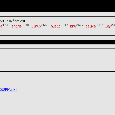
гут ошибаться!
4738
3078
2668
2647
2607
2587
23
та
anime
linux
music
bnw
рашка
log
58
K03FHVsHk