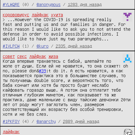
#YLWQRE
(0) /
@anonymous
/
1283 дня назад
корововирус
лайфхак
хуита
> ...However the COVID-19 is spreading really 
fast and putting us and our families in danger. For 
this reason I would like to ask you to not attend the 
defense in order to avoid possible infections. I 
would like to have just my two paranymphs...
#IVLPCW
(1) /
@kuro
/
2335 дней назад
совет
секс
лайфхак
жиза
Когда впервые трахаетесь с бабой, шлепайте по 
жопе от души. Если ей не нравится, то она скажет: oh 
no, please don&
#39
;t do it. А есть нравится, а как 
показывается практика это в большинстве случаев, то 
ты получаешь double score, и вероятность того, что 
баба кончит или хотя бы просто будет неслабо 
кайфовать гораздо выше. А потом она отплатит тебе 
отличным глубоким минетом, как показывает та же 
практика, даже маленькие с виду тайские девчонки 20ти 
лет от роду могут заглотить член, размером 
соответствующий их возрасту без особой тренировки, 
хотя и не без слез.
#1PKFOY
(4) /
@anarchy
/
2889 дней назад
лайфхак