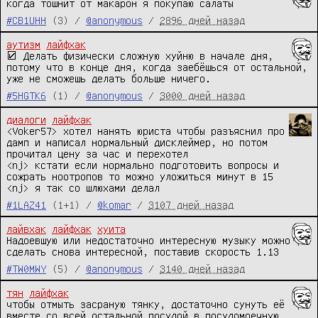
когда тошнит от макарон я покупаю салаты
#CB1UHH
(3) /
@anonymous
/
2896 дней назад
аутизм
лайфхак
☑ Делать физически сложную хуйню в начале дня, 
потому что в конце дня, когда заебёшься от остальной, 
уже не сможешь делать больше ничего.
#5HGTK6
(1) /
@anonymous
/
3000 дней назад
диалоги
лайфхак
<Voker57> хотел нанять юриста чтобы разъяснил про 
дамп и написал нормальный дисклеймер, но потом 
прочитал цену за час и перехотел

<nj> кстати если нормально подготовить вопросы и 
сожрать ноотропов то можно уложиться минут в 15

<nj> я так со шлюхами делал
#1LAZ41
(1+1) /
@komar
/
3107 дней назад
лайвхак
лайфхак
хуита
Надоевшую или недостаточно интересную музыку можно 
сделать снова интересной, поставив скорость 1.13
#TW0MWY
(5) /
@anonymous
/
3140 дней назад
тян
лайфхак
чтобы отмыть засраную тянку, достаточно сунуть её 
вместе со всей остальной посудой в посудомоечную 