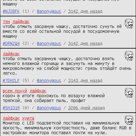
машину
#NJ2BFK
(1) /
@anonymous
/
3142 дня назад
тян
лайфхак
чтобы отмыть засраную чашку, достаточно сунуть её 
вместе со всей остальной посудой в посудомоечную 
машину
#DRNZQ4
(2) /
@anonymous
/
3142 дня назад
лайфхак
Чтобы отмыть засранную чашку, достаточно взять 
немного влажной горчицы и засунуть на минуту в 
микроволновку на слабой мощности: грязь отойдёт очень 
легко.
#7DH2LF
(5) /
@anonymous
/
3143 дня назад
всем похуй
лайфхак
короч в итоге прохожусь по воздуху влажной 
тряпкой, она собирает пыль, профит
#5H1O1R
(0) /
@anonymous
/
3206 дней назад
лайфхак
хуита
Монитор с LED подсветкой поставил на минимальную 
яркость, минимальную контрастность, даже баланс RGB в 
настройках монитора поставил почти на нули.
