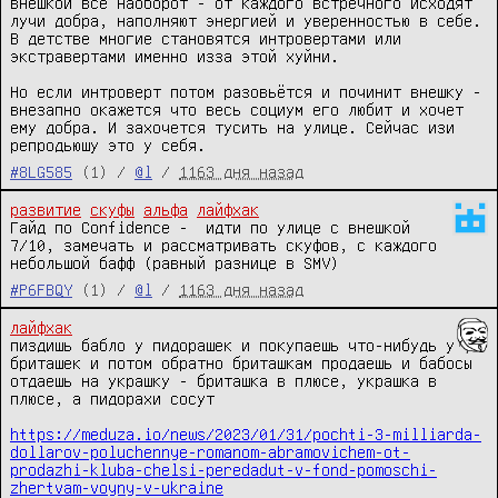
внешкой всё наоборот - от каждого встречного исходят 
лучи добра, наполняют энергией и уверенностью в себе. 
В детстве многие становятся интровертами или 
экстравертами именно изза этой хуйни.

Но если интроверт потом разовьётся и починит внешку - 
внезапно окажется что весь социум его любит и хочет 
ему добра. И захочется тусить на улице. Сейчас изи 
репродьюшу это у себя.
#8LG585
(1) /
@l
/
1163 дня назад
развитие
скуфы
альфа
лайфхак
Гайд по Confidence -  идти по улице с внешкой 
7/10, замечать и рассматривать скуфов, с каждого 
небольшой бафф (равный разнице в SMV)
#P6FBQY
(1) /
@l
/
1163 дня назад
лайфхак
пиздишь бабло у пидорашек и покупаешь что-нибудь у 
бриташек и потом обратно бриташкам продаешь и бабосы 
отдаешь на украшку - бриташка в плюсе, украшка в 
плюсе, а пидорахи сосут

https://meduza.io/news/2023/01/31/pochti-3-milliarda-
dollarov-poluchennye-romanom-abramovichem-ot-
prodazhi-kluba-chelsi-peredadut-v-fond-pomoschi-
zhertvam-voyny-v-ukraine