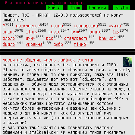
Я и мой ёбаный кот на фоне ковра.
Войти
!bnw
Сегодня
Клубы
Привет, TbI — HRWKA! 1248.0 пользователей не могут
ошибаться!
7011
6454
5926
5512
4738
?
прекрасное
говно
говнорашка
хуита
3078
2668
2647
2607
2587
2374
anime
linux
music
bnw
рашка
log
2265
1885
1816
1494
1456
ололо
дунч
pic
сталирасты
bnw_ppl
1441
1439
1239
1158
быдло
украина
дыбр
гімно
развитие
общение
жизнь
лайфхак
стартап
ща потестил, оказывается без фенотропила и IDRA-
21 как то легче общаться с обычными людьми. и anxiety 
меньше, и слова как то сами приходят, даже smalltalk 
работает. ощущается вот это вот "общность". для 
сравнения - обычно люди воспринимаются как организмы 
или компьютерные программы, общение строго по делу, в 
итоге почти всегда только слушаешь и пытаешься понять 
с какой целью они это говорят, и вообще фоном 24/7 в 
нескольких тредах крутятся размышления которые 
кажутся более интересными и важными чем общение с 
людьми в данный момент. как бы внутренний мир 
оверклочится что ли (а внешне всё становится бледным 
и скучным).

у вас тоже так? чяднт? как совместить разгон с 
общением и smalktalkом? (и например тянов пикапить)