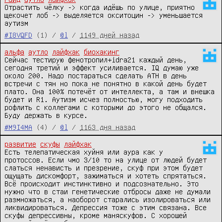
Отрастить чёлку -> когда идёшь по улице, приятно 
щекочет лоб -> выделяется окситоцин -> уменьшается 
аутизм
#I8VQFD
(1) /
@l
/
1149 дней назад
альфа
аутло
лайфхак
биохакинг
Сейчас тестирую фенотропил+idra21 каждый день, 
сегодня третий и эффект усиливается. IQ думаю уже 
около 200. Надо постараться сделать ATH в день 
встречи с тян но пока не понятно в какой день будет 
плато. Она 100% потечёт от интеллекта, а там и внешка 
будет и R1. Аутизм исчез полностью, могу подходить 
рофлить с коллегами с которыми до этого не общался. 
Буду держать в курсе.
#M9I4MA
(4) /
@l
/
1163 дня назад
развитие
скуфы
лайфхак
Есть телепатическая хуйня или аура как у 
протоссов. Если чмо 3/10 то на улице от людей будет 
слаться ненависть и презрение, скуф при этом будет 
ощущать дискомфорт, зажиматься и хотеть спрятаться. 
Всё происходит инстинктивно и подсознательно. Это 
нужно что в стаи генетические отбросы даже не думали 
размножаться, а наоборот старались изолироваться или 
ликвидироваться. Депрессия тоже с этим связана. Все 
скуфы депрессивны, кроме маняскуфов. С хорошей 