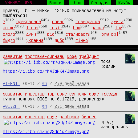
УМННБJ, ЯХВ.
Войти
!bnw
Сегодня
Клубы
Привет, TbI — HRWKA! 1248.0 пользователей не могут
ошибаться!
7012
6454
5926
5512
4738
?
прекрасное
говно
говнорашка
хуита
3078
2668
2647
2607
2587
2374
anime
linux
music
bnw
рашка
log
2265
1885
1816
1494
1457
ололо
дунч
pic
сталирасты
bnw_ppl
1441
1439
1239
1158
быдло
украина
дыбр
гімно
развитие
торговые-сигналы
doge
трейдинг
пока 
ходлим 
https://i.ibb.co/rK4JqWX4/image.png
#TEWNII
(0+1) /
@n
/
270 дней назад
развитие
инвестор
торговые-сигналы
doge
трейдинг
купил немножк DOGE по 0.17219, рекомендую
#0E72PF
(0+1) /
@n
/
271 день назад
развитие
инвестор
doge
разборки
бизнес
вроде 
разобрались 
https://i.ibb.co/nsg3dp1d/image.png