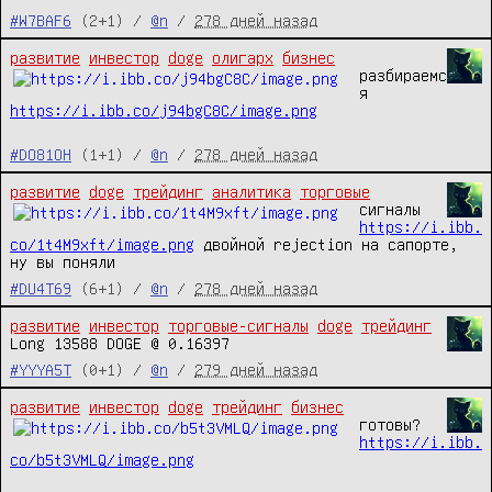
#W7BAF6
(2+1) /
@n
/
278 дней назад
развитие
инвестор
doge
олигарх
бизнес
разбираемс
я 
https://i.ibb.co/j94bgC8C/image.png
#DO81OH
(1+1) /
@n
/
278 дней назад
развитие
doge
трейдинг
аналитика
торговые
сигналы 
https://i.ibb.
co/1t4M9xft/image.png
 двойной rejection на сапорте, 
ну вы поняли
#DU4T69
(6+1) /
@n
/
278 дней назад
развитие
инвестор
торговые-сигналы
doge
трейдинг
Long 13588 DOGE @ 0.16397
#YYYA5T
(0+1) /
@n
/
279 дней назад
развитие
инвестор
doge
трейдинг
бизнес
готовы? 
https://i.ibb.
co/b5t3VMLQ/image.png