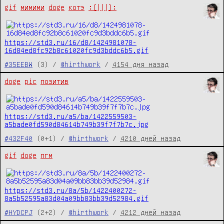
gif
мимими
doge
котэ
:[|||]:
https://std3.ru/16/d8/1424981078-
16d84ed8fc92b8c61020fc9d3bddc6b5.gif
#35EEBW
(3) /
@hirthwork
/
4154 дня назад
doge
pic
позитив
https://std3.ru/a5/ba/1422559503-
a5bade0fd590d84614b749b39f7f7b7c.jpg
#432F40
(0+1) /
@hirthwork
/
4210 дней назад
gif
doge
пгм
https://std3.ru/8a/5b/1422400272-
8a5b52595a83d04a09bb83bb39d52984.gif
#HYDCPJ
(2+2) /
@hirthwork
/
4212 дней назад