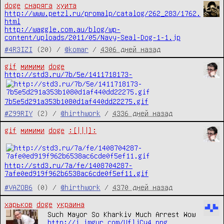
doge
снаряга
хуита
http://www.petzl.ru/promalp/catalog/262_283/1762.
html
http://waggle.com.au/blog/wp-
content/uploads/2011/05/Navy-Seal-Dog-1-1.jp
#4R3IZI
(20) /
@komar
/
4306 дней назад
gif
мимими
doge
http://std3.ru/7b/5e/1411718173-
7b5e5d291a353b1080d1af440dd22275.gif
#Z99RIY
(2) /
@hirthwork
/
4336 дней назад
gif
мимими
doge
:[|||]:
http://std3.ru/7a/fe/1408704287-
7afe0ed919f962b6538ac6cde0f5ef11.gif
#VAZOB6
(0) /
@hirthwork
/
4370 дней назад
харьков
doge
украина
Such Mayor So Kharkiv Much Arrest Wow
http://i.imgur.com/UfljCy4.png