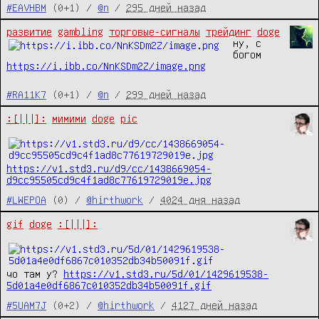
#EAVHBM
(0+1) /
@n
/
295 дней назад
развитие
gambling
торговые-сигналы
трейдинг
doge
ну, с 
богом 
https://i.ibb.co/NnKSDm2Z/image.png
#RA11K7
(0+1) /
@n
/
299 дней назад
:[|||]:
мимими
doge
pic
https://v1.std3.ru/d9/cc/1438669054-
d9cc95505cd9c4f1ad8c77619729019e.jpg
#LWEPOA
(0) /
@hirthwork
/
4024 дня назад
gif
doge
:[|||]:
чо там у?
https://v1.std3.ru/5d/01/1429619538-
5d01a4e0df6867c010352db34b50091f.gif
#5UAM7J
(0+2) /
@hirthwork
/
4127 дней назад