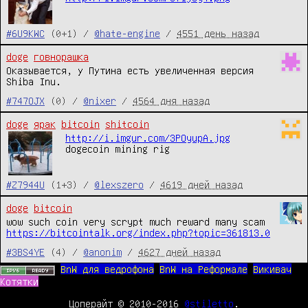
#6U9KWC
(0+1) /
@hate-engine
/
4551 день назад
doge
говнорашка
Оказывается, у Путина есть увеличенная версия
Shiba Inu.
#747OJX
(0) /
@nixer
/
4564 дня назад
doge
ярак
bitcoin
shitcoin
http://i.imgur.com/3POyupA.jpg
dogecoin mining rig
#Z7944U
(1+3) /
@lexszero
/
4619 дней назад
doge
bitcoin
wow such coin very scrypt much reward many scam
https://bitcointalk.org/index.php?topic=361813.0
#3BS4YE
(4) /
@anonim
/
4627 дней назад
BnW для ведрофона
BnW на Реформале
Викивач
Котятки
Цоперайт © 2010-2016
@stiletto
.