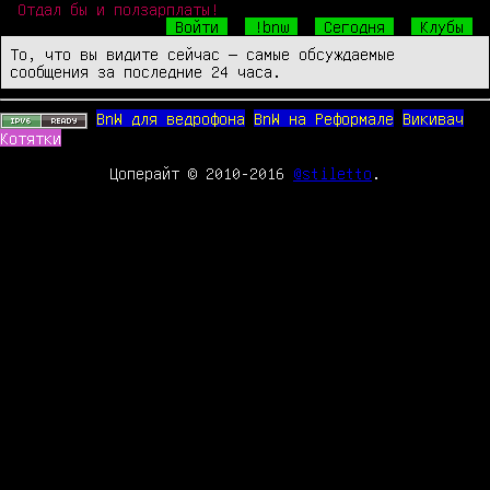
Отдал бы и ползарплаты!
Войти
!bnw
Сегодня
Клубы
То, что вы видите сейчас — самые обсуждаемые
сообщения за последние 24 часа.
BnW для ведрофона
BnW на Реформале
Викивач
Котятки
Цоперайт © 2010-2016
@stiletto
.