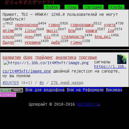
ビリャチピスデツナフイ
Войти
!bnw
Сегодня
Клубы
Привет, TbI — HRWKA! 1248.0 пользователей не могут
ошибаться!
7012
6454
5926
5512
4738
?
прекрасное
говно
говнорашка
хуита
3078
2668
2647
2607
2587
2374
anime
linux
music
bnw
рашка
log
2265
1885
1816
1494
1456
ололо
дунч
pic
сталирасты
bnw_ppl
1441
1439
1239
1158
быдло
украина
дыбр
гімно
развитие
doge
трейдинг
аналитика
торговые
сигналы 
https://i.ibb.
co/1t4M9xft/image.png
 двойной rejection на сапорте, 
ну вы поняли
#DU4T69
(6+1) /
@n
/
276 дней назад
BnW для ведрофона
BnW на Реформале
Викивач
Котятки
Цоперайт © 2010-2016
@stiletto
.