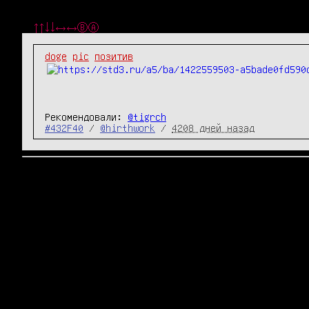
↑↑↓↓←→←→ⒷⒶ
doge
pic
позитив
Рекомендовали:
@tigrch
#432F40
/
@hirthwork
/
4208 дней назад