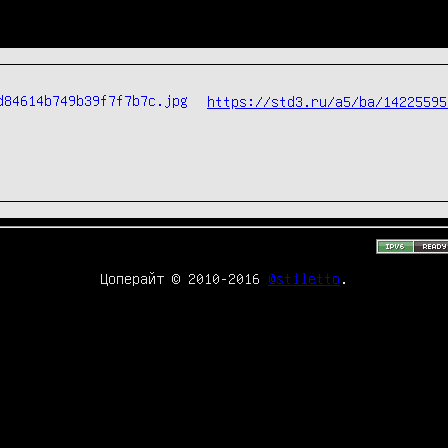
https://std3.ru/a5/ba/14225595
Цоперайт © 2010-2016
@stiletto
.