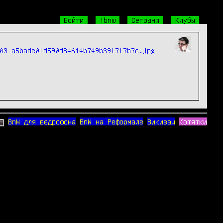
Войти
!bnw
Сегодня
Клубы
03-a5bade0fd590d84614b749b39f7f7b7c.jpg
BnW для ведрофона
BnW на Реформале
Викивач
Котятки