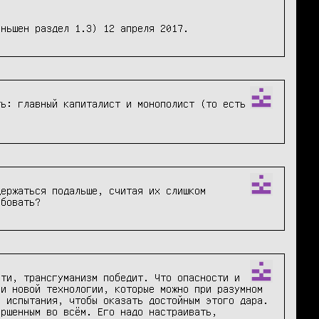
еньшен раздел 1.3) 12 апреля 2017.
ь: главный капиталист и монополист (то есть 
ержаться подальше, считая их слишком 
обовать?
ти, трансгуманизм победит. Что опасности и 
и новой технологии, которые можно при разумном 
 испытания, чтобы оказать достойным этого дара. 
ршенным во всём. Его надо настраивать, 