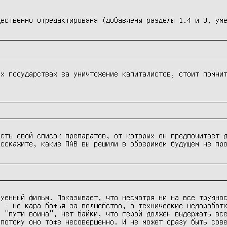
щественно отредактирована (добавлены разделы 1.4 и 3, ум
х государствах за уничтожение капиталистов, стоит помнит
сть свой список препаратов, от которых он предпочитает д
асскажите, какие ПАВ вы решили в обозримом будущем не пр
уенный фильм. Показывает, что несмотря ни на все труднос
 - не кара божья за волшебство, а технические недоработк
 "пути воина", нет байки, что герой должен выдержать все
потому оно тоже несовершенно. И не может сразу быть сове