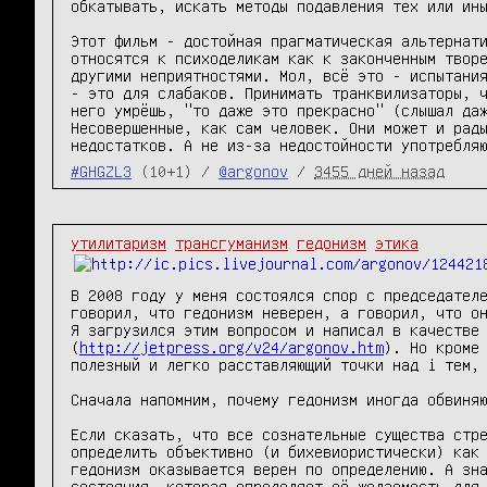
обкатывать, искать методы подавления тех или ины
Этот фильм - достойная прагматическая альтернати
относятся к психоделикам как к законченным творе
другими неприятностями. Мол, всё это - испытания
- это для слабаков. Принимать транквилизаторы, ч
него умрёшь, "то даже это прекрасно" (слышал даж
Несовершенные, как сам человек. Они может и рады
недостатков. А не из-за недостойности употребля
#GHGZL3
(10+1) /
@argonov
/
3455 дней назад
утилитаризм
трансгуманизм
гедонизм
этика
В 2008 году у меня состоялся спор с председателе
говорил, что гедонизм неверен, а говорил, что он
Я загрузился этим вопросом и написал в качестве 
(
http://jetpress.org/v24/argonov.htm
). Но кроме
полезный и легко расставляющий точки над i тем, 
Сначала напомним, почему гедонизм иногда обвиняю
Если сказать, что все сознательные существа стре
определить объективно (и бихевиористически) как 
гедонизм оказывается верен по определению. А зна
состояния, которая определяет её желаемость для 