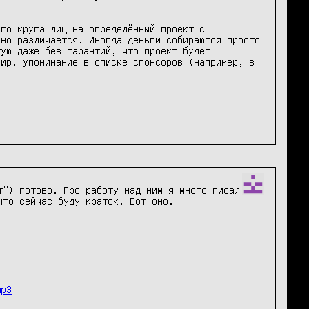
го круга лиц на определённый проект с 
но различается. Иногда деньги собираются просто 
ую даже без гарантий, что проект будет 
ир, упоминание в списке спонсоров (например, в 
") готово. Про работу над ним я много писал 
что сейчас буду краток. Вот оно. 

mp3