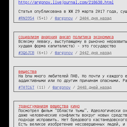
http://argonov.livejournal.com/218638.html
Статья опубликована в ЖЖ 29 марта 2017 года, су
#RN3954
(5+1) /
@argonov
/
3404 дня назад
социализм
анархия
анкап
политика
экономика
Всякому леваку, выступающему в рыночно неразвиты
худшая форма капиталиста) - это государство
#3Q6JCB
(6+1) /
@argonov
/
3442 дня назад
вещества
На bnw много любителей ПАВ. Но почти у каждого е
аддиктивными или по другим причинам опасными. Р
#T0TC6T
(11) /
@argonov
/
3448 дней назад
трансгуманизм
вещества
кино
Посмотрел фильм "Области тьмы". Идеологически ох
даже человеческие конфликты вокруг новых средств
подходе исправить. Нет бредового кастанедовского
Есть великое изобретение несовершенных людей, и 