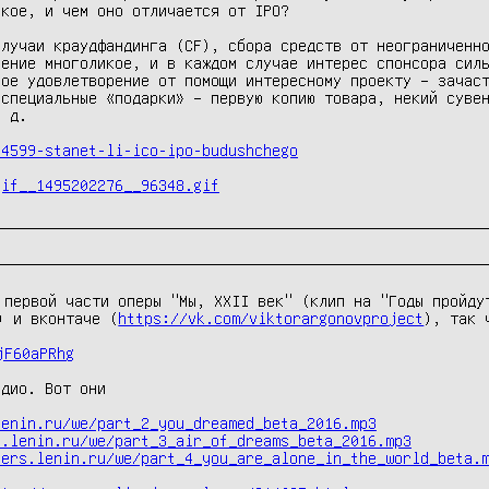
кое, и чем оно отличается от IPO?

лучаи краудфандинга (CF), сбора средств от неограниченно
ение многоликое, и в каждом случае интерес спонсора силь
ое удовлетворение от помощи интересному проекту – зачаст
специальные «подарки» – первую копию товара, некий сувен
 д.

44599-stanet-li-ico-ipo-budushchego
gif__1495202276__96348.gif
 первой части оперы "Мы, XXII век" (клип на "Годы пройдут
) и вконтаче (
https://vk.com/viktorargonovproject
), так 
jF60aPRhg
дио. Вот они

lenin.ru/we/part_2_you_dreamed_beta_2016.mp3
s.lenin.ru/we/part_3_air_of_dreams_beta_2016.mp3
bers.lenin.ru/we/part_4_you_are_alone_in_the_world_beta.