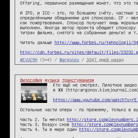
Offering, первичное размещение монет. Что это та
И IPO, и ICO – это, по большому счёту, частные с
определёнными обещаниями для спонсоров. CF – явл
как пожертвования. Спонсор получает лишь моральн
выполнен. Иногда автор проекта обещает спонсору 
титрах фильма, снятого на собранные деньги) и т.
Читать дальше 
http://www.forbes.ru/tehnologii/3
http://cdn.forbes.ru/sites/default/files/23232.
#EVUC9H
(3+4) /
@argonov
/
3347 дней назад
философия
музыка
трансгуманизм
Кто ещё не смотрел. Пилотное видео
в ЖЖ (http:argonov.kivejournal.com
https://www.youtube.com/watch?v=rE
Остальные части оперы - по прежнему, только в ау
Часть 2. Ты мечтал 
http://store.complexnumbers.
Часть 3. Воздух снов 
http://store.complexnumber
Часть 4. Ты в мире один 
http://store.complexnum