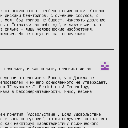
л от психонавтов, особенно начинающих. Которые 
и рисками бэд-трипов, с сужением сосудов, с 
. Мол, бэд-трипов не бывает. Измерять давление 
осто "отдаться волшебству", и даже если ты от 
з фильма - лишь человеческие изобретения. 
женным. Но не могут из-за технических 
т гедонизм, и как понять, гедонист ли вы

ведевым о гедонизме. Важно, что Данила не 
епроверяем и ничего осмысленного не утверждает. 
ом ТГ-журнале J. Evolution & Technology 
изма в бессодержательности. Имхо, весьма 
ем понятия "удовольствие". Если удовольствие 
ательном поведении", то мы получаем тавтологию: 
о как некоторую характеристику психического 
ь множество субъективной терминологии, 