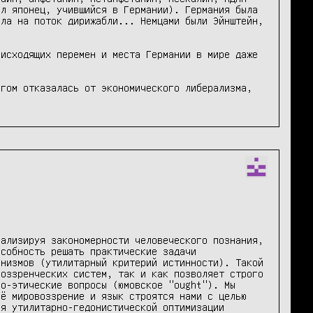
л японец, учившийся в Германии). Германия была 
ла на поток дирижабли... Немцами были Эйнштейн, 
исходящих перемен и места Германии в мире даже 
гом отказалась от экономического либерализма, 
ализируя закономерности человеческого познания, 
собность решать практические задачи 
низмов (утилитарный критерий истинности). Такой 
оззренческих систем, так и как позволяет строго 
о-этические вопросы (юмовское "ought"). Мы 
ё мировоззрение и язык строятся нами с целью 
я утилитарно-гедонистической оптимизации 