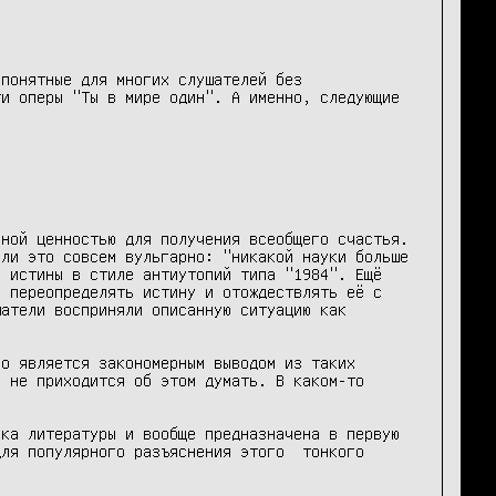
понятные для многих слушателей без 
и оперы "Ты в мире один". А именно, следующие 
ной ценностью для получения всеобщего счастья. 
ли это совсем вульгарно: "никакой науки больше 
 истины в стиле антиутопий типа "1984". Ещё 
 переопределять истину и отождествлять её с 
атели восприняли описанную ситуацию как 
о является закономерным выводом из таких 
 не приходится об этом думать. В каком-то 
ка литературы и вообще предназначена в первую 
ля популярного разъяснения этого  тонкого 