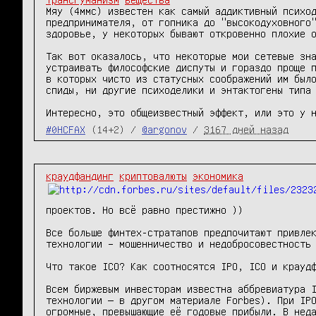
Мяу (4ммс) известен как самый аддиктивный психод
предпринимателя, от гопника до "высокодуховного"
здоровье, у некоторых бывают откровенно плохие о
Так вот оказалось, что некоторые мои сетевые зна
устраивать философские диспуты и гораздо проще п
в которых чисто из статусных соображений им было
спиды, ни другие психоделики и энтактогены типа 
Интересно, это общеизвестный эффект, или это у 
#0HCFAX
(14+2) /
@argonov
/
3167 дней назад
краудфандинг
криптовалюты
экономика
проектов. Но всё равно престижно )) 

Все больше финтех-стратапов предпочитают привлек
технологии – мошенничество и недобросовестность 
Что такое ICO? Как соотносятся IPO, ICO и краудф
Всем биржевым инвесторам известна аббревиатура I
технологии — в другом материале Forbes). При IPO
огромные, превышающие её годовые прибыли. В неда