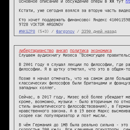
Основное описание и обсуждение оперы в ЖЖ тут 
h
Кстати, уже сегодня взялся за вторую часть видео
Кто хочет поддержать финансово: Яндекс 410011598
#NKGZP8
(5+3) /
@argonov
/
3390 дней назад
либертарианство
анкап
политика
экономика
Слушаем аудиокнигу Мизеса "Всемогущее правительс
В 2001 году я слушал лекции по философии, где ра
философии. Я в шутку отметил, что это в общем-то
Позже я начал отмечать, что на самом деле больша
классических философов были британцами и француз
западных коллег. 

Сейчас, в 2017 году, Мизес всё более убеждает ме
кроме, возможно, музыки - было вторичным по отно
стиль аналитического философствования), в Герман
нравственного закона. А в 19 веке Маркс высмеива
скорее как популяризатор и поэт мысли. 

В чём Германия до 1МВ была реально сильна - это 
скоростью 200 км/ч. Все ключевые психотропы, син