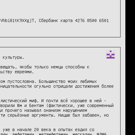
Vhbi81tK9XXgjT, Сбербанк карта 4276 8500 6501 
 культуры. 

вещать, якобы только немцы способны к 
ьству евреями.

ом пустословна. Большинство моих любимых 
ницательности огульно отрицали достижения более 
листический миф. И почти всё хорошее в ней - 
ворили Юм и Бентам (фактически, уже современный 
и прочего называл онанизм нарушением 
ти серьёзные аргументы. Ницше был забавен, но 
 уже в начале 20 века в опытах ездил со 
аин, амфетамин, метамфетамин, мескалин, МДМА 