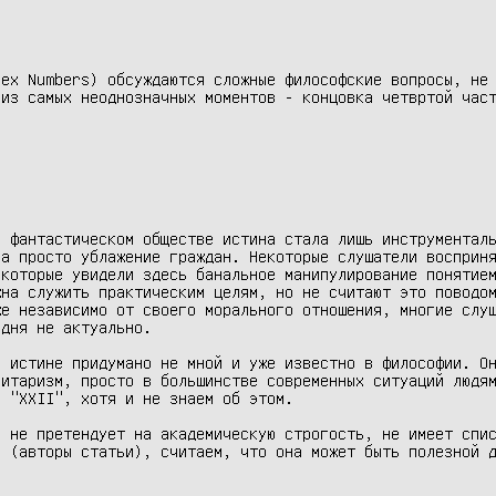
ex Numbers) обсуждаются сложные философские вопросы, не 
из самых неоднозначных моментов - концовка четвртой част
 фантастическом обществе истина стала лишь инструменталь
а просто ублажение граждан. Некоторые слушатели восприня
которые увидели здесь банальное манипулирование понятием
на служить практическим целям, но не считают это поводом
е независимо от своего морального отношения, многие слуш
дня не актуально.

 истине придумано не мной и уже известно в философии. Он
итаризм, просто в большинстве современных ситуаций людям
 "XXII", хотя и не знаем об этом.

 не претендует на академическую строгость, не имеет спис
 (авторы статьи), считаем, что она может быть полезной д