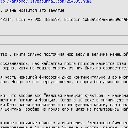
ttp://argonov.livejournal.com/214695.html
. Очень нравится это занятие

42314, Qiwi +7 902 4826592, Bitcoin 1QEGaVdZ7wAhe6uAd4AR
тво". Книга сильно подточила мою веру в величие немецкой
ссказывалось, как Хайдеггер после прихода нацистов стал 
 верно, хотя не мешало многим из них быть по совместител
я часть немецкой философии дико континентальна и во мног
ами. Немцы же всё переусложняли, а порой без должной про
ня, что вообще вся "великая немецкая культура" - национа
шению к Англии и Франции. Когда в 18 веке в Англии уже т
ии Кант писал непонятные и перегруженные книги, где сред
л Бентама, вообще не поняв его и даже не попытавшись най
конкретнонаучные области и инженерия. Электровоз Сименса
тезированные в 19 и начале 20 века - морфин, героин, кок