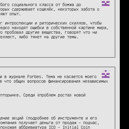
бого социального класса от бомжа до 
орых сдерживает кошелёк, некоторых забота о 
яют опыт.

г интроспекции и риторических скиллов, чтобы 
едко находят ошибки в собственной картине мира, 
о пробовал другие вещества, говорят что ни 
еллект, либо тянет на другие темы. 

и в журнале Forbes. Тема не касается моего 
е что общих вопросов финансирования независимых 
пторынке. Среди «проблем роста» новой 
ение акций (подробнее об инструменте и его 
омпания получает деньги от продаж – подчас, 
похожая аббревиатура ICO – Initial Coin 