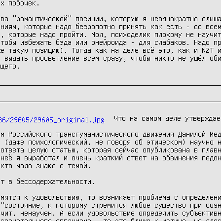
х побочек. 

ва "романтической" позиции, которую я неоднократно слыша
ниям, которые надо безропотно принять как есть - со всем
, которые надо пройти. Мол, психоделик плохому не научит
тобы избежать бэда или онейроида - для слабаков. Надо пр
е такую позицию). Тогда как на деле всё это, как и NZT и
 выдать просветление всем сразу, чтобы никто не ушёл оби
ющего. 
Что на самом деле утверждае
м Российского трансгуманистического движения Данилой Мед
 (даже психологический, не говоря об этическом) научно н
ответа целую статью, которая сейчас опубликована в главн
 неё я выработал и очень краткий ответ на обвинения гедон
кто мало знако с темой.

т в бессодержательности.

мятся к удовольствию, то возникает проблема с определени
"состояние, к которому стремится любое существо при созн
чит, ненаучен. А если удовольствие определить субъективн
сознательного организма - то это ближе к истине, но здес