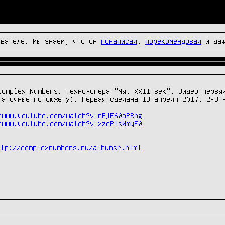
вателе. Мы знаем, что он
понаписал
,
порекомендовал
и да
Complex Numbers. Техно-опера "Мы, XXII век". Видео первых
таточные по сюжету). Первая сделана 19 апреля 2017, 2-3 -
/www.youtube.com/watch?v=rEjF60aPRhg
/www.youtube.com/watch?v=xzePtsWmyF0
ttp://complexnumbers.ru/albumsr.html