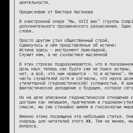
деятельности.

Предисловие от Виктора Аргонова

В электронной опере "Мы, XXII век" (группы Compl
дополнительного прозаического разъяснения. Один 
слова.

Просто другим стал общественный строй,

Сдвинулось в нём представленье об истине:

Истина здесь - инструмент прикладной,

Служит нам, а не схоластике мысленной

В этих строках подразумевается, что в показанном
Цель наук теперь как будто уже не поиск истины, 
нет, а всё, что нам нравится - то и истинно". Не
часть слушателей хотя и согласны, что наука долж
утилитарной (гедонистической) успешностью. И даж
фантастическое допущение о будущем, которое сего
Но на деле описанное гедонистическое отношение к
доктрин как эмпиризм, прагматизм и гедонизм/утил
смысле, мы уже стихийно живём в гносеологии мира
Именно этому посвящена эта небольшая статья. Она
очередь для читателей этого ЖЖ. Тем не менее, мы
вопроса.
