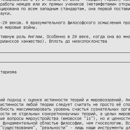
работы немцев или их прямых учеников (метамфетамин откры
цирована по всем западным стандартам, она первой постави
ауки. 

-20 веков. А вразумительного философского осмысления про
е мировые войны.

тивную роль Англии. Особенно в 20 веке, когда она во мно
таризма

ий подход к оценке истинности теорий и мировоззрений. Ан
истинности любой теории следует считать не просто её спо
бность максимизировать уровень счастья сознательных орга
ости не отдельных конкретнонаучных теорий, а целых миров
ые вопросы мироустройства (юмовское "is"), но и ценностн
 фундаментальной областью философии, чем гносеологию. Вс
"существования", "реальности" - лишь наши инструменты дл