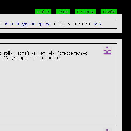
Войти
!bnw
Сегодня
Клубы
же
и то и другое сразу
. А ещё у нас есть
RSS
.
 трёх частей из четырёх (относительно 
 26 декабря, 4 - в работе.
