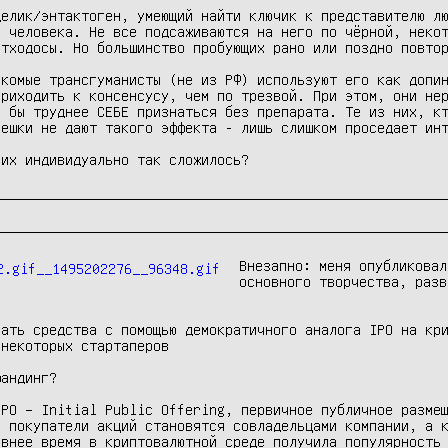
елик/энтактоген, умеющий найти ключик к представителю лю
 человека. Не все подсаживаются на него по чёрной, некот
тходосы. Но большинство пробующих рано или поздно повтор
комые трансгуманисты (не из РФ) используют его как допин
риходить к консенсусу, чем по трезвой. При этом, они нер
 бы труднее СЕБЕ признаться без препарата. Те из них, кт
ешки не дают такого эффекта - лишь слишком проседает инт
них индивидуально так сложилось?
Внезапно: меня опубликовал
основного творчества, разв
ать средства с помощью демократичного аналога IPO на кри
некоторых стартаперов

андинг?

PO – Initial Public Offering, первичное публичное размещ
 покупатели акций становятся совладельцами компании, а к
внее время в криптовалютной среде получила популярность 