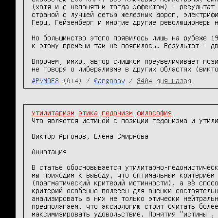
(хотя и с непонятым тогда эффектом) - результат 
страной с лучшей сетью железных дорог, электрифи
Герц, Гейзенберг и многие другие революционеры н
Но большинство этого появилось лишь на рубеже 19
к этому времени там не появилось. Результат - дв
Впрочем, имхо, автор слишком преувеличивает пози
#PVMOE8
(0+4) /
@argonov
/
3404 дня назад
утилитаризм
этика
гедонизм
философия
Что является истиной с позиции гедонизма и утили
Виктор Аргонов, Елена Смирнова

Аннотация

В статье обосновывается утилитарно-гедонистическ
мы приходим к выводу, что оптимальным критерием 
(прагматический критерий истинности), а её спосо
критерий особенно полезен для оценки состоятельн
анализировать в них не только этически нейтральн
предполагаем, что аксиологию стоит считать более
максимизировать удовольствие. Понятия "истины", 