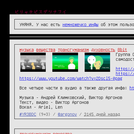
ビリャチピスデツナフイ
УНЯНЯ. У нас есть
немножечко инфы
об этом пользо
музыка
вещества
трансгуманизм
духовность
8bit
Группа 
самодос
https:/
https:/
https://www.youtube.com/watch?v=2Dscl5-0pag
Все четыре части в аудио а также другая инфа: 
h
Музыка - Андрей Климковский, Виктор Аргонов

Текст, видео - Виктор Аргонов

Вокал - Ariel, Len
#YR3BDC
(9+3) /
@argonov
/
3145 дней назад
трансгуманизм
вещества