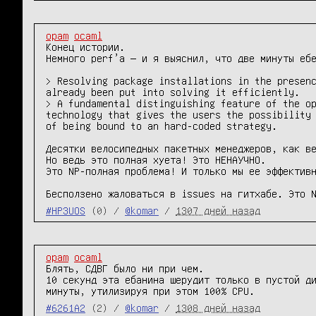
opam
ocaml
Конец истории.

Немного perf’а — и я выяснил, что две минуты ебе
> Resolving package installations in the presenc
already been put into solving it efficiently.

> A fundamental distinguishing feature of the op
technology that gives the users the possibility 
of being bound to an hard-coded strategy.

Десятки велосипедных пакетных менеджеров, как ве
Но ведь это полная хуета! Это НЕНАУЧНО.

Это NP-полная проблема! И только мы ее эффективн
Бесползено жаловаться в issues на гитхабе. Это 
#HP3UOS
(0) /
@komar
/
1307 дней назад
opam
ocaml
Блять, СДВГ было ни при чем.

10 секунд эта ебанина шерудит только в пустой ди
минуты, утилизируя при этом 100% CPU.
#6261A2
(2) /
@komar
/
1308 дней назад