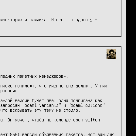
директории и файлика! И все — в одном git-
педных пакетных менеджеров».

плохо понимают, что именно они делают. У них 
рование.

аждой версии будет две: одна подписана как 
запросам "ocaml variants" и "ocaml options" 
что вскрывать эту тему не стоило.

а. Он хочет, чтобы по команде opam switch 
ент 566) версий объявления пакетов. Вот вам для 