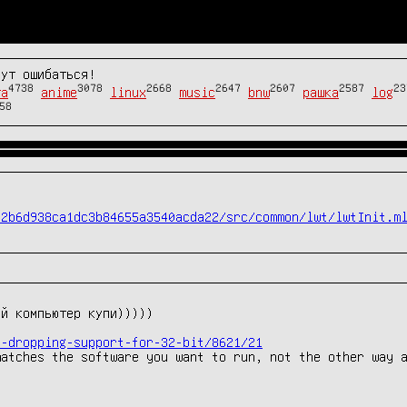
гут ошибаться!
4738
3078
2668
2647
2607
2587
23
та
anime
linux
music
bnw
рашка
log
58
72b6d938ca1dc3b84655a3540acda22/src/common/lwt/lwtInit.m
s-dropping-support-for-32-bit/8621/21
atches the software you want to run, not the other way a