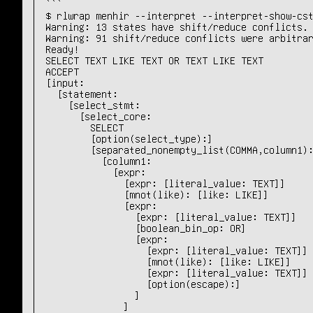
```

$ rlwrap menhir --interpret --interpret-show-cst
Warning: 13 states have shift/reduce conflicts.

Warning: 91 shift/reduce conflicts were arbitrar
Ready!

SELECT TEXT LIKE TEXT OR TEXT LIKE TEXT

ACCEPT

[input:

  [statement:

    [select_stmt:

      [select_core:

        SELECT

        [option(select_type):]

        [separated_nonempty_list(COMMA,column1):

          [column1:

            [expr:

              [expr: [literal_value: TEXT]]

              [mnot(like): [like: LIKE]]

              [expr:

                [expr: [literal_value: TEXT]]

                [boolean_bin_op: OR]

                [expr:

                  [expr: [literal_value: TEXT]]

                  [mnot(like): [like: LIKE]]

                  [expr: [literal_value: TEXT]]

                  [option(escape):]

                ]

              ]
