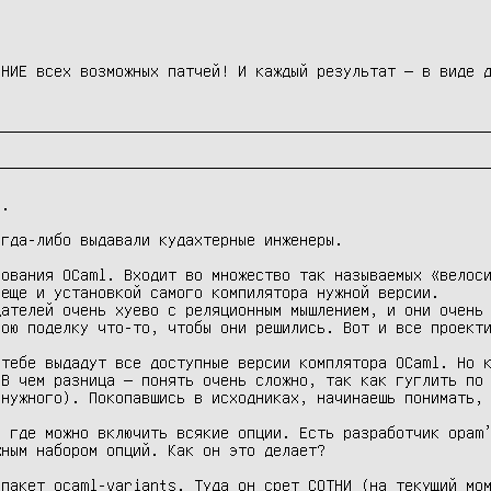
ЕНИЕ всех возможных патчей! И каждый результат — в виде 
.

гда-либо выдавали кудахтерные инженеры.

ования OCaml. Входит во множество так называемых «велоси
еще и установкой самого компилятора нужной версии.

ателей очень хуево с реляционным мышлением, и они очень 
ою поделку что-то, чтобы они решились. Вот и все проекти
тебе выдадут все доступные версии комплятора OCaml. Но к
В чем разница — понять очень сложно, так как гуглить по 
нужного). Покопавшись в исходниках, начинаешь понимать, 
 где можно включить всякие опции. Есть разработчик opam’
ным набором опций. Как он это делает?

пакет ocaml-variants. Туда он срет СОТНИ (на текущий мом