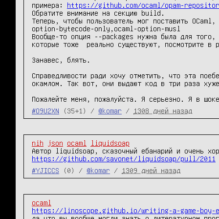
примера: 
https://github.com/ocaml/opam-reposito
Обратите внимание на секцию build.

Теперь, чтобы пользователь мог поставить OCaml,
option-bytecode-only,ocaml-option-musl

Вообще-то опция --packages нужна была для того, 
которые тоже  реально существуют, посмотрите в р
Занавес, блять.

Справедливости ради хочу отметить, что эта поебе
окамлом. Так вот, они выдают код в три раза хуже
Пожалейте меня, пожалуйста. Я серьезно. Я в шок
#O9U2XN
(35+1) /
@komar
/
1308 дней назад
nih
json
ocaml
liquidsoap
https://github.com/savonet/liquidsoap/pull/2011
#YJICCS
(0) /
@komar
/
1309 дней назад
ocaml
https://linoscope.github.io/writing-a-game-boy-
да что вы вообще могли знать о литературном про