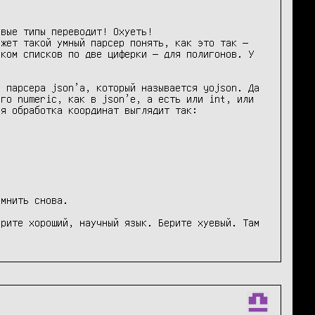
вые типы переводит! Охуеть!

жет такой умный парсер понять, как это так — 
ком списков по две циферки — для полигонов. У 
 парсера json’а, который называется yojson. Да 
го numeric, как в json’е, а есть или int, или 
я обработка координат выглядит так:

мнить снова.

рите хороший, научный язык. Берите хуевый. Там 