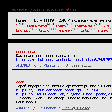
Мохнатые уроды и моральные пёзды.
Привет, TbI — HRWKA! 1248.0 пользователей не мо
7012
6454
5926
5512
?
прекрасное
говно
говнорашка
хуи
1457
1441
1439
1239
11
bnw_ppl
быдло
украина
дыбр
гімно
говно
ocaml
https://github.com/facebook/flow/blob/e6a742b75
#UJSFN8
(0) /
@komar
/
1131 день назад
ocaml
https://github.com/ocaml/ocaml/pull/11904
https://discuss.ocaml.org/t/jane-street-package
> Second: don’t be cheap. Choose hardware that m
#XRUBIS
(3) /
@komar
/
1133 дня назад