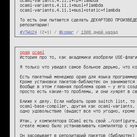
ocaml-variants.4.11.1+musl+flambda

ocaml-variants.4.11.1+musl+static+flambda

То есть они пытаются сделать ДЕКАРТОВО ПРОИЗВЕД
репозитарии!
#VTWU24
(2+1) /
@komar
/
1308 дней назад
opam
ocaml
История про то, как академики изобрели USE-флаги
Я только что увидел самое больное дерьмо, что ко
Есть пакетный менеджер opam для языка программир
Кроме установки пакетов-библиотек он занимается 
Вообще в этом главная проблема opam — у его созд
просто есть какие-то проблемы, и они хуярят в св
Ближе к делу. Если набрать opam switch list, то 
ocaml-base-compiler, другая как ocaml-variants. 
одно удовольствие (выдаст все что угодно, кроме 
Итак, у компилятора OCaml есть свой ./configure,
create можно было устанавливать компилятор с нуж
Он засовывает в репозитарий пакетов (библиотек) 