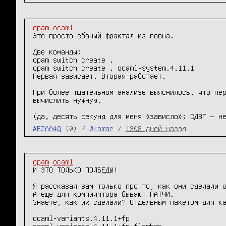
opam
ocaml
Это просто ебаный фрактал из говна.

Две команды:

opam switch create .

opam switch create . ocaml-system.4.11.1

Первая зависает. Вторая работает.

При более тщательном анализе выяснилось, что пер
вычислить нужную.

(да, десять секунд для меня «зависло»; СДВГ — н
#FZAA4Q
(0) /
@komar
/
1308 дней назад
opam
ocaml
И ЭТО ТОЛЬКО ПОЛБЕДЫ!

Я рассказал вам только про то, как они сделали о
А еще для компилятора бывают ПАТЧИ.

Знаете, как их сделали? Отдельным пакетом для ка
ocaml-variants.4.11.1+fp

ocaml-variants.4.11.1+fp+flambda
