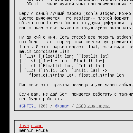
 — OCaml — самый лучший язык программирования с самыми лучшими библиотеками.

Беру я самый лучший парсер json’а atdgen. Можно 
Быстро выясняется, что geojson-— плохой формат, 
объект coordinates бывает то двумя циферками — д
нас в окамле все научно и такую хуйню вытворять 
Ну да хуй с ним. Есть способ все парсить atdgen’
вот беда — этот парсер тоже писали программисты 
float. И этот парсер выдает float, если видит ши
match coordinate with

| `List [`Floatlit lon; `Floatlit lat]

| `List [`Intlit lon; `Floatlit lat]

| `List [`Floatlit lon; `Intlit lat]

| `List [`Intlit lon; `Intlit lat] ->

    float_of_string lat, float_of_string lon

Про весь этот фрактал пиздеца я уже давно забыл,
Если вам, не дай Бог, придется работать с такими
все будет работать.
#6KTI7L
(20) /
@komar
/
2683 дня назад
love
ocaml
menhir няшка
