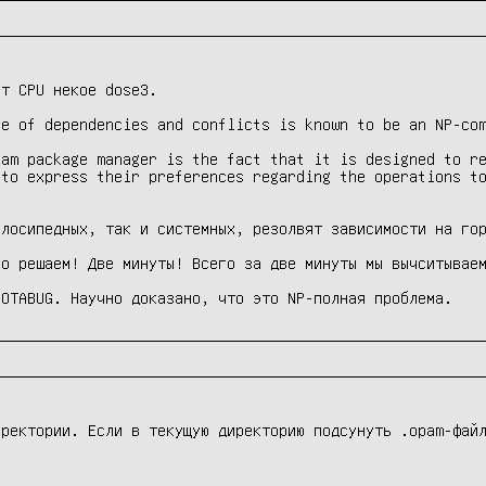
т CPU некое dose3.

e of dependencies and conflicts is known to be an NP-com
am package manager is the fact that it is designed to re
to express their preferences regarding the operations to
лосипедных, так и системных, резолвят зависимости на гор
о решаем! Две минуты! Всего за две минуты мы вычситываем
NOTABUG. Научно доказано, что это NP-полная проблема.
ректории. Если в текущую директорию подсунуть .opam-файл