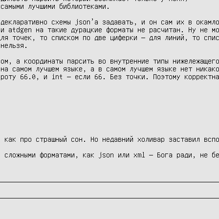
декларативно схемы json’а задавать, и он сам их в окамло
и atdgen на такие дурацкие форматы не расчитан. Ну не мо
ля точек, то списком по две циферки — для линий, то спис
нельзя.

ом, а координаты парсить во внутренние типы нижележащего
на самом лучшем языке, а в самом лучшем языке нет никако
роту 66.0, и int — если 66. Без точки. Поэтому корректна
 как про страшный сон. Но недавний холивар заставил вспо
 сложными форматами, как json или xml — Бога ради, не бе