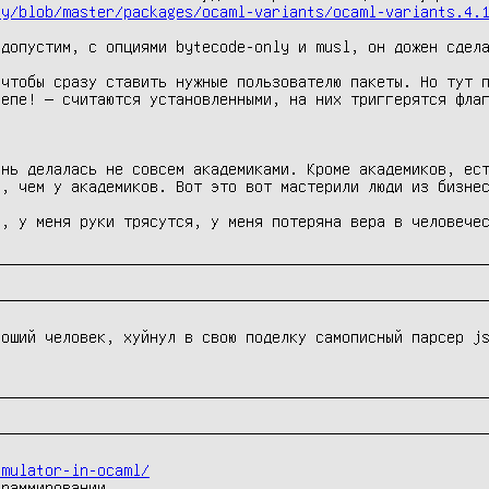
ry/blob/master/packages/ocaml-variants/ocaml-variants.4.
 допустим, с опциями bytecode-only и musl, он дожен сдел
чтобы сразу ставить нужные пользователю пакеты. Но тут п
епе! — считаются установленными, на них триггерятся флаг
нь делалась не совсем академиками. Кроме академиков, ест
, чем у академиков. Вот это вот мастерили люди из бизнес
е, у меня руки трясутся, у меня потеряна вера в человече
emulator-in-ocaml/
граммировании