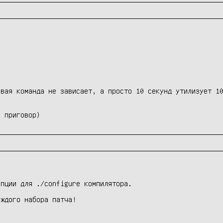
вая команда не зависает, а просто 10 секунд утилизует 10
е приговор)
пции для ./configure компилятора.

ждого набора патча!
