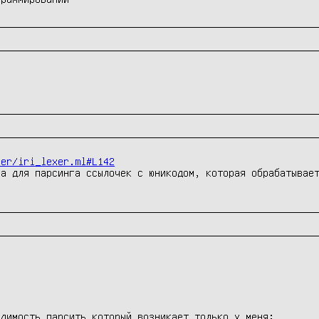
ter/iri_lexer.ml#L142
а для парсинга ссылочек с юникодом, которая обрабатывает