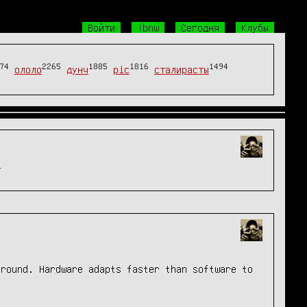
Войти
!bnw
Сегодня
Клубы
74
2265
1885
1816
1494
ололо
дунч
pic
сталирасты
l
round. Hardware adapts faster than software to 