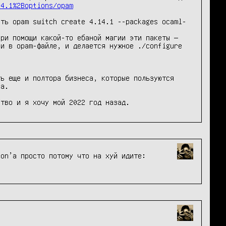
14.1%2Boptions/opam
ать opam switch create 4.14.1 --packages ocaml-
ри помощи какой-то ебаной магии эти пакеты — 
и в opam-файле, и делается нужное ./configure

ь еще и полтора бизнеса, которые пользуются 
а.

ство и я хочу мой 2022 год назад.
Автор liquidsoap, сказочный ебанарий и очень хороший человек, хуйнул в свою поделку самописный парсер json’а просто потому что на хуй идите: 