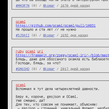
#MM3R7N
(0) /
@komar
/
1670 дней назад
ocaml
https://github.com/ocaml/ocaml/pull/10831
Не прошло и ста лет // не нужно
#5J8AII
(0) /
@komar
/
1692 дня назад
ruby
ocaml
uri
https://framagit.org/zoggy/ocaml-iri/-/blob/mas
Блядь, даже для обоссаного окамла есть библиоетк
Господи, блядь, за что?
#GM6SHD
(0) /
@komar
/
2017 дней назад
ocaml
Вспомнил я тут дела четырехлетней давности.

Беру я, короче, geojson и OCaml.

Уже смешно, да?

Для тех, кто совсем не понимает, объясняю:

 — geojson — странный, уникальный формат, необходимость парсить который возникает только у меня;
