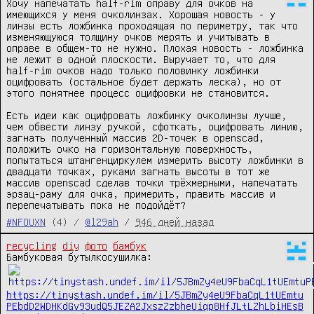
Хочу напечатать half-rim оправу для очков на 
имеющихся у меня очколинзах. Хорошая новость - у 
линзы есть ложбинка проходящая по периметру, так что 
изменяющуюся толщину очков мерять и учитывать в 
оправе в общем-то не нужно. Плохая новость - ложбинка 
не лежит в одной плоскости. Выручает то, что для 
half-rim очков надо только половинку ложбинки 
оцифровать (остальное будет держать леска), но от 
этого понятнее процесс оцифровки не становится.

Есть идеи как оцифровать ложбинку очколинзы лучше, 
чем обвести линзу ручкой, сфоткать, оцифровать линию, 
загнать полученный массив 2D-точек в openscad, 
положить очко на горизонтальную поверхность, 
попытаться штангенциркулем измерить высоту ложбинки в 
двадцати точках, руками загнать высоты в тот же 
массив openscad сделав точки трёхмерными, напечатать 
эрзац-раму для очка, примерить, править массив и 
перепечатывать пока не подойдёт?
#NFOUXN
(4) /
@l29ah
/
946 дней назад
recycling
diy
фото
бамбук
Бамбуковая бутылкосушилка: 
https://tinystash.undef.im/il/5JBmZy4eU9FbaCqL1tUEmtu
PEbdD2WDHKdGv93udQ5JEZA2JxszZzbheUiqp8HfJLtLZhLbiHEsB