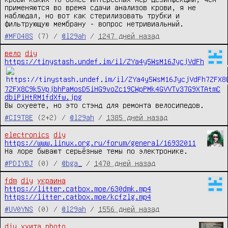
применяются во время сдачи анализов крови, я не 
наблюдал, но вот как стерилизовать трубки и 
фильтрующую мембрану - вопрос нетривиальный.
#MFO48S
(7) /
@l29ah
/
1247 дней назад
вело
diy
https://tinystash.undef.im/il/ZYa4y5WsM16JycjVdFh
7ZFX8C9k5VpjbhPaMosD5iHG9voZc19CWpPMk4GVVTv37G9XTAtmC
dbiPiHtRM1fdXfw.jpg
Вы охуеете, но это стэнд для ремонта велосипедов.
#CI9T8E
(2+2) /
@l29ah
/
1385 дней назад
electronics
diy
https://www.linux.org.ru/forum/general/16932011
На лоре бывают серьёзные темы по электронике.
#PDIYBJ
(0) /
@bga_
/
1470 дней назад
fdm
diy
украина
https://litter.catbox.moe/630dmk.mp4
https://litter.catbox.moe/kcfzlg.mp4
#UV0YNS
(0) /
@l29ah
/
1556 дней назад
diy
хуита
photo