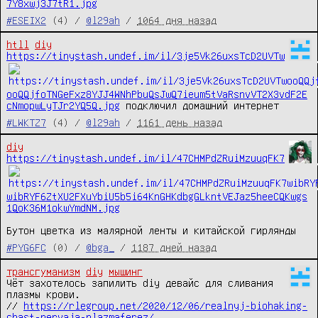
7Y8xwj3J7tR1.jpg
#ESEIX2
(4) /
@l29ah
/
1064 дня назад
htll
diy
https://tinystash.undef.im/il/3je5Vk26uxsTcD2UVTw
ooQQjfoTNGeFxz8YJJ4WNhPbuQsJwQ7ieum5tVaRsnvVT2X3vdF2E
cNmopwLyTJr2YQ5Q.jpg
 подключил домашний интернет
#LWKTZ7
(4) /
@l29ah
/
1161 день назад
diy
https://tinystash.undef.im/il/47CHMPdZRuiMzuuqFK7
wibRYF6ZtXU2FXuYbiU5b5i64KnGHKdbgGLkntVEJaz5heeCQKwgs
1QoK36M1okwYmdNM.jpg
Бутон цветка из малярной ленты и китайской гирлянды
#PYG6FC
(0) /
@bga_
/
1187 дней назад
трансгуманизм
diy
мышинг
Чёт захотелось запилить diy девайс для сливания 
плазмы крови.

// 
https://rlegroup.net/2020/12/06/realnyj-biohaking-
chast-pervaja-plazmaferez/