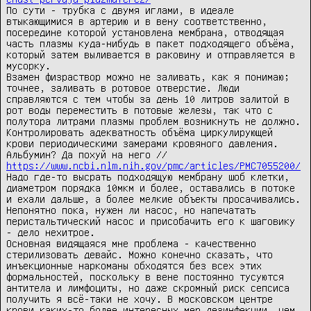
По сути - трубка с двумя иглами, в идеале 
втыкающимися в артерию и в вену соответственно, 
посередине которой установлена мембрана, отводящая 
часть плазмы куда-нибудь в пакет подходящего объёма, 
который затем выливается в раковину и отправляется в 
мусорку.

Взамен физраствор можно не заливать, как я понимаю; 
точнее, заливать в ротовое отверстие. Люди 
справляются с тем чтобы за день 10 литров залитой в 
рот воды переместить в потовые железы, так что с 
полутора литрами плазмы проблем возникнуть не должно.

Контролировать адекватность объёма циркулирующей 
крови периодическими замерами кровяного давления.

Альбумин? Да похуй на него // 
https://www.ncbi.nlm.nih.gov/pmc/articles/PMC7055200/
Надо где-то высрать подходящую мембрану шоб клетки, 
диаметром порядка 10мкм и более, оставались в потоке 
и ехали дальше, а более мелкие объекты просачивались.

Непонятно пока, нужен ли насос, но напечатать 
перистальтический насос и присобачить его к шаговику 
- дело нехитрое.

Основная видящаяся мне проблема - качественно 
стерилизовать девайс. Можно конечно сказать, что 
инъекционные наркоманы обходятся без всех этих 
формальностей, поскольку в вене постоянно тусуются 
антитела и лимфоциты, но даже скромный риск сепсиса 
получить я всё-таки не хочу. В московском центре 
крови каких-то более интересных мер дезинфекции, чем 