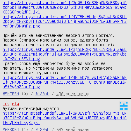
https://tinystash.undef.im/il/3cQ8ffKe33HpAk3mR3DvpiG
goh6pfjawAgcm8QDGtJ8m3GZ4XuJf6xk3yFMeVQimQ1MbuSjg5Avp
K32GQPboQdPE.jxl
https://tinystash.undef.im/il/4Y7BHzHNUrjRySmab3cQ8Lh
Skg6yPzWZkp9fPtZu4EV6eUdpiQfBrjPAGUhZi93W7wAyJH5vMPHZ
YqRBnVBNwAPz.png
Причём это не единственная версия этого костыля.

Первая (слишком маленький вынос, одного болта 
оказалось недостаточно из-за дикой несоосности): 
https://tinystash.undef.im/il/3jhLWCFg7BQKi9RxByfZawU
G5MQyoFaQGZ1rmiHq3frjuiM6FbA2dZUEXwDh1V9DqdLmRZzdhKbe
mXJrZKwn6EVi.png
Третья (пока ещё непонятно буду ли вообще её 
печатать, но устранены выявленные при установке 
второй мелкие недочёты): 
https://tinystash.undef.im/il/4PJ5Kg8tvdTVLVpCS6QMiGE
EjyCNKDNvzx3DQwoRPBHRh4iCZJJonzVJ6DTT8TcunPgyeK9BcGiA
a5tPy6bZCseT.png
#5HIB5H
(0) /
@l29ah
/
438 дней назад
log
diy
Аутизм интенсифицируется: 
https://tinystash.undef.im/il/3A9LSzfPPLSnSfo3FYYzT8N
s7ATiRYZYoQbkEUnprDwb6x6vzqxh6MLYWLnjEZQFozgWS2dpnM1A
fRdghWe1LkyX.jxl
#6RSD5J
(1) /
@l29ah
/
589 дней назад