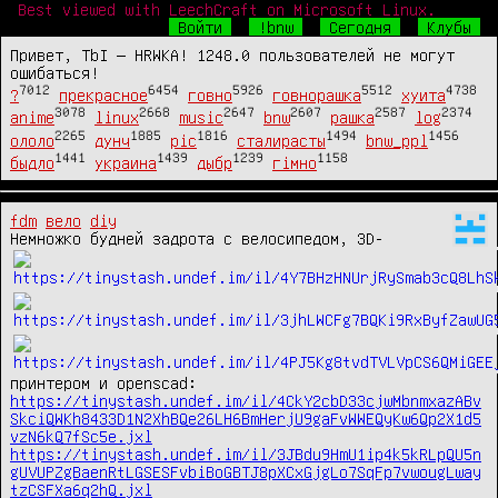
Best viewed with LeechCraft on Microsoft Linux.
Войти
!bnw
Сегодня
Клубы
Привет, TbI — HRWKA! 1248.0 пользователей не могут
ошибаться!
7012
6454
5926
5512
4738
?
прекрасное
говно
говнорашка
хуита
3078
2668
2647
2607
2587
2374
anime
linux
music
bnw
рашка
log
2265
1885
1816
1494
1456
ололо
дунч
pic
сталирасты
bnw_ppl
1441
1439
1239
1158
быдло
украина
дыбр
гімно
fdm
вело
diy
Немножко будней задрота с велосипедом, 3D-
https://tinystash.undef.im/il/4CkY2cbD33cjwMbnmxazABv
SkciQWKh8433D1N2XhBQe26LH6BmHerjU9gaFvWWEQyKw6Qp2X1d5
vzN6kQ7fSc5e.jxl
https://tinystash.undef.im/il/3JBdu9HmU1ip4k5kRLpQU5n
gUVUPZgBaenRtLGSESFvbiBoGBTJ8pXCxGjgLo7SqFp7vwougLway
tzCSFXa6q2hQ.jxl