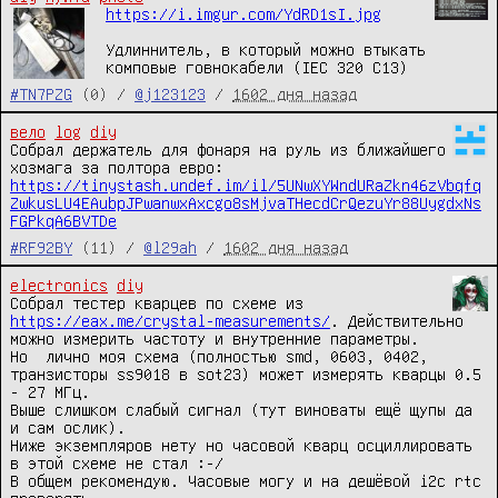
https://i.imgur.com/YdRD1sI.jpg
Удлиннитель, в который можно втыкать 
комповые говнокабели (IEC 320 C13)
#TN7PZG
(0) /
@j123123
/
1602 дня назад
вело
log
diy
Собрал держатель для фонаря на руль из ближайшего 
хозмага за полтора евро: 
https://tinystash.undef.im/il/5UNwXYWndURaZkn46zVbqfq
ZwkusLU4EAubpJPwanwxAxcgo8sMjvaTHecdCrQezuYr88UygdxNs
FGPkqA6BVTDe
#RF92BY
(11) /
@l29ah
/
1602 дня назад
electronics
diy
Собрал тестер кварцев по схеме из 
https://eax.me/crystal-measurements/
. Действительно 
можно измерить частоту и внутренние параметры.

Но  лично моя схема (полностью smd, 0603, 0402, 
транзисторы ss9018 в sot23) может измерять кварцы 0.5 
- 27 МГц.

Выше слишком слабый сигнал (тут виноваты ещё щупы да 
и сам ослик).

Ниже экземпляров нету но часовой кварц осциллировать 
в этой схеме не стал :-/

В общем рекомендую. Часовые могу и на дешёвой i2c rtc 