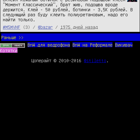
"Момент Классический", брат жив, подошва вроде 
держится. Клей - 50 рублей, ботинки - 3,5К рублей. В 
следующий раз буду клеить полиуретановым, надо его 
найти только.
#M5MVHF
(3) /
@bazar
/
1975 дней назад
Раньше >>
BnW для ведрофона
BnW на Реформале
Викивач
Котятки
Цоперайт © 2010-2016
@stiletto
.