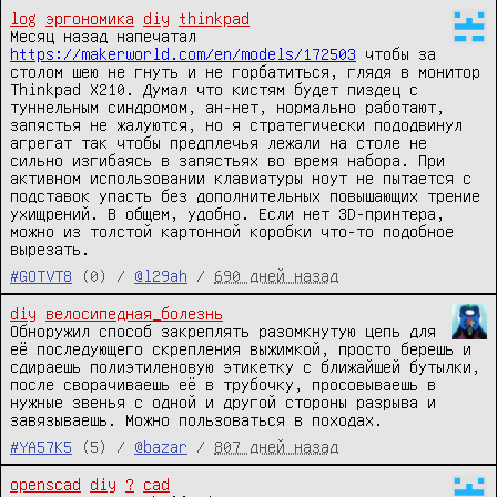
log
эргономика
diy
thinkpad
Месяц назад напечатал 
https://makerworld.com/en/models/172503
 чтобы за 
столом шею не гнуть и не горбатиться, глядя в монитор 
Thinkpad X210. Думал что кистям будет пиздец с 
туннельным синдромом, ан-нет, нормально работают, 
запястья не жалуются, но я стратегически пододвинул 
агрегат так чтобы предплечья лежали на столе не 
сильно изгибаясь в запястьях во время набора. При 
активном использовании клавиатуры ноут не пытается с 
подставок упасть без дополнительных повышающих трение 
ухищрений. В общем, удобно. Если нет 3D-принтера, 
можно из толстой картонной коробки что-то подобное 
вырезать.
#GOTVT8
(0) /
@l29ah
/
690 дней назад
diy
велосипедная_болезнь
Обноружил способ закреплять разомкнутую цепь для 
её последующего скрепления выжимкой, просто берешь и 
сдираешь полиэтиленовую этикетку с ближайшей бутылки, 
после сворачиваешь её в трубочку, просовываешь в 
нужные звенья с одной и другой стороны разрыва и 
завязываешь. Можно пользоваться в походах.
#YA57K5
(5) /
@bazar
/
807 дней назад
openscad
diy
?
cad