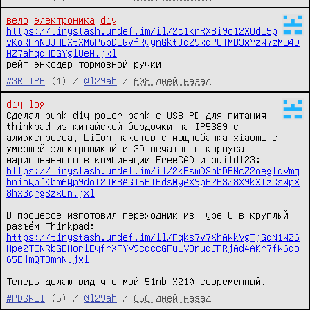
вело
электроника
diy
https://tinystash.undef.im/il/2c1krRX8i9c12XUdL5p
vKoRFnNUJHLXtXM6P6bDEGvfRyynGktJdZ9xdP8TMB3xYzW7zMw4D
MZ7ahqdHBGYgiUeW.jxl
рейт энкодер тормозной ручки
#3RIIPB
(1) /
@l29ah
/
608 дней назад
diy
log
Сделал punk diy power bank с USB PD для питания 
thinkpad из китайской бордочки на IP5389 с 
алиэкспресса, LiIon пакетов с мощнобанка xiaomi с 
умершей электроникой и 3D-печатного корпуса 
нарисованного в комбинации FreeCAD и build123: 
https://tinystash.undef.im/il/2kFswDShbDBNcZ2oegtdVmq
hnioQbfKbm6Qp9dot2JM8AGT5PTFdsMyAX9pB2E3Z8X9kXtzCsWpX
8hx3qrgSzxCn.jxl
В процессе изготовил переходник из Type C в круглый 
разъём Thinkpad: 
https://tinystash.undef.im/il/Fqks7v7XhAWkVgTjGdN1WZ6
Hpe2TENRbGEHoriEyfrXFYV9cdccGFuLV3ruqJPRjAd4AKr7fW6qo
65EjmQTBmnN.jxl
Теперь делаю вид что мой 51nb X210 современный.
#PDSWII
(5) /
@l29ah
/
656 дней назад