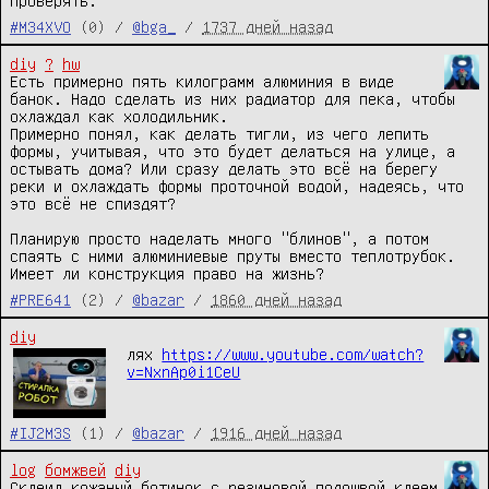
проверять.
#M34XVO
(0) /
@bga_
/
1737 дней назад
diy
?
hw
Есть примерно пять килограмм алюминия в виде 
банок. Надо сделать из них радиатор для пека, чтобы 
охлаждал как холодильник.

Примерно понял, как делать тигли, из чего лепить 
формы, учитывая, что это будет делаться на улице, а 
остывать дома? Или сразу делать это всё на берегу 
реки и охлаждать формы проточной водой, надеясь, что 
это всё не спиздят?

Планирую просто наделать много "блинов", а потом 
спаять с ними алюминиевые пруты вместо теплотрубок. 
Имеет ли конструкция право на жизнь?
#PRE641
(2) /
@bazar
/
1860 дней назад
diy
лях 
https://www.youtube.com/watch?
v=NxnAp0i1CeU
#IJ2M3S
(1) /
@bazar
/
1916 дней назад
log
бомжвей
diy
Склеил кожаный ботинок с резиновой подошвой клеем 