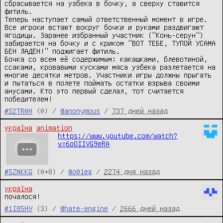
сбрасывается на узбека в бочку, а сверху ставится 
фитиль.

Теперь наступает самый ответственный момент в игре. 
Все игроки встают вокруг бочки и руками раздвигают 
ягодицы. Заранее избранный участник ("Конь-серун") 
забирается на бочку и с криком "ВОТ ТЕБЕ, ТУПОЙ УСАМА 
БЕН ЛАДЕН!" поджигает фитиль.

Бочка со всем её содержимым: какашками, блевотиной, 
ссаками, кровавыми кусками мяса узбека разлетается на 
многие десятки метров. Участники игры должны прыгать 
и пытаться в полете поймать остатки взрыва своими 
анусами. Кто это первый сделал, тот считается 
победителем!
#S2TR0H
(0) /
@anonymous
/
737 дней назад
україна
animation
https://www.youtube.com/watch?
v=6oOIIVG9eRA
#SZNKKG
(0+8) /
@o01eg
/
2274 дня назад
україна
почалося!
#1I85HV
(3) /
@hate-engine
/
2666 дней назад