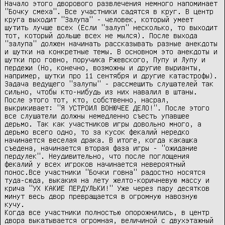
Начало этого дворового развлечения немного напоминает 
"Бочку смеха". Все участники садятся в круг. В центр 
круга выходит "Залупа" - человек, который умеет 
шутить лучше всех (Если "залуп" несколько, то выходит 
тот, который дольше всех не мылся). После выхода 
"залупа" должен начинать рассказывать разные анекдоты 
и шутки на конкретные темы. В основном это анекдоты и 
шутки про говно, поручика Ржевского, Пупу и Лупу и 
пердежи (Но, конечно, возможны и другие вырианты, 
например, шутки про 11 сентября и другие катастрофы). 
Задача ведущего "залупы" - рассмешить слушателей так 
сильно, чтобы кто-нибудь из них навалил в штаны. 
После этого тот, кто, собственно, насрал, 
выкрикивает: "Я УСТРОИЛ ВОНЮЧЕЕ ДЕЛО!". После этого 
все слушатели должны немедленно съесть упавшее 
дерьмо. Так как участников игры довольно много, а 
дерьмо всего одно, то за кусок фекалий нередко 
начинается веселая драка. В итоге, когда какашка 
съедена, начинается вторая фаза игры - "ожидание 
пердулек". Неудивительно, что после поглощения 
фекалий у всех игроков начинается невероятный 
понос.Все участники "Бочки говна" радостно носятся 
туда-сюда, выкакия на лету желто-коричневую массу и 
крича "УХ КАКИЕ ПЕРДУЛЬКИ!" Уже через пару десятков 
минут весь двор превращается в огромную навозную 
кучу.

Когда все участники полностью опорожнились, в центр 
двора выкатывается огромная, величиной с двухэтажный 