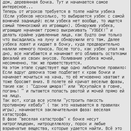
дом, деревянная бочка. Тут и начинается самое 
интересное...

Теперь от игроков требуется в толпе найти узбека 
(Если узбеков несколько, то выбирается узбек с самой 
вонючей задницей; если узбека нет вообще, то ищется 
самый темнокожий из играющих). Обнаружив узбека, 
играющие начинают громко выкрикивать "УЗБЕК!" и 
делать крайне удивленные лица, как будто они только 
что высадились на луну и обнаружили его там. Далее 
узбека ловят и кидают в бочку, куда предварительно 
налили немного поноса. После того, как узбек упал на 
дно, все нагибаются и начинают его обливать остатками 
фекалий из своих анусов. Поливание узбека мочей, 
несомненно, так же приветствуется.

На этом этапе существует еще одно любопытное правило: 
Если вдруг девочка тоже подбегает к краю бочки и 
начинает мочиться на хача, то её мгновенно хватают и 
тоже бросают вниз. В полете ей кричат веселые фразы, 
такие как : "Сдохни шмара!" или "Искупайся в говне, 
погань! " и пытаются попасть рвотой и мочей прямо ей 
на лицо.

Так вот, когда все успели "устроить пакость 
противному кебабу" ( так это называется в правилах 
игры), начинается заключительная фаза: веселая 
катастрофа.

В фазе "веселая катастрофа" к бочке несут 
нитроглицерин, нитроцеллюлозу, порох и любые 
взрывчатые вещества, которые удается найти. Всё это 