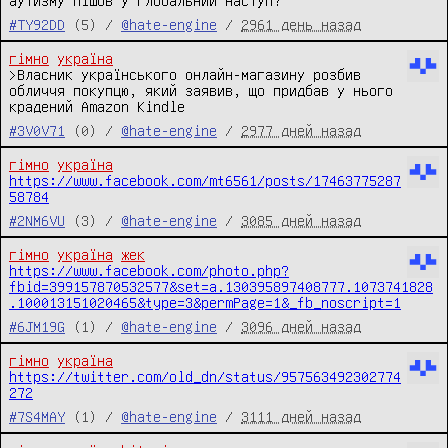
аутизму пішов у глобальний наступ?
#TY92DD
(5) /
@hate-engine
/
2961 день назад
гімно
україна
>Власник українського онлайн-магазину розбив 
обличчя покупцю, який заявив, що придбав у нього 
крадений Amazon Kindle
#3V0V71
(0) /
@hate-engine
/
2977 дней назад
гімно
україна
https://www.facebook.com/mt6561/posts/17463775287
58784
#2NM6VU
(3) /
@hate-engine
/
3085 дней назад
гімно
україна
жек
https://www.facebook.com/photo.php?
fbid=399157870532577&set=a.130395897408777.1073741828
.100013151020465&type=3&permPage=1&_fb_noscript=1
#6JM19G
(1) /
@hate-engine
/
3096 дней назад
гімно
україна
https://twitter.com/old_dn/status/957563492302774
272
#7S4MAY
(1) /
@hate-engine
/
3111 дней назад