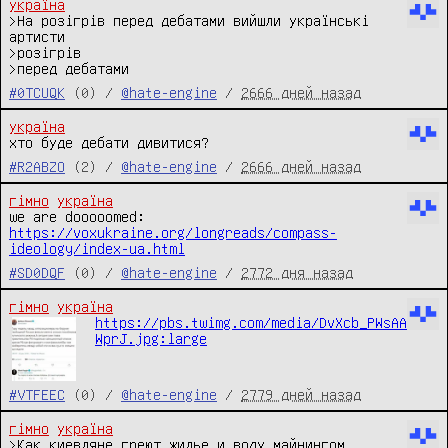
україна
>На розігрів перед дебатами вийшли українські 
артисти

>розігрів

>перед дебатами
#0TCUQK
(0) /
@hate-engine
/
2666 дней назад
україна
хто буде дебати дивитися?
#R2ABZO
(2) /
@hate-engine
/
2666 дней назад
гімно
україна
we are dooooomed: 
https://voxukraine.org/longreads/compass-
ideology/index-ua.html
#SD0DQF
(0) /
@hate-engine
/
2772 дня назад
гімно
україна
https://pbs.twimg.com/media/DvXcb_PWsAA
WprJ.jpg:large
#VTFEEC
(0) /
@hate-engine
/
2779 дней назад
гімно
україна
>Как киевляне греют жилье и воду майнингом 