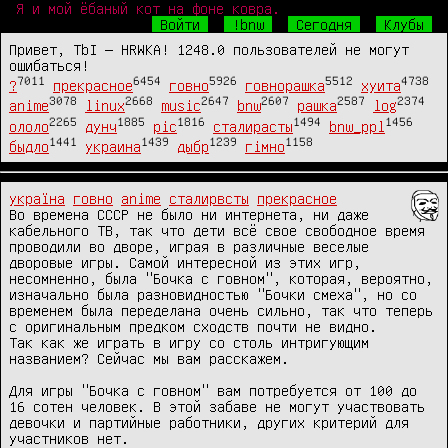
Я и мой ёбаный кот на фоне ковра.
Войти
!bnw
Сегодня
Клубы
Привет, TbI — HRWKA! 1248.0 пользователей не могут
ошибаться!
7011
6454
5926
5512
4738
?
прекрасное
говно
говнорашка
хуита
3078
2668
2647
2607
2587
2374
anime
linux
music
bnw
рашка
log
2265
1885
1816
1494
1456
ололо
дунч
pic
сталирасты
bnw_ppl
1441
1439
1239
1158
быдло
украина
дыбр
гімно
україна
говно
anime
сталирвсты
прекрасное
Во времена СССР не было ни интернета, ни даже 
кабельного ТВ, так что дети всё свое свободное время 
проводили во дворе, играя в различные веселые 
дворовые игры. Самой интересной из этих игр, 
несомненно, была "Бочка с говном", которая, вероятно, 
изначально была разновидностью "Бочки смеха", но со 
временем была переделана очень сильно, так что теперь 
с оригинальным предком сходств почти не видно. 

Так как же играть в игру со столь интригующим 
названием? Сейчас мы вам расскажем. 

Для игры "Бочка с говном" вам потребуется от 100 до 
16 сотен человек. В этой забаве не могут участвовать 
девочки и партийные работники, других критерий для 
участников нет. 
