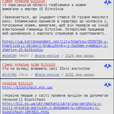
гімно
україна
bitcoin
>У Харківській області грабіжники з ножем 
вимагали з жертви 15 біткоїнів

>Зазначається, що інцидент стався 20 грудня минулого 
року. Зловмисники проникли в квартиру до чоловіка і, 
погрожуючи ножем, вимагали, щоб він перевів на їхній 
електронний гаманець біткоїни. Потерпілий працював 
веб-дизайнером і зарплату отримував в криптовалюті.

https://ua.korrespondent.net/city/kharkov/3928736-u-
kharkivskii-oblasti-hrabizhnyky-z-nozhem-vymahaly-z-
zhertvy-15-bitkoiniv
#6SAC8H
(0+2) /
@hate-engine
/
3124 дня назад
гімно
україна
scam
bitcoin
tfw на вулиці впарюють свої їбучі альткоїни
#ZYO7NH
(3+1) /
@hate-engine
/
3252 дня назад
україна
bitcoin
http://blockchain.gov.ua/
>Україна першою у світі провела аукціон за допомогою 
http://biz.nv.ua/ukr/markets/ukrajina-pershoju-v-
sviti-provela-auktsion-z-dopomogoju-tehnologiji-
blockchain-1807821.html