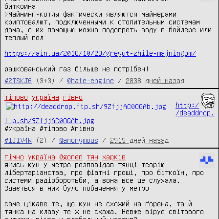
биткоина

>Майнинг-котлы фактически являются майнерами 
криптовалют, подключенными к отопительным системам 
дома, с их помощью можно подогреть воду в бойлере или 
теплый пол

https://ain.ua/2018/10/29/greyut-zhile-majningom/
рашкованський газ більше не потрібен!
#2TSKJ6
(3+3) /
@hate-engine
/
2838 дней назад
тіпово
україна
гівно
http:/
/deaddrop.
ftp.sh/9ZfjjAC0OGAb.jpg
#Україна #тіпово #гівно
#1J1V4W
(2) /
@anonymous
/
2915 дней назад
гімно
україна
@goren
тян
харків
якись кун у метро розповідав тянці теорію 
лібертаріанства, про фіатні гроші, про біткоїн, про 
системи радіоборотьби, а вона все це слухала. 
Здається в них було побачення у метро

саме цікаве те, що кун не схожий на ґорена, та й 
тянка на клаву те ж не схожа. Невже вірус світового 