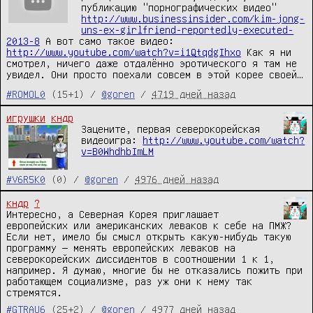
публикацию "порнографических видео"
http://www.businessinsider.com/kim-jong-
uns-ex-girlfriend-reportedly-executed-
2013-8
А вот само такое видео:
http://www.youtube.com/watch?v=i1QtqdgIhxo
Как я ни
смотрел, ничего даже отдалённо эротического я там не
увидел. Они просто поехали совсем в этой корее своей…
#ROMOL0
(15+1) /
@goren
/
4719 дней назад
игрушки
кндр
Зацените, первая северокорейская 
видеоигра: 
http://www.youtube.com/watch?
v=B0WhdhbImLM
#V6R5K0
(0) /
@goren
/
4976 дней назад
кндр
?
Интересно, а Северная Корея приглашает 
европейских или американских леваков к себе на ПМЖ? 
Если нет, имело бы смысл открыть какую-нибудь такую 
программу — менять европейских леваков на 
северокорейских диссидентов в соотношении 1 к 1, 
например. Я думаю, многие бы не отказались пожить при 
работающем социализме, раз уж они к нему так 
стремятся.
#GTRAU6
(25+2) /
@goren
/
4977 дней назад