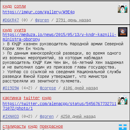
кндр
сопли
https://imgur.com/gallery/W9E4q
#D6KR47
(0) /
@goren
/
3791 день назад
кндр
хуита
https://meduza.io/news/2015/05/13/v-kndr-kaznili-
ministra-oborony
> В КНДР казнен руководитель Народной армии Северной 
Кореи Хен Ен Чхоль

> По данным южнокорейской разведки, во время одного 
из военных мероприятий, за которым наблюдал 
руководитель КНДР Ким Чен Ын, 66-летний Хен задремал 
и не выполнил один из приказов главы государства.

> Yonhap со ссылкой на сведения Национальной службы 
разведки Южной Кореи утверждает, что министра 
расстреляли из зенитного пулемета.
#O19O9W
(4+2) /
@corpse
/
4106 дней назад
картинка
twitter
кндр
https://twitter.com/alenacpp/status/5456767732711
71072/photo/1
#IXN0O3
(0+2) /
@goren
/
4250 дней назад
сталирасты
кндр
прекрасное