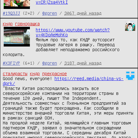
v=CRjZsa4VtkI
#19Q3JJ
(2+2) /
@goren
/
3067 дней назад
кндр
говнорашка
https://www.youtube.com/watch?
v=4KDoAeMohKo
Фильм про то, как КНДР аутсорсит
трудовые лагеря в рашку. Перевод
добавляет неподражаемо российского
колорита.
#X3FIYP
(6+1) /
@goren
/
3187 дней назад
сталирасты
кндр
прекрасное
Good news, everyone! 
https://reed.media/china-vs-
dprk/
"Власти Китая распорядились закрыть все 
северокорейские компании на территории страны в 
течение 120 дней, пишет The Independent.

Деятельность совместных с Пхеньяном предприятий за 
границей также будет прекращена. Как сообщили в 
министерстве внешней торговли Китая, эти меры приняты 
в рамках санкций ООН.

На прошлой неделе Китай, являющийся главным торговым 
партнером КНДР, заявил о значительном сокращении 
объема взаимной торговли. С середины декабря Китай 
прекратит импорт северокорейского текстиля. До этого 