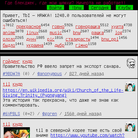
Где блекджек, где мои шлюхи? Ничерта не работает!
Войти
!bnw
Сегодня
Клубы
Привет, TbI — HRWKA! 1248.0 пользователей не могут
ошибаться!
7012
6454
5926
5512
4738
?
прекрасное
говно
говнорашка
хуита
3078
2668
2647
2607
2587
2374
anime
linux
music
bnw
рашка
log
2265
1885
1816
1494
1456
ололо
дунч
pic
сталирасты
bnw_ppl
1441
1439
1239
1158
быдло
украина
дыбр
гімно
гойдинг
кндр
Правительство РФ ввело запрет на экспорт сахара.
#9BDW7A
(0) /
@anonymous
/
827 дней назад
til
кндр
https://en.wikipedia.org/wiki/Church_of_the_Life-
Giving_Trinity_(Pyongyang)
Эта история так прекрасна, что даже не знаю как
комментировать.
#6VPBLS
(0+2) /
@goren
/
1560 дней назад
til
кндр
til в северной корее тоже есть своё
аниме
https://www.youtube.com/watch?