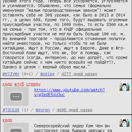
урожае этого года. Теперь всё ускоряется, углубляется 
и усиливается. Объявлено, что семья (формально 
именуемая "малым производственным звеном") может 
оставлять себе не 30% урожая, как было в 2013 и 2014 
гг., а целых 60%. Кроме того, будут выдавать огромные 
приусадебные участки, по 1000 пхён, то есть 3300 кв.м 
на семью – при том, что в КНДР официальные 
приусадебные участки не могли быть больше 100 кв. м.

Во внешней торговле – продолжаются отчаянные попытки 
найти инвесторов, но только чтобы те не были 
китайцами. Ищут в России, ищут в Европе. Даже в Юго-
Восточной Азии ищут. Что же, бог в помощь, как 
говорится (когда, интересно, до них допрёт, что кроме 
китайцев сейчас к ним никто всерьёз не пойдёт?). 
Однако в целом – верный образ мысли."
#H7JYMX
(0+1) /
@o01eg
/
4277 дней назад
кндр
ютуб
creepy
https://www.youtube.com/watch?
v=gSedE5sU3uc
#T3C638
(1) /
@goren
/
4608 дней назад
кндр
Северокорейский лидер Ким Чен Ын
расстрелял свою бывшую девушку за