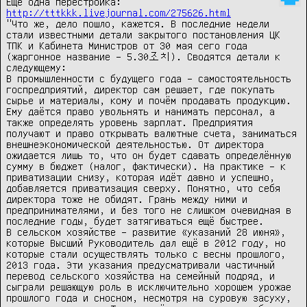
Ещё одна перестройка: 
http://tttkkk.livejournal.com/275626.html
"Что же, дело пошло, кажется. В последние недели 
стали известными детали закрытого постановления ЦК 
ТПК и Кабинета Министров от 30 мая сего года 
(жаргонное название – 5.30조치). Сводятся детали к 
следующему:

В промышленности с будущего года – самостоятельность 
госпредприятий, директор сам решает, где покупать 
сырье и материалы, кому и почём продавать продукцию. 
Ему даётся право увольнять и нанимать персонал, а 
также определять уровень зарплат. Предприятия 
получают и право открывать валютные счета, заниматься 
внешнеэкономической деятельностью. От директора 
ожидается лишь то, что он будет сдавать определённую 
сумму в бюджет (налог, фактически). На практике – к 
приватизации снизу, которая идёт давно и успешно, 
добавляется приватизация сверху. Понятно, что себя 
директора тоже не обидят. Грань между ними и 
предпринимателями, и без того не слишком очевидная в 
последние годы, будет затягиваться ещё быстрее.

В сельском хозяйстве – развитие «указаний 28 июня», 
которые Высший Руководитель дал ещё в 2012 году, но 
которые стали осуществлять только с весны прошлого, 
2013 года. Эти указания предусматривали частичный 
перевод сельского хозяйства на семейный подряд, и 
сыграли решающую роль в исключительно хорошем урожае 
прошлого года и сносном, несмотря на суровую засуху, 