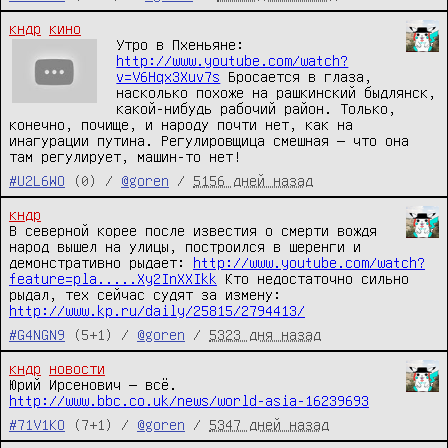
кндр
кино
Утро в Пхеньяне: 
http://www.youtube.com/watch?
v=V6Hqx3Xuv7s
 Бросается в глаза, 
насколько похоже на рашкинский быдлянск, 
какой-нибудь рабочий район. Только, 
конечно, почище, и народу почти нет, как на 
инагурации путина. Регулировщица смешная — что она 
там регулирует, машин-то нет!
#U2L6WO
(0) /
@goren
/
5156 дней назад
кндр
В северной корее после известия о смерти вождя 
народ вышел на улицы, построился в шеренги и 
демонстративно рыдает: 
http://www.youtube.com/watch?
feature=pla.....Xy2InXXIkk
 Кто недостаточно сильно 
рыдал, тех сейчас судят за измену: 
http://www.kp.ru/daily/25815/2794413/
#G4NGN9
(5+1) /
@goren
/
5323 дня назад
кндр
новости
Юрий Ирсенович — всё. 
http://www.bbc.co.uk/news/world-asia-16239693
#71V1KO
(7+1) /
@goren
/
5347 дней назад