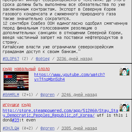
срока должны быть выполнены все обязательства по уже 
заключенным контрактам. Экспорт в Северную Корею 
газового конденсата и сжиженного природного газа 
также значительно сократится.

12 сентября Совбез ООН единогласно одобрил смягченную 
перед финальным голосованием резолюцию о 
дополнительных санкциях в отношении Северной Кореи, 
введя частичный запрет на поставки нефтепродуктов в 
страну.

Китайские власти уже ограничили северокорейским 
гражданам доступ к своим банкам."
#OLOP67
(2) /
@o01eg
/
3236 дней назад
кндр
навальный
ололо
https://www.youtube.com/watch?
v=TfnqMbn5Uh4
#8AMRLM
(2+1) /
@goren
/
3246 дней назад
игрушки
кндр
http://store.steampowered.com/app/512060/Stay_Sta
y_Democratic_Peoples_Republic_of_Korea/
wtf is this i
don&
#39
;t even
#OHJLQW
(0+2) /
@goren
/
3385 дней назад