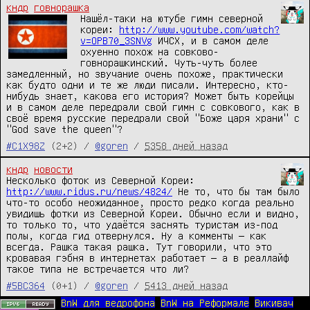
кндр
говнорашка
Нашёл-таки на ютубе гимн северной 
кореи: 
http://www.youtube.com/watch?
v=OPB70_3SNVg
 ИЧСХ, и в самом деле 
охуенно похож на совково-
говнорашкинский. Чуть-чуть более 
замедленный, но звучание очень похоже, практически 
как будто одни и те же люди писали. Интересно, кто-
нибудь знает, какова его история? Может быть корейцы 
и в самом деле передрали свой гимн с совкового, как в 
своё время русские передрали свой "Боже царя храни" с 
"God save the queen"?
#C1X98Z
(2+2) /
@goren
/
5358 дней назад
кндр
новости
Несколько фоток из Северной Кореи: 
http://www.ridus.ru/news/4824/
 Не то, что бы там было 
что-то особо неожиданное, просто редко когда реально 
увидишь фотки из Северной Кореи. Обычно если и видно, 
то только то, что удаётся заснять туристам из-под 
полы, когда гид отвернулся. Ну а комменты — как 
всегда. Рашка такая рашка. Тут говорили, что это 
кровавая гэбня в интернетах работает — а в реаллайф 
такое типа не встречается что ли?
#5BC364
(0+1) /
@goren
/
5413 дней назад
BnW для ведрофона
BnW на Реформале
Викивач