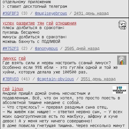
отдельному приложению

> ставит десктопный телеграм
#9GFBF3
(3) /
@mugiseyebrows
/
3491 день назад
успех
развитие
тян
гей
отношения
плюсы долбиться в сракотан:

пукаешь бесшумно

минусы долбиться в сракотан:

можешь бахнуть с ПОДЛИВОЙ
#M752FS
(2) /
@anonymous
/
3505 дней назад
линукс
гей
Где взять силы и нервы настроить ссаный линуск? 
Особенно если 99% ебли - это гуглёж одной и той же 
хуйни, которую делала уже 100500 раз.
#7BRVO3
(41) /
@captain-obvious
/
3551 день назад
гей
linux
Андрей пришёл домой очень несчастным и 
подавленным. Всё, что он хотел, это просто поесть в 
абсолютной тишине наедине с собой.

— Что стряслось? — прервал раздумья сына отец.

— Мы живём как нищие! — ответил нервно сын, — У всех 
моих одногруппников есть по макбуку, айфону и куче 
девок! А у меня нету ничего совершенно!

В доме повисла гнетущая тишина. Через несколько минут 