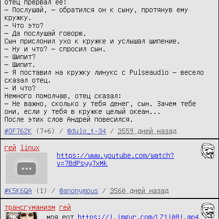
отец прервал её:

— Послушай, — обратился он к сыну, протянув ему 
кружку.

— Что это?

— Да послушай говорю.

Сын прислонил ухо к кружке и услышал шипение.

— Ну и что? — спросил сын.

— Шипит?

— Шипит.

— Я поставил на кружку линукс с Pulseaudio — весело 
сказал отец.

— И что?

Немного помолчав, отец сказал:

— Не важно, сколько у тебя денег, сын. Зачем тебе 
они, если у тебя в кружке целый океан...

После этих слов Андрей повесился.
#OF762K
(7+6) /
@dulo_t-34
/
3559 дней назад
гей
linux
https://www.youtube.com/watch?
v=7BdPsyy7xMk
#K5K6QA
(1) /
@anonymous
/
3560 дней назад
трансгуманизм
гей
моя еот
https://i.imgur.com/LZ1i08i.mp4