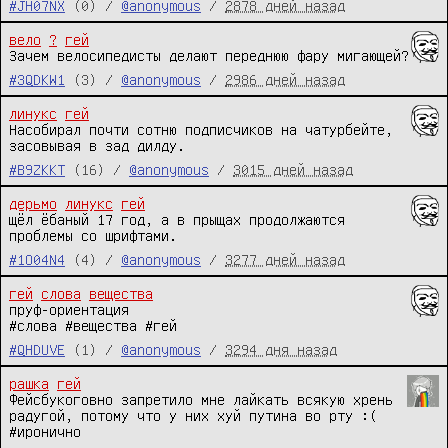
#JH07NX
(0) /
@anonymous
/
2878 дней назад
вело
?
гей
Зачем велосипедисты делают переднюю фару мигающей?
#3QDKW1
(3) /
@anonymous
/
2986 дней назад
линукс
гей
Насобирал почти сотню подписчиков на чатурбейте, 
засовывая в зад дилду.
#B9ZKKT
(16) /
@anonymous
/
3015 дней назад
дерьмо
линукс
гей
щёл ёбаный 17 год, а в прыщах продолжаются 
проблемы со шрифтами.
#1O04N4
(4) /
@anonymous
/
3277 дней назад
гей
слова
вещества
пруф-ориентация

#слова #вещества #гей
#QHDUVE
(1) /
@anonymous
/
3294 дня назад
рашка
гей
Фейсбукоговно запретило мне лайкать всякую хрень 
радугой, потому что у них хуй путина во рту :( 
#иронично