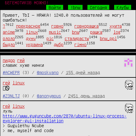
БЕГЕМОТИКОВ МОЖНО!
Войти
!bnw
Сегодня
Клубы
Привет, TbI — HRWKA! 1248.0 пользователей не могут
ошибаться!
7012
6454
5926
5512
4738
?
прекрасное
говно
говнорашка
хуита
3078
2668
2647
2607
2587
2374
anime
linux
music
bnw
рашка
log
2265
1885
1816
1494
1456
ололо
дунч
pic
сталирасты
bnw_ppl
1441
1439
1239
1158
быдло
украина
дыбр
гімно
пидор
гей
славик хуже нинки
#ACWEPR
(3) /
@moskvano
/
155 дней назад
гей
linux
🏳️‍🌈⃠
#Z3NLTJ
(0) /
@anonymous
/
2451 день назад
гей
linux
http://www.guguncube.com/2870/ubuntu-linux-process-
explorer-gui-installation
> Gugulethu Ncube

> me, myself and code