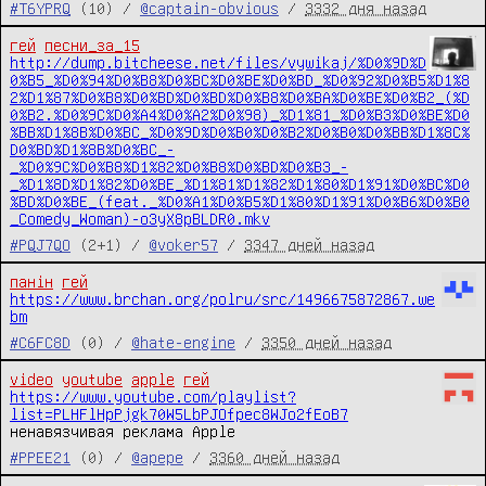
#T6YPRQ
(10) /
@captain-obvious
/
3332 дня назад
гей
песни_за_15
http://dump.bitcheese.net/files/vywikaj/%D0%9D%D
0%B5_%D0%94%D0%B8%D0%BC%D0%BE%D0%BD_%D0%92%D0%B5%D1%8
2%D1%87%D0%B8%D0%BD%D0%BD%D0%B8%D0%BA%D0%BE%D0%B2_(%D
0%B2.%D0%9C%D0%A4%D0%A2%D0%98)_%D1%81_%D0%B3%D0%BE%D0
%BB%D1%8B%D0%BC_%D0%9D%D0%B0%D0%B2%D0%B0%D0%BB%D1%8C%
D0%BD%D1%8B%D0%BC_-
_%D0%9C%D0%B8%D1%82%D0%B8%D0%BD%D0%B3_-
_%D1%8D%D1%82%D0%BE_%D1%81%D1%82%D1%80%D1%91%D0%BC%D0
%BD%D0%BE_(feat._%D0%A1%D0%B5%D1%80%D1%91%D0%B6%D0%B0
_Comedy_Woman)-o3yX8pBLDR0.mkv
#PQJ7QO
(2+1) /
@voker57
/
3347 дней назад
панін
гей
https://www.brchan.org/polru/src/1496675872867.we
bm
#C6FC8D
(0) /
@hate-engine
/
3350 дней назад
video
youtube
apple
гей
https://www.youtube.com/playlist?
list=PLHFlHpPjgk70W5LbPJOfpec8WJo2fEoB7
ненавязчивая реклама Apple
#PPEE21
(0) /
@apepe
/
3360 дней назад