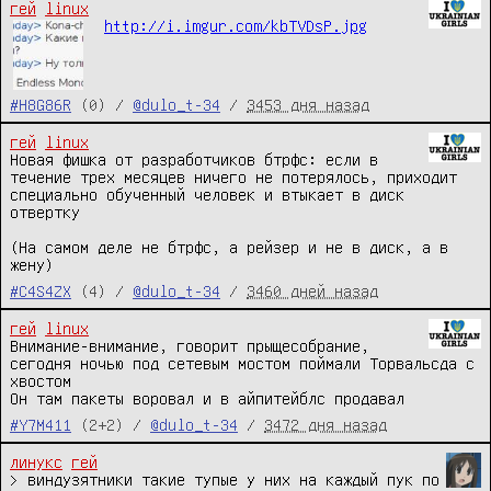
гей
linux
http://i.imgur.com/kbTVDsP.jpg
#H8G86R
(0) /
@dulo_t-34
/
3453 дня назад
гей
linux
Новая фишка от разработчиков бтрфс: если в 
течение трех месяцев ничего не потерялось, приходит 
специально обученный человек и втыкает в диск 
отвертку

(На самом деле не бтрфс, а рейзер и не в диск, а в 
жену)
#C4S4ZX
(4) /
@dulo_t-34
/
3460 дней назад
гей
linux
Внимание-внимание, говорит прыщесобрание, 
сегодня ночью под сетевым мостом поймали Торвальсда с 
хвостом

Он там пакеты воровал и в айпитейблс продавал
#Y7M411
(2+2) /
@dulo_t-34
/
3472 дня назад
линукс
гей
> виндузятники такие тупые у них на каждый пук по 