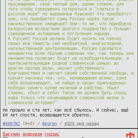
просвещение, свой теплый дом, одним словом, для
того чтобы совершенно потеряться и "слиться в
русском море" по выраженью Пушкина? Что приобретут
они, что приобретет сама Россия через такое
насильственное смешение? Они--то же, что приобрела
Белоруссия вследствие долгого подданства у Поль­ши:
совершенное истощение и поглупение народа.
А Россия? Россия должна будет носить на плечах
своих всю тяжесть сей необъятной, многосложной,
насильственной централизации. Рос­сия сделается
ненавистна всем прочим славянам так, как теперь она
ненавистна полякам; будет не освободительницею, а
притес­нительницею родной славянской семьи; их
врагом против воли, насчет собственного
благоденствия и насчет своей собственной свободы, и
кончит наконец тем, что, ненавидимая всеми, сама
себя возненавидит, не найдя в своих принужденных
победах ни­чего кроме мучений и рабства. Убьет
славян, убьет и себя! Таков ли должен быть конец
едва только что начинающейся славян­ской жизни и
славянской истории?"
Не прошло и ста лет, как всё сбылось. И сейчас, ещё
60 лет спустя, возвращается обратно.
#0087NZ
(0+3) /
@goren
/
4323 дня назад
бакунин
анархизм
гнозис