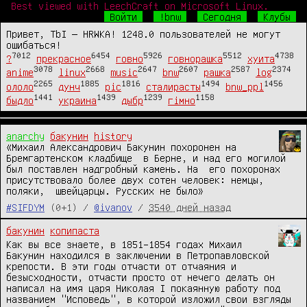
Best viewed with LeechCraft on Microsoft Linux.
Войти
!bnw
Сегодня
Клубы
Привет, TbI — HRWKA! 1248.0 пользователей не могут
ошибаться!
7012
6454
5926
5512
4738
?
прекрасное
говно
говнорашка
хуита
3078
2668
2647
2607
2587
2374
anime
linux
music
bnw
рашка
log
2265
1885
1816
1494
1456
ололо
дунч
pic
сталирасты
bnw_ppl
1441
1439
1239
1158
быдло
украина
дыбр
гімно
anarchy
бакунин
history
«Михаил Александрович Бакунин похоронен на 
Бремгартенском кладбище  в Берне, и над его могилой 
был поставлен надгробный камень. На  его похоронах 
присутствовало более двух сотен человек: немцы, 
поляки,  швейцарцы. Русских не было»
#SIFDYM
(0+1) /
@ivanov
/
3540 дней назад
бакунин
копипаста
Как вы все знаете, в 1851–1854 годах Михаил
Бакунин находился в заключении в Петропавловской
крепости. В эти годы отчасти от отчаяния и
безысходности, отчасти просто от нечего делать он
написал на имя царя Николая I покаянную работу под
названием "Исповедь", в которой изложил свои взгляды