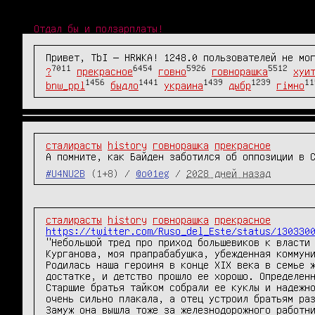
Отдал бы и ползарплаты!
Привет, TbI — HRWKA! 1248.0 пользователей не мо
7011
6454
5926
5512
?
прекрасное
говно
говнорашка
хуи
1456
1441
1439
1239
11
bnw_ppl
быдло
украина
дыбр
гімно
сталирасты
history
говнорашка
прекрасное
А помните, как Байден заботился об оппозиции в 
#U4NU2B
(1+8) /
@o01eg
/
2028 дней назад
сталирасты
history
говнорашка
прекрасное
https://twitter.com/Ruso_del_Este/status/130330
"Небольшой тред про приход большевиков к власти 
Курганова, моя прапрабабушка, убежденная коммуни
Родилась наша героиня в конце XIX века в семье ж
достатке, и детство прошло ее хорошо. Определенн
Старшие братья тайком собрали ее куклы и надежно
очень сильно плакала, а отец устроил братьям раз
Замуж она вышла тоже за железнодорожного работни