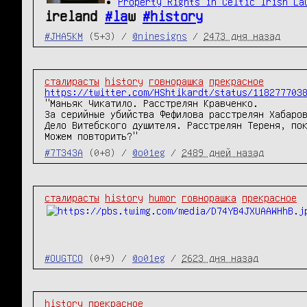
Property Rights in Celtic Irish La
ireland
#la
w
#history
#JHA5KM
(5+3) /
@ninesigns
/
2473 дня назад
сталирасты
history
говнорашка
прекрасное
https://twitter.com/HShtikardt/status/118277703
"Маньяк Чикатило. Расстрелян Кравченко.

За серийные убийства Фефилова расстрелян Хабаров
Дело Витебского душителя. Расстрелян Тереня, пок
Можем повторить?"
#7T343A
(0+8) /
@o01eg
/
2489 дней назад
сталирасты
history
humor
говнорашка
прекрасное
#OUGTCO
(0+9) /
@o01eg
/
2623 дня назад
history
прекрасное