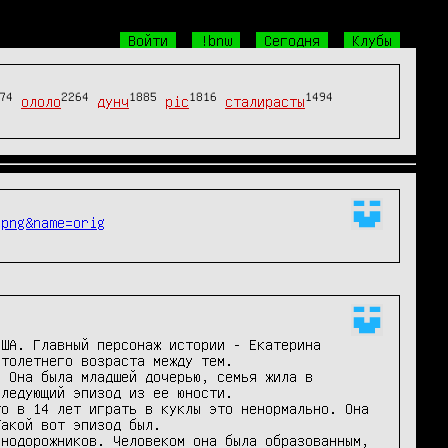
Войти
!bnw
Сегодня
Клубы
74
2264
1885
1816
1494
ололо
дунч
pic
сталирасты
=png&name=orig
ША. Главный персонаж истории - Екатерина 
толетнего возраста между тем.

 Она была младшей дочерью, семья жила в 
ледующий эпизод из ее юности.

о в 14 лет играть в куклы это ненормально. Она 
акой вот эпизод был.

нодорожников. Человеком она была образованным, 