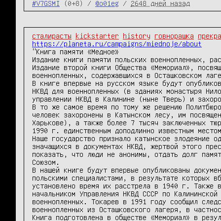
#V7GSMI
(0+8) /
@o01eg
/
2648 дней назад
сталирасты
kickstarter
history
говнорашка
прекр
https://planeta.ru/campaigns/miednoje/about
"Книга памяти «Медное»

Издание книги памяти польских военнопленных, рас
Издание второй книги Общества «Мемориал», посвящ
военнопленных, содержавшихся в Осташковском лаге
В книге впервые на русском языке будут опубликов
НКВД для военнопленных (в зданиях монастыря Нило
управлении НКВД в Калинине (ныне Тверь) и захоро
В то же самое время по тому же решению Политбюро
человек захоронены в Катынском лесу, им посвящен
Харькове), а также более 7 тысяч заключенных тюр
1990 г. единственным доподлинно известным местом
Наше государство признало катынское злодеяние од
значащихся в документах НКВД, жертвой этого прес
показать, что люди не анонимы, отдать долг памят
Союзом.

В нашей книге будут впервые опубликованы докумен
польскими специалистами, в результате которых вб
установлено время их расстрела в 1940 г. Также в
начальником Управления НКВД СССР по Калининской 
военнопленных. Токарев в 1991 году сообщил следс
военнопленных из Осташковского лагеря, в частнос
Книга подготовлена в обществе «Мемориал» в резул