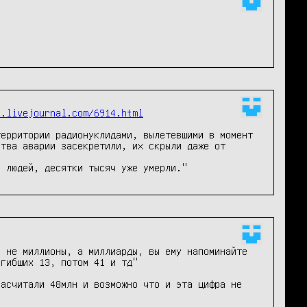
v.livejournal.com/6914.html
ерритории радионуклидами, вылетевшими в момент 
тва аварии засекретили, их скрыли даже от 
ч людей, десятки тысяч уже умерли."
 не миллионы, а миллиарды, вы ему напоминайте 
асчитали 48млн и возможно что и эта цифра не 