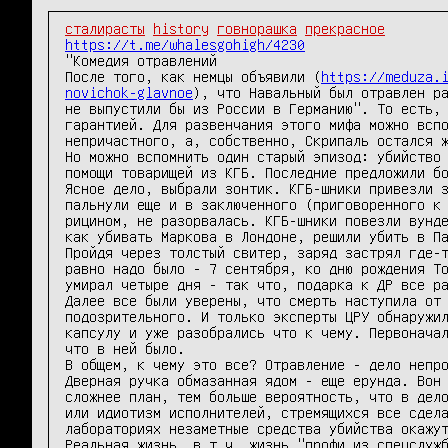
сталирасты
history
говнорашка
прекрасное
https://t.me/whalesgohigh/4230
"Комедия отравлений

После того, как немцы объявили (
https://meduza.
novichok-glavnoe
), что Навальный был отравлен ра
не выпустили бы из России в Германию". То есть, 
гарантией. Для развенчания этого мифа можно вспо
непричастного, а, собственно, Скрипаль остался ж
Но можно вспомнить один старый эпизод: убийство 
помощи товарищей из КГБ. Последние предложили бо
Ясное дело, выбрали зонтик. КГБ-шники привезли з
пальнули еще и в заключенного (приговоренного к 
рицином, не разорвалась. КГБ-шники повезли вунде
как убивать Маркова в Лондоне, решили убить в Па
Пройдя через толстый свитер, заряд застрял где-т
равно надо было - 7 сентября, ко дню рождения То
умирал четыре дня - так что, подарка к ДР все ра
Далее все были уверены, что смерть наступила от 
подозрительного. И только эксперты ЦРУ обнаружил
капсулу и уже разобрались что к чему. Первоначал
что в ней было.

В общем, к чему это все? Отравление - дело непро
Дверная ручка обмазанная ядом - еще ерунда. Вон 
сложнее план, тем больше вероятность, что в дело
или идиотизм исполнителей, стремящихся все сдела
лабораториях незаметные средства убийства окажут
Реальная жизнь, в т.ч. жизнь "профи из спецслуж