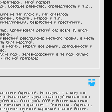
характером. Такой портрет

ды. Всеобщее равенство, справедливость и т.д., 
ципе не так плохо и, как оказалось 
юмпены, бандиты, матросы и т.п.

интеллигенция, безработные и преступники, 
тью. Организовала детский сад возле 13 школы 
веком.

известный революционер местного уровня, в честь 
ть была недолгой.

 в масках, забрали все деньги, драгоценности и 
во.

30-е годы. Железнодорожники в те годы сильно 
 - это мой прапрадед"
авлением Скрипалей. Но подумал — а кому это 
я с Навальным я думаю, надо опубликовать этот 
убийства. Спецслужбы СССР и России как никто 
олитические отравления — Литвиненко, Скрипаль, 
вляющихся визитной карточкой властей России. 