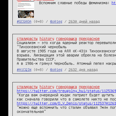
Вспомним славные победы феминизма: 
ht
#GCG0OA
(0+8) /
@o01eg
/
2630 дней назад
сталирасты
history
говнорашка
прекрасное
Социализм — это когда ядерный реактор перевыпол
"Тихоокеанский чернобыль

В августе 1985 года на АЛЛ «К-431» Тихоокеанског
взрыва. Ликвидация этой аварии обрекла на болезн
Правительства СССР.

А в 1986-м грянул Чернобыль. Атомный пепел накр
#A1CQIW
(0+8) /
@o01eg
/
2632 дня назад
сталирасты
history
говнорашка
прекрасное
https://twitter.com/treugolny_hui/status/112536
"Когда вам очередной мудак патриот будет шутить 
https://twitter.com/D_V_Denis/status/1125370126
"можно еще вспомнить что сталин объявил 7млн пог
окончательная"