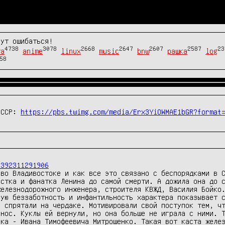
гут ошибаться!
4738
3078
2668
2647
2607
2587
23
та
anime
linux
music
bnw
рашка
log
58
СССР: 
https://pbs.twimg.com/media/Erx3YiOWMAE1bGR?format
0392311291906
во Владивостоке и как все это связано с беспорядками в С
стка и фанатка Ленина до самой смерти. А дожила она до с
елезнодорожного инженера, строителя КВЖД, Василия Бойко.
ую беззаботность и инфантильность характера показывает с
 спрятали на чердаке. Мотивировали свой поступок тем, чт
нос. Куклы ей вернули, но она больше не играла с ними. Т
ка - Ивана Тимофеевича Митрошенко. Такая вот каста желез