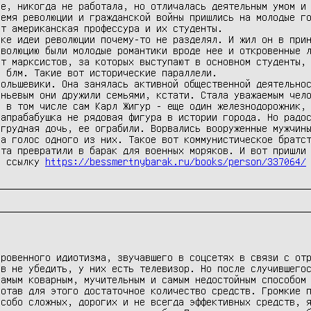
е, никогда не работала, но отличалась деятельным умом и 
емя революции и гражданской войны пришлись на молодые го
т американская профессура и их студенты.

ке идеи революции почему-то не разделял. И жил он в прин
волюцию были молодые романтики вроде нее и откровенные л
т марксистов, за которых выступают в основном студенты, 
 блм. Такие вот исторические параллели.

ольшевики. Она занялась активной общественной деятельнос
ньевым они дружили семьями, кстати. Стала уважаемым чело
 в том числе сам Карл Жигур - еще один железнодорожник, 
апрабабушка не рядовая фигура в истории города. Но радос
грудная дочь, ее ограбили. Ворвались вооруженные мужчины
а голос одного из них. Такое вот коммунистическое братст
та превратили в барак для военных моряков. И вот пришли 
м ссылку 
https://bessmertnybarak.ru/books/person/337064/
ровенного идиотизма, звучавшего в соцсетях в связи с отр
в не убедить, у них есть телевизор. Но после случившегос
амым коварным, мучительным и самым недостойным способом 
отав для этого достаточное количество средств. Громкие п
собо сложных, дорогих и не всегда эффективных средств, я