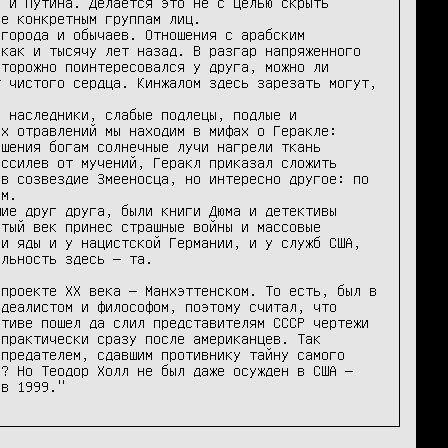
 и Путина. Делается это не с целью скрыть 
е конкретным группам лиц.

города и обычаев. Отношения с арабским 
как и тысячу лет назад. В разгар напряженного 
торожно поинтересовался у друга, можно ли 
 чистого сердца. Кинжалом здесь зарезать могут, 
 наследники, слабые подлецы, подлые и 
х отравлений мы находим в мифах о Геракле: 
шения богам солнечные лучи нагрели ткань 
ссилев от мучений, Геракл приказал сложить 
в созвездие Змееносца, но интересно другое: по 
м.

ие друг друга, были книги Дюма и детективы 
тый век принес страшные войны и массовые 
и яды и у нацистской Германии, и у служб США, 
льность здесь — та.

проекте XX века — Манхэттенском. То есть, был в 
деалистом и философом, поэтому считал, что 
тиве пошел да слил представителям СССР чертежи 
практически сразу после американцев. Так 
предателем, сдавшим противнику тайну самого 
? Но Теодор Холл не был даже осужден в США — 
 в 1999."