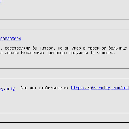
w
8098305024
, расстреляли бы Титова, но он умер в тюремной больнице 
а ловили Михасевича приговоры получили 14 человек.

Сто лет стабильности: 
https://pbs.twimg.com/med