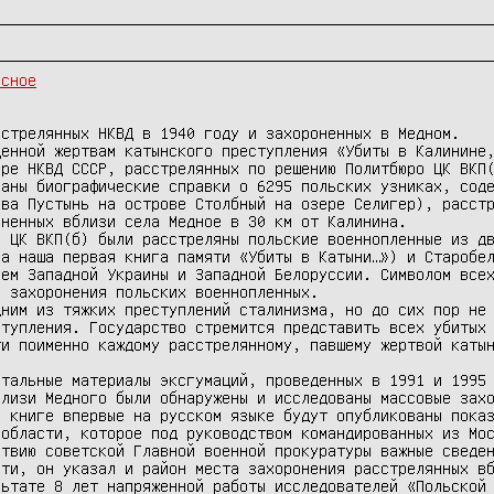
асное
стрелянных НКВД в 1940 году и захороненных в Медном. 

енной жертвам катынского преступления «Убиты в Калинине,
ре НКВД СССР, расстрелянных по решению Политбюро ЦК ВКП(
аны биографические справки о 6295 польских узниках, соде
ва Пустынь на острове Столбный на озере Селигер), расстр
ненных вблизи села Медное в 30 км от Калинина.

 ЦК ВКП(б) были расстреляны польские военнопленные из дв
а наша первая книга памяти «Убиты в Катыни…») и Старобел
ем Западной Украины и Западной Белоруссии. Символом всех
 захоронения польских военнопленных.

ним из тяжких преступлений сталинизма, но до сих пор не 
тупления. Государство стремится представить всех убитых 
и поименно каждому расстрелянному, павшему жертвой катын
тальные материалы эксгумаций, проведенных в 1991 и 1995 
лизи Медного были обнаружены и исследованы массовые захо
 книге впервые на русском языке будут опубликованы показ
области, которое под руководством командированных из Мос
твию советской Главной военной прокуратуры важные сведен
ти, он указал и район места захоронения расстрелянных вб
ьтате 8 лет напряженной работы исследователей «Польской 