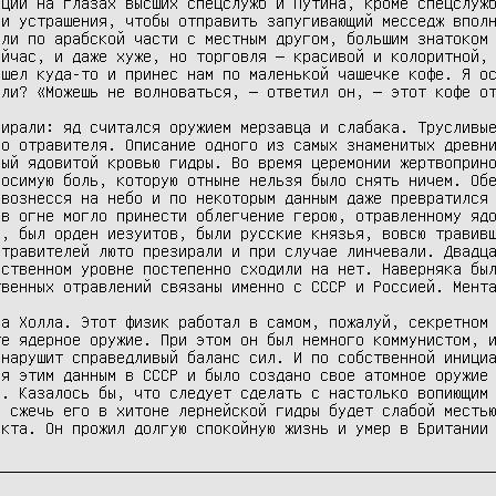
ции на глазах высших спецслужб и Путина, кроме спецслужб
и устрашения, чтобы отправить запугивающий месседж вполн
ли по арабской части с местным другом, большим знатоком 
йчас, и даже хуже, но торговля — красивой и колоритной, 
шел куда-то и принес нам по маленькой чашечке кофе. Я ос
ли? «Можешь не волноваться, — ответил он, — этот кофе от
ирали: яд считался оружием мерзавца и слабака. Трусливые
о отравителя. Описание одного из самых знаменитых древни
ый ядовитой кровью гидры. Во время церемонии жертвоприно
осимую боль, которую отныне нельзя было снять ничем. Обе
вознесся на небо и по некоторым данным даже превратился 
в огне могло принести облегчение герою, отравленному ядо
, был орден иезуитов, были русские князья, вовсю травивш
травителей люто презирали и при случае линчевали. Двадца
ственном уровне постепенно сходили на нет. Наверняка был
венных отравлений связаны именно с СССР и Россией. Мента
а Холла. Этот физик работал в самом, пожалуй, секретном 
е ядерное оружие. При этом он был немного коммунистом, и
нарушит справедливый баланс сил. И по собственной инициа
я этим данным в СССР и было создано свое атомное оружие 
. Казалось бы, что следует сделать с настолько вопиющим 
 сжечь его в хитоне лернейской гидры будет слабой местью
екта. Он прожил долгую спокойную жизнь и умер в Британии