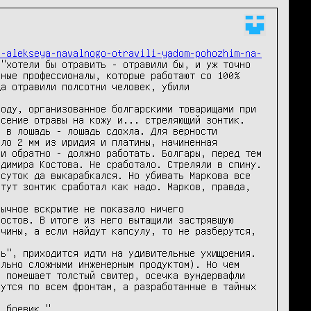
o-alekseya-navalnogo-otravili-yadom-pohozhim-na-
"хотели бы отравить - отравили бы, и уж точно 
ные профессионалы, которые работают со 100% 
а отравили полсотни человек, убили 
оду, организованное болгарскими товарищами при 
сение отравы на кожу и... стреляющий зонтик. 
 в лошадь - лошадь сдохла. Для верности 
ло 2 мм из иридия и платины, начиненная 
и обратно - должно работать. Болгары, перед тем 
димира Костова. Не сработало. Стреляли в спину. 
суток да выкарабкался. Но убивать Маркова все 
тут зонтик сработал как надо. Марков, правда, 
ычное вскрытие не показало ничего 
остов. В итоге из него вытащили застрявшую 
чины, а если найдут капсулу, то не разберутся, 
ь", приходится идти на удивительные ухищрения. 
льно сложными инженерным продуктом). Но чем 
 помешает толстый свитер, осечка вундервафли 
утся по всем фронтам, а разработанные в тайных 
й боевик."