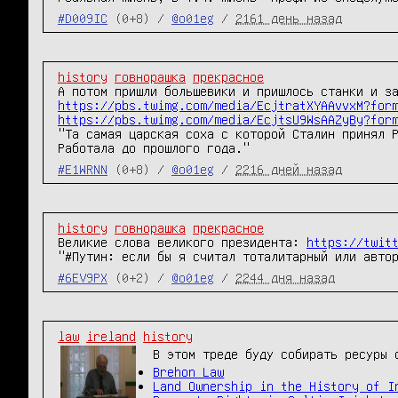
#D009IC
(0+8) /
@o01eg
/
2161 день назад
history
говнорашка
прекрасное
А потом пришли большевики и пришлось станки и з
https://pbs.twimg.com/media/EcjtratXYAAvvxM?for
https://pbs.twimg.com/media/EcjtsU9WsAAZyBy?for
"Та самая царская соха с которой Сталин принял Р
Работала до прошлого года."
#E1WRNN
(0+8) /
@o01eg
/
2216 дней назад
history
говнорашка
прекрасное
Великие слова великого президента: 
https://twit
"#Путин: если бы я считал тоталитарный или авто
#6EV9PX
(0+2) /
@o01eg
/
2244 дня назад
law
ireland
history
В этом треде буду собирать ресуры 
Brehon Law
Land Ownership in the History of I