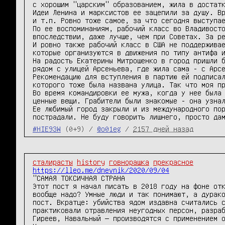
с хорошим "царским" образованием, жила в достатк
Идеи Ленина и марксистов ее зацепили за душу. Вр
и т.п. Ровно тоже самое, за что сегодня выступае
По ее воспоминаниям, рабочий класс во Владивосто
впоследствии, даже лучше, чем при Советах. За ре
И ровно также рабочий класс в США не поддерживае
которые организуются в движения по типу антифа и
На радость Екатерины Митрошенко в город пришли б
рядом с улицей Арсеньева, где жила сама - с Арсе
Рекомендацию для вступления в партию ей подписал
которого тоже была названа улица. Так что моя пр
Во время командировки ее мужа, когда у нее была 
ценные вещи. Грабители были знакомые - она узнал
Ее любимый город закрыли и из международного пор
пострадали. Не буду говорить лишнего, просто да
#HIE93W
(0+9) /
@o01eg
/
2157 дней назад
сталирасты
history
говнорашка
прекрасное
https://lleo.me/dnevnik/2020/09/04
"САМАЯ ТОКСИЧНАЯ СТРАНА

Этот пост я начал писать в 2018 году на фоне отк
вообще надо? Умные люди и так понимают, а дурако
пост. Вкратце: убийства ядом издавна считались с
практиковали отравления неугодных персон, разраб
Гиреев, Навальный — производятся с применением о