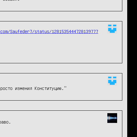
.com/Saufeder7/status/1281535444728139777
просто изменил Конституцию."
раво.