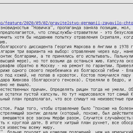
io/feature/2020/09/02/pravitelstvo-germanii-zayavilo-cht
зновидностью "Новичка", пропаганда заняла позицию, мол, 
предполагается, что спецслужбы-отравители - это безуслов
мнить хотя бы недавнюю попытку отравления Скрипаля, когд
ив.

болгарского диссидента Георгия Маркова в Англии в 1978 г
лгарам три варианта на выбор: отравление через еду, нане
онтик болгарами, а те принялись его испытывать. Пальнули
высшей мере), но тот возьми да останься жив. Капсула око
рвафлю обратно в Москву - на ремонт по гарантии. Привезл
риже одного своего перебежчика из болгарской гебни - Вла
о под кожей, не попав в кровоток. Костов помучился пару 
дара Живкова (болгарского генсека). Стреляли в бедро, и 
вно не вышло.

естественных причин. Определять рицин тогда не умели. Об
и остатки пустой капсулы. Но тут нарисовался тот самый К
ьный план предполагал, что все спишут на неизвестные при
стое. Ради того, чтобы отравление было "похоже на болезн
стреляющий зонтик делали (который, похоже, был действите
 вмешаются все законы Мерфи разом. Случится случайность:
ть к круглой дате. В итоге хитрый план рухнет, все обоср
ся известны всему миру.

б", больше походит на комедию положений, чем на шпионски