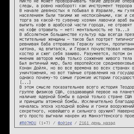
Никто не может проворачивать такие дерзкие опера
следы, а ровно наоборот: как инструмент террора 
В начале девяностых я побывал в Израиле, мы гуля
населением были такими же неспокойными, как и се
торга за какой-то сувенир хозяин лавочки араб вы
выпить кофе в арабской части города, не отравят 
но кофе отравить — нет: ментальность не та...»

В абсолютном большинстве культур яды всегда през
мстительные женщины — таков был портрет типичног
ревнивая баба отправила Гераклу хитон, пропитанн
хитона, яд впитался, и Геракл почувствовал невын
костер и сжег себя заживо. Разумеется, потом он 
мнению авторов мифа только сожжение живого тела 
Был античный мир, было европейское средневековье
Конан Дойля, но во все времена во всех странах о
уничтожения, но вот тайные отравления на государ
однако почему-то самые громкие истории государст
[...]

В этом смысле показательнее всего история Теодор
группе физиков США, создававшей первое на планет
наличие ядерной бомбы в одной только стране США 
и принципы атомной бомбы. Исключительно благодар
началась эпоха холодной войны и гонки вооружений
секретного, новейшего и сильного оружия? Наверно
его просто выгнали нахрен из Манхэттенского про
#R07MDU
(1+7) /
@o01eg
/
2161 день назад