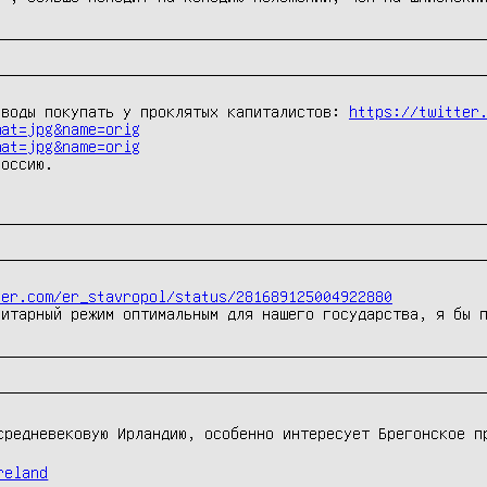
аводы покупать у проклятых капиталистов: 
https://twitter
mat=jpg&name=orig
mat=jpg&name=orig
оссию.

ter.com/er_stavropol/status/281689125004922880
ритарный режим оптимальным для нашего государства, я бы 
средневековую Ирландию, особенно интересует Брегонское п
reland