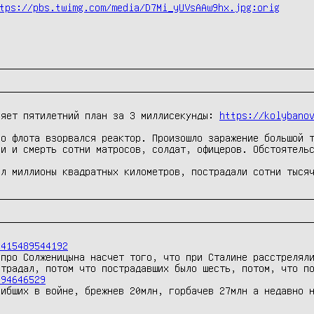
tps://pbs.twimg.com/media/D7Mi_yUVsAAw9hx.jpg:orig
няет пятилетний план за 3 миллисекунды: 
https://kolybano
о флота взорвался реактор. Произошло заражение большой т
и и смерть сотни матросов, солдат, офицеров. Обстоятельс
ыл миллионы квадратных километров, пострадали сотни тыся
9415489544192
про Солженицына насчет того, что при Сталине расстреляли
394646529
ибших в войне, брежнев 20млн, горбачев 27млн а недавно н