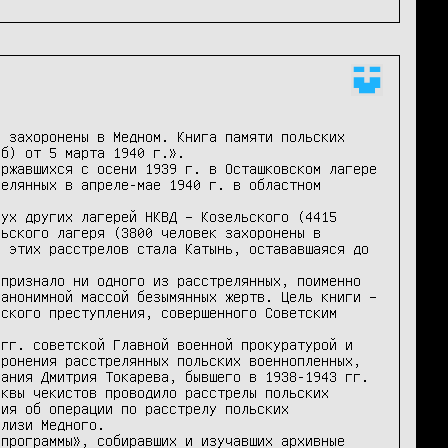
 захоронены в Медном. Книга памяти польских 
б) от 5 марта 1940 г.».

ржавшихся с осени 1939 г. в Осташковском лагере 
елянных в апреле-мае 1940 г. в областном 
ух других лагерей НКВД – Козельского (4415 
ьского лагеря (3800 человек захоронены в 
 этих расстрелов стала Катынь, остававшаяся до 
признало ни одного из расстрелянных, поименно 
анонимной массой безымянных жертв. Цель книги – 
ского преступления, совершенного Советским 
гг. советской Главной военной прокуратурой и 
ронения расстрелянных польских военнопленных, 
ания Дмитрия Токарева, бывшего в 1938-1943 гг. 
квы чекистов проводило расстрелы польских 
ия об операции по расстрелу польских 
лизи Медного.

программы», собиравших и изучавших архивные 