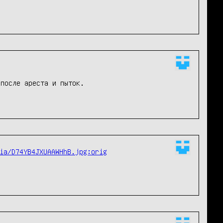
после ареста и пыток.

ia/D74YB4JXUAAWHhB.jpg:orig