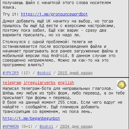
получаешь файл с начиткой этого слова носителем
языка.
Try it:
https://t.me/pronouncewordbot
Думал добавить ещё UK начитку на выбор, но тогда
пришлось бы ещё БД вести с юзерскими настройками,
поэтому пока забил. Ещё как варик - сразу два
варианта присылать, но хз надо ли.
Столкнулся с одной проблемой: телега не
останавливается после воспроизведения файла и
начинает проигрывать все ранее загруженные файлы в
мобильной версии под Android. В данном случае это
совершенно неприемлемо. Можно ли как-то на это
программно влиять?
#YPKIR9
(12) /
@soko1
/
2815 дней назад
telegram
irregularverbs
english
Написал телеграм-бота для неправильных глаголов.
Шлёшь ему любую из трёх форм, либо перевод, а он тебе
присылает три формы + перевод.
В базе на данный момент 255 слов. Если чего вдруг не
найдёте - сообщайте. Ещё планирую добавить
транскрипцию со временем, но пока лень.
http://t.me/beganbegunbot
#APMMON
(8+1) /
@soko1
/
2834 дня назад