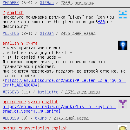
#HGAEFY
(6+4) /
@l29ah
/
2269 дней назад
?
english
Насколько понимаема реплика "Like?" как "Can you 
provide an example of the phenomenon you&
#39
;re 
describing?"
#6JKRC6
(2+1) /
@l29ah
/
2436 дней назад
english
?
хуита
У меня приступ идиотизма:

> A Letter is a joy of Earth —

> It is denied the Gods — 

Я понимаю общий смысл, но не понимаю как это 
грамматически работает.

Мне хочется переломать предлоги во второй строчке, но 
там нет ошибки 
(
https://en.wikisource.org/wiki/A_Letter_is_a_joy_of_
Earth_%E2%80%94
).
#3768YS
(11) /
@stiletto
/
2579 дней назад
прекрасное
хуита
english
https://en.m.wikipedia.org/wiki/List_of_English_t
erms_of_venery,_by_animal
#LLB520
(0) /
@kuro
/
2746 дней назад
python
transcription
english