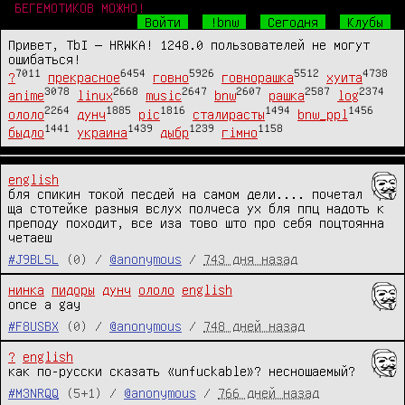
БЕГЕМОТИКОВ МОЖНО!
Войти
!bnw
Сегодня
Клубы
Привет, TbI — HRWKA! 1248.0 пользователей не могут
ошибаться!
7011
6454
5926
5512
4738
?
прекрасное
говно
говнорашка
хуита
3078
2668
2647
2607
2587
2374
anime
linux
music
bnw
рашка
log
2264
1885
1816
1494
1456
ололо
дунч
pic
сталирасты
bnw_ppl
1441
1439
1239
1158
быдло
украина
дыбр
гімно
english
бля спикин токой песдей на самом дели.... почетал 
ща стотейке разныя вслух полчеса ух бля ппц надоть к 
преподу походит, все иза тово што про себя поцтоянна 
четаеш
#J9BL5L
(0) /
@anonymous
/
743 дня назад
нинка
пидоры
дунч
ололо
english
once a gay
#F8USBX
(0) /
@anonymous
/
748 дней назад
?
english
как по-русски сказать «unfuckable»? несношаемый?
#M3NRQQ
(5+1) /
@anonymous
/
766 дней назад