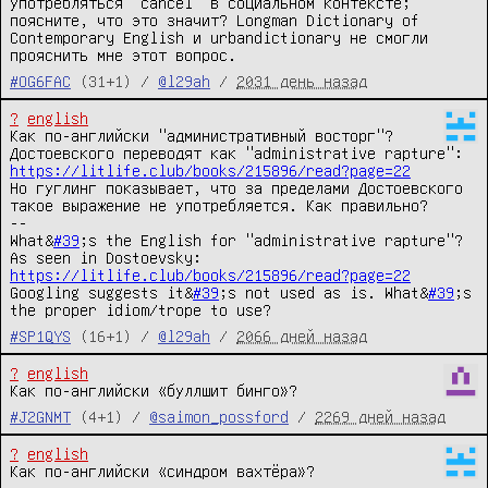
употребляться "cancel" в социальном контексте; 
поясните, что это значит? Longman Dictionary of 
Contemporary English и urbandictionary не смогли 
прояснить мне этот вопрос.
#OG6FAC
(31+1) /
@l29ah
/
2031 день назад
?
english
Как по-английски "административный восторг"?

Достоевского переводят как "administrative rapture": 
https://litlife.club/books/215896/read?page=22
Но гуглинг показывает, что за пределами Достоевского 
такое выражение не употребляется. Как правильно?

--

What&
#39
;s the English for "administrative rapture"?

As seen in Dostoevsky: 
https://litlife.club/books/215896/read?page=22
Googling suggests it&
#39
;s not used as is. What&
#39
;s 
the proper idiom/trope to use?
#SP1QYS
(16+1) /
@l29ah
/
2066 дней назад
?
english
Как по-английски «буллшит бинго»?
#J2GNMT
(4+1) /
@saimon_possford
/
2269 дней назад
?
english
Как по-английски «синдром вахтёра»?