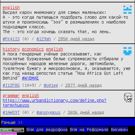
english
Высрал кароч мнемонику для самых маленьких:

A - это когда пытаешься подобрать слово для какой-то 
штуки и произносишь "эээ" в размышлениях о наиболее 
подходящем классе.

The - это когда хочешь сказать that, но лень.
#FK41I3
(0) /
@l29ah
/
2850 дней назад
history
economics
english
А пока гендерные учёные рассказывают, как 
проклятые буржуазные белые супремасисты отбирали у 
покорённых народов железные дороги, автомобили, 
туалетную бумагу и микроволновки, я, оказывается, уже 
как год назад репостил статью "How Africa Got Left 
Behind" 
#WYBMAE
#I12F8G
(10+9) /
@o01eg
/
2877 дней назад
grammar
english
https://www.urbandictionary.com/define.php?
term=huevos
#1AW59T
(0) /
@anonymous
/
3036 дней назад
Раньше >>
BnW для ведрофона
BnW на Реформале
Викивач
Котятки