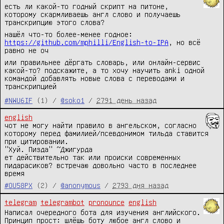
есть ли какой-то годный скрипт на питоне,
которому скармливаешь англ слово и получаешь
транскрипцию этого слова?
нашёл что-то более-менее годное:
https://github.com/mphilli/English-to-IPA
, но всё
равно не оч
или правильнее дёргать словарь, или онлайн-сервис
какой-то? подскажите, а то хочу научить anki одной
командой добавлять новые слова с переводами и
транскрипцией
#NWU6IF
(1) /
@soko1
/
2791 день назад
english
чот не могу найти правило в ангельском, согласно 
которому перед фамилией/псевдонимом тильда ставится 
при цитировании.

"Хуй. Пизда" ~Джигурда

ет действительно так или происки современных 
пидарасиков? встречаю довольно часто в последнее 
время
#OU58PX
(2) /
@anonymous
/
2793 дня назад
telegram
telegrambot
pronounce
english
Написал очередного бота для изучения английского.
Принцип прост: шлёшь боту любое англ слово и