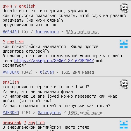
дунч
?
english
double down ет типа двочюю, удваиваю

как по-русски правильно сказать, чтоб слух не резало?

раздувать (из мухи слона)?

преувеличиваю чот не ок
#0PNJ3U
(0) /
@anonymous
/
939 дней назад
?
english
Как по-английски называется "Хакер против 
директора столовой"?

В смысле, есть ли в англоязычной мемосфере что-либо 
типа 
https://xakep.ru/2006/12/16/35784/
 шоб 
сослаться?
#VFJ8KX
(3+2) /
@l29ah
/
1632 дня назад
english
как правильно перевести we are lived?

// нет, ето не вырванная фраза

// например we are loved можно перевести как «нас 
любят» (мы полюблены)

// нас проживают штоле? а по-русски как тогда?
#JW3DNO
(15) /
@anonymous
/
1857 дней назад
newspeak
?
english
В американском английском часто стало 