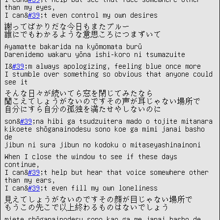
than my eyes,
I can&
#39
;t even control my own desires
謝ってばかりだな今日もまたブルー
誰にでもわかるような意思ころにつまずいて
Ayamatte bakarida na kyōmomata burū
Darenidemo wakaru yōna ishi-koro ni tsumazuite
I&
#39
;m always apologizing, feeling blue once more
I stumble over something so obvious that anyone could
see it
そんな日々が続いてら窓を閉じてみたなら
聞こえてしょうがないのですその声が耳じゃない場所で
自分にすら自分の孤独を満たせやしないのに
son&
#39
;na hibi ga tsudzuitera mado o tojite mitanara
kikoete shōganainodesu sono koe ga mimi janai basho
de
jibun ni sura jibun no kodoku o mitaseyashinainoni
When I close the window to see if these days
continue,
I can&
#39
;t help but hear that voice somewhere other
than my ears,
I can&
#39
;t even fill my own loneliness
見えてしょうがないのですその顔が目じゃない場所で
もうこの先こで以上終わるものはないでしょう
miete shōganainodesu sono kao ga me janai basho de