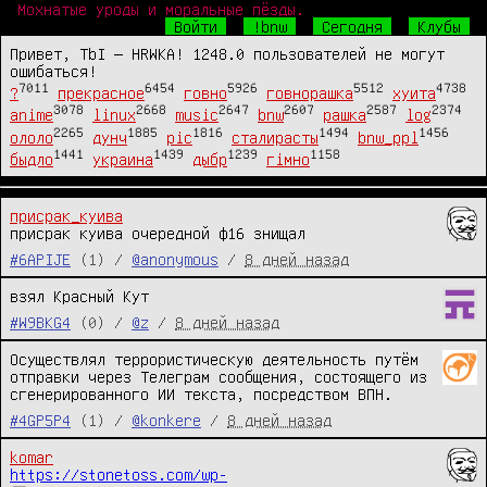
Мохнатые уроды и моральные пёзды.
Войти
!bnw
Сегодня
Клубы
Привет, TbI — HRWKA! 1248.0 пользователей не могут
ошибаться!
7011
6454
5926
5512
4738
?
прекрасное
говно
говнорашка
хуита
3078
2668
2647
2607
2587
2374
anime
linux
music
bnw
рашка
log
2265
1885
1816
1494
1456
ололо
дунч
pic
сталирасты
bnw_ppl
1441
1439
1239
1158
быдло
украина
дыбр
гімно
присрак_куива
присрак куива очередной ф16 знищал
#6APIJE
(1) /
@anonymous
/
8 дней назад
взял Красный Кут
#W9BKG4
(0) /
@z
/
8 дней назад
Осуществлял террористическую деятельность путём 
отправки через Телеграм сообщения, состоящего из 
сгенерированного ИИ текста, посредством ВПН.
#4GP5P4
(1) /
@konkere
/
8 дней назад
komar
https://stonetoss.com/wp-