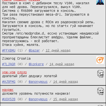
Поставил в комп с дебианом теслу V100, накатил 
для неё дрова. Перезагрузился, вынул V100.

Система с RX6800 загружается в консоль.

Три раза переустановил mesa-dri. Загружается в 
консоль.

Накатил свежие дрова с ROCm из радеоновской репы. 
Загружается в консоль, но по startx гуй начинает 
грузиться.

Смотрю /etc/modprobe.d, ессно установщик нвидивской 
проприетарщины блеклистит amdgpu. Удаляю файлик, 
перезагружаюсь - всё работает.

Отака хуйня, малята.
#FFXBMU
(1) /
@bazar
/
12 дней назад
Zimorog Croatia
#TLJAGR
(0) /
@konkere
/
14 дней назад
хрю-хрю
ололо
драпатый убил дедушку лопатой
#0J8PMG
(0) /
@anonymous
/
14 дней назад
нахрюк
доложите уровень потужности нахрюка!
#UOX52B
(0) /
@anonymous
/
15 дней назад