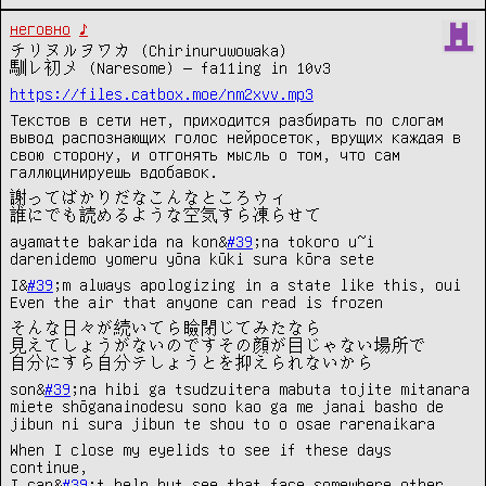
неговно
♪
チリヌルヲワカ (Chirinuruwowaka)
馴レ初メ (Naresome) — fa11ing in 10v3
https://files.catbox.moe/nm2xvv.mp3
Текстов в сети нет, приходится разбирать по слогам
вывод распознающих голос нейросеток, врущих каждая в
свою сторону, и отгонять мысль о том, что сам
галлюцинируешь вдобавок.
謝ってばかりだなこんなところウィ
誰にでも読めるような空気すら凍らせて
ayamatte bakarida na kon&
#39
;na tokoro u~i
darenidemo yomeru yōna kūki sura kōra sete
I&
#39
;m always apologizing in a state like this, oui
Even the air that anyone can read is frozen
そんな日々が続いてら瞼閉じてみたなら
見えてしょうがないのですその顔が目じゃない場所で
自分にすら自分テしょうとを抑えられないから
son&
#39
;na hibi ga tsudzuitera mabuta tojite mitanara
miete shōganainodesu sono kao ga me janai basho de
jibun ni sura jibun te shou to o osae rarenaikara
When I close my eyelids to see if these days
continue,
I can&
#39
;t help but see that face somewhere other