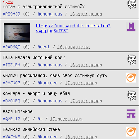
дунч
шотам с электромагнитной истиной?
#RO9M39
(0) /
@anonymous
/
16 дней назад
https://www.youtube.com/watch?
v=pqipq8wTS3I
#2XD6QI
(0) /
@ceyt
/
16 дней назад
Овца издала истошный крик
#IOZ1RH
(0) /
@anonymous
/
16 дней назад
Кирпич рассыпался, явив свою истинную суть
#2HJNC7
(0) /
@konkere
/
17 дней назад
конкере - аморф и овцу ебал
#D0OAPQ
(0) /
@anonymous
/
17 дней назад
взял Вольное
#Q0RL12
(0) /
@z
/
17 дней назад
Великая Индийская Стена
#YXJYKF
(0) /
@konkere
/
18 дней назад