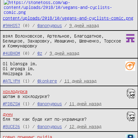
content/uploads/2018/10/vegans-and-cyclists-comic.png
#9AHS57
(0) /
@anonymous
/
9 дней назад
взял Волоховское, Артельное, Благодатное, 
Белицкое, Захаровку, Ивашкино, Шевченко, Торское 
и Коммунаровку
#4UBHOM
(0) /
@z
/
9 дней назад
Ol blansga im.

Ol arpaga im.

Amizpaga im.
#ATLYPH
(1) /
@konkere
/
11 дней назад
хохлодурка
шотам в хохлодурке?
#FDBZSW
(1) /
@anonymous
/
11 дней назад
дунч
бля так как буде кит по-украинцке?
#8UCE26
(1) /
@anonymous
/
12 дней назад
говно
прыщинг
nvidia