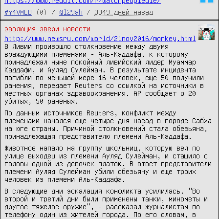
https://www.reddit.com/r/watchpeopledie/
#Y4VMEB
(0) /
@l29ah
/
3349 дней назад
эволюция
звери
новости
http://www.newsru.com/world/21nov2016/monkey.html
В Ливии произошло столкновение между двумя
враждующими племенами - Аль-Каддафа, к которому
принадлежал ныне покойный ливийский лидер Муаммар
Каддафи, и Ауляд Сулейман. В результате инцидента
погибли по меньшей мере 16 человек, еще 50 получили
ранения, передает Reuters со ссылкой на источники в
местных органах здравоохранения. AP сообщает о 20
убитых, 50 раненых.
По данным источников Reuters, конфликт между
племенами начался еще четыре дня назад в городе Сабха
на юге страны. Причиной столкновений стала обезьяна,
принадлежащая представителю племени Аль-Каддафа.
Животное напало на группу школьниц, которую вел по
улице выходец из племени Ауляд Сулейман, и стащило с
головы одной из девочек платок. В ответ представители
племени Ауляд Сулейман убили обезьяну и еще троих
человек из племени Аль-Каддафа.
В следующие дни эскалация конфликта усилилась. "Во
второй и третий дни были применены танки, минометы и
другое тяжелое оружие", - рассказал журналистам по
телефону один из жителей города. По его словам, в