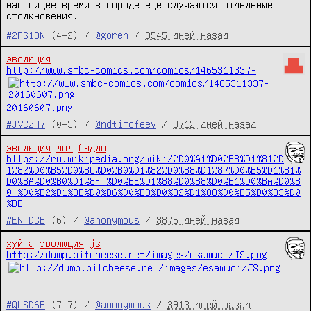
настоящее время в городе еще случаются отдельные
столкновения.
#2PS18N
(4+2) /
@goren
/
3545 дней назад
эволюция
http://www.smbc-comics.com/comics/1465311337-
20160607.png
#JVCZH7
(0+3) /
@ndtimofeev
/
3712 дней назад
эволюция
лол
быдло
https://ru.wikipedia.org/wiki/%D0%A1%D0%B8%D1%81%D
1%82%D0%B5%D0%BC%D0%B0%D1%82%D0%B8%D1%87%D0%B5%D1%81%
D0%BA%D0%B0%D1%8F_%D0%BE%D1%88%D0%B8%D0%B1%D0%BA%D0%B
0_%D0%B2%D1%8B%D0%B6%D0%B8%D0%B2%D1%88%D0%B5%D0%B3%D0
%BE
#ENTDCE
(6) /
@anonymous
/
3875 дней назад
хуйта
эволюция
js
http://dump.bitcheese.net/images/esawuci/JS.png
#QUSD6B
(7+7) /
@anonymous
/
3913 дней назад