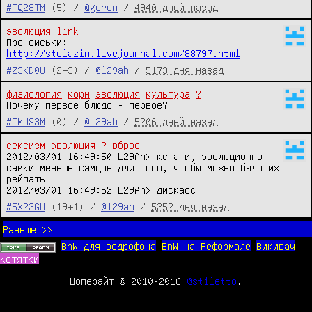
#TQ28TM
(5) /
@goren
/
4940 дней назад
эволюция
link
Про сиськи: 
http://stelazin.livejournal.com/88797.html
#Z3KD0U
(2+3) /
@l29ah
/
5173 дня назад
физиология
корм
эволюция
культура
?
Почему первое блюдо - первое?
#IMUS3M
(0) /
@l29ah
/
5206 дней назад
сексизм
эволюция
?
вброс
2012/03/01 16:49:50 L29Ah> кстати, эволюционно 
самки меньше самцов для того, чтобы можно было их 
рейпать

2012/03/01 16:49:52 L29Ah> дискасс
#5X22GU
(19+1) /
@l29ah
/
5252 дня назад
Раньше >>
BnW для ведрофона
BnW на Реформале
Викивач
Котятки
Цоперайт © 2010-2016
@stiletto
.