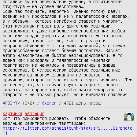
остались бы на первобытном уровне, а политическая
структура — на уровне деспотизма…
Если так подумать, вероятно, именно потому разум
возник не у крокодилов и не у галапагосских черепах,
а у обезьян, которые неизбежно стареют и умирают.
Этот механизм играет роль двигателя эволюции,
заставляющего даже наиболее приспособленных особей
рано или поздно умирать и освобождать место новым
поколениям, точно так же, как это делают и
неприспособленные — с той лишь разницей, что самые
приспособленные оставят больше потомства. Засчёт
этого млекопитающие быстро эволюционировали, в то
время как крокодилы и галапагосские черепахи
практически не менялись и превратились в живые
ископаемые. В человеческом обществе эволюционные
механизмы во многом сломаны и не работают по
причинам, которые не хватит места здесь изложить. Тем
не менее, то, что сейчас наука находится, можно
сказать, на пороге того, чтобы найти лекарство от
старости — не только радует, но и вызывает опасения…
#PBZYTV
(3+2) /
@goren
/
4721 день назад
картинка
эволюция
Вот что приходится рисовать, чтобы объяснять 
эволюцию религиознутым твиттардам: 
https://twitter.com/atheistpunk/status/2.....81/photo
/1