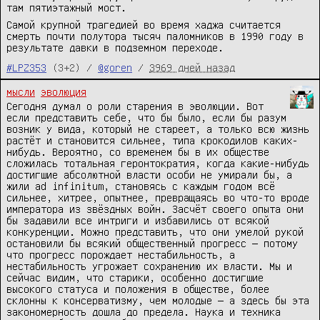
там пятиэтажный мост.
Самой крупной трагедией во время хаджа считается
смерть почти полутора тысяч паломников в 1990 году в
результате давки в подземном переходе.
#LPZ353
(3+2) /
@goren
/
3969 дней назад
мысли
эволюция
Сегодня думал о роли старения в эволюции. Вот
если представить себе, что бы было, если бы разум
возник у вида, который не стареет, а только всю жизнь
растёт и становится сильнее, типа крокодилов каких-
нибудь. Вероятно, со временем бы в их обществе
сложилась тотальная геронтократия, когда какие-нибудь
достигшие абсолютной власти особи не умирали бы, а
жили ad infinitum, становясь с каждым годом всё
сильнее, хитрее, опытнее, превращаясь во что-то вроде
императора из звёздных войн. Засчёт своего опыта они
бы задавили все интриги и избавились от всякой
конкуренции. Можно представить, что они умелой рукой
остановили бы всякий общественный прогресс — потому
что прогресс порождает нестабильность, а
нестабильность угрожает сохранению их власти. Мы и
сейчас видим, что старики, особенно достигшие
высокого статуса и положения в обществе, более
склонны к консерватизму, чем молодые — а здесь бы эта
закономерность дошла до предела. Наука и техника