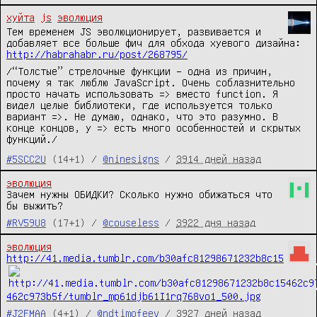
хуйта
js
эволюция
Тем временем JS эволюционирует, развивается и
добавляет все больше фич для обхода хуевого дизайна:
http://habrahabr.ru/post/268795/
/“Толстые” стрелочные функции – одна из причин,
почему я так люблю JavaScript. Очень соблазнительно
просто начать использовать => вместо function. Я
видел целые библиотеки, где используется только
вариант =>. Не думаю, однако, что это разумно. В
конце концов, у => есть много особенностей и скрытых
функций./
#5SCC2U
(14+1) /
@ninesigns
/
3914 дней назад
эволюция
Зачем нужны ОБИДКИ? Сколько нужно обижаться что 
бы выжить?
#RV59U8
(17+1) /
@couseless
/
3922 дня назад
эволюция
http://41.media.tumblr.com/b30afc81298671232b8c15
462c973b5f/tumblr_mp61djb61I1rq768vo1_500.jpg
#J2FMAA
(4+1) /
@ndtimofeev
/
3927 дней назад