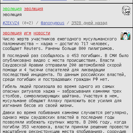
эволюция
эволюция
эволюция
#ZEKVZ4
(0+2) /
@anonymous
/
3928 дней назад
эволюция
игм
новости
Число жертв участников ежегодного мусульманского
паломничества — хаджа — достигло 717 человек,
сообщает Reuters. Ранены больше 800 пилигримов.
В последний раз сообщалось о 453 погибших. В СМИ было
опубликовано видео с места происшествия. Власти
Саудовской Аравии отправили 200 автомобилей скорой
помощи и 4 тысячи спасателей для ликвидации
последствий инцидента. По данным российских властей,
среди погибших и пострадавших граждан РФ нет.
Гибель людей произошла во время одного из самых
опасных ритуалов хаджа — забрасывания камнями трех
столбов, символизирующих шайтана. Участвуя в нем,
мусульмане обещают Аллаху приложить все усилия для
изгнания бесов из своей жизни.
Давки во время побивания камнями случаются регулярно,
однако меры саудовских властей в последние годы
позволяли избежать крупных жертв. В 2006 году, когда
погибли 353 человека, власти приняли решение провести
масштабную реконструкцию места «побивания», соорудив