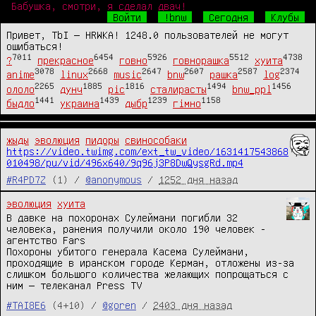
Бабушка, смотри, я сделал двач!
Войти
!bnw
Сегодня
Клубы
Привет, TbI — HRWKA! 1248.0 пользователей не могут
ошибаться!
7011
6454
5926
5512
4738
?
прекрасное
говно
говнорашка
хуита
3078
2668
2647
2607
2587
2374
anime
linux
music
bnw
рашка
log
2265
1885
1816
1494
1456
ололо
дунч
pic
сталирасты
bnw_ppl
1441
1439
1239
1158
быдло
украина
дыбр
гімно
жыды
эволюция
пидоры
свинособаки
https://video.twimg.com/ext_tw_video/1631417543868
010498/pu/vid/496x640/9q96j3P8DwQysgRd.mp4
#R4PD7Z
(1) /
@anonymous
/
1252 дня назад
эволюция
хуита
В давке на похоронах Сулеймани погибли 32
человека, ранения получили около 190 человек -
агентство Fars
Похороны убитого генерала Касема Сулеймани,
проходящие в иранском городе Керман, отложены из-за
слишком большого количества желающих попрощаться с
ним — телеканал Press TV
#TAI8E6
(4+10) /
@goren
/
2403 дня назад