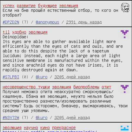
успех
развитие
будующее
эволюция
Если на бнв прошёл естественный отбор, то кого он 
отобрал?
#DPZD2N
(7) /
@anonymous
/
2991 день назад
til
удобно
эволюция
Deinopidae:

Its eyes are able to gather available light more 
efficiently than the eyes of cats and owls, and are 
able to do this despite the lack of a tapetum 
lucidum; instead, each night a large area of light 
sensitive membrane is manufactured within the eyes, 
and since arachnid eyes do not have irises, it is 
rapidly destroyed again at dawn.
#S7LPBI
(0) /
@kuro
/
3205 дней назад
несовершенство тушки
эволюция
биопроблемы
отит
Получил неможко отита неаккуратно сморкнувшись/
кашлянув. Ебана юя эволюция, неужто нельзя было 
пространственно разнести/изолировать различные 
системы? Будь осторожен, бнвачер, высмаркиваясь, твои 
средние уши уязвимы.
#N3V72W
(7) /
@kuro
/
3205 дней назад
эволюция
научно
кино
прекрасное