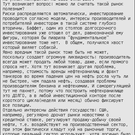
Тут возникает вопрос: можно ли считать такой рынок 
полезным? 

Риски распределяются автоматически, инвестирование 
проводится согласно модели, интересы производителей и 
потребителей инвесторам в такой системе глубоко 
вторичны. Баффет, один из столпов долгосрочного 
инвестирования уже отошел от дел, равнозначной ему 
фигуры, которая бы пиарила "фундаментальное" 
инвестирование тоже нет.  В общем, получился хвост 
который виляет собакой. 

Явно вредным такой рынок тоже быть не может, 
поскольку создает огромную ликвидность: производитель 
всегда может продать любой товар, даже, если прямого 
спроса нет. Хотя тут возникает другая проблема, 
например, стоимость аренды нефтехранилищ и фрахт 
танкеров во время падения цен на нефть росла чуть ли 
не быстрее, чем падала нефть, создавая проблемы 
производителям бензина и нефтехимии. И саморегуляцией 
тут не пахнет, потому что построить нефтехранилище 
это ДОЛГО, а в любой инвестиционной конторе после 
короткого цикла(неделя или месяц) обычно фиксируют 
все позиции. 

Отдельно интересны действия государств: США, 
например, регулярно дрочат рынки новостями о 
кредитной ставке, регулируют продажу-добычу своей 
нефти, т.е. воздействуют на производственный сектор, 
при этом фактически кладут хуй на рыночные торги, 
которые реальный сектор используют, хотя логично было 