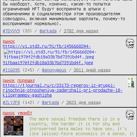
бы наоборот. Хотя, конечно, какие-то попытки 
ограничений HFT будут восприняты в штыки с 
обвинениями в социализме(при этом производителям 
совкодроч, включая минимальные зарплаты, почему-то 
воспринимают нормально).
#TDVVV9
(33) /
@arkada
/
3782 дня назад
рынок
https://v1.std3.ru/91/fb/1456668204-
91fbaa1970f2fdb18a33b7bd7391bd4f.jpeg
#I1GO95
(2+5) /
@anonymous
/
3811 дней назад
рынок
порешал
https://tjournal.ru/c/23173-reperov-iz-gruppi-
rinochnie-otnosheniya-zaderzhali-pri-prodazhe-18-
kilogrammov-gashisha
#ZLYJF8
(1+2) /
@arkada
/
3823 дня назад
рынок
умннбт
The more sexual freedom there is in a
country, the harder it is for shy and
introverted beta males to have sex, it's
like laissez-faire economics in a sense, it