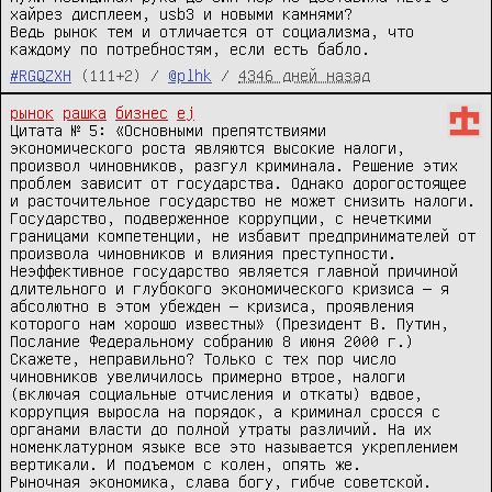
хайрез дисплеем, usb3 и новыми камнями?

Ведь рынок тем и отличается от социализма, что 
каждому по потребностям, если есть бабло.
#RGQZXH
(111+2) /
@plhk
/
4346 дней назад
рынок
рашка
бизнес
ej
Цитата № 5: «Основными препятствиями 
экономического роста являются высокие налоги, 
произвол чиновников, разгул криминала. Решение этих 
проблем зависит от государства. Однако дорогостоящее 
и расточительное государство не может снизить налоги. 
Государство, подверженное коррупции, с нечеткими 
границами компетенции, не избавит предпринимателей от 
произвола чиновников и влияния преступности. 
Неэффективное государство является главной причиной 
длительного и глубокого экономического кризиса — я 
абсолютно в этом убежден — кризиса, проявления 
которого нам хорошо известны» (Президент В. Путин, 
Послание Федеральному собранию 8 июня 2000 г.)

Скажете, неправильно? Только с тех пор число 
чиновников увеличилось примерно втрое, налоги 
(включая социальные отчисления и откаты) вдвое, 
коррупция выросла на порядок, а криминал сросся с 
органами власти до полной утраты различий. На их 
номенклатурном языке все это называется укреплением 
вертикали. И подъемом с колен, опять же.

Рыночная экономика, слава богу, гибче советской. 