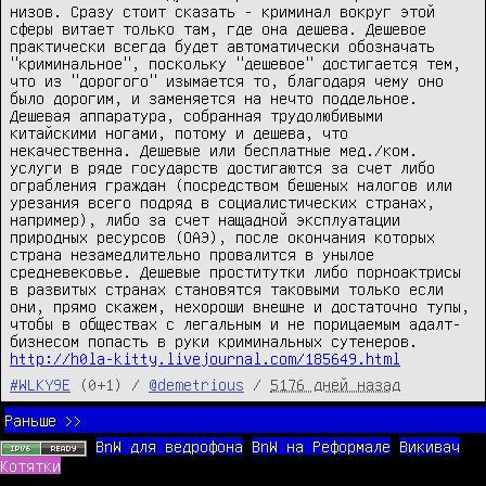
низов. Сразу стоит сказать - криминал вокруг этой 
сферы витает только там, где она дешева. Дешевое 
практически всегда будет автоматически обозначать 
"криминальное", поскольку "дешевое" достигается тем, 
что из "дорогого" изымается то, благодаря чему оно 
было дорогим, и заменяется на нечто поддельное. 
Дешевая аппаратура, собранная трудолюбивыми 
китайскими ногами, потому и дешева, что 
некачественна. Дешевые или бесплатные мед./ком. 
услуги в ряде государств достигаются за счет либо 
ограбления граждан (посредством бешеных налогов или 
урезания всего подряд в социалистических странах, 
например), либо за счет нащадной эксплуатации 
природных ресурсов (ОАЭ), после окончания которых 
страна незамедлительно провалится в унылое 
средневековье. Дешевые проститутки либо порноактрисы 
в развитых странах становятся таковыми только если 
они, прямо скажем, нехороши внешне и достаточно тупы, 
чтобы в обществах с легальным и не порицаемым адалт-
http://h0la-kitty.livejournal.com/185649.html
#WLKY9E
(0+1) /
@demetrious
/
5176 дней назад
Раньше >>
BnW для ведрофона
BnW на Реформале
Викивач
Котятки