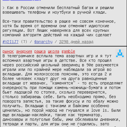
> Как в России отменили бесплатный багаж и решили 
взвешивать телефоны и ноутбуки в ручной клади. 

Все-таки правительство в рашке не совсем конечное, 
хотя бы время от времени они отменяют идиотские 
регуляции. Вот Лешик наверняка для всех крупных 
компаний алгоритм действий на каждый чих сделает 
#V2I1J7
(7) /
@anarchy
/
3298 дней назад
рынок
анархия
рашка
школа
gamble
В телеграмчике всплыла тема азартных игр и я тут 
вспомнил азартные игры в детстве. Все кто прошел 
через российский школьный зверинец в 90е разумеется 
играли или по крайней мере наблюдали за игрой во 
вкладыши. Для молокососов поясняю, это когда 2 и 
более человек кладут друг на друга равноценные 
вкладыши от жевачек, "каменятся" - то есть определяют 
очередность при помощи камень-ножницы-бумага и потом 
бьют ладошкой по стопке, сколько перевернется, 
столько забираешь себе. Бить необходимо прямо, без 
поворота запястья, за такие фокусы и по ебалу можно 
получить. Вкладыши с тачками и байками особенно 
ценились, но порой народ не гнушался и love is. Были 
еще вкладыши-наклейки, такие как терминатор, 
динозавры и полуголые бабы, ими обклеивали дневники, 
тетради и парты, для игры они не годились, зато 