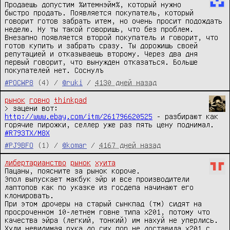
Продаешь допустим %итемнэйм%, который нужно 
быстро продать. Появляется покупатель, который 
говорит готов забрать итем, но очень просит подождать 
неделю. Ну ты такой говоришь, что без проблем. 
Внезапно появляется второй покупатель и говорит, что 
готов купить и забрать сразу. Ты дорожишь своей 
репутацией и отказываешь второму. Через два дня 
первый говорит, что вынужден отказаться. Больше 
покупателей нет. Соснулъ
#POCWP8
(4) /
@ruki
/
4130 дней назад
рынок
говно
thinkpad
> зацени вот: 
http://www.ebay.com/itm/261796620525
 - разбирают как 
#R793TX/M8X
#PJ9BFO
(1) /
@komar
/
4167 дней назад
либертарианство
рынок
хуита
Пацаны, поясните за рынок короче.

Эпол выпускает макбук эйр и все производители 
лаптопов как по указке из госдепа начинают его 
клонировать.

При этом дрочеры на старый сынкпад (тм) сидят на 
просроченном 10-летнем говне типа х201, потому что 
качества эйра (легкий, тонкий) им нахуй не уперлись.

Хули невидимая рука до сих пор не доставила х201 с 