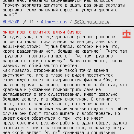
обывателю, внезапно задумавшемуся над вопросом 
"почему зарплата депутата в дцать раз выше зарплаты 
дворника, если рыночный спрос на услуги дворника 
выше?"
#LYNXXB
(6+1) /
@demetrious
/
5070 дней назад
рынок
прон
аналитика
шлюхи
бизнес
Сегодня, увы, все еще довольно распространенной 
остается такая точка зрения на женщин, занятых в 
adult-индустрии: "тупые бляди, которых ни на что, 
кроме раздвигания ног, больше не хватило", "чего там 
трудного - прыгать на шесте", "че там трудного - 
раздвигать ноги на камеру". Вариантов много, самых 
разных, но общий вектор понятен.

Как правило, сторонниками такой точки зрения 
выступают те, кто в глаза не видел проституток, 
стрип-клубы знает по американским фильмам 90х, и 
активно дрочит на порно, одновременно злобствуя, что 
красивые и ухоженные порноактрисы даже не 
догадываются о его существовании, имеют довольно 
большие деньги, и в общем счастливы. В отличие от 
него, такого замечательного, но непризнанного.

Обращаться к подобным людям довольно глупо - в любом 
случае они будут только шипеть и злобствовать. Но 
имеет смысл обратиться к тем, кто не имеет 
представления о реалиях работы в адалт сфере, однако 
относится к ней с настороженностью, поскольку вокруг 
нее якобы витает "душок" криминала и социальных 