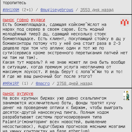
торопитесь
#AH1XNM
(2+1) /
@mugiseyebrows
/
3553 дня назад
рынок
говно
мудаки
Есть бомжеплощадка, сдающая койкоме^Wслот на 
нарах под сервер в своем сарае. Есть модный 
молодёжный тиер3 дц, сдающий несколько стоек 
бомжеплощадке. Есть клиент, покупающий стойку в дц у 
бомжеконторы потому что у неё она стоит раза в 2-3 
дешевле при том что аплинк один и тот же по 
сути(сервиса кроме экстренного перетыкания патчей нет 
ни там ни там).

Какая тут мараль? А не знаю может ли она быть вообще 
в ситуации, когда премиум услуга неотличима от 
максимум лоукост. И ведь берут с лопа^W^Wи то и то!

И где же ваш рыночный бог после этого?
#MRW1RP
(1) /
@macro
/
3758 дней назад
рынок
аутирую
На всех крупных биржах уже давно скальпингом 
занимаются исключительно боты, фонды тратят кучу 
денег на проведение оптики к биржам, чтобы выиграть 
десяток-другой наносекунд пинга. Полным ходом 
разрабатывают системы прогнозирования типа 
Palantir(мониторинг всех новостей, выявление 
несостыковок), Augur(биржа прогнозов мясными мозгами 
на умных контрактах на базе etherium). 
