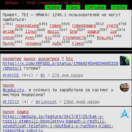
Имбирь - твой спиритический овощ.
Войти
!bnw
Сегодня
Клубы
Привет, TbI — HRWKA! 1248.1 пользователей не могут
ошибаться!
7011
6454
5926
5512
4738
?
прекрасное
говно
говнорашка
хуита
3078
2668
2647
2607
2587
2374
anime
linux
music
bnw
рашка
log
2264
1885
1816
1494
1456
ололо
дунч
pic
сталирасты
bnw_ppl
1441
1439
1239
1158
быдло
украина
дыбр
гімно
развитие
рынок
аналитика
?
btc
https://x.com/XRPGOD_X/status/1986024504834085328
/photo/1
 готовы?
#K0KHSE
(0+1) /
@n
/
274 дня назад
рынок
@caducity
, а сколько ты заработала за кастинг у 
мистера Андерсона?
#KIED1O
(4) /
@glupovat
/
2360 дней назад
рынок
рашка
https://meduza.io/feature/2017/07/25/kak-v-
rossii-otmenili-besplatnyy-bagazh-i-reshili-
vzveshivat-telefony-i-noutbuki-v-ruchnoy-kladi-
tsepochka-sobytiy