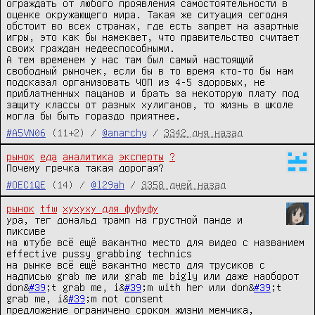
ограждать от любого проявления самостоятельности в 
оценке окружающего мира. Такая же ситуация сегодня 
обстоит во всех странах, где есть запрет на азартные 
игры, это как бы намекает, что правительство считает 
своих граждан недееспособными.

А тем временем у нас там был самый настоящий 
свободный рыночек, если бы в то время кто-то бы нам 
подсказал организовать ЧОП из 4-5 здоровых, не 
приблатненных пацанов и брать за некоторую плату под 
защиту классы от разных хулиганов, то жизнь в школе 
могла бы быть гораздо приятнее.
#A5VN06
(11+2) /
@anarchy
/
3342 дня назад
рынок
еда
аналитика
эксперты
?
Почему гречка такая дорогая?
#OEC1QE
(14) /
@l29ah
/
3358 дней назад
рынок
tfw
хухуху для фуфуфу
ура, тег дональд трамп на грустной панде и 
пиксиве

на ютубе всё ещё вакантно место для видео с названием 
effective pussy grabbing technics

на рынке всё ещё вакантно место для трусиков с 
надписью grab me или grab me bigly или даже наоборот 
don&
#39
;t grab me, i&
#39
;m with her или don&
#39
;t 
grab me, i&
#39
;m not consent

предложение ограничено сроком жизни мемчика, 