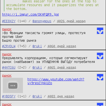
makes easier for the ones at the top to
accumulate resoures and it pauperizes the ones at
the bottom.
http://i.imgur.com/OKHFQR9.jpg
#EE8X2Y
(1+4) /
@anonymous
/
4026 дней назад
рынок
>Во Франции таксисты громят улицы, протестуя 
против Uber

Быдло против рынка
#ZRVDLW
(7+5) /
@ruki
/
4060 дней назад
рынок
Предъявлять корпорациям, которые сегментируют 
рынок (наёбывают) за УПУЩЕННУЮ ВЫГОДУ потребителя
#4HTC6U
(2+2) /
@ruki
/
4065 дней назад
рынок
https://www.youtube.com/watch?
v=9resCYpkU2o
#YBD5FY
(1+1) /
@ruki
/
4083 дня назад
рынок