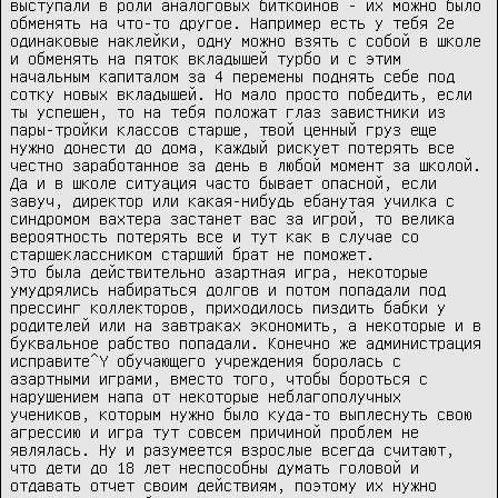
выступали в роли аналоговых биткойнов - их можно было 
обменять на что-то другое. Например есть у тебя 2е 
одинаковые наклейки, одну можно взять с собой в школе 
и обменять на пяток вкладышей турбо и с этим 
начальным капиталом за 4 перемены поднять себе под 
сотку новых вкладышей. Но мало просто победить, если 
ты успешен, то на тебя положат глаз завистники из 
пары-тройки классов старше, твой ценный груз еще 
нужно донести до дома, каждый рискует потерять все 
честно заработанное за день в любой момент за школой. 
Да и в школе ситуация часто бывает опасной, если 
завуч, директор или какая-нибудь ебанутая училка с 
синдромом вахтера застанет вас за игрой, то велика 
вероятность потерять все и тут как в случае со 
старшеклассником старший брат не поможет.

Это была действительно азартная игра, некоторые 
умудрялись набираться долгов и потом попадали под 
прессинг коллекторов, приходилось пиздить бабки у 
родителей или на завтраках экономить, а некоторые и в 
буквальное рабство попадали. Конечно же администрация 
исправите^Y обучающего учреждения боролась с 
азартными играми, вместо того, чтобы бороться с 
нарушением напа от некоторые неблагополучных 
учеников, которым нужно было куда-то выплеснуть свою 
агрессию и игра тут совсем причиной проблем не 
являлась. Ну и разумеется взрослые всегда считают, 
что дети до 18 лет неспособны думать головой и 
отдавать отчет своим действиям, поэтому их нужно 