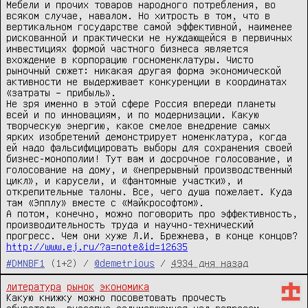
Мебели и прочих товаров народного потребления, во 
всяком случае, навалом. Но хитрость в том, что в 
вертикальном государстве самой эффективной, наименее 
рискованной и практически не нуждающейся в первичных 
инвестициях формой частного бизнеса является 
вхождение в корпорацию госноменклатуры. Чисто 
рыночный сюжет: никакая другая форма экономической 
активности не выдерживает конкуренции в координатах 
«затраты – прибыль».

Не зря именно в этой сфере Россия впереди планеты 
всей и по инновациям, и по модернизации. Какую 
творческую энергию, какое смелое внедрение самых 
ярких изобретений демонстрирует номенклатура, когда 
ей надо фальсифицировать выборы для сохранения своей 
бизнес-монополии! Тут вам и досрочное голосование, и 
голосование на дому, и «непрерывный производственный 
цикл», и карусели, и «фантомные участки», и 
открепительные талоны. Все, чего душа пожелает. Куда 
там «Эпплу» вместе с «Майкрософтом».

А потом, конечно, можно поговорить про эффективность, 
производительность труда и научно-технический 
http://www.ej.ru/?a=note&id=12635
#DMNBF1
(1+2) /
@demetrious
/
4934 дня назад
литература
рынок
экономика
Какую книжку можно посоветовать прочесть 