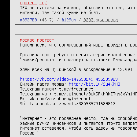
протест
log
TFW не пустили на митинг, объяснив это тем, что 
митинги, там такой хуйни не было.
#39Z7B9
(46+7) /
@l29ah
/
3303 дня назад
москва
протест
Напоминаем, что согласованный марш пройдет в вос
Организаторы требуют отменить серию мракобесных 
"лайки/репосты" и призовут к отставке Александра
Ждем всех на Пушкинской в воскресение в 13.00! 

https://vk.com/video-147538249_456239029
Онлайн карта марша: 
http://bit.ly/2u4XkHO
Telegram-канал: t.me/freerunet

Telegram-чат: t.me/joinchat/BckGFkMAkITyb3xYnlWG
Вк: vk.com/zasvobodnyinternet

Фб: facebook.com/events/320989731639812

"Интернет - это последнее место, где мы спокойно
жадные ручки чиновников и пытаются что-то запрет
Интернет оставался. Чтобы хоть здесь мы говорили
Россию!"