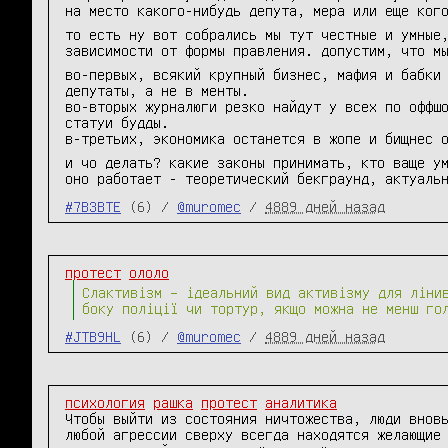
на место какого-нибудь депута, мера или еще ког
то есть ну вот собрались мы тут честные и умные
зависимости от формы правления. допустим, что м
во-первых, всякий крупный бизнес, мафия и бабки
депутаты, а не в менты.
во-вторых журналюги резко найдут у всех по оффш
статуи будды.
в-третьих, экономика останется в жопе и бищнес 
и чо делать? какие законы принимать, кто ваще у
оно работает - теоретический бекграунд, актуаль
#7B3BTE
(6) /
@muromec
/
4889 дней назад
протест
ололо
Слактивізм – ідеальний вид активізму для ліни
боку поліції чи тортур, якщо можна не менш го
#JTB9HL
(6) /
@muromec
/
4889 дней назад
психология
рашка
протест
аналитика
Чтобы выйти из состояния ничтожества, люди вновь
любой агрессии сверху всегда находятся желающие 