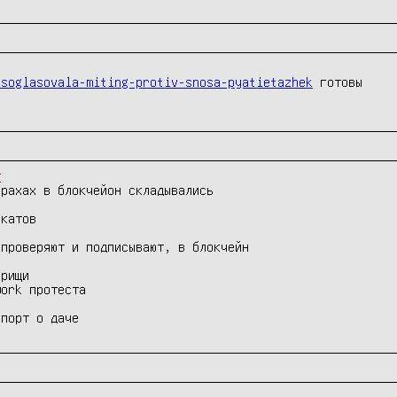
-soglasovala-miting-protiv-snosa-pyatietazhek
 готовы

т
рахах в блокчейон складывались

катов

проверяют и подписывают, в блокчейн

рищи

ork протеста

епорт о даче