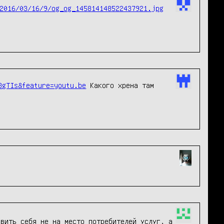
2016/03/16/9/og_og_145814148522437921.jpg
8gTIs&feature=youtu.be
 Какого хрена там 
авить себя не на место потребителей услуг, а