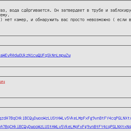
аз, вода сдёргивается. Он затвердеет в трубе и заблокиру
ему.

) нет камер, и обнаружить вас просто невозможно ( если в
kaWEvR0dwOUkzN1cwQUFqSkNnLmpwZw
нич
dA7BqCHkiBCQyDwooWzLUStHWLv5VkeLMpFxFg9vnBtFY4cqPGLNXtxN