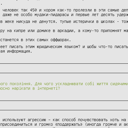
о.
, человек так 450 и хором как-то пролезли в эти самые де
ы даже не особо мудаки-пидарасы и первые лет десять удер
 в жеке никуда не денутся. тупые истерички в школах - то
ору на кипре или домике в аркадии, а кому-то припомнят м
останется в этих самых оффшорах.
меет писать этим юридическим языком? и шобы что-то писат
ная информация.
вого покоління. Для чого ускладнювати собі життя сидячим
лосно нарікати в інтернеті?
 используют агрессию – как способ почувствовать хоть на 
присоединиться и громко «поддержать» (иногда громче и ак