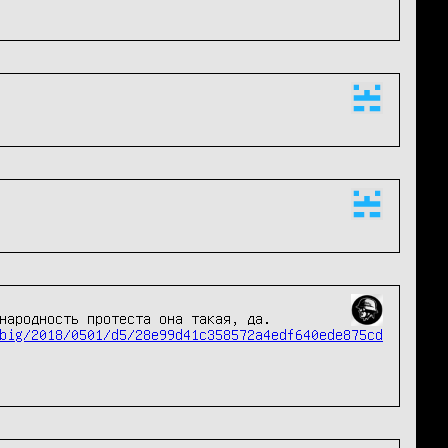
Многомиллионность и всенародность протеста она такая, да. 
big/2018/0501/d5/28e99d41c358572a4edf640ede875cd