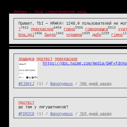
Имбирь - твой спиритический овощ.
Привет, TbI — HRWKA! 1248.0 пользователей не мо
7012
6454
5926
5512
?
прекрасное
говно
говнорашка
хуи
1456
1441
1439
1239
11
bnw_ppl
быдло
украина
дыбр
гімно
лошадка
протест
прекрасное
https://pbs.twimg.com/media/GWFxfdnXw
#EI8KKJ
(1) /
@anonymous
/
708 дней назад
протест
шо там у лягушатников?
#FDR2C8
(1) /
@anonymous
/
769 дней назад