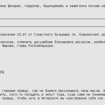
мои фонарик, гидропак, быдлодевайс и зажигалка похожи на
кресение 23.07 от Страстного бульвара (м. Пушкинская) до
законов, отменить досудебные блокировки ресурсов, реабил
 Жарова, главы РосКомНадзора.

EQ

 говорим правду, где не боимся высказывать свои мысли. И
ить, кого-то посадить и лезут туда, куда сами не понимаю
 правду. Чтобы хоть в Интернете мы чувствовали себя как-