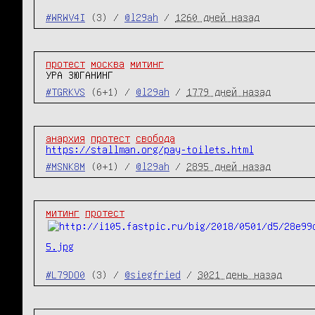
#WRWV4I
(3) /
@l29ah
/
1260 дней назад
протест
москва
митинг
УРА ЗЮГАНИНГ
#TGRKVS
(6+1) /
@l29ah
/
1779 дней назад
анархия
протест
свобода
https://stallman.org/pay-toilets.html
#MSNK8M
(0+1) /
@l29ah
/
2895 дней назад
митинг
протест
5.jpg
#L79DO0
(3) /
@siegfried
/
3021 день назад