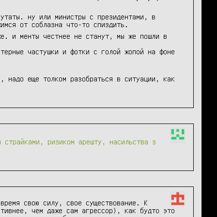
путаты. ну или министры с президентами, в
жимся от соблазна что-то спиздить.
же. и менты честнее не станут, мы же пошли в
атерные частушки и фотки с голой жопой на фоне
ь, надо еще толком разобраться в ситуации, как
и страйками, ризиком арешту, насильства з
время свою силу, свое существование. К 
тивнее, чем даже сам агрессор), как будто это 