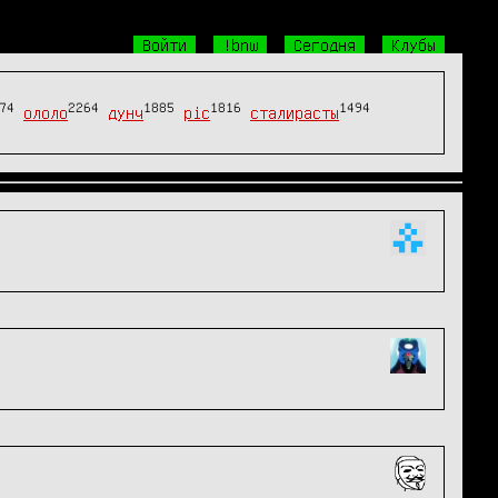
Войти
!bnw
Сегодня
Клубы
74
2264
1885
1816
1494
ололо
дунч
pic
сталирасты