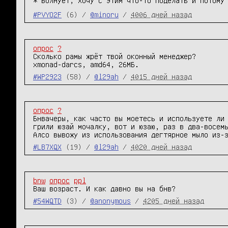
#PVYO2F
(6) /
@minoru
/
4006 дней назад
опрос
?
Сколько рамы жрёт твой оконный менеджер?

xmonad-darcs, amd64, 26МБ.
#WP2923
(58) /
@l29ah
/
4015 дней назад
опрос
?
Бнвачеры, как часто вы моетесь и используете ли 
грили юзай мочалку, вот и юзаю, раз в два-восемь
Алсо вывожу из использования дегтярное мыло из-
#LB7XQX
(19) /
@l29ah
/
4020 дней назад
bnw
опрос
ppl
Ваш возраст. И как давно вы на бнв?
#54WQTD
(3) /
@anonymous
/
4205 дней назад