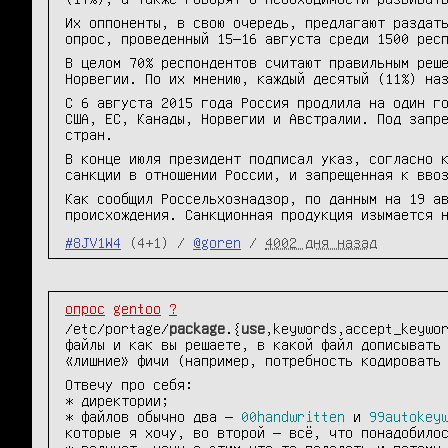
Их оппоненты, в свою очередь, предлагают раздат
опрос, проведенный 15—16 августа среди 1500 рес
В целом 70% респондентов считают правильным реш
Норвегии. По их мнению, каждый десятый (11%) на
С 6 августа 2015 года Россия продлила на один г
США, ЕС, Канады, Норвегии и Австралии. Под запр
стран.
В конце июля президент подписал указ, согласно 
санкции в отношении России, и запрещенная к вво
Как сообщил Россельхознадзор, по данным на 19 а
происхождения. Санкционная продукция изымается 
#8JV1W4
(4+1) /
@goren
/
4002 дня назад
опрос
gentoo
?
/etc/portage/
package
.{
use
,keywords,accept_keywo
файлы и как вы решаете, в какой файл дописывать
«лишние» фичи (например, потребность кодировать
Отвечу про себя:
* директории;
* файлов обычно два —
00handwritten
и
99autokey
которые я хочу, во второй — всё, что понадобило
* волнует, хочу с этим что-то поделать и потому