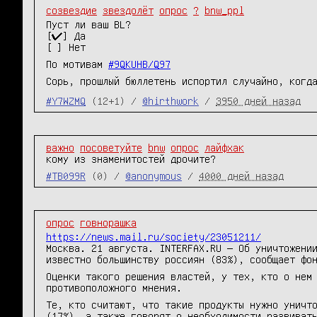
созвездие
звездолёт
опрос
?
bnw_ppl
Пуст ли ваш BL?
[✔] Да
[ ] Нет
По мотивам
#9QKUHB/Q97
Сорь, прошлый бюллетень испортил случайно, когд
#Y7WZMQ
(12+1) /
@hirthwork
/
3950 дней назад
важно
посоветуйте
bnw
опрос
лайфхак
кому из знаменитостей дрочите?
#TB099R
(0) /
@anonymous
/
4000 дней назад
опрос
говнорашка
https://news.mail.ru/society/23051211/
Москва. 21 августа. INTERFAX.RU — Об уничтожени
известно большинству россиян (83%), сообщает фо
Оценки такого решения властей, у тех, кто о нем
противоположного мнения.
Те, кто считают, что такие продукты нужно уничт
(17%), а также говорят о необходимости развиват