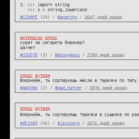
2. >>> import string

#CZAAPE
(24) /
@anarchy
/
3607 дней назад
интересно
опрос
курит ли сигареты бнвачер?

да/нет
#UJUD7D
(3) /
@anonymous
/
3780 дней назад
опрос
аутизм
Юзернейм, ты сортируешь мюсли в тарелке по типу
#AWVU06
(2) /
@mad_hatter
/
3876 дней назад
опрос
аутизм
Юзернейм, ты сортируешь тарелки в сушилке по ра
#8FZXA9
(46) /
@lexszero
/
3876 дней назад