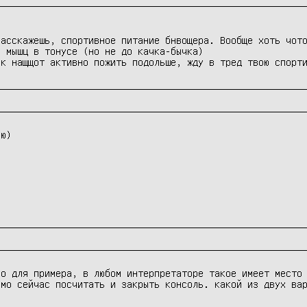
асскажешь, спортивное питание бнвощера. Вообще хоть чото
 мышц в тонусе (но не до качка-бычка)

ак нащщот активно пожить подольше, жду в тред твою спорт
ю)

о для примера, в любом интерпретаторе такое имеет место 
мо сейчас посчитать и закрыть консоль. какой из двух вар