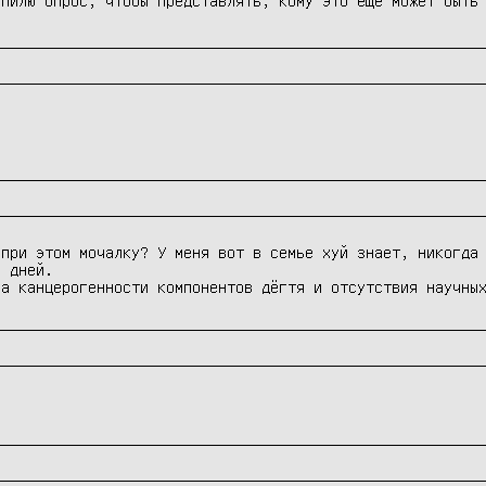
при этом мочалку? У меня вот в семье хуй знает, никогда 
 дней.

за канцерогенности компонентов дёгтя и отсутствия научны