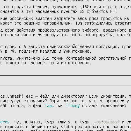
ь эти продукты бедным, нуждающимся (18%) или отдать в де
пондентов в 104 населенных пунктах 53 субъектов РФ.
ение российских властей запретить ввоз ряда продуктов из
зывает это решение неправильным, 19% затруднились ответи
од срок действия продовольственного эмбарго, введенного 
ет попали мясо и мясопродукты, рыба, рыбопродукты, молок
которому с 6 августа сельскохозяйственная продукция, про
зу в РФ, подлежит изъятию и уничтожению.
вгуста, уничтожено 552 тонны контрабандной растительной 
не только на границе, но и из магазинов.
rds,unmask}
etc — файл или директория? Если директория, т
 очередную строчечку? Парит ли вас то, что со временем у
 AAC отпала, а флаг
faac
для
ffmpeg
остался включенным?
words
. Ну, понятно, куда пишу я, а куда
-
-
autounmask
и ем
сь включить в библиотеках, чтобы реализовать мои запросы
 пилю опрос, чтобы представлять, кому это ещё может быть