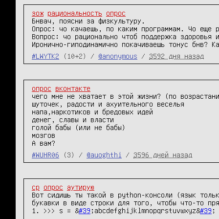
зож
рациональность
опрос
Бнвач, поясни за физкультуру.

Опрос: чо качаешь, по каким программам. Чо еще р
Вопрос: чо рационально чтоб поддержка здоровья и
Иронично-гиподинамично покачиваешь тонус бнв? К
#LWYTK2
(10+2) /
@anonymous
/
3592 дня назад
опрос
вконтакте
чего мне не хватает в этой жизни? (по возрастани
шуточек, радости и ахуительного веселья

напа,наркотиков и бредовых идей

денег, славы и власти

голой бабы (или не бабы)

мозгов

А вам?
#WUHR06
(3) /
@auoghthi
/
3596 дней назад
cp
опрос
аутирую
Вот сидишь ты такой в python-консоли (язык тольк
букавки в виде строки для того, чтобы что-то пря
1. >>> s = &
#39
;abcdefghijklmnopqrstuvwxyz&
#39
;
