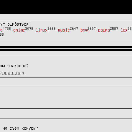
гут ошибаться!
4738
3078
2668
2647
2607
2587
23
та
anime
linux
music
bnw
рашка
log
58
аши знакомые?
 дней назад
е на съём конуры?