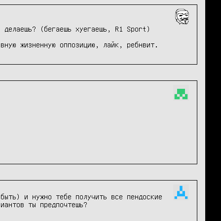
 делаешь? (бегаешь хуегаешь, R1 Sport)

ивную жизненную оппозицию, лайк, ребнвит.
быть) и нужно тебе получить все пендоские 
иантов ты предпочтешь?
