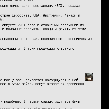
тские дома, дома престарелых (5%), показал
 стран Евросоюза, США, Австралии, Канады и
ть.
в августе 2014 года в отношении продукции из
о и молочные продукты, овощи и фрукты из этих
изведенная в странах, поддержавших экономические
продукции и 48 тонн продукции животного
о как у вас называются находящиеся в ней
 вас в этих файлах могут оказаться прописаны
у подобные. В первый файлик идут все фичи,
;
 нужно и какие юзкейсы/подводные камни.