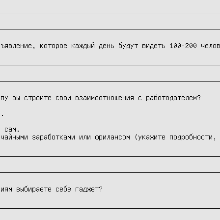
бъявление, которое каждый день будут видеть 100-200 чело
пу вы строите свои взаимоотношения с работодателем?

.

 сам.

учайными заработками или фрилансом (укажите подробности,
риям выбираете себе гаджет? 