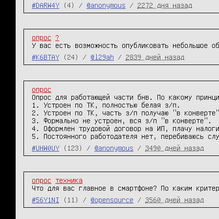
#DARW4Y
(4) /
@anonymous
/
2272 дня назад
опрос
?
У вас есть возможность опубликовать небольшое о
#K6BTAY
(24) /
@l29ah
/
2839 дней назад
опрос
Опрос для работающей части бнв. По какому принци
1. Устроен по ТК, полностью белая з/п.

2. Устроен по ТК, часть з/п получаю "в конверте"
3. Формально не устроен, вся з/п "в конверте".

4. Оформлен трудовой договор на ИП, плачу налоги
5. Постоянного работодателя нет, перебиваюсь сл
#UHW0UY
(123) /
@anonymous
/
3490 дней назад
опрос
техника
Что для вас главное в смартфоне? По каким крите
#56Y1NI
(11) /
@opensource
/
3560 дней назад