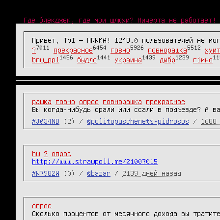
Где блекджек, где мои шлюхи? Ничерта не работает!
Привет, TbI — HRWKA! 1248.0 пользователей не мо
7011
6454
5926
5512
?
прекрасное
говно
говнорашка
хуи
1456
1441
1439
1239
11
bnw_ppl
быдло
украина
дыбр
гімно
рашка
говно
опрос
говнорашка
прекрасное
Вы когда-нибудь срали или ссали в подъезде? А в
#J034NB
(2) /
@politopuschenets-pidrosos
/
1688
hw
?
опрос
http://www.strawpoll.me/21007015
#W7982W
(0) /
@bazar
/
2139 дней назад
опрос
Сколько процентов от месячного дохода вы тратит