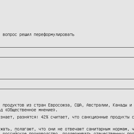
а вопрос решил переформулировать
и продуктов из стран Евросоюза, США, Австралии, Канады и
нд «Общественное мнение».
 знает, разнятся: 42% считает, что санкционные продукты 
ожать, полагают, что они не отвечают санитарным нормам, 
ь российское производство, поддерживать отечественных пр