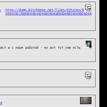
http://dump.bitcheese.net/files/dihicev/%
D0%92%D1%8B%D0%B4%D0%B5%D0%BB%D0%B5%D0%BD%D0%
тист и с норм работой - ну вот тут уже есть
sd