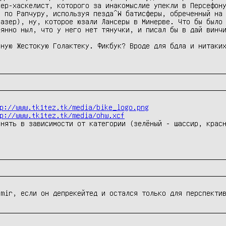
ер-хаскелист, которого за инакомыслие упекли в Персефону
 по Рапчуру, используя пезда^W батисферы, обреченный на 
азер), ну, которое юзали Лансеры в Минерве. Что бы было 
янно ныл, что у него нет тянучки, и писал бы в дай винчи
ную Жестокую Голактеку. Фикбук? Вроде для бдла и нитаких
p://www.tk1tez.tk/media/bike_logo.png
p://www.tk1tez.tk/media/ohw.xcf
енять в зависимости от категории (зелёный - шассир, крас
bmir, если он депрекейтед и остался только для перспекти