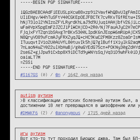
-----BEGIN PGP SIGNATURE-----

iQGzBAEBCAAdFiEEUSLpXcw88xzp912VavfWhQBvUIgFAmIC
UIiEHgv/W4hTuSFtV40CGKEpOEJFBCTK7cvRKvTGfREtw+I5
hNj73lol2YNIzoZFYLRyrdKhLaJ9d9Ujuq1HAHjbfV26jiLc
wFa0VpX5pgEmF2JZCJiPlWCHjCD+2R0/Nj7FauAJyC2H7eCP
FjqjxFYTZqn1bSAxg7rBKx5300LIpdK6nJEopW6mRUpAjCX5
N8QryVO89vFcmAJyFRXZyqJQ+cHC9KwC2FM8Kzz8ZoaOrIsM
ITuuqvtIV1o2U0AUVfL80tuvIk5hjQ7glBuff1X1ylkG2aqM
7nLaoN4wZY022ulXbHwBj/g0wGYEdG75cn+POKNy30gZdHYd
2se6Z+gjJpw91Cxbp8X9iDCTd9yWNYsSqjVq31D9whFk0iDj
oaiaLT7M

=ZSSi

-----END PGP SIGNATURE-----
#S167GS
(0) /
@n
/
1642 дня назад
autism
аутизм
>В классификации детских болезней аутизм был, а 
достижении 18 лет превращался в шизофрению или 
#DMWKF6
(2) /
@anonymous
/
1715 дней назад
игы
аутизм
Вот кто-то тут проходил Биошок джва. Там был БП-