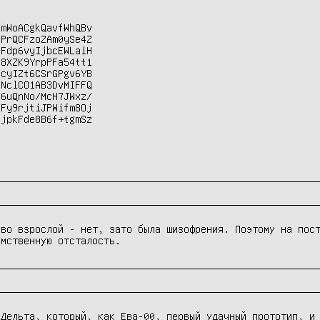
mWoACgkQavfWhQBv

PrQCFzoZAm0ySe4Z

Fdp6vyIjbcEWLaiH

8XZK9YrpPFa54tt1

cyIZt6CSrGPgv6YB

NclCO1AB3DvMIFFQ

6uQnNo/McH7JWxz/

Fy9rjtiJPWifm8Oj

jpkFde8B6f+tgmSz

во взрослой - нет, зато была шизофрения. Поэтому на пост
умственную отсталость. 
Дельта, который, как Ева-00, первый удачный прототип, и 