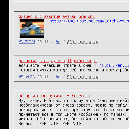
яхтинг
btc
завитие
аутизм
bnw_ppl
https://www.youtube.com/watch?v=dv
#VVPIVH
(0+1) /
@n
/
220 дней назад
развитие
smac
аутизм
it
киберспорт
если есть желающие играть в смак ( 
https://en.w
готовая виртуалка где всё настроено и сразу раб
#5XVHBG
(0+1) /
@n
/
580 дней назад
обзор
чтение
аутизм
it
terraria
Ну, такое. Всё сводится к рулетке (например найт
несбалансирован от слова совсем, можно по гайду 
полэкрана через стены, при этом быть бессмертным
прилетают все в топ шмоте (собранным по гайдам) 
читал). UI непонятный, без гайдов особо не разоб
Вердикт: PvE 4/10, PvP 2/10