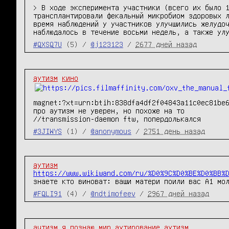
> В ходе эксперимента участники (всего их было 1
трансплантировали фекальный микробиом здоровых л
время наблюдений у участников улучшились желудоч
наблюдалось в течение восьми недель, а также ул
#QXSQ7U
(5) /
@j123123
/
2677 дней назад
аутизм
кино
magnet:?xt=urn:btih:838dfa4df2f04843a11c0ec81be6
про аутизм не уверен, но похоже на то

//transmission-daemon ftw, попердолькался
#3JIWYS
(1) /
@anonymous
/
2751 день назад
аутизм
https://www.wikiwand.com/ru/%D0%9C%D0%BE%D0%BB%
знаете кто виноват: ваши матери поили вас A1 мо
#FQLI91
(4) /
@ndtimofeev
/
2967 дней назад
аyтизм
я познаю мир
аутирование
аутизм