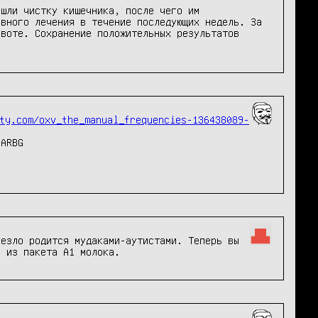
шли чистку кишечника, после чего им 
вного лечения в течение последующих недель. За 
воте. Сохранение положительных результатов 
ty.com/oxv_the_manual_frequencies-136438089-
ARBG

езло родится мудаками-аутистами. Теперь вы 
о из пакета A1 молока.