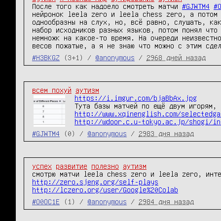
После того как надоело смотреть матчи 
#GJWTM4
#
нейронок leela zero и leela chess zero, а потом 
однообразны на слух, но, всё равно, слушать, как
набор исходников разных языков, потом понял что 
немножк на какое-то время. На очереди неизвестно
весов пожатые, а я не знаю что можно с этим сде
#H3BKGZ
(3+1) /
@anonymous
/
2968 дней назад
всем похуй
аутизм
https://i.imgur.com/bjaBbAx.jpg
http://www.xqinenglish.com/selectedga
http://wdoor.c.u-tokyo.ac.jp/shogi/in
#GJWTM4
(0) /
@anonymous
/
2983 дня назад
успех
развитие
полезно
аутизм
http://zero.sjeng.org/self-plays
http://lczero.org/user/Google%20Colab
#O0OC1E
(1) /
@anonymous
/
2984 дня назад