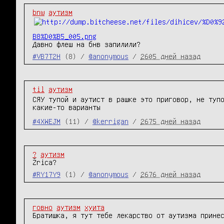
bnw
аутизм
B8%D0%B5_005.png
Давно флеш на бнв запилили?
#VB7T2H
(8) /
@anonymous
/
2605 дней назад
til
аутизм
СЯУ тупой и аутист в рашке это приговор, не туп
какие-то варианты
#4XWEJM
(11) /
@kerrigan
/
2675 дней назад
?
аутизм
Žrica?
#RY17Y9
(1) /
@anonymous
/
2676 дней назад
говно
аутизм
хуита
Братишка, я тут тебе лекарство от аутизма прине