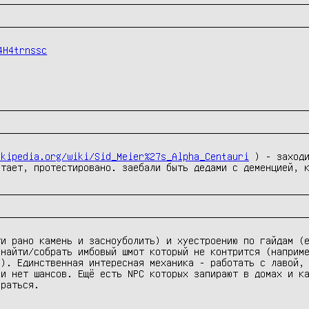
4H4trnssc
ikipedia.org/wiki/Sid_Meier%27s_Alpha_Centauri
 ) - заходи
отает, протестировано. заебали быть дедами с деменцией, 
и рано камень и засноуболить) и хуестроению по гайдам (е
найти/собрать имбовый шмот который не контрится (наприме
). Единственная интересная механика - работать с лавой, 
и нет шансов. Ещё есть NPC которых запирают в домах и ка
раться.
