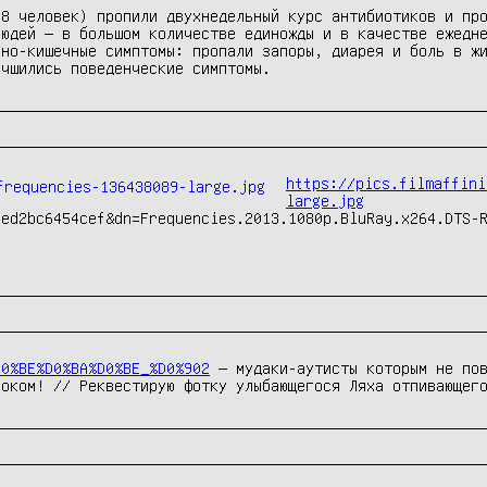
8 человек) пропили двухнедельный курс антибиотиков и про
юдей — в большом количестве единожды и в качестве ежедне
но-кишечные симптомы: пропали запоры, диарея и боль в жи
учшились поведенческие симптомы. 
https://pics.filmaffini
large.jpg
ed2bc6454cef&dn=Frequencies.2013.1080p.BluRay.x264.DTS-R
D0%BE%D0%BA%D0%BE_%D0%902
 — мудаки-аутисты которым не пов
локом! // Реквестирую фотку улыбающегося Ляха отпивающег