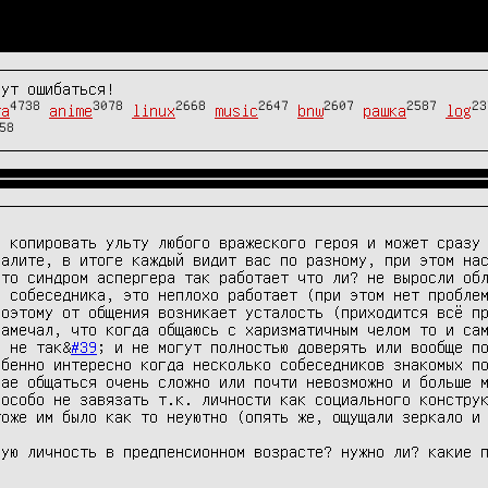
гут ошибаться!
4738
3078
2668
2647
2607
2587
23
та
anime
linux
music
bnw
рашка
log
58
 копировать ульту любого вражеского героя и может сразу 
калите, в итоге каждый видит вас по разному, при этом на
это синдром аспергера так работает что ли? не выросли обл
; собеседника, это неплохо работает (при этом нет проблем
оэтому от общения возникает усталость (приходится всё пр
амечал, что когда общаюсь с харизматичным челом то и сам
о не так&
#39
; и не могут полностью доверять или вообще по
бенно интересно когда несколько собеседников знакомых по
ае общаться очень сложно или почти невозможно и больше м
особо не завязать т.к. личности как социального конструк
оже им было как то неуютно (опять же, ощущали зеркало и 
ную личность в предпенсионном возрасте? нужно ли? какие 