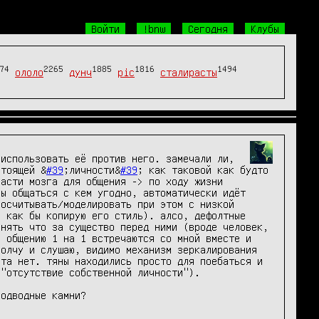
Войти
!bnw
Сегодня
Клубы
74
2265
1885
1816
1494
ололо
дунч
pic
сталирасты
использовать её против него. замечали ли, 
стоящей &
#39
;личности&
#39
; как таковой как будто 
асти мозга для общения -> по ходу жизни 
ы общаться с кем угодно, автоматически идёт 
осчитывать/моделировать при этом с низкой 
 как бы копирую его стиль). алсо, дефолтные 
нять что за существо перед ними (вроде человек, 
 общению 1 на 1 встречаются со мной вместе и 
олчу и слушаю, видимо механизм зеркалирования 
та нет. тяны находились просто для поебаться и 
"отсутствие собственной личности").

подводные камни?