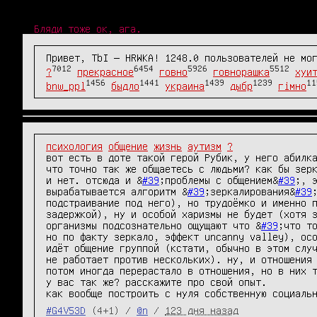
Бляди тоже ок, ага.
Привет, TbI — HRWKA! 1248.0 пользователей не мо
7012
6454
5926
5512
?
прекрасное
говно
говнорашка
хуи
1456
1441
1439
1239
11
bnw_ppl
быдло
украина
дыбр
гімно
психология
общение
жизнь
аутизм
?
вот есть в доте такой герой Рубик, у него абилка
что точно так же общаетесь с людьми? как бы зер
и нет. отсюда и &
#39
;проблемы с общением&
#39
;, 
вырабатывается алгоритм &
#39
;зеркалирования&
#39
подстраивание под него), но трудоёмко и именно п
задержкой), ну и особой харизмы не будет (хотя з
организмы подсознательно ощущают что &
#39
;что т
но по факту зеркало, эффект uncanny valley), осо
идёт общение группой (кстати, обычно в этом случ
не работает против нескольких). ну, и отношения 
потом иногда перерастало в отношения, но в них т
у вас так же? расскажите про свой опыт.

как вообще построить с нуля собственную социаль
#G4V53D
(4+1) /
@n
/
123 дня назад