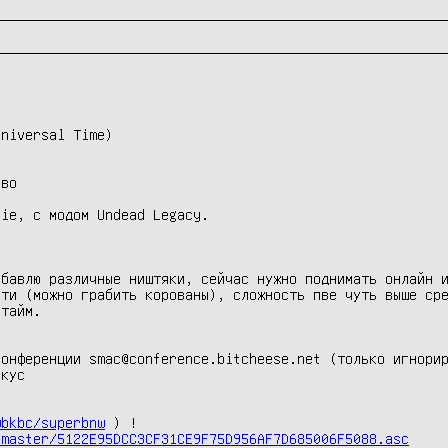
niversal Time)

во

ie, с модом Undead Legacy.

бавлю различные ништяки, сейчас нужно поднимать онлайн и
ти (можно грабить корованы), сложность пве чуть выше сре
тайм.

онференции smac@conference.bitcheese.net (только игнорир
кус

wbkbc/superbnw
 ) !

/master/5122E95DCC3CF31CE9F75D956AF7D685006F5088.asc