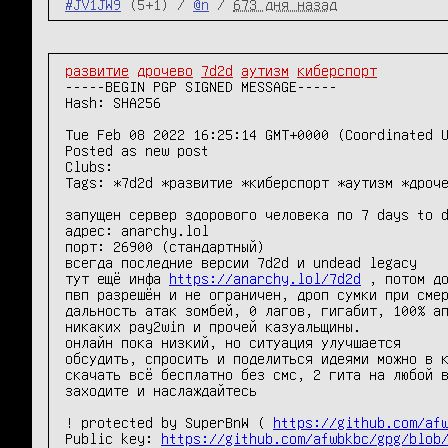
#JV1JW9
(5+1) /
@n
/
673 дня назад
развитие
дрочево
7d2d
аутизм
киберспорт
-----BEGIN PGP SIGNED MESSAGE-----

Hash: SHA256

Tue Feb 08 2022 16:25:14 GMT+0000 (Coordinated U
Posted as new post

Clubs:

Tags: *7d2d *развитие *киберспорт *аутизм *дроче
запущен сервер здорового человека по 7 days to d
адрес: anarchy.lol

порт: 26900 (стандартный)

всегда последние версии 7d2d и undead legacy

тут ещё инфа 
https://anarchy.lol/7d2d
 , потом до
пвп разрешён и не ограничен, дроп сумки при смер
дальность атак зомбей, 0 лагов, гигабит, 100% ап
никаких pay2win и прочей казуальщины.

онлайн пока низкий, но ситуация улучшается

обсудить, спросить и поделиться идеями можно в к
скачать всё бесплатно без смс, 2 гита на любой в
заходите и наслаждайтесь

! protected by SuperBnW ( 
https://github.com/af
Public key: 
https://github.com/afwbkbc/gpg/blob