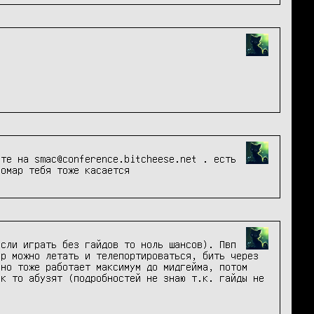
те на smac@conference.bitcheese.net . есть 
комар тебя тоже касается
сли играть без гайдов то ноль шансов). Пвп 
р можно летать и телепортироваться, бить через 
но тоже работает максимум до мидгейма, потом 
к то абузят (подробностей не знаю т.к. гайды не 