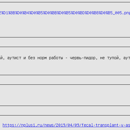
ой, аутист и без норм работы - червь-пидор, не тупой, ау
с 
https://nplus1.ru/news/2019/04/09/fecal-transplant-v-a