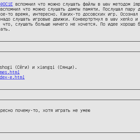
O0OC1E
 вспомнил что можно слушать файлы в wav методом imp
вспомнил что можно слушать дампы памяти. Послушал пару д
ое-то время, интересно. Каких-то досовских игр. Осознал 
надо слушать игровые движки. Конвертртнул в wav xenko и 
 что, слушать больше ничего не хочется. По идее хорошо б
лать.
mes.html
dex-e.html