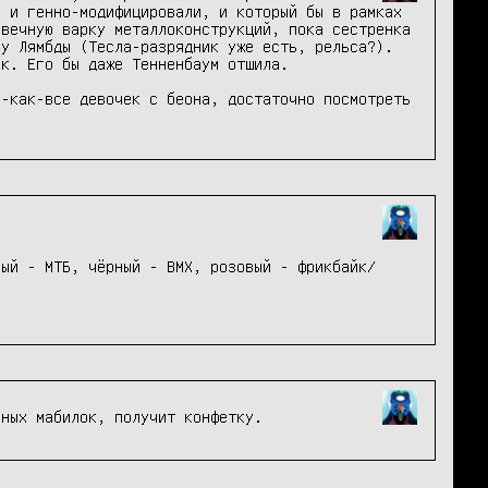
 и генно-модифицировали, и который бы в рамках 
вечную варку металлоконструкций, пока сестренка 
у Лямбды (Тесла-разрядник уже есть, рельса?).

к. Его бы даже Тенненбаум отшила.

-как-все девочек с беона, достаточно посмотреть 
ный - МТБ, чёрный - BMX, розовый - фрикбайк/
вных мабилок, получит конфетку.