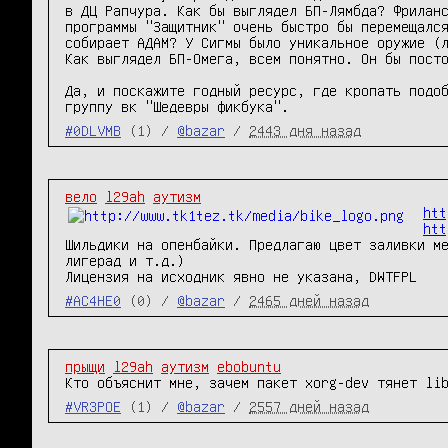
в ДЦ Рапчура. Как бы выглядел БП-Лямбда? Фриланс
программы "Защитник" очень быстро бы перемещался
собирает АДАМ? У Сигмы было уникальное оружие (л
Как выглядел БП-Омега, всем понятно. Он бы посто
Да, и поскажите годный ресурс, где кропать подоб
группу вк "Шедевры фикбука".
#0DLVMB
(1) /
@bazar
/
2443 дня назад
вело
l29ah
аутизм
htt
htt
Шильдики на опенбайки. Предлагаю цвет заливки м
лигерад и т.д.)

Лицензия на исходник явно не указана, DWTFPL
#AC4HE0
(0) /
@bazar
/
2465 дней назад
прыщи
l29ah
аутизм
ebobuntu
Кто объяснит мне, зачем пакет xorg-dev тянет li
#VR3POE
(1) /
@bazar
/
2557 дней назад