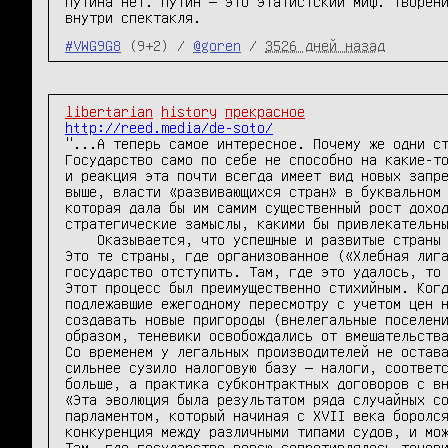
Путина нет. Путин — это этатистский миф. Творен
внутри спектакля.
#VWG9G8
(9+2) /
@goren
/
3526 дней назад
libertarian
history
прекрасное
http://reed.media/de-soto/
"...А теперь самое интересное. Почему же одни ст
Государство само по себе не способно на какие-то
и реакция эта почти всегда имеет вид новых запре
выше, власти «развивающихся стран» в буквальном 
которая дала бы им самим существенный рост доход
стратегические замыслы, какими бы привлекательны
    Оказывается, что успешные и развитые страны — это те страны, где теневики победили

Это те страны, где организованное («Хлебная лига
государство отступить. Там, где это удалось, то 
Этот процесс был преимущественно стихийным. Когд
подлежавшие ежегодному пересмотру с учетом цен н
создавать новые пригороды (внелегальные поселени
образом, теневики освобождались от вмешательства
Со временем у легальных производителей не остава
сильнее сузило налоговую базу — налоги, соответс
больше, а практика субконтрактных договоров с вн
«Эта эволюция была результатом ряда случайных со
парламентом, который начиная с XVII века боролся
конкуренция между различными типами судов, и мож
Там, где государство вовсю сопротивлялось теневи