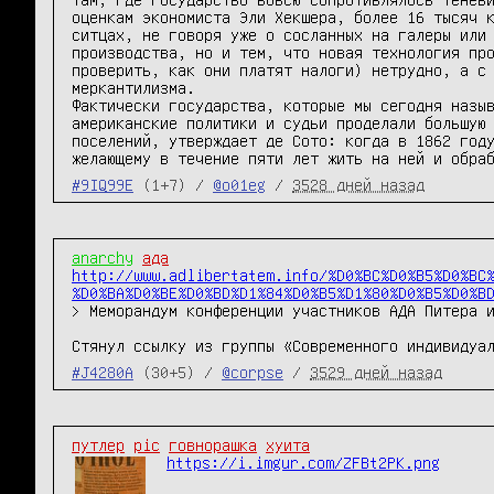
оценкам экономиста Эли Хекшера, более 16 тысяч к
ситцах, не говоря уже о сосланных на галеры или 
производства, но и тем, что новая технология про
проверить, как они платят налоги) нетрудно, а с 
меркантилизма.

Фактически государства, которые мы сегодня назыв
американские политики и судьи проделали большую 
поселений, утверждает де Сото: когда в 1862 году
желающему в течение пяти лет жить на ней и обра
#9IQ99E
(1+7) /
@o01eg
/
3528 дней назад
anarchy
ада
http://www.adlibertatem.info/%D0%BC%D0%B5%D0%BC
%D0%BA%D0%BE%D0%BD%D1%84%D0%B5%D1%80%D0%B5%D0%B
> Меморандум конференции участников АДА Питера и
Стянул ссылку из группы «Современного индивидуа
#J4280A
(30+5) /
@corpse
/
3529 дней назад
путлер
pic
говнорашка
хуита
https://i.imgur.com/ZFBt2PK.png