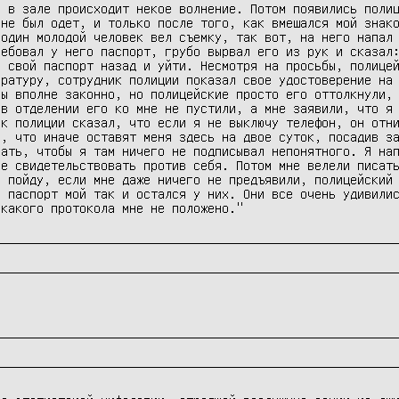
 в зале происходит некое волнение. Потом появились полиц
не был одет, и только после того, как вмешался мой знако
один молодой человек вел съемку, так вот, на него напал 
ебовал у него паспорт, грубо вырвал его из рук и сказал:
 свой паспорт назад и уйти. Несмотря на просьбы, полицей
ратуру, сотрудник полиции показал свое удостоверение на 
ы вполне законно, но полицейские просто его оттолкнули, 
в отделении его ко мне не пустили, а мне заявили, что я 
к полиции сказал, что если я не выключу телефон, он отни
, что иначе оставят меня здесь на двое суток, посадив за
ать, чтобы я там ничего не подписывал непонятного. Я нап
е свидетельствовать против себя. Потом мне велели писать
 пойду, если мне даже ничего не предъявили, полицейский 
 паспорт мой так и остался у них. Они все очень удивилис
икакого протокола мне не положено."