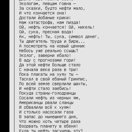
Экологам, певцам говна —

За сказки, будто нефти мало,

И что кончается она!

Достали йобаные крики:

Нам катастрофа, нам пизда!

Ой, нефть кончается! Ой, никель!

Ой, сука, пресная вода!

Ах, нефть! Ты, сука, символ денег,

Ты двигатель труда и бирж...

А посмотреть на новый ценник

Небось уже реально ссышь?

Эколог, заверни ебало!

В аду с прогнозами гори!

Да этой нефти больше стало

С начала века раза в три!

Пока плакаты на хуях ты —

Таскал в свой ебаный Гринпис,

По всей земле сверлили шахты,

И нефти стало заебись!

Покуда страны-голодранцы

Сосали нефть из черных ям,

Американцы рвали сланцы

И обвалили всё к хуям!

И столько насосали газа

В запас до нынешнего дня,

Что можно хоть четыре раза

Взорвать планету в ебеня!

Куда ты нефть засунешь эту?
