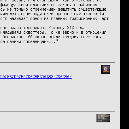
французскими властями по закону о набивных 
сь не только стремлением защитить существующие 
ычислить производителей одноцветных тканей (и 
ото называет одной из главных традиционных черт 
ное право теневиков. К концу XIX века 
кладывали сквоттеры. То же верно и в отношении 
 бесплатно 160 акров земли каждому поселенцу, 
ное самими поселенцами..."
%D0%B8%D0%BA%D0%BE%D0%B2-%D0%B0/