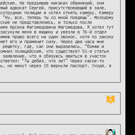
ейские. Не предъявив никаких обвинений, они 
мый адвокат Сергей, присутствовавший в зале, 
сотрудник полиции и хотел отнять камеру. Камеру 
 “Ну, все, теперь ты со мной поедешь”. Молодому 
ские не представлялись, и только после 
имя Арсена Магомедовича Магомедова. Я хотел тут 
засунули меня в машину и увезли в 76-й отдел 
имею право всего на один звонок, хотя по закону 
мет его и применит силу. Через два часа мне 
 решетку, где, как они выразились, “бомжи и 
омнил полицейским, что существует 51-я статья 
 заявление, что я обязуюсь явиться в участок 
ответил: “Ты дебил, что ли?” Через какое-то 
ь, но минут через 15 вернули паспорт. Уходя, я 