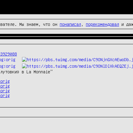
вателе. Мы знаем, что он
понаписал
,
порекомендовал
и да
43929088
лутовки» в La Monnaie"

:orig
:orig
:orig
:orig