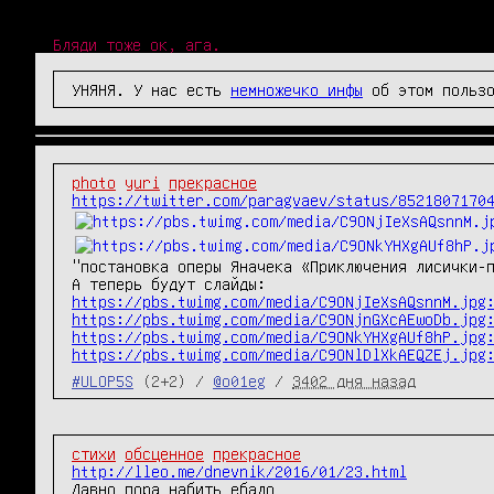
Бляди тоже ок, ага.
УНЯНЯ. У нас есть
немножечко инфы
об этом пользо
photo
yuri
прекрасное
https://twitter.com/paragvaev/status/8521807170
"постановка оперы Яначека «Приключения лисички-п
https://pbs.twimg.com/media/C9ONjIeXsAQsnnM.jpg
https://pbs.twimg.com/media/C9ONjnGXcAEwoDb.jpg
https://pbs.twimg.com/media/C9ONkYHXgAUf8hP.jpg
https://pbs.twimg.com/media/C9ONlDlXkAEQZEj.jpg
#ULOP5S
(2+2) /
@o01eg
/
3402 дня назад
стихи
обсценное
прекрасное
http://lleo.me/dnevnik/2016/01/23.html
Давно пора набить ебало
