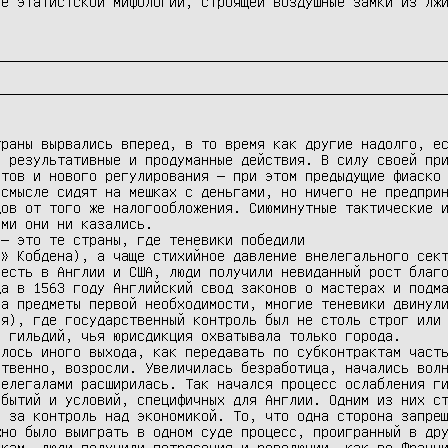
ие этатистской мифологии, строящей воздушные замки из лж
раны вырвались вперед, в то время как другие надолго, ес
 результативные и продуманные действия. В силу своей при
тов и нового регулирования — при этом предыдущие фиаско 
смысле сидят на мешках с деньгами, но ничего не предприн
ов от того же налогообложения. Сиюминутные тактические и
ми они ни казались.

» Кобдена), а чаще стихийное давление внелегального сект
есть в Англии и США, люди получили невиданный рост благо
а в 1563 году Английский свод законов о мастерах и подма
а предметы первой необходимости, многие теневики двинули
я), где государственный контроль был не столь строг или 
 гильдий, чья юрисдикция охватывала только города.

лось иного выхода, как передавать по субконтрактам часть
твенно, возросли. Увеличилась безработица, начались волн
елегалами расширилась. Так начался процесс ослабления ги
бытий и условий, специфичных для Англии. Одним из них ст
 за контроль над экономикой. То, что одна сторона запрещ
но было выиграть в одном суде процесс, проигранный в дру
кам, люди получили потрясения и революции, как во Франци