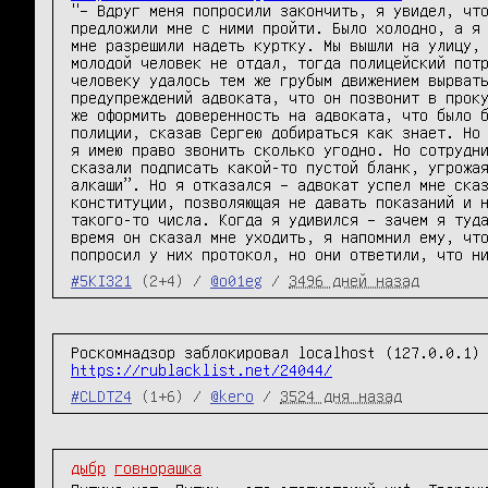
"– Вдруг меня попросили закончить, я увидел, что
предложили мне с ними пройти. Было холодно, а я 
мне разрешили надеть куртку. Мы вышли на улицу, 
молодой человек не отдал, тогда полицейский потр
человеку удалось тем же грубым движением вырвать
предупреждений адвоката, что он позвонит в проку
же оформить доверенность на адвоката, что было б
полиции, сказав Сергею добираться как знает. Но 
я имею право звонить сколько угодно. Но сотрудни
сказали подписать какой-то пустой бланк, угрожая
алкаши”. Но я отказался – адвокат успел мне сказ
конституции, позволяющая не давать показаний и н
такого-то числа. Когда я удивился – зачем я туда
время он сказал мне уходить, я напомнил ему, что
попросил у них протокол, но они ответили, что н
#5KI321
(2+4) /
@o01eg
/
3496 дней назад
https://rublacklist.net/24044/
#CLDTZ4
(1+6) /
@kero
/
3524 дня назад
дыбр
говнорашка