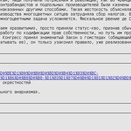
онтрабандистов и подпольных производителей были казнены 
наказанных другими способами. Такая жестокость объясняла
изводства многоцветных ситцев затрудняла сбор налогов. В
многоцветными задача усложняется. Фискальное рвение де С
аем «развитыми», просто приняли статус-кво, признав обыч
работу по кодификации прав собственности, но путь им про
 Конгресс принял знаменитый Закон о гомстедах (обещавший
батывать ее), он только узаконил правило, уже реализован
%D0%BE%D1%80%D0%B0%D0%BD%D0%B4%D1%83%D0%BC-
D%D1%86%D0%B8%D0%B8-%D1%83%D1%87%D0%B0%D1%81%D1%82%D0%BD
 окрестностей

льного анархизма».