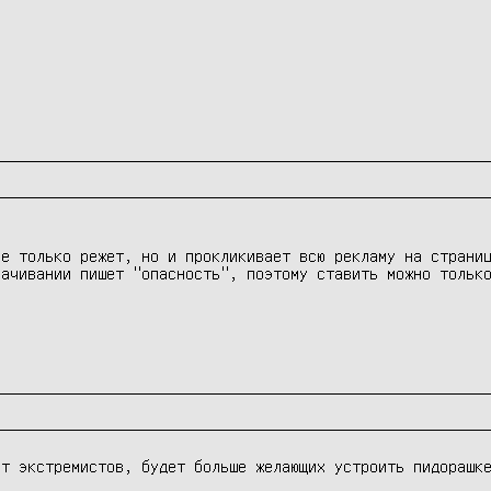
не только режет, но и прокликивает всю рекламу на страни
качивании пишет "опасность", поэтому ставить можно тольк