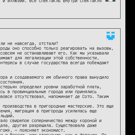
и и иллюзий. Всё спектакль внутри спектакля
ли не навсегда, отстали?

роды оно способно только реагировать на вызовы, 
совсем не останавливают его. Как мы указывали 
имают для легализации этой собственности, 
нтересы в случае государства всегда побеждают 
ора и создаваемого им обычного права вынудило 
состояния.

стерьях определил уровни заработной платы, 
сь в провинциальные города или принялись 
вовсе отсутствовал, напоминает де Сото. Таким 
 производства в пригородные мастерские. Это еще 
ения, миграция в пригороды усилилась еще 
льдий.

ало свирепое соперничество между короной и 
ала, другая разрешала. Существовала даже 
гом», — поясняет экономист.

и и России, или стагнацию, как в Испании. По 