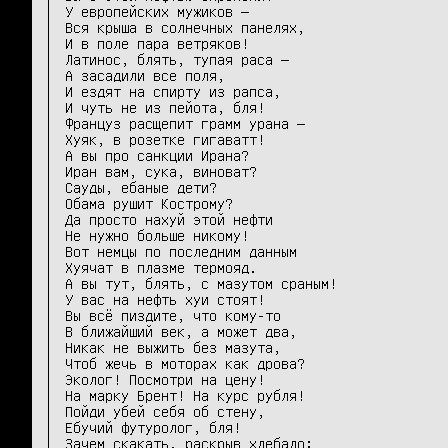
У европейских мужиков —

Вся крыша в солнечных панелях,

И в поле пара ветряков!

Латинос, блять, тупая раса —

А засадили все поля,

И ездят на спирту из рапса,

И чуть не из пейота, бля!

Француз расщепит грамм урана —

Хуяк, в розетке гигаватт!

А вы про санкции Ирана?

Иран вам, сука, виноват?

Сауды, ебаные дети?

Обама рушит Кострому?

Да просто нахуй этой нефти

Не нужно больше никому!

Вот немцы по последним данным

Хуячат в плазме термояд.

А вы тут, блять, с мазутом сраным!

У вас на нефть хуи стоят!

Вы всё пиздите, что кому-то

В ближайший век, а может два,

Никак не выжить без мазута,

Чтоб жечь в моторах как дрова?

Эколог! Посмотри на цену!

На марку Брент! На курс рубля!

Пойди убей себя об стену,

Ебучий футуролог, бля!

Зачем скакать, раскрыв хлебало:
