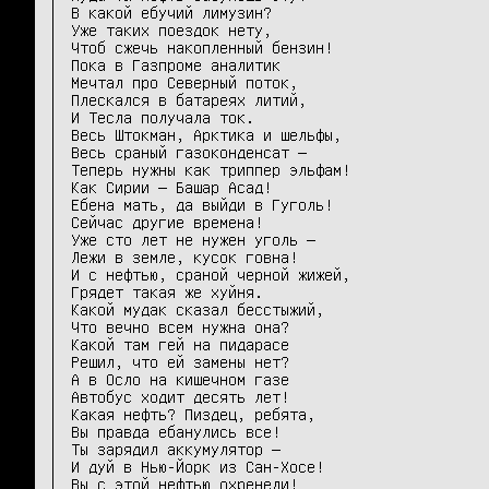
В какой ебучий лимузин?

Уже таких поездок нету,

Чтоб сжечь накопленный бензин!

Пока в Газпроме аналитик

Мечтал про Северный поток,

Плескался в батареях литий,

И Тесла получала ток.

Весь Штокман, Арктика и шельфы,

Весь сраный газоконденсат —

Теперь нужны как триппер эльфам!

Как Сирии — Башар Асад!

Ебена мать, да выйди в Гуголь!

Сейчас другие времена!

Уже сто лет не нужен уголь —

Лежи в земле, кусок говна!

И с нефтью, сраной черной жижей,

Грядет такая же хуйня.

Какой мудак сказал бесстыжий,

Что вечно всем нужна она?

Какой там гей на пидарасе

Решил, что ей замены нет?

А в Осло на кишечном газе

Автобус ходит десять лет!

Какая нефть? Пиздец, ребята,

Вы правда ебанулись все!

Ты зарядил аккумулятор —

И дуй в Нью-Йорк из Сан-Хосе!

Вы с этой нефтью охренели!
