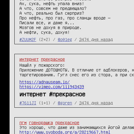
Ах, сука, нефть упала вниз!

А что, совсем не предвещало?

А что, реально был сюрприз?

Про нефть, про газ, про сланцы вроде —

Писали все, и даже я...

Мозгов не дохуя в природе.

А нефти, сука, дохуя!
#ZUUM2F
(2+2) /
@o01eg
/
3474 дня назад
интернет
прекрасное
Нашёл у пожарского:
Приложение ДОТОШНОТЫ. В отличие от адблокеров, 
таргетированию. Гугл снес его из стора, а при с
https://adnauseam.io/
https://vimeo.com/111943439
интернет #прекрасное
#7611JI
(1+1) /
@goren
/
3474 дня назад
пгм
говнорашка
прекрасное
http://www.svoboda.org/a/28219667.html