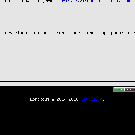
массы не теряют надежды в 
https://github.com/ocaml/ocaml
 heavy discussions.» — гитхаб знает толк в программистск
l
Цоперайт © 2010-2016
@stiletto
.