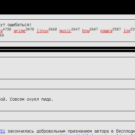
гут ошибаться!
4738
3078
2668
2647
2607
2587
23
та
anime
linux
music
bnw
рашка
log
58
гой. Совсем охуел пидр.
151
 закончилась добровольным признанием автора в бесплодн