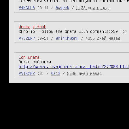
калемвский stdlib. Но революционно настроенные 
#4MGLUB
(0+1) /
@ygrek
/
4132 дня назад
drama
github
«ProTip! Follow the drama with comments:>50 for
#77ZBW7
(0+2) /
@hirthwork
/
4336 дней назад
lor
drama
http://users.livejournal.com/__hedin/277083.htm
#9IKXPZ
(3) /
@a13
/
5686 дней назад