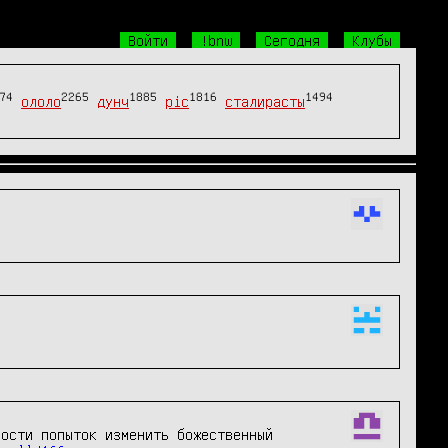
Войти
!bnw
Сегодня
Клубы
74
2265
1885
1816
1494
ололо
дунч
pic
сталирасты
ости попыток изменить божественный 