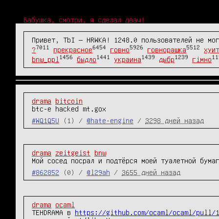
Бабушка, смотри, я сделал двач!
Привет, TbI — HRWKA! 1248.0 пользователей не мо
7011
6454
5926
5512
?
прекрасное
говно
говнорашка
хуи
1456
1441
1439
1239
11
bnw_ppl
быдло
украина
дыбр
гімно
drama
bitcoin
btc-e hacked mt.gox
#WQ1Q5U
(1) /
@hate-engine
/
3298 дней назад
drama
zeitgeist
bnw
Мой сосед посрал и подтёрся моей туалетной бума
#862852
(0) /
@l29ah
/
3655 дней назад
drama
ocaml
TEHDRAMA в 
https://github.com/ocaml/ocaml/pull/