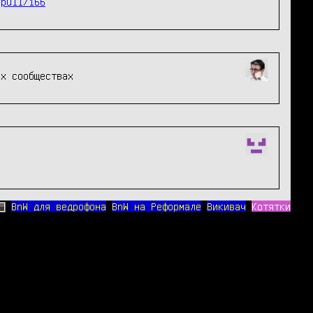
/pull/166
их сообществах
BnW для ведрофона
BnW на Реформале
Викивач
Котятки