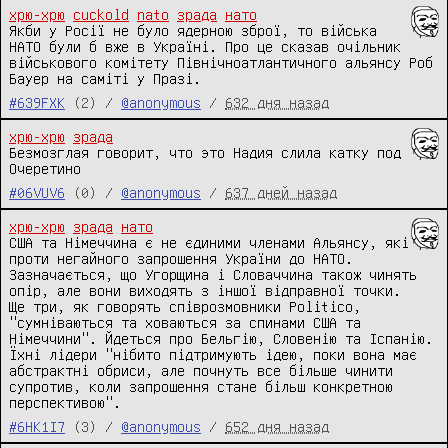
хрю-хрю
cuckold
nato
зрада
нато
Якби у Росії не було ядерною зброї, то війська 
НАТО були б вже в Україні. Про це сказав очільник 
військового комітету Північноатлантичного альянсу Роб 
Бауер на саміті у Празі.
#639FXK
(2) /
@anonymous
/
632 дня назад
хрю-хрю
зрада
Безмозглая говорит, что это Надия слила катку под 
Очеретино
#06VUV6
(0) /
@anonymous
/
637 дней назад
хрю-хрю
зрада
нато
США та Німеччина є не єдиними членами Альянсу, які 
проти негайного запрошення України до НАТО.

Зазначається, що Угорщина і Словаччина також чинять 
опір, але вони виходять з іншої відправної точки.

Ще три, як говорять співрозмовники Politico, 
"сумніваються та ховаються за спинами США та 
Німеччини". Йдеться про Бельгію, Словенію та Іспанію. 
Їхні лідери "нібито підтримують ідею, поки вона має 
абстрактні обриси, але почнуть все більше чинити 
супротив, коли запрошення стане більш конкретною 
перспективою".
#6HK1I7
(3) /
@anonymous
/
652 дня назад