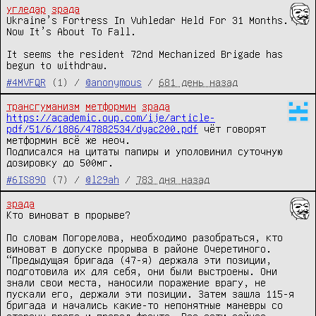
угледар
зрада
Ukraine’s Fortress In Vuhledar Held For 31 Months. 
Now It’s About To Fall.

It seems the resident 72nd Mechanized Brigade has 
begun to withdraw.
#4MVFQR
(1) /
@anonymous
/
681 день назад
трансгуманизм
метформин
зрада
https://academic.oup.com/ije/article-
pdf/51/6/1886/47882534/dyac200.pdf
 чёт говорят 
метформин всё же неоч.

Подписался на цитаты папиры и уполовинил суточную 
дозировку до 500мг.
#6IS89O
(7) /
@l29ah
/
783 дня назад
зрада
Кто виноват в прорыве?

По словам Погорелова, необходимо разобраться, кто 
виноват в допуске прорыва в районе Очеретиного. 
“Предыдущая бригада (47-я) держала эти позиции, 
подготовила их для себя, они были выстроены. Они 
знали свои места, наносили поражение врагу, не 
пускали его, держали эти позиции. Затем зашла 115-я 
бригада и начались какие-то непонятные маневры со 