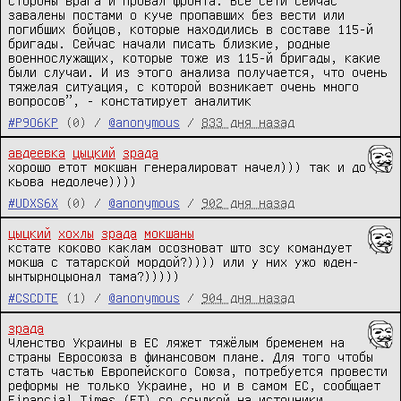
стороны врага и провал фронта. Все сети сейчас 
завалены постами о куче пропавших без вести или 
погибших бойцов, которые находились в составе 115-й 
бригады. Сейчас начали писать близкие, родные 
военнослужащих, которые тоже из 115-й бригады, какие 
были случаи. И из этого анализа получается, что очень 
тяжелая ситуация, с которой возникает очень много 
вопросов”, - констатирует аналитик
#P9O6KP
(0) /
@anonymous
/
833 дня назад
авдеевка
цыцкий
зрада
хорошо етот мокшан генералироват начел))) так и до 
кьова недолече))))
#UDXS6X
(0) /
@anonymous
/
902 дня назад
цыцкий
хохлы
зрада
мокшаны
кстате коково каклам осозноват што зсу командует 
мокша с татарской мордой?)))) или у них ужо юден-
ынтырноцыонал тама?)))))
#CSCDTE
(1) /
@anonymous
/
904 дня назад
зрада
Членство Украины в ЕС ляжет тяжёлым бременем на 
страны Евросоюза в финансовом плане. Для того чтобы 
стать частью Европейского Союза, потребуется провести 
реформы не только Украине, но и в самом ЕС, сообщает 
Financial Times (FT) со ссылкой на источники.