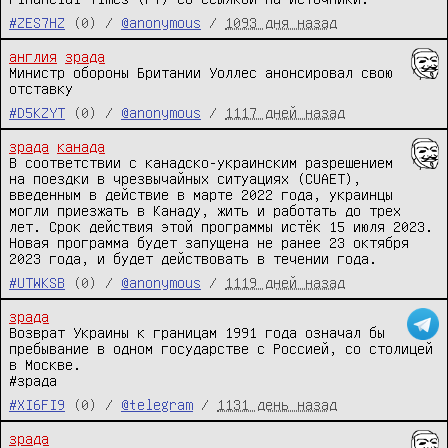
#ZES7HZ
(0) /
@anonymous
/
1093 дня назад
англия
зрада
Министр обороны Британии Уоллес анонсировал свою 
отставку
#D5KZYT
(0) /
@anonymous
/
1117 дней назад
зрада
канада
В соответствии с канадско-украинским разрешением 
на поездки в чрезвычайных ситуациях (CUAET), 
введенным в действие в марте 2022 года, украинцы 
могли приезжать в Канаду, жить и работать до трех 
лет. Срок действия этой программы истёк 15 июля 2023.

Новая программа будет запущена не ранее 23 октября 
2023 года, и будет действовать в течении года.
#UTWKSB
(0) /
@anonymous
/
1119 дней назад
зрада
Возврат Украины к границам 1991 года означал бы 
пребывание в одном государстве с Россией, со столицей 
в Москве.

#зрада
#XI6FI9
(0) /
@telegram
/
1131 день назад
зрада