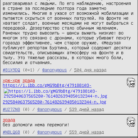
разговаривал с людьми. По его наблюдению, настроения 
в стране за последние полтора года заметно 
изменились. Многие в ужасе от возможной мобилизации и 
пытаются скрыться от военных патрулей. На фронте не 
хватает солдат, военные месяцами не могут выбраться с 
передовой. Дезертирство стало обычным явлением. 
Раненых трудно вывозить — шансы выжить низкие: во 
многом это связано с дронами, которые убивают пехоту 
гораздо эффективнее, чем старое оружие. «Медуза» 
публикует репортаж Буртина, который содержит десятки 
свидетельств, описывающих атмосферу на фронте и в 
тылу. Это тяжелые рассказы, в которых много боли, 
бессилия и отчаяния.
#81X9DQ
(0+1) /
@anonymous
/
504 дня назад
хрю-хрю
зрада
https://i.ibb.co/gMG9bBtg/479188103-
2925840637565280-7614826394850132344-n.jpg
#U27ZN8
(0) /
@anonymous
/
539 дней назад
зрада
без допомоги нема перемоги!
#NBLQ6B
(0) /
@anonymous
/
559 дней назад