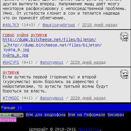
другая вытянута вперед. Напряжение мышц даёт мозгу 
некоторую расфокусировку с непосредственной проблемы. 
Умно. От усталости клонит в сон и теплится надежда 
что он принесёт облегчение.
#40L7K9
(14+3) /
@mugiseyebrows
/
3218 дней назад
говно
хуйня
аутирую
http://dump.bitcheese.net/files/bijeton/
Хуйта_0.jpg
#6HZYFG
(0+1) /
@anonymous
/
3220 дней назад
аутирую
Если аутисты первой (горенисты) и второй 
(куркумисты) волн боролись за равенство с 
нейротипиками, то аутисты третьей волны будут 
бороться за власть.
#TYMGDC
(4+1) /
@anonymous
/
3220 дней назад
Раньше >>
BnW для ведрофона
BnW на Реформале
Викивач
Котятки
Цоперайт © 2010-2016
@stiletto
.