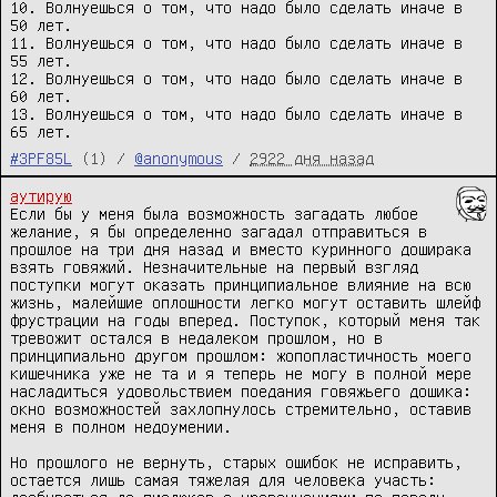
10. Волнуешься о том, что надо было сделать иначе в 
50 лет.

11. Волнуешься о том, что надо было сделать иначе в 
55 лет.

12. Волнуешься о том, что надо было сделать иначе в 
60 лет.

13. Волнуешься о том, что надо было сделать иначе в 
65 лет.
#3PF85L
(1) /
@anonymous
/
2922 дня назад
аутирую
Если бы у меня была возможность загадать любое 
желание, я бы определенно загадал отправиться в 
прошлое на три дня назад и вместо куринного доширака 
взять говяжий. Незначительные на первый взгляд 
поступки могут оказать принципиальное влияние на всю 
жизнь, малейшие оплошности легко могут оставить шлейф 
фрустрации на годы вперед. Поступок, который меня так 
тревожит остался в недалеком прошлом, но в 
принципиально другом прошлом: жопопластичность моего 
кишечника уже не та и я теперь не могу в полной мере 
насладиться удовольствием поедания говяжьего дошика: 
окно возможностей захлопнулось стремительно, оставив 
меня в полном недоумении.

Но прошлого не вернуть, старых ошибок не исправить, 
остается лишь самая тяжелая для человека участь: 