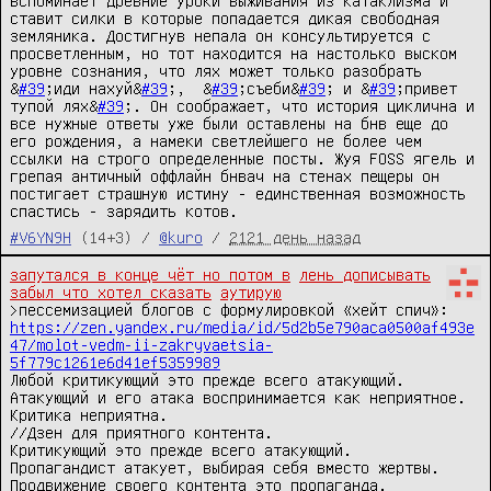
вспоминает древние уроки выживания из катаклизма и 
ставит силки в которые попадается дикая свободная 
земляника. Достигнув непала он консультируется с 
просветленным, но тот находится на настолько выском 
уровне сознания, что лях может только разобрать 
&
#39
;иди нахуй&
#39
;,  &
#39
;съеби&
#39
; и &
#39
;привет 
тупой лях&
#39
;. Он соображает, что история циклична и 
все нужные ответы уже были оставлены на бнв еще до 
его рождения, а намеки светлейшего не более чем 
ссылки на строго определенные посты. Жуя FOSS ягель и 
грепая античный оффлайн бнвач на стенах пещеры он 
постигает страшную истину - единственная возможность 
спастись - зарядить котов.
#V6YN9H
(14+3) /
@kuro
/
2121 день назад
запутался в конце чёт но потом в
лень дописывать
забыл что хотел сказать
аутирую
>пессемизацией блогов с формулировкой «хейт спич»: 
https://zen.yandex.ru/media/id/5d2b5e790aca0500af493e
47/molot-vedm-ii-zakryvaetsia-
5f779c1261e6d41ef5359989
Любой критикующий это прежде всего атакующий. 
Атакующий и его атака воспринимается как неприятное. 
Критика неприятна. 

//Дзен для приятного контента.

Критикующий это прежде всего атакующий. 

Пропагандист атакует, выбирая себя вместо жертвы. 

Продвижение своего контента это пропаганда.
