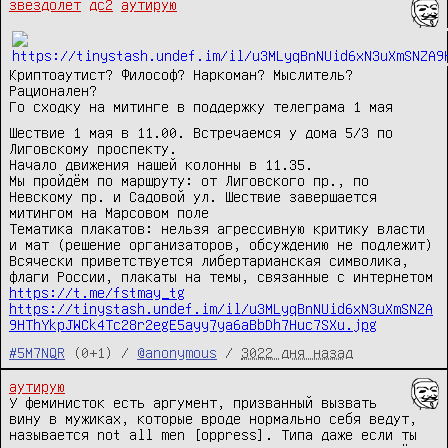
звездолет
дс2
аутирую
Криптоаутист? Философ? Наркоман? Мыслитель?
Рационален?
Го сходку на митинге в поддержку телеграма 1 мая
Шествие 1 мая в 11.00. Встречаемся у дома 5/3 по
Лиговскому проспекту.
Начало движения нашей колонны в 11.35.
Мы пройдём по маршруту: от Лиговского пр., по
Невскому пр. и Садовой ул. Шествие завершается
митингом на Марсовом поле
Тематика плакатов: нельзя агрессивную критику власти
и мат (решение организаторов, обсуждению не подлежит)
Всячески приветствуется либертарианская символика,
флаги России, плакаты на темы, связанные с интернетом
https://t.me/fstmay_tg
https://tinystash.undef.im/il/u3MLyqBnNUid6xN3uXmSNZA
9HThYkpJWCk4Tc28r2egE5ayy7ya6aBbDh7Huc7SXu.jpg
#5M7NQR
(0+1) /
@anonymous
/
3022 дня назад
аутирую
У феминисток есть аргумент, призванный вызвать 
вину в мужиках, которые вроде нормально себя ведут, 
называется not all men [oppress]. Типа даже если ты 