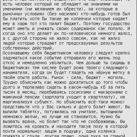
есть человек который не обладает ни знаниями ни 
умениями (ни желанием их обрести), за которые в 
рыночных условиях (без насилия) кто-нибудь готов был 
бы платить хотя бы такие же копеечки которые кидает 
ему в харю тот кто пилит бюджет. Поэтому государство 
может иметь и унижать своих содержанок как попало. И 
когда оно это делает их по-человечески немного жалко, 
а с другой стороны не жалко совсем, как не жалко 
людей которые страдают от предсказуемых результов 
собственных действий.

Осознавшему себя бюджетником человеку следует крепко 
задуматься какое событие отправило его жизнь под 
откос и немедленно уволиться. Чем дольше ты сидишь в 
бюджетниках тем кислее будет рожа твоего следующего 
нанимателя, когда он будет глядеть на чёрную метку в 
твоём опыте работы. Рынок - сила, бюджет - могила.

Трудно объяснить как можно докатиться до того чтобы 
долго и терпеливо сидеть в каком-нибудь кб за пять 
тысяч в месяц, перебиваясь сосисками с макаронами с 
мамкиной пенсии (зарплата уходит в квартплату), не 
маргинализуя субъект. Но объяснить всё-таки можно: 
представьте что у Вас сильно и долго болит живот. Вы 
выпили таблетку, потужились на унитазе, вытошнили 
немножко желчи, но лучше не становится. Нужно бы 
вызвать врача, но болит так что не соображаешь. Вы 
ложитесь на кровать и находите такую позу в которой 
почти нормально: лицом в подушку, одна коленка 
прижата к груди, другая прямо, одна рука за спиной, 