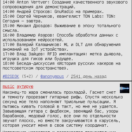
14:00 Anton Vertver: Создание качественного звукового
сопровождения для демонстраций.
14:00 Андрей Строков: GnuRadio на примерах.
15:00 Сергей Черников, евангелист TON Labs: TON:
Сегодня — завтра.
15:00 Михаил Дроздов: Выживание в эпоху тотального
смысла.
16:00 Владимир Азаров: Способы обработки данных с
использованием нейросетей.
17:00 Валерий Калашников: ML и DLT для обнаружения
аноманий на IoT устройствах.
17:00 Влад Зайцев: RFID имплантация: метка дьявола,
игрушка для гиков или будущее.
18:00 Беседа-дискуссия «История русских хакеров на
постсоветском пространстве».
#B2SD3K
(5+2) /
@anonymous
/
2541 день назад
music
аутирую
Наконец-то жара сменилась прохладой. Гаснет снет
и темноту прорезают гитарные рифы. Спустя несколько
секунд мое тело наполняют триольные пульсации. Я
пытаюсь кивать головой в такт, но мне не удается.
Завывающая гитара с фидбеком, звенящий бас, узоры
барабанов, медовый голос, все они по отдельности
звучат плоско, но вместе закручиваются в карусель,
которая уносит меня в свою систему координат.