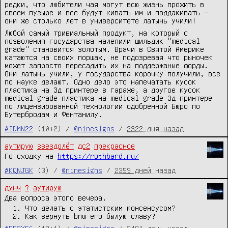
редки, что любители чая могут всю жизнь прожить в
своем пузыре и все будут кивать им и поддакивать —
они же столько лет в университете латынь учили!
Любой самый тривиальный продукт, на который с
позволения государства налепили шильдик "medical
grade" становится золотым. Врачи в Святой Америке
катаются на своих поршах, не подозревая что рыночек
может запросто пересадить их на поддержаные форды.
Они латынь учили, у государства корочку получили, все
по науке делают. Одно дело это напечатать кусок
пластика на 3д принтере в гараже, а другое кусок
medical grade пластика на medical grade 3д принтере
по лицензированной технологии одобренной Бюро по
Бутербродам и Фентанилу.
#IDMN22
(10+2) /
@ninesigns
/
2322 дня назад
аутирую
звездолёт
дс2
прекрасное
Го сходку на
https://rothbard.ru/
#KQNJGK
(3) /
@ninesigns
/
2359 дней назад
дунч
?
аутирую
Два вопроса этого вечера.
Что делать с этатистским консенсусом?
Как вернуть bnw его былую славу?