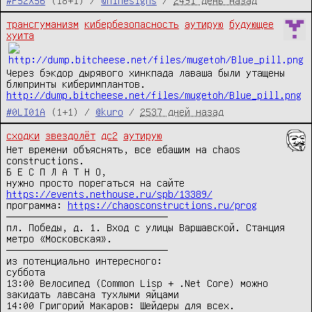
#P52X56
(18+1) /
@ninesigns
/
2491 день назад
трансгуманизм
кибербезопасность
аутирую
будующее
хуита
Через бэкдор дырявого хинкпада лаваша были утащены 
http://dump.bitcheese.net/files/mugetoh/Blue_pill.png
#0LI01A
(1+1) /
@kuro
/
2537 дней назад
сходки
звездолёт
дс2
аутирую
Нет времени объяснять, все ебашим на chaos
constructions.
Б Е С П Л А Т Н О,
нужно просто порегаться на сайте
https://events.nethouse.ru/spb/13389/
программа:
https://chaosconstructions.ru/prog
—————————————————————————————
пл. Победы, д. 1. Вход с улицы Варшавской. Станция
метро «Московская».
—————————————————————————————
из потенциально интересного:
суббота
13:00 Велосипед (Common Lisp + .Net Core) можно
закидать лавсана тухлыми яйцами
14:00 Григорий Макаров: Шейдеры для всех.