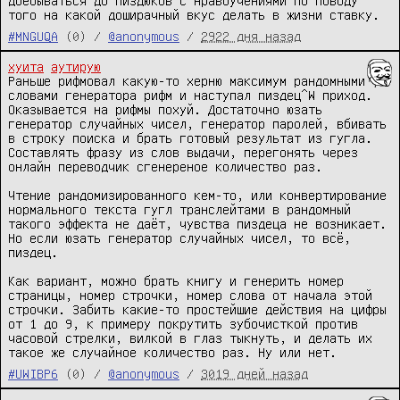
доебываться до пиздюков с нравоучениями по поводу 
того на какой доширачный вкус делать в жизни ставку.
#MNGUQA
(0) /
@anonymous
/
2922 дня назад
хуита
аутирую
Раньше рифмовал какую-то херню максимум рандомными 
словами генератора рифм и наступал пиздец^W приход. 
Оказывается на рифмы похуй. Достаточно юзать 
генератор случайных чисел, генератор паролей, вбивать 
в строку поиска и брать готовый результат из гугла. 
Составлять фразу из слов выдачи, перегонять через 
онлайн переводчик сгенереное количество раз. 

Чтение рандомизированного кем-то, или конвертирование 
нормального текста гугл транслейтами в рандомный 
такого эффекта не даёт, чувства пиздеца не возникает. 
Но если юзать генератор случайных чисел, то всё, 
пиздец.

Как вариант, можно брать книгу и генерить номер 
страницы, номер строчки, номер слова от начала этой 
строчки. Забить какие-то простейшие действия на цифры 
от 1 до 9, к примеру покрутить зубочисткой против 
часовой стрелки, вилкой в глаз тыкнуть, и делать их 
такое же случайное количество раз. Ну или нет.
#UWIBP6
(0) /
@anonymous
/
3019 дней назад