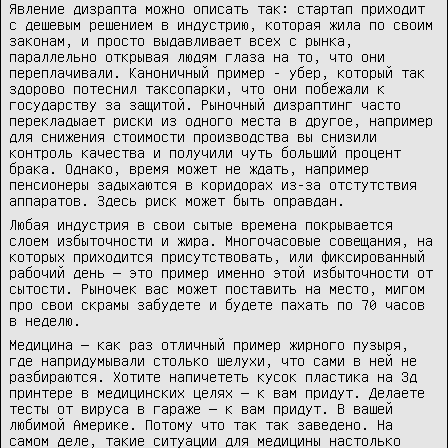
Явление дизрапта можно описать так: стартап приходит
с дешевым решением в индустрию, которая жила по своим
законам, и просто выдавливает всех с рынка,
параллельно открывая людям глаза на то, что они
переплачивали. Каноничный пример - убер, который так
здорово потеснил таксопарки, что они побежали к
государству за защитой. Рыночный дизраптинг часто
перекладыает риски из одного места в другое, например
для снижения стоимости производства вы снизили
контроль качества и получили чуть больший процент
брака. Однако, время может не ждать, например
пенсионеры задыхаются в коридорах из-за отстутствия
аппаратов. Здесь риск может быть оправдан.
Любая индустрия в свои сытые времена покрывается
слоем избыточности и жира. Многочасовые совещания, на
которых приходится присутствовать, или фиксированный
рабочий день — это пример именно этой избыточности от
сытости. Рыночек вас может поставить на место, мигом
про свои скрамы забудете и будете пахать по 70 часов
в неделю.
Медицина — как раз отличный пример жирного пузыря,
где напридумывали столько шелухи, что сами в ней не
разбираются. Хотите напичететь кусок пластика на 3д
принтере в медицинских целях — к вам придут. Делаете
тесты от вируса в гараже — к вам придут. В вашей
любимой Америке. Потому что так так заведено. На
самом деле, такие ситуации для медицины настолько