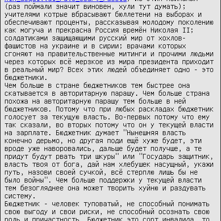
(раз поймали значит виновен, хули тут думать); 
учителями котрые вбрасывают бюллетени на выборах и 
обеспечивают проценты, рассказывая молодому поколению 
как могуча и прекрасна Россия времён Николая II; 
солдатиками защищающими русский мир от хохлов-
фашистов на украине и в сирии; врачами которых 
сгоняют на правительственные митинги и прочими людьми 
через которых всё мерзкое из мира президента приходит 
в реальный мир? Всех этих людей объединяет одно - это 
бюджетники.

Чем больше в стране бюджетников тем быстрее она 
скатывается в авторитарную парашу. Чем больше страна 
похожа на авторитарную парашу тем больше в ней 
бюджетников. Потому что при любых раскладах бюджетник 
голосует за текущую власть. Во-первых потому что ему 
так сказали, во вторых потому что он у текущей власти 
на зарплате. Бюджетник думает "Нынешняя власть 
конечно дерьмо, но другая поди ещё хуже будет, эти 
вроде уже наворовались, дальше будет получше, а те 
придут будут рвать три шкуры" или "Государь защитник, 
власть твоя от бога, дай нам хлебушек насущный, укажи 
путь, назови своей сучкой, всё стерплю лишь бы не 
было войны". Чем больше поддержки у текущей власти 
тем безогляднее она может творить хуйню и раздувать 
систему.

Бюджетник - человек туповатый, не способный понимать 
свою выгоду и свои риски, не способный осознать свою 
роль и причастность. Бюджетник это сорт инвалида, то 