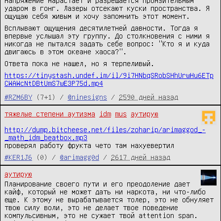
Напряжение нарастает и разрешается пронзительным
ударом в гонг. Лазеры отсекают куски пространства. Я
ощущаю себя живым и хочу запомнить этот момент.
Всплывают ощущения десятилетней давности. Тогда я
впервые услышал эту группу. До столкновения с ними я
никогда не пытался задать себе вопрос: "Кто я и куда
двигаюсь в этом океане хаоса?".
Ответа пока не нашел, но я терпеливый.
https://tinystash.undef.im/il/9i7HNbqSRobSHhUrwHu6ETp
CWAWcNtDBtUmS7wE3P75d.mp4
#RZM6BY
(7+1) /
@ninesigns
/
2590 дней назад
тяжелые степени аутизма
idm
mus
аутирую
http://dump.bitcheese.net/files/zoharip/arimaggod_-
_math_idm_beatbox.mp3
проверял работу фрукта чето там нахуевертил
#KER1J6
(0) /
@arimagg0d
/
2617 дней назад
аутирую
Планирование своего пути и его преодоление дает
кайф, который не может дать ни наркота, ни что-либо
еще. К этому не вырабатывается толер, это не обнуляет
твою силу воли, это не делает твое поведение
компульсивным, это не сужает твой attention span.