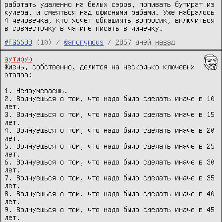
работать удаленно на белых сэров, попивать бутират из
кулера, и смеяться над офисными рабами. Уже набралось
4 человечка, кто хочет обкашлять вопросик, включиться
в совместочку в чатике писать в личечку.
#FG6638
(10) /
@anonymous
/
2857 дней назад
аутирую
Жизнь, собственно, делится на несколько ключевых 
этапов:

1. Недоумеваешь.

2. Волнуешься о том, что надо было сделать иначе в 10 
лет.

3. Волнуешься о том, что надо было сделать иначе в 15 
лет.

4. Волнуешься о том, что надо было сделать иначе в 20 
лет.

5. Волнуешься о том, что надо было сделать иначе в 25 
лет.

6. Волнуешься о том, что надо было сделать иначе в 30 
лет.

7. Волнуешься о том, что надо было сделать иначе в 35 
лет.

8. Волнуешься о том, что надо было сделать иначе в 40 
лет.

9. Волнуешься о том, что надо было сделать иначе в 45 
лет.
