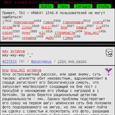
Best viewed with LeechCraft on Microsoft Linux.
Войти
!bnw
Сегодня
Клубы
Привет, TbI — HRWKA! 1248.0 пользователей не могут
ошибаться!
7012
6454
5926
5512
4738
?
прекрасное
говно
говнорашка
хуита
3078
2668
2647
2607
2587
2374
anime
linux
music
bnw
рашка
log
2265
1885
1816
1494
1456
ололо
дунч
pic
сталирасты
bnw_ppl
1441
1439
1239
1158
быдло
украина
дыбр
гімно
мяу
аутирую
мяу-мяу-мяу ^_^
#23T8IX
(0) /
@anonymous
/
1264 дня назад
bnw
bnw_ppl
аутирую
Хочу остросюжетный рассказ, или даже аниму, суть 
такова: штилетта убит неизвестным, адруиноимплант в 
сердце региструет его биологическую смерть, что 
запускает мертвоскрипт создающий на бнв пост с 
просьбой о нахождении его убийцы с наградой в 1 
биткойн. За дело берется рациональный детектив 
рациональности - лях. Однако проблемы подстерегают 
его сразу на первом шагу: шпионская сеть бнв положила 
фото подозреваемого на имгур, но лях не может пойти 
на сделку с совестью и посмотреть это фото, разрешив 