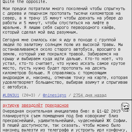
Quite the opposite.
Мои предки потратили много поколений чтобы спрыгнуть
с дерева и пешочком протопать тысячи километров на
север, а я трачу 15 минут чтобы доехать на убере до
работы и 5 минут, чтобы спуститься на лифте в
жральню. Я лишаю себя сырого первородного кайфа,
который сделал мой вид разумным.
Сегодня мне снилось как я иду в походе с группой
людей по залитому солнцем полю из высокой травы. Мы
останавливаемся около старого автобуса, вросшего в
землю, который уже покрылся травой. Забираемся на
крышу и выбираем куда идти дальше. Кто-то ноет, что
устал, кто-то считает, что нужно искать самое крутое
место, пусть нужно будет протопать на десять
километров больше. Я справляюсь с тормозящим
андроидом и, наконец, отмечаю точку на карте, которая
удовлетворяет большинство, выбираю азимут и спрыгиваю
с автобуса.
#LBN3U1
(20+3) /
@ninesigns
/
2754 дня назад
аутирую
звездолёт
прекрасное
Очередная охуительная инициатива бнв: в Q1-Q2 2019
планируется съем помещения под бнв коворкинг близ
прекраснейшей, удивительнейшей, чудеснейшей ЖК Софии.
В пешей доступности, так сказать. Чтобы можно было
наконец вылезти из телеграфа и устроить ирл конфочку,