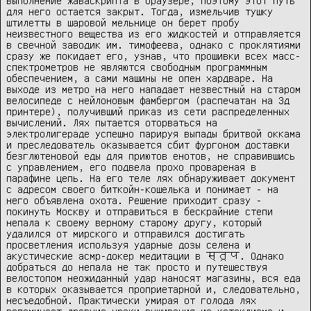
выполнение жаваскрипта в браузере, поэтому этот путь 
для него остается закрыт. Тогда, измельчив тушку 
штилетты в шаровой мельнице он берет пробу 
неизвестного вещества из его жидкостей и отправляется 
в свечной заводик им. тимофеева, однако с проклятиями 
сразу же покидает его, узнав, что прошивки всех масс-
спектрометров не являются свободным программным 
обеспечением, а сами машины не опен хардваре. На 
выходе из метро на него нападает незвестный на старом 
велосипеде c нейлоновым фамбергом (распечатан на 3д 
принтере), получивший приказ из сети распределенных 
вычислений. Лях пытается оторваться на 
электролигераде успешно парируя выпады бритвой оккама 
и преследователь оказывается сбит фургоном доставки 
безглютеновой еды для приютов енотов, не справившись 
с управлением, его подвела прохо провареная в 
парафине цепь. На его теле лях обнаруживает документ 
с адресом своего биткойн-кошелька и понимает - на 
него объявлена охота. Решение приходит сразу - 
покинуть Москву и отправиться в бескрайние степи 
непала к своему верному старому другу, который 
удалился от мирского и отправился достигать 
просветления используя ударные дозы селена и 
акустические асмр-докер медитации в स्तूप. Однако 
добраться до непала не так просто и путешествуя 
велостопом неожиданный удар наносят магазины, вся еда 
в которых оказывается проприетарной и, следовательно, 
несъедобной. Практически умирая от голода лях 