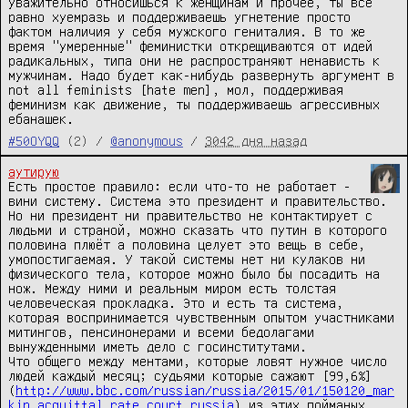
уважительно относишься к женщинам и прочее, ты всё 
равно хуемразь и поддерживаешь угнетение просто 
фактом наличия у себя мужского гениталия. В то же 
время "умеренные" феминистки открещиваются от идей 
радикальных, типа они не распространяют ненависть к 
мужчинам. Надо будет как-нибудь развернуть аргумент в 
not all feminists [hate men], мол, поддерживая 
феминизм как движение, ты поддерживаешь агрессивных 
ебанашек.
#50OYQQ
(2) /
@anonymous
/
3042 дня назад
аутирую
Есть простое правило: если что-то не работает - 
вини систему. Система это президент и правительство. 
Но ни президент ни правительство не контактирует с 
людьми и страной, можно сказать что путин в которого 
половина плюёт а половина целует это вещь в себе, 
умопостигаемая. У такой системы нет ни кулаков ни 
физического тела, которое можно было бы посадить на 
нож. Между ними и реальным миром есть толстая 
человеческая прокладка. Это и есть та система, 
которая воспринимается чувственным опытом участниками 
митингов, пенсинонерами и всеми бедолагами 
вынужденными иметь дело с госинститутами.

Что общего между ментами, которые ловят нужное число 
людей каждый месяц; судьями которые сажают [99,6%]
(
http://www.bbc.com/russian/russia/2015/01/150120_mar
kin_acquittal_rate_court_russia
) из этих пойманых 