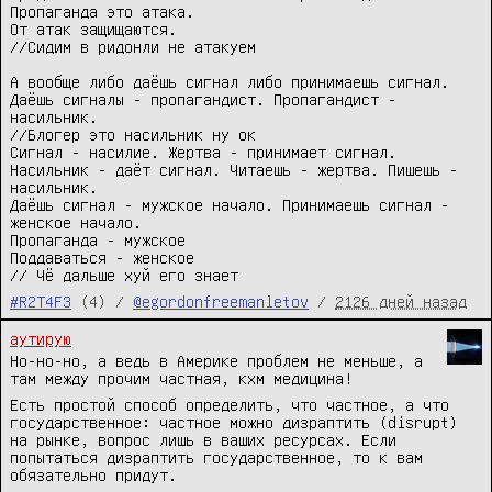
Пропаганда это атака. 

От атак защищаются.

//Сидим в ридонли не атакуем

А вообще либо даёшь сигнал либо принимаешь сигнал. 
Даёшь сигналы - пропагандист. Пропагандист - 
насильник. 

//Блогер это насильник ну ок

Сигнал - насилие. Жертва - принимает сигнал. 
Насильник - даёт сигнал. Читаешь - жертва. Пишешь - 
насильник. 

Даёшь сигнал - мужское начало. Принимаешь сигнал - 
женское начало.

Пропаганда - мужское 

Поддаваться - женское

// Чё дальше хуй его знает
#R2T4F3
(4) /
@egordonfreemanletov
/
2126 дней назад
аутирую
Но-но-но, а ведь в Америке проблем не меньше, а
там между прочим частная, кхм медицина!
Есть простой способ определить, что частное, а что
государственное: частное можно дизраптить (disrupt)
на рынке, вопрос лишь в ваших ресурсах. Если
попытаться дизраптить государственное, то к вам
обязательно придут.