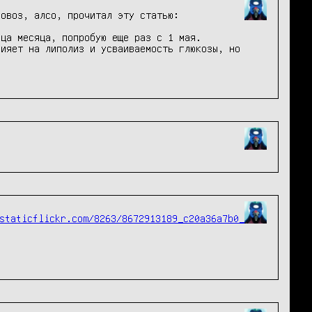
Решил бросить курить, стаж курения - вялое начало с 2009/10 года, летом того же года стал курить как паровоз, алсо, прочитал эту статью: 
ца месяца, попробую еще раз с 1 мая.

ияет на липолиз и усваиваемость глюкозы, но 
staticflickr.com/8263/8672913189_c20a36a7b0_