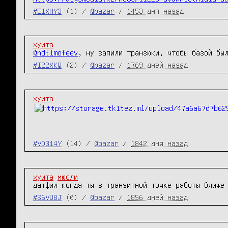
#E1XHY3
(1) /
@bazar
/
1453 дня назад
хуита
@ndtimofeev
, ну запили транзюки, чтобы базой бы
#I22XKQ
(2) /
@bazar
/
1769 дней назад
хуита
#VD314Y
(14) /
@bazar
/
1842 дня назад
хуита
мюсли
датфил когда ты в транзитной точке работы ближе
#S6VU8J
(0) /
@bazar
/
1856 дней назад