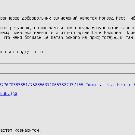
ранчеров добровольных вычислений явлется Конрад Кёрз, иб
ных ресурсах, но их мало и они овеяны мрачноватой завесо
иджу привлекательности я что-то вроде Саши Маркова. Один
 что меня боялась le maman одного из присутствующих там 
ек пьёт водку.+++++
-EGF.jpg
растет ксенаритом.