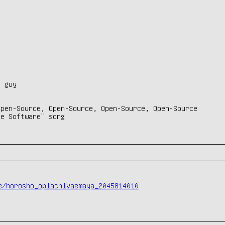
 guy



pen-Source, Open-Source, Open-Source, Open-Source

e Software" song

e/horosho_oplachivaemaya_2045814010