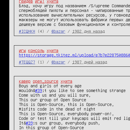
гейдев
игы!
хуита
Блэд, хочу игру под названием /S/upreme Commande
спермоблядей пилоты и персонал - чипированные тр
использование вычислительных ресурсов, у говноед
макюзеры не могут использовать фабрики первых дв
дешевую версию с базовым функционалом и контрол
#ICQHKH
(4) /
@bazar
/
1982 дня назад
игы
консоль
хуита
https://storage.tk1tez.ml/upload/e7b7e228750886
#TEQQZ7
(1) /
@bazar
/
1987 дней назад
кавер
open_source
хуита
Boys and girls of every age

Wouldn&
#39
;t you like to see something strange

Come with us and you will sure,

This our group of Open Source

This is Open-Source, this is Open-Source,

Misfits code in the dead of night

This is Open-Source, everybody power-on!,

Code or test till your keycaps will emit red lig
It&
#39
;s our group, everybody push,

In this group of Open-Source
