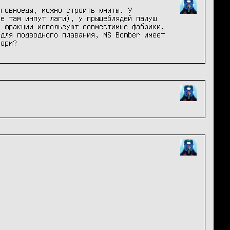
говноеды, можно строить юниты. У 
е там инпут лаги), у прыщеблядей палуш 
 фракции используют совместимые фабрики, 
для подводного плавания, MS Bomber имеет 
Норм?