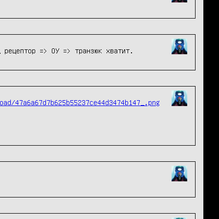
д рецептор => ОУ => транзюк хватит.
oad/47a6a67d7b625b55237ce44d3474b147_.png