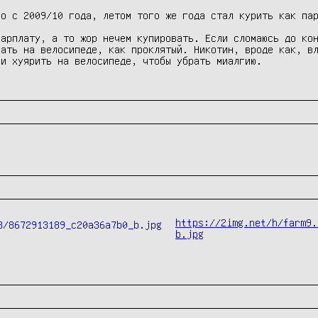
арплату, а то жор нечем купировать. Если сломаюсь до кон
ать на велосипеде, как проклятый. Никотин, вроде как, вл
и хуярить на велосипеде, чтобы убрать миалгию.

https://2img.net/h/farm9.
b.jpg