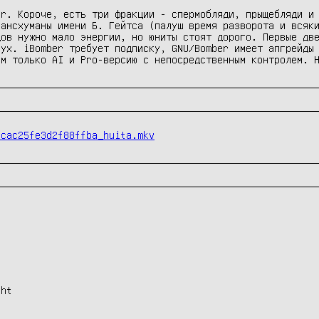
r. Короче, есть три фракции - спермобляди, прыщебляди и 
ансхуманы имени Б. Гейтса (палуш время разворота и всяки
ов нужно мало энергии, но юниты стоят дорого. Первые две
ух. iBomber требует подписку, GNU/Bomber имеет апгрейды 
ем только AI и Pro-версию с непосредственным контролем. 
0cac25fe3d2f88ffba_huita.mkv
ht
