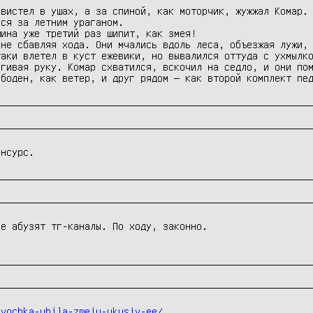
ся за летним ураганом.

ина уже третий раз шипит, как змея!

не сбавляя хода. Они мчались вдоль леса, объезжая лужи, 
аки влетел в куст ежевики, но вывалился оттуда с ухмылко
гивая руку. Комар схватился, вскочил на седло, и они пом
ободен, как ветер, и друг рядом — как второй комплект пе
енсурс.
е абузят тг-каналы. По ходу, законно.

evochka-ubila-zmeiu-ukusiv-ee/