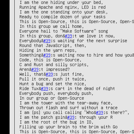
I am the one hiding under your bed,

Running Apache and nginx, LED is red

I am the one standing onto your desk,

Ready to compile dozen of your tasks

This is Open-Source, this is Open-Source, Open-S
In this group we call home,

Everyone hail to "Make Software" song

In this group, don&
#39
;t we love it now,

Everybody&
#39
;s waiting for the next surprise

Round that JavaScript, then,

Hiding in the yarn reps,

Something&
#39
;s waiting now to hire and how you
Code, this is Open-Source,

C and Rust and silly scripts,

Aren&
#39
;t impressed?

Well, that&
#39
;s just fine,

Pull it once, push it twice,

Hunt a bug and set the nice,

Ride Tux&
#39
;s cart in the dead of night

Everybody push, everybody push,

In our group or Open-Source

I am the tower with the tear-away face,

Thrown out flash and surf without a trace

I am [ps] you call calling "Who&
#39
;s there?",

I am the patch goin&
#39
; through your R

I am the root of the bug in IO,

Filling up your brain to the brim with Go

This is Open-Source, this is Open-Source, Open-S