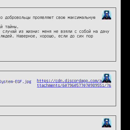
о добровольцы проявляют свою максимальную 
й тайны.

 случай из жизни: меня не взяли с собой на дачу 
людей. Наверное, хорошо, если до сих пор 
https://cdn.discordapp.com/a
ttachments/607960577070989551/76