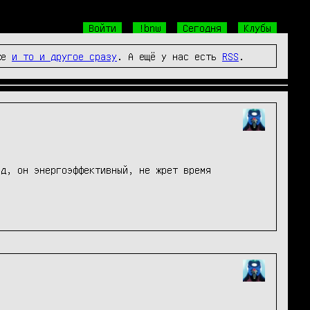
Войти
!bnw
Сегодня
Клубы
же
и то и другое сразу
. А ещё у нас есть
RSS
.
д, он энергоэффективный, не жрет время 