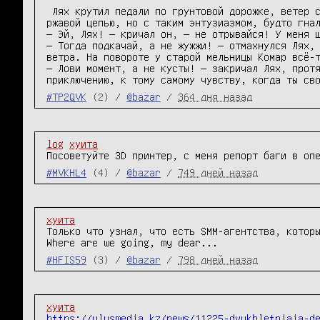
 Лях крутил педали по грунтовой дорожке, ветер свистел в ушах, а за спиной, как моторчик, жужжал Комар. Тот гнал на своём стареньком велосипеде с 
ржавой цепью, но с таким энтузиазмом, будто гнал
— Эй, Лях! — кричал он, — не отрывайся! У меня ш
— Тогда подкачай, а не жужжи! — отмахнулся Лях, 
ветра. На повороте у старой мельницы Комар всё-т
— Лови момент, а не кусты! — закричал Лях, протя
приключению, к тому самому чувству, когда ты св
#TP2QVK
(2) /
@bazar
/
364 дня назад
log
хуита
Посоветуйте 3D принтер, с меня репорт баги в оп
#MVKHL4
(4) /
@bazar
/
749 дней назад
хуита
Только что узнал, что есть SMM-агентства, которы
Where are we going, my dear...
#HFIS59
(3) /
@bazar
/
798 дней назад
хуита
https://ulysmedia.kz/news/11225-dvukhletniaia-d