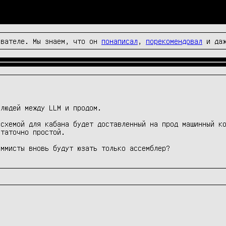
вателе. Мы знаем, что он
понаписал
,
порекомендовал
и да
людей между LLM и продом.

схемой для кабана будет доставленный на прод машинный ко
таточно простой.

аммисты вновь будут юзать только ассемблер?

