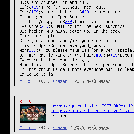
Bugs and sources, in and out,

Life&
#39
;s no fun without freak out,

That&
#39
;s our job but we&
#39
;re not yours

In our group of Open-Source

In this group, don&
#39
;t we love it now,

Everyone&
#39
;s waiting for the next surprise

Old hacker RMS might catch you in the back

Take your laptop,

Give you a punch and give you Pine to use!

This is Open-Source, everybody push,

Won&
#39
;t you please make way for a very special
Our man RMS is king of the hack&
#39
;n&
#39
;patch,
Everyone hail to the living god

Now, this is Open-Source, this is Open-Source, O
In this group we call home everyone hail to "Mak
La la la la la
#20S5GW
(0) /
@bazar
/
2006 дней назад
хуита
https://youtu.be/Ur1XT97Zv3k?t=112
https://www.avito.ru/ivanovo/rezum
Это он?
#53167W
(4) /
@bazar
/
2076 дней назад