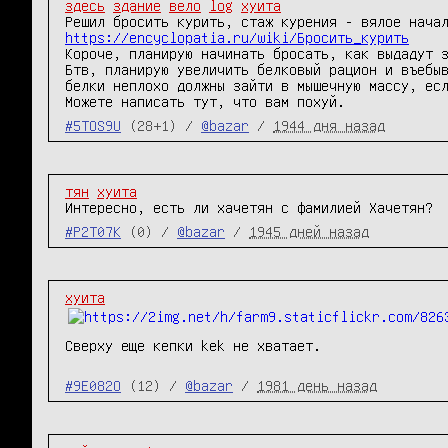
здесь
здание
вело
log
хуита
https://encyclopatia.ru/wiki/Бросить_курить
Короче, планирую начинать бросать, как выдадут з
Бтв, планирую увеличить белковый рацион и въебыв
белки неплохо должны зайти в мышечную массу, есл
Можете написать тут, что вам похуй.
#5TOS9U
(28+1) /
@bazar
/
1944 дня назад
тян
хуита
Интересно, есть ли хачетян с фамилией Хачетян?
#P2T07K
(0) /
@bazar
/
1945 дней назад
хуита
Сверху еще кепки kek не хватает.
#9E082O
(12) /
@bazar
/
1981 день назад