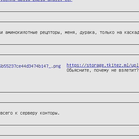
ли аминокилотные рецпторы, меня, дурака, только на каска
https://storage.tk1tez.ml/upl
Обьясните, почему не взлетит?
 всего к серверу конторы.