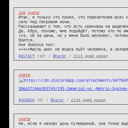
log
хуита
Итак, я только что понял, что повелителем всех к
силу под покровом ночи.

Рассказывают о том, что есть кранчеры на выделен
Да, Кёрз, похоже, мне подойдёт, потому что по им
(хз, чё за дача, но у меня было веселее), потому
боится.

Ave dominus nox!

+++++Мысль дня: не водка пьёт человека, а челов
#QVIGK9
(10) /
@bazar
/
2113 дней назад
хуита
3866371066953749/195-Imperial-vs.-Metric-System
#4OW85H
(0) /
@bazar
/
2114 дней назад
хуита
Не, если я назову дочь Кулевриной, она точно вы