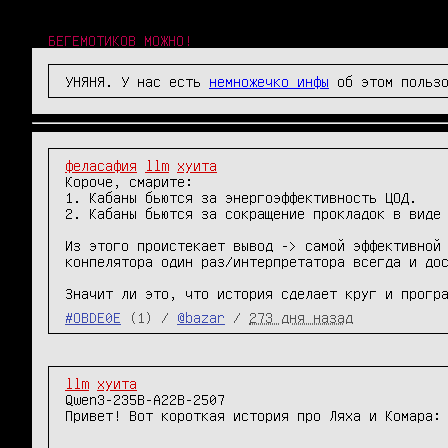
БЕГЕМОТИКОВ МОЖНО!
УНЯНЯ. У нас есть
немножечко инфы
об этом пользо
феласафия
llm
хуита
Короче, смарите:

1. Кабаны бьются за энергоэффективность ЦОД.

2. Кабаны бьются за сокращение прокладок в виде 
Из этого проистекает вывод -> самой эффективной 
конпелятора один раз/интерпретатора всегда и дос
Значит ли это, что история сделает круг и прогр
#OBDE0E
(1) /
@bazar
/
273 дня назад
llm
хуита
Qwen3-235B-A22B-2507          

Привет! Вот короткая история про Ляха и Комара: 