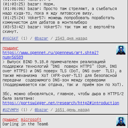
(01:03:25) bazar: Норм.

(01:06:06) bazar: Просто там стреляют, а съебаться 
надо куда-то, пока я жду литовскую визу.

(01:25:24) Voker57: можешь попробовать поработать 
коммунистом для дебатов в монтелиберо

(03:53:42) bazar: Voker57: так там же с вертолёта 
скинут.
#X6C6KF
(1) /
@bazar
/
1543 дня назад
прыщинг
https://www.opennet.ru/opennews/art.shtml?
num=56589
> Выпуск BIND 9.18.0 примечателен реализацией 
поддержки технологий "DNS  поверх HTTPS" (DoH, DNS 
over HTTPS) и DNS поверх TLS (DoT, DNS over  TLS), а 
также механизма  XoT (XFR-over-TLS) для безопасной 
передачи  содержимого DNS-зон между серверами 
(поддерживается как отдача, так и  приём зон по XoT).

Збс, можно обновляться, главное, чтобы дыра в HTTPS/2 
была залатана: 
https://portswigger.net/research/http2#introduction
#U2VMPH
(1) /
@bazar
/
1651 день назад
прыщинг
microsoft
Darling in the Teamß