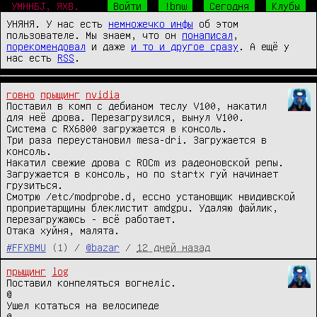
УМННБJ, ЯХВ.
Войти
!bnw
Сегодня
Клубы
УНЯНЯ. У нас есть
немножечко инфы
об этом
пользователе. Мы знаем, что он
понаписал
,
порекомендовал
и даже
и то и другое сразу
. А ещё у
нас есть
RSS
.
говно
прыщинг
nvidia
Поставил в комп с дебианом теслу V100, накатил 
для неё дрова. Перезагрузился, вынул V100.

Система с RX6800 загружается в консоль.

Три раза переустановил mesa-dri. Загружается в 
консоль.

Накатил свежие дрова с ROCm из радеоновской репы. 
Загружается в консоль, но по startx гуй начинает 
грузиться.

Смотрю /etc/modprobe.d, ессно установщик нвидивской 
проприетарщины блеклистит amdgpu. Удаляю файлик, 
перезагружаюсь - всё работает.

Отака хуйня, малята.
#FFXBMU
(1) /
@bazar
/
12 дней назад
прыщинг
log
Поставил конпеляться вогнелiс.

@

Ушел котаться на велосипеде

@
