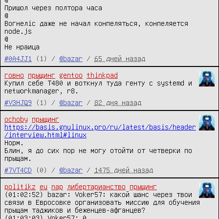
Пришол через полтора часа

@

Вогнелiс даже не начал конпеляться, конпеляется 
node.js

@

Не нраица
#0A4JJ1
(1) /
@bazar
/
65 дней назад
говно
прыщинг
gentoo
thinkpad
Купил себе T480 и воткнул туда генту с systemd и 
networkmanager, r8.
#V3HJQ9
(1) /
@bazar
/
82 дня назад
ochoby
прыщинг
https://basis.gnulinux.pro/ru/latest/basis/header
/interview.html#linux
Норм.

Блин, я до сих пор не могу отойти от четверки по 
прыщам.
#7VT4CD
(0) /
@bazar
/
1475 дней назад
politikz
eu
nap
либертарианство
прыщинг
(01:02:52) bazar: Voker57: какой шанс через твои 
связи в Евросовке организовать миссию для обучения 
прыщам таджиков и беженцев-афганцев?

(01:03:03) Voker57: 0
