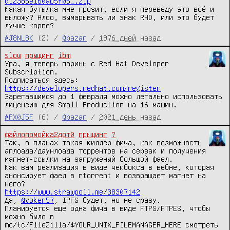
d12385e160ab5f05_.zip
Какая бутылка мне грозит, если я переведу это всё и 
выложу? Алсо, вымарывать ли знак RHD, или это будет 
лучше корпе?
#J8NLBK
(2) /
@bazar
/
1976 дней назад
slow
прыщинг
ibm
Ура, я теперь паринь с Red Hat Developer 
Subscription.

Подписаться здесь: 
https://developers.redhat.com/register
Зарегавшимся до 1 февраля можно легально использовать 
лицензию для Small Production на 16 машин.
#PX0J5F
(6) /
@bazar
/
2021 день назад
файлопомойка2дот0
прыщинг
?
Так, в планах такая киллер-фича, как возможность 
аплоада/даунлоада торрентов на сервак и получения 
магнет-ссылки на загруженый большой фаел.

Как вам реализация в виде чекбокса в вебне, которая 
анонсирует фаел в rtorrent и возвращает магнет на 
https://www.strawpoll.me/38307142
Да, 
@voker57
, IPFS будет, но не сразу.

Планируется еще одна фича в виде FTPS/FTPES, чтобы 
можно было в 
mc/tc/FileZilla/$YOUR_UNIX_FILEMANAGER_HERE смотреть 