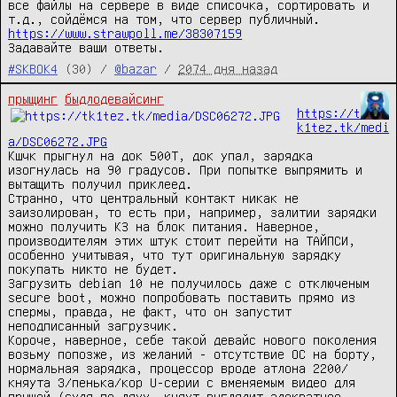
все файлы на сервере в виде списочка, сортировать и 
https://www.strawpoll.me/38307159
Задавайте ваши ответы.
#SKBOK4
(30) /
@bazar
/
2074 дня назад
прыщинг
быдлодевайсинг
https://t
k1tez.tk/medi
a/DSC06272.JPG
Кшчк прыгнул на док 500T, док упал, зарядка 
изогнулась на 90 градусов. При попытке выпрямить и 
вытащить получил приклеед.

Странно, что центральный контакт никак не 
заизолирован, то есть при, например, залитии зарядки 
можно получить КЗ на блок питания. Наверное, 
производителям этих штук стоит перейти на ТАЙПСИ, 
особенно учитывая, что тут оригинальную зарядку 
покупать никто не будет.

Загрузить debian 10 не получилось даже с отключеным 
secure boot, можно попробовать поставить прямо из 
спермы, правда, не факт, что он запустит 
неподписанный загрузчик.

Короче, наверное, себе такой девайс нового поколения 
возьму попозже, из желаний - отсутствие ОС на борту, 
нормальная зарядка, процессор вроде атлона 2200/
княута 3/пенька/кор U-серии с вменяемым видео для 
прыщей (судя по ляху, княут выглядит адекватнее, 