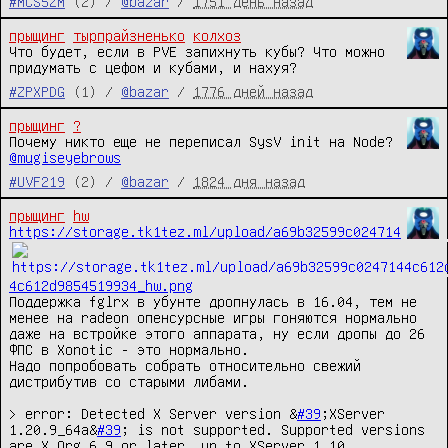
#MCS5ZM
(2) /
@bazar
/
1751 день назад
прыщинг
тырпрайзненько
колхоз
Что будет, если в PVE запихнуть кубы? Что можно 
придумать с цефом и кубами, и нахуя?
#ZPXPDG
(1) /
@bazar
/
1776 дней назад
прыщинг
?
Почему никто еще не переписал SysV init на Node? 
@mugiseyebrows
#UVF219
(2) /
@bazar
/
1824 дня назад
прыщинг
hw
https://storage.tk1tez.ml/upload/a69b32599c024714
4c612d9854519934_hw.png
Поддержка fglrx в убунте дропнулась в 16.04, тем не 
менее на radeon опенсурсные игры гоняются нормально 
даже на встройке этого аппарата, ну если дропы до 26 
ФПС в Xonotic - это нормально.

Надо попробовать собрать относительно свежий 
дистрибутив со старыми либами.

> error: Detected X Server version &
#39
;XServer 
1.20.9_64a&
#39
; is not supported. Supported versions 
are X.Org 6.9 or later, up to XServer 1.10 