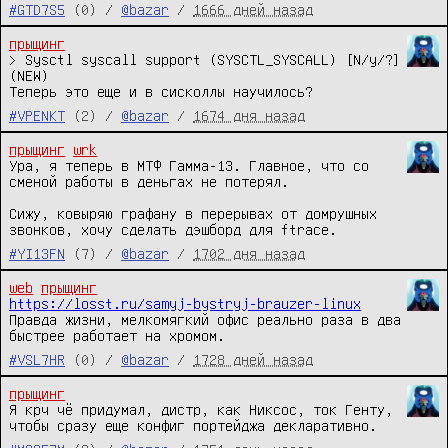
#GTD7S5
(0) /
@bazar
/
1666 дней назад
прыщинг
> Sysctl syscall support (SYSCTL_SYSCALL) [N/y/?] 
(NEW) 

Теперь это еще и в сисколлы научилось?
#VPENKT
(2) /
@bazar
/
1674 дня назад
прыщинг
wrk
Ура, я теперь в МТФ Гамма-13. Главное, что со 
сменой работы в деньгах не потерял.

Сижу, ковыряю графану в перерывах от домрушных 
звонков, хочу сделать дэшборд для ftrace.
#YI13FN
(7) /
@bazar
/
1702 дня назад
web
прыщинг
https://losst.ru/samyj-bystryj-brauzer-linux
Правда жизни, мелкомягкий офис реально раза в два 
быстрее работает на хромом.
#VSL7HR
(0) /
@bazar
/
1728 дней назад
прыщинг
Я крч чё придумал, дистр, как Никсос, ток Генту, 
чтобы сразу еще конфиг портейджа декларативно.