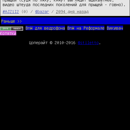
видео штеуда последних поколений для прыщей - говно).
#AJZ1I2
(0) /
@bazar
/
2094 дня назад
Раньше >>
BnW для ведрофона
BnW на Реформале
Викивач
Котятки
Цоперайт © 2010-2016
@stiletto
.