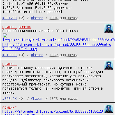
(default:v2:x86_64:lib32:XServer 
1.20.9_64a:none:5.4.0-80-generic:)

Installation will not proceed.
#HBIV80
(2) /
@bazar
/
1834 дня назад
прыщинг
centos
Слив обновленного дизайна Alma Linux: 
https://storage.tk1tez.ml/upload/22a52452bbbbc699e6f0
7dcb0a23f71f_.png
#0T2ODI
(0) /
@bazar
/
1952 дня назад
прыщинг
Пришла в голову аллегория: systemd - это как 
приклад автомата Калашникова, в который запихнули 
противовес автоматики, крепление для оптического 
прицела, дубликатор спускового механизма и 
подствольный гранатомет, но которым можно 
пользоваться только как миномётом, втыкая ствол в 
землю.
#5A6LQX
(0) /
@bazar
/
1973 дня назад
прыщинг
https://storage.tk1tez.ml/upload/8d1bb50261f35129