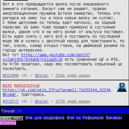
Вот в это превращается вилка после ежедневного 
зимнего катания. Локаут уже не решает, правая 
амортизационная пружина встала намертво. Теперь это 
ригидка на зиму (ну и пока новую вилку не куплю).

С 48ми шатунами он теперь едет неплохо, но задний 
переклюк за зиму тоже пришел примерно в состояние 
вилки, даром что я на него ролик от альтуса поставил. 
Есть идея снять с него всё и поставить по последней 
моде NW и колесо с десяткой назад для тракторинга. Ну 
тип, ололо, комар открыл глаза, на дюймовой резине по 
городу интереснее.

Вот тут 
https://www.youtube.com/watch?
v=ZwHiXhOjSn4&pbjreload=10
 есть сравнение ЦК и МТБ. 
На 0:50 проиграл, надо ему посоветовать серьезный цк 
посмотреть.
#E6UBMN
(0) /
@bazar
/
2266 дней назад
вело
маркетолухи
https://vk.com/velo_37rus?w=wall-71692444_42246
@komar
, триггерись.
#OCBSYC
(0) /
@bazar
/
2278 дней назад
Раньше >>
BnW для ведрофона
BnW на Реформале
Викивач
Котятки