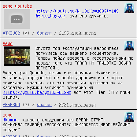
вело
youtube
https://youtu.be/Nj_BeXqwqO0?t=149
@tree_hugger
, дуй его дружить.
#TKZU62
(0) /
@bazar
/
2195 дней назад
вело
Спустя год эксплуатации велосипеда 
погнулась ось заднего эксцентрика. 
Теперь пойду воевать с кассетодаунами по 
поводу того что "АААА НА ТРИЩОТКЕ ОСЬКА 
ПОГНЁТСЯ".

Эксцентрик Quando, велик мой обычный. Мужики из 
магазина, торгующего не особо дорогими и не шпрот-
великами сказали, что это нечастая проблема на их 
кассетах. Мужики выглядят примерно на 
https://youtu.be/yotOZVELSMc
 вот этот Tier (THY KNOW 
BIEKS).
#W5E3GU
(2) /
@bazar
/
2221 день назад
вело
@komar
, когда в следующий раз ЁРБАН-СТРИТ-
ДАУНХИЛЛ-ФРИРОЙД-КРОССКАНТРИ-ЦИКЛОКРОСС-ДРАГ-РЕЙСИНГ 
поедем?
#2O7ODU
(7) /
@bazar
/
2227 дней назад