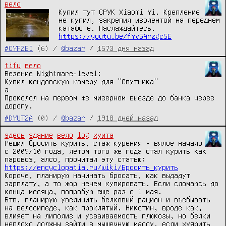
вело
Купил тут СРУК Xiaomi Yi. Крепление 
не купил, закрепил изолентой на переднем 
https://youtu.be/fYv5Arzgc5E
#CYFZBI
(6) /
@bazar
/
1573 дня назад
tifu
вело
Везение Nightmare-level:

Купил кендовскую камеру для "Спутника"

а

Проколол на первом же мизерном выезде до банка через 
дорогу.
#DYUT2A
(0) /
@bazar
/
1918 дней назад
здесь
здание
вело
log
хуита
Решил бросить курить, стаж курения - вялое начало 
с 2009/10 года, летом того же года стал курить как 
паровоз, алсо, прочитал эту статью: 
https://encyclopatia.ru/wiki/Бросить_курить
Короче, планирую начинать бросать, как выдадут 
зарплату, а то жор нечем купировать. Если сломаюсь до 
конца месяца, попробую еще раз с 1 мая.

Бтв, планирую увеличить белковый рацион и въебывать 
на велосипеде, как проклятый. Никотин, вроде как, 
влияет на липолиз и усваиваемость глюкозы, но белки 
неплохо должны зайти в мышечную массу, если хуярить 