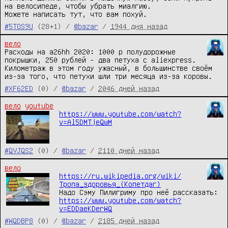
на велосипеде, чтобы убрать миалгию.

Можете написать тут, что вам похуй.
#5TOS9U
(28+1) /
@bazar
/
1944 дня назад
вело
Расходы на a26hh 2020: 1000 р полудорожные 
покрышки, 250 рублей - два петуха с aliexpress. 
Километраж в этом году ужасный, в большинстве своём 
из-за того, что петухи шли три месяца из-за коровы.
#XF62ED
(0) /
@bazar
/
2046 дней назад
вело
youtube
https://www.youtube.com/watch?
v=Al5DMTjeQwM
#QVJQS2
(0) /
@bazar
/
2110 дней назад
вело
https://ru.wikipedia.org/wiki/
Тропа_здоровья_(Копетдаг)
Надо Сэму Пилигриму про неё рассказать: 
https://www.youtube.com/watch?
v=EDDaeKDerWQ
#WQDBP8
(0) /
@bazar
/
2185 дней назад