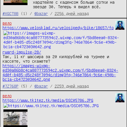
хардтейле с каденсом больше сотки на 
звезде 30. Теперь я видел всё.
#XGCT8B
(1) /
@bazar
/
2256 дней назад
вело
https://www.velosklad.ru/velosipedy/bike/18657/fo
rward-impulse-28/
Так, 11 кг шассира за 20 килорублей на турнее и 
https://images-wixmp-
ed30a86b8c4ca887773594c2.wixmp.com/f/5bd8eea0-8324-
4d0f-b485-d5c248f7094c/d1mg3fq-746e7864-9c6e-490b-
bc1a-cb4723030642.png
#7Z768P
(5) /
@bazar
/
2259 дней назад
вело
https://www.tk1tez.tk/media/DSC05786.JPG