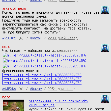
android
вело
Комар, го вместе приложуху для великов писать без 
всякой рекламной хрени.

Предлагаю туда еще запихнуть возможность 
зарегистрироваться как хекка с возможностью 
выставлять контракт  на доставку тебе жратвы.

Ты где бигдату хотел хостить?
#Y2OJ02
(6) /
@bazar
/
2238 дней назад
вело
Что бывает у набасов при использовании 
https://www.tk1tez.tk/media/DSC05787.JPG
https://www.tk1tez.tk/media/DSC05788.JPG
https://www.tk1tez.tk/media/DSC05789.JPG
#0JBXK0
(0) /
@bazar
/
2254 дня назад
вело
https://www.youtube.com/watch?
v=Dqj2Amap8ds
Чувак в лайкре от Армани едет на лефти-