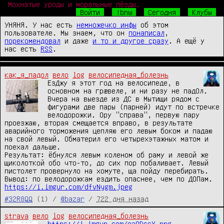
Мохнатые уроды и моральные пёзды.
Войти
!bnw
Сегодня
Клубы
УНЯНЯ. У нас есть
немножечко инфы
об этом
пользователе. Мы знаем, что он
понаписал
,
порекомендовал
и даже
и то и другое сразу
. А ещё у
нас есть
RSS
.
как_я_падол
вело
log
велосипедная_болезнь
ЕзДжу я этот год на велосипеде, в 
основном на грæвеле, и ни разу не падОл.

Вчера на выезде из ДС в Мытищи рядом с 
фигурами две пары (парней) идут по встречке 
велодорожки. Ору "справа", первую пару 
проезжаю, вторая смещается вправо, в результате 
аварийного торможения цепляю его левым боком и падаю 
на свой левый. Обматерил его четырехэтажных матом и 
поехал дальше.

Результат: ёбнулся левым коленом об раму и левой же 
щиколоткой обо что-то, до сих пор побаливает. Левый 
пистолет провернуло на хомуте, ща пойду перебирать.

https://i.imgur.com/dfvNygm.jpeg
#32R8QQ
(1) /
@bazar
/
722 дня назад
strava
вело
log
велосипедная_болезнь
https://i.imgur.com/oaQDssX.png