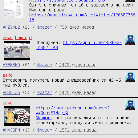
Вот это эпичный топ 10 с заездом в магазин. 
https://www.strava.com/activities/120687796
19
#FZ7VL2
(2) /
@bazar
/
730 дней назад
вело
bnw_ppl
Обноружен: 
https://youtu.be/YkKKEx-
icS8?t=43
#95M5WA
(0) /
@bazar
/
1470 дней назад
вело
Отговорить покупать новый днищесасейник за 42-45 
тыщ рублей.
#H85IJ6
(2) /
@bazar
/
1476 дней назад
вело
https://www.youtube.com/watch?
v=QnuxP7Nae_Q
@komar
, вот распинаешься ты сос своими 
планетарками, послушай умного человека.
#MV3GFM
(1) /
@bazar
/
1571 день назад