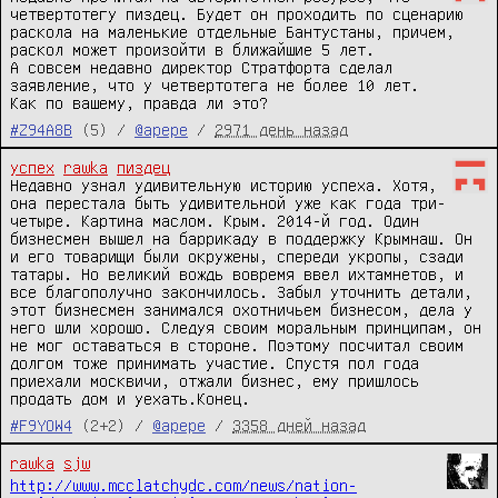
четвертотегу пиздец. Будет он проходить по сценарию 
раскола на маленькие отдельные Бантустаны, причем, 
раскол может произойти в ближайшие 5 лет. 

А совсем недавно директор Стратфорта сделал 
заявление, что у четвертотега не более 10 лет. 

Как по вашему, правда ли это?
#Z94A8B
(5) /
@apepe
/
2971 день назад
успех
rawka
пиздец
Недавно узнал удивительную историю успеха. Хотя, 
она перестала быть удивительной уже как года три-
четыре. Картина маслом. Крым. 2014-й год. Один 
бизнесмен вышел на баррикаду в поддержку Крымнаш. Он 
и его товарищи были окружены, спереди укропы, сзади 
татары. Но великий вождь вовремя ввел ихтамнетов, и 
все благополучно закончилось. Забыл уточнить детали, 
этот бизнесмен занимался охотничьем бизнесом, дела у 
него шли хорошо. Следуя своим моральным принципам, он 
не мог оставаться в стороне. Поэтому посчитал своим 
долгом тоже принимать участие. Спустя пол года 
приехали москвичи, отжали бизнес, ему пришлось 
продать дом и уехать.Конец.
#F9YOW4
(2+2) /
@apepe
/
3358 дней назад
rawka
sjw
http://www.mcclatchydc.com/news/nation-