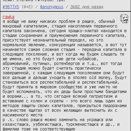
#9B7TX5
(0+2) /
@anonymous
/
3682 дня назад
rawka
я вобще не вижу никаких проблем в рашке, обычный 
махровый капитализм, стадия накопления первичного 
капитала закончена, сегодня «рашко-элита» находится в 
стадии сохранения и приумножения первичного капитала, 
присутствует незначительный передел, но это 
нормальное явление, конкуренция называется, а вот тут 
начинается самая сложная стадия - передача капитала в 
следующее поколение, и вот когда мы будем слышать те 
же имена, но это будут уже дети чубайсов, 
абрамовичей, путиных, ротенбергов и т.д., вот тогда 
эту стадию можно будет считать практически 
завершенной, с каждым следующим поколением они будут 
все дальше и дальше уходить в «поле» old money, будут 
становиться все респектабельней и респектабельней, 
будут приняты в мировом сообществе и уже никто не 
будет вспоминать, что их деды были простыми бандитами 
и ворами... а то, что сегодня всякий патриотизм и 
вставание с колен и скрепы - это всего лишь один из 
методов защиты своих капиталов, прикрыться пидорахами 
в качестве «щита» от всех желающих вытеснить их с 
насиженного места

p .s. слово рашка можно заменить на украшка или 
казахсташка, узбекисташка, туркменисташка и др., и 
фамилии тоже на соответствующие