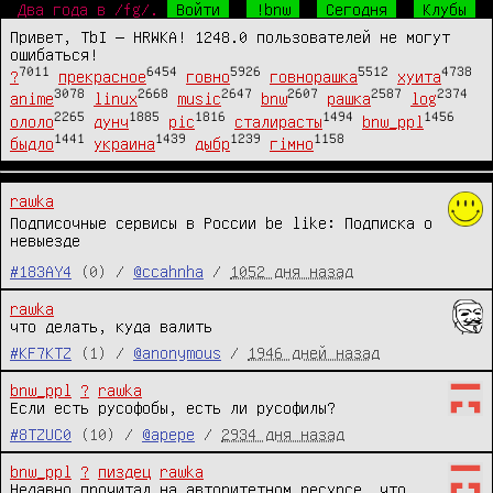
Два года в /fg/.
Войти
!bnw
Сегодня
Клубы
Привет, TbI — HRWKA! 1248.0 пользователей не могут
ошибаться!
7011
6454
5926
5512
4738
?
прекрасное
говно
говнорашка
хуита
3078
2668
2647
2607
2587
2374
anime
linux
music
bnw
рашка
log
2265
1885
1816
1494
1456
ололо
дунч
pic
сталирасты
bnw_ppl
1441
1439
1239
1158
быдло
украина
дыбр
гімно
rawka
Подписочные сервисы в России be like: Подписка о
невыезде
#183AY4
(0) /
@ccahnha
/
1052 дня назад
rawka
что делать, куда валить
#KF7KTZ
(1) /
@anonymous
/
1946 дней назад
bnw_ppl
?
rawka
Если есть русофобы, есть ли русофилы? 
#8TZUC0
(10) /
@apepe
/
2934 дня назад
bnw_ppl
?
пиздец
rawka
Недавно прочитал на авторитетном ресурсе, что 