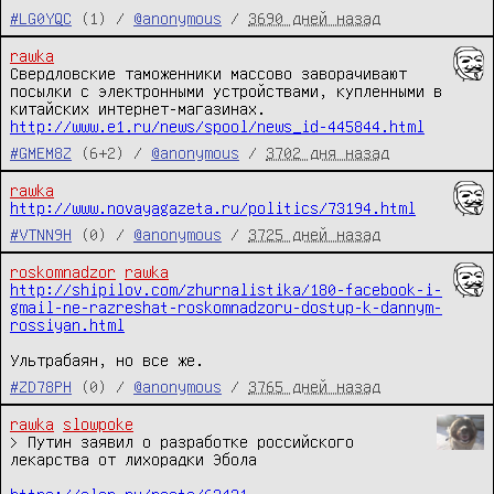
#LG0YQC
(1) /
@anonymous
/
3690 дней назад
rawka
Свердловские таможенники массово заворачивают 
посылки с электронными устройствами, купленными в 
http://www.e1.ru/news/spool/news_id-445844.html
#GMEM8Z
(6+2) /
@anonymous
/
3702 дня назад
rawka
http://www.novayagazeta.ru/politics/73194.html
#VTNN9H
(0) /
@anonymous
/
3725 дней назад
roskomnadzor
rawka
http://shipilov.com/zhurnalistika/180-facebook-i-
gmail-ne-razreshat-roskomnadzoru-dostup-k-dannym-
rossiyan.html
Ультрабаян, но все же.
#ZD78PH
(0) /
@anonymous
/
3765 дней назад
rawka
slowpoke
> Путин заявил о разработке российского 
лекарства от лихорадки Эбола
