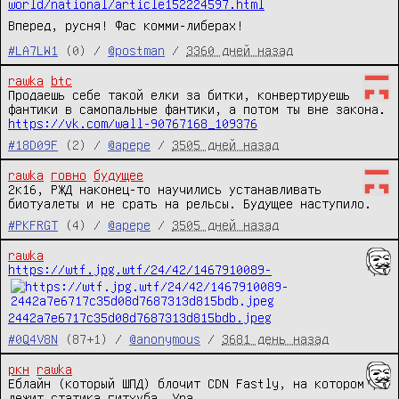
world/national/article152224597.html
Вперед, русня! Фас комми-либерах!
#LA7LW1
(0) /
@postman
/
3360 дней назад
rawka
btc
Продаешь себе такой елки за битки, конвертируешь 
https://vk.com/wall-90767168_109376
#18D09F
(2) /
@apepe
/
3505 дней назад
rawka
говно
будущее
2к16, РЖД наконец-то научились устанавливать 
биотуалеты и не срать на рельсы. Будущее наступило.
#PKFRGT
(4) /
@apepe
/
3505 дней назад
rawka
https://wtf.jpg.wtf/24/42/1467910089-
2442a7e6717c35d08d7687313d815bdb.jpeg
#0Q4V8N
(87+1) /
@anonymous
/
3681 день назад
ркн
rawka
Еблайн (который ШПД) блочит CDN Fastly, на котором 
лежит статика гитхуба. Ура.