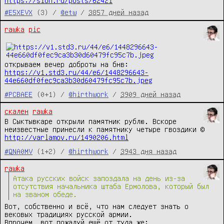
https://slon.ru/posts/62421
#E5XEVX
(3) /
@etw
/
3857 дней назад
rawka
pic
открываем вечер доброты на бнв:
https://v1.std3.ru/44/e6/1448296643-
44e660df0fec9ca3b30d60479fc95c7b.jpeg
#PCBAEE
(0+1) /
@hirthwork
/
3909 дней назад
скален
rawka
В Сыктывкаре открыли памятник рублю. Вскоре
неизвестные принесли к памятнику четыре гвоздики ©
http://varlamov.ru/1490206.html
#QNA0MV
(1+2) /
@hirthwork
/
3943 дня назад
rawka
Атака русских войск запоздала на день из-за
отсутствия начальника штаба Ермолова, который был
на званом обеде.
Вот, собственно и всё, что нам следует знать о
вековых традициях русской армии.
Впрочем, вот пожалуй ещё от туда же: