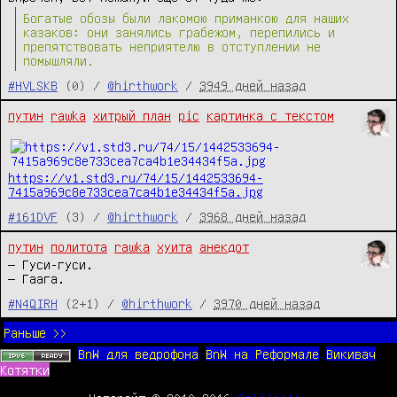
Богатые обозы были лакомою приманкою для наших
казаков: они занялись грабежом, перепились и
препятствовать неприятелю в отступлении не
помышляли.
#HVLSKB
(0) /
@hirthwork
/
3949 дней назад
путин
rawka
хитрый план
pic
картинка с текстом
https://v1.std3.ru/74/15/1442533694-
7415a969c8e733cea7ca4b1e34434f5a.jpg
#161DVF
(3) /
@hirthwork
/
3968 дней назад
путин
политота
rawka
хуита
анекдот
— Гуси-гуси.
— Гаага.
#N4QIRH
(2+1) /
@hirthwork
/
3970 дней назад
Раньше >>
BnW для ведрофона
BnW на Реформале
Викивач
Котятки