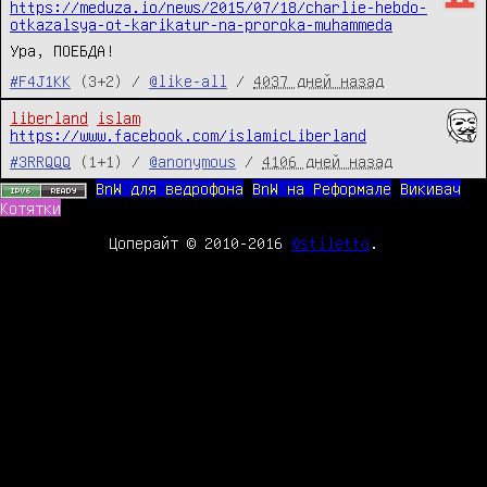
https://meduza.io/news/2015/07/18/charlie-hebdo-
otkazalsya-ot-karikatur-na-proroka-muhammeda
Ура, ПОЕБДА!
#F4J1KK
(3+2) /
@like-all
/
4037 дней назад
liberland
islam
https://www.facebook.com/islamicLiberland
#3RRQQQ
(1+1) /
@anonymous
/
4106 дней назад
BnW для ведрофона
BnW на Реформале
Викивач
Котятки
Цоперайт © 2010-2016
@stiletto
.