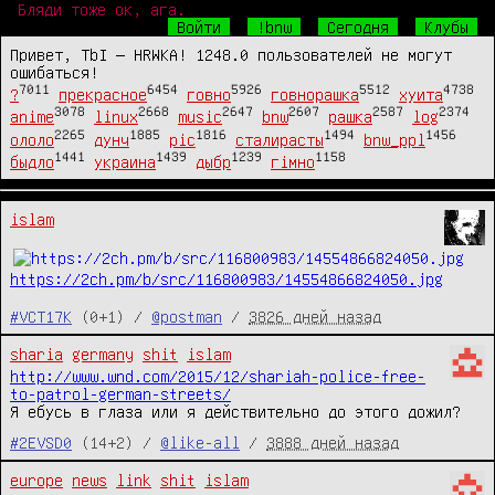
Бляди тоже ок, ага.
Войти
!bnw
Сегодня
Клубы
Привет, TbI — HRWKA! 1248.0 пользователей не могут
ошибаться!
7011
6454
5926
5512
4738
?
прекрасное
говно
говнорашка
хуита
3078
2668
2647
2607
2587
2374
anime
linux
music
bnw
рашка
log
2265
1885
1816
1494
1456
ололо
дунч
pic
сталирасты
bnw_ppl
1441
1439
1239
1158
быдло
украина
дыбр
гімно
islam
https://2ch.pm/b/src/116800983/14554866824050.jpg
#VCT17K
(0+1) /
@postman
/
3826 дней назад
sharia
germany
shit
islam
http://www.wnd.com/2015/12/shariah-police-free-
to-patrol-german-streets/
Я ебусь в глаза или я действительно до этого дожил?
#2EVSD0
(14+2) /
@like-all
/
3888 дней назад
europe
news
link
shit
islam