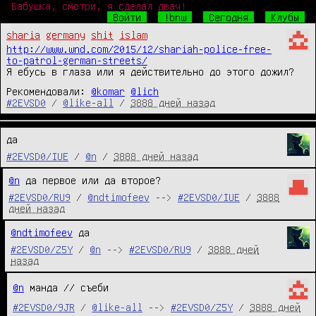
Бабушка, смотри, я сделал двач!
Войти
!bnw
Сегодня
Клубы
sharia
germany
shit
islam
http://www.wnd.com/2015/12/shariah-police-free-
to-patrol-german-streets/
Я ебусь в глаза или я действительно до этого дожил?
Рекомендовали:
@komar
@lich
#2EVSD0
/
@like-all
/
3888 дней назад
да
#2EVSD0/IUE
/
@n
/
3888 дней назад
@n
 да первое или да второе?
#2EVSD0/RU9
/
@ndtimofeev
-->
#2EVSD0/IUE
/
3888
дней назад
@ndtimofeev
 да
#2EVSD0/Z5Y
/
@n
-->
#2EVSD0/RU9
/
3888 дней
назад
@n
манда // съеби
#2EVSD0/9JR
/
@like-all
-->
#2EVSD0/Z5Y
/
3888 дней