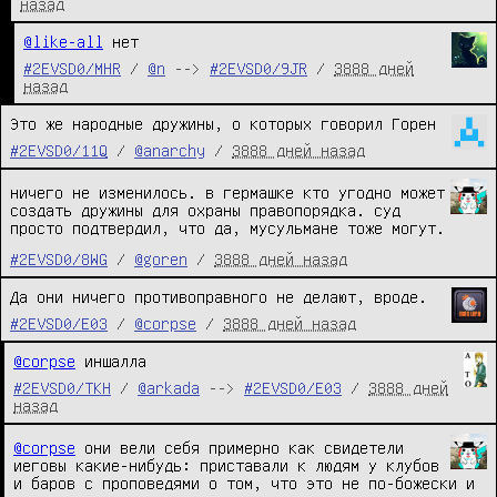
назад
@like-all
 нет
#2EVSD0/MHR
/
@n
-->
#2EVSD0/9JR
/
3888 дней
назад
Это же народные дружины, о которых говорил Горен
#2EVSD0/11Q
/
@anarchy
/
3888 дней назад
ничего не изменилось. в гермашке кто угодно может
создать дружины для охраны правопорядка. суд
просто подтвердил, что да, мусульмане тоже могут.
#2EVSD0/8WG
/
@goren
/
3888 дней назад
Да они ничего противоправного не делают, вроде.
#2EVSD0/E03
/
@corpse
/
3888 дней назад
@corpse
 иншалла
#2EVSD0/TKH
/
@arkada
-->
#2EVSD0/E03
/
3888 дней
назад
@corpse
они вели себя примерно как свидетели
иеговы какие-нибудь: приставали к людям у клубов
и баров с проповедями о том, что это не по-божески и