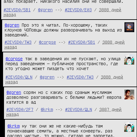
алах покарает. никакого насилия они не совершали.
#2EVSD0/5B1
/
@goren
-->
#2EVSD0/E03
/
3888 дней
назад
@goren
 Про это я читал. По-хорошему, таких 
клоунов ЧОПовцы должны разворачивать на выход из 
заведений.
#2EVSD0/TW3
/
@corpse
-->
#2EVSD0/5B1
/
3888 дней
назад
@corpse
так в заведения их не пускают, но улица
перед заведением — публичное пространство, где
кто угодно может пиздеть что хочет
#2EVSD0/QLN
/
@goren
-->
#2EVSD0/TW3
/
3888 дней
назад
@goren
 сорян но с каких пор сраным муслимам 
дозволено разговаривать с белыми людьми? европа 
катится в ад
#2EVSD0/2F7
/
@krkm
-->
#2EVSD0/QLN
/
3887 дней
назад
@krkm
ну так они же не какие-нибудь там
понаехавшие семиты, а местные конверты. раз
расово чистые, то можно, гитлар не запретил.