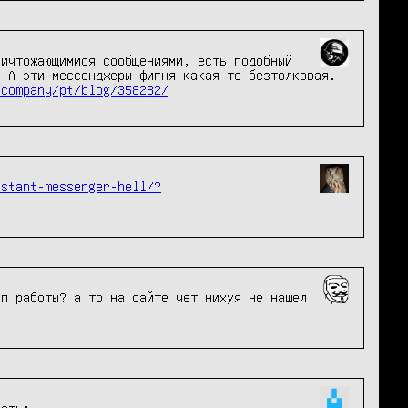
ичтожающимися сообщениями, есть подобный 
 А эти мессенджеры фигня какая-то безтолковая. 
/company/pt/blog/358282/
nstant-messenger-hell/?
п работы? а то на сайте чет нихуя не нашел

сть:
