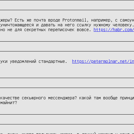
жеры? Есть же почта вроде Protonmail, например, с самоун
уничтожающееся и давать на него ссылку нужному человеку.
 но не для секретных переписочек вовсе. 
https://habr.com
вуки уведомлений стандартные.  
https://petermolnar.net/i
качестве секьюрного мессенджера? какой там вообще принци
 майнит?
ю, очень много пользуюсь имами, в данный момент у меня е