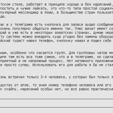
тском стиле, работает в принципе хорошо и без нареканий,
постить и чужие лайкать, это что-то типа простой социалч
пулярный мессенджер в Азии, в большинстве стран пользуют
ди.

ак и у телеграма есть кнопочка для записи аудио сообщени
очень популярно общаться именно так. Плюс вичат имеет со
рай и уже есть в некоторых азиатских странах, думаю чере
ту систему можно внедрить куда угодно без замены оборудо
йский турист навел телефон, кнопочку нажал и пошел себе 
ным, особенно что касается групп. Для групповых чатов мн
ипе там есть все тоже самое, что и в телеграме, но сдела
приятный и не напряжный процесс. Нет нативного приложени
е просто супер. Использовать его для работы я бы не стал
знь встречал только 3-4 человека, у которых был только э
дуктах от апле, то зная номер телефона человека или его 
 к скайпу, нареканий особых нет, но все равно практическ