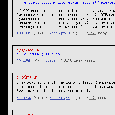
https://github.com/ricochet-im/ricochet/release
// P2P мессенжер через Tor hidden services - у к
Групповых чатов еще нет (очень нескоро), OTR/Axo
пуллреквестам джва года, а все чинят конфликты).
Впрочем, что касается OTR - луковый TLS Tor-а до
перезапустить Ricochet для новой сессии Tor-а с
#DHT8S5
(7+7) /
@anonymous
/
3820 дней назад
будующее
im
https://www.justyo.co/
#0TEQAR
(0) /
@l29ah
/
3898 дней назад
q
хуйта
im
Cryptocat is one of the world’s leading encrypt
platforms. It is renown for its ease of use and
300 individuals at any given moment.
#FKBRGW
(5+2) /
@ninesigns
/
4126 дней назад
im
linux