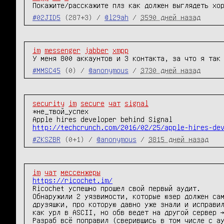
Покажите/расскажите плз как должен выглядеть хо
#02JID5
(287+3) /
@l29ah
/
3590 дней назад
im
messenger
jabber
xmpp
У меня 800 аккаунтов и 3 контакта, за что я так
#MMSC45
(0) /
@anonymous
/
3730 дней назад
security
im
secure
чат
signal
*не_твой_успех

http://techcrunch.com/2016/02/25/apple-hires-de
#ZKSZBR
(0+1) /
@anonymous
/
3815 дней назад
im
чат
мессенжеры
https://ricochet.im/
Ricochet успешно прошел свой первый аудит.

Обнаружили 2 уязвимости, которые юзер должен сам
друзяшки, про которую давно уже знали и исправил
как урл в ASCII, но обв ведет на другой сервер →