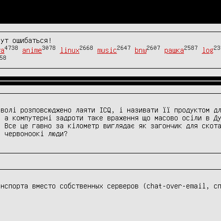
гут ошибаться!
4738
3078
2668
2647
2607
2587
23
та
anime
linux
music
bnw
рашка
log
58
волі розповсюджено лаяти ICQ, і називати її продуктом дл
) а компутерні задроти таке враження що масово осіли в Д
 Все це гавно за кілометр виглядає як загончик для скота
і червоноокі люди?
нспорта вместо собственных серверов (chat-over-email, сп