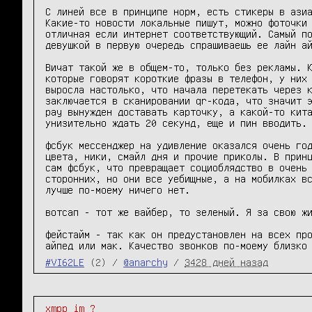
С линей все в принципе норм, есть стикеры в азиа
Какие-то новости локальные пишут, можно фоточки 
отличная если интернет соответствующий. Самый по
девушкой в первую очередь спрашиваешь ее лайн ай
Вичат такой же в общем-то, только без рекламы. К
которые говорят короткие фразы в телефон, у них 
выросла настолько, что начала перетекать через к
заключается в сканировании qr-кода, что значит э
pay вынужден доставать карточку, а какой-то кита
унизительно ждать 20 секунд, еще и пин вводить.

фсбук мессенджер на удивление оказался очень год
цвета, ники, смайл дня и прочие приколы. В принц
сам фсбук, что превращает социоблядство в очень 
сторонних, но они все уебищные, а на мобилках вс
лучше по-моему ничего нет.

вотсап - тот же вайбер, то зеленый. Я за свою жи
фейстайм - так как он предустановлен на всех про
айпед или мак. Качество звонков по-моему близко
#VI62LE
(2) /
@anarchy
/
3428 дней назад
xmpp
im
?