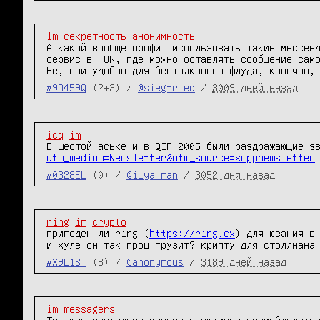
im
секретность
анонимность
А какой вообще профит использовать такие мессенд
сервис в TOR, где можно оставлять сообщение само
Не, они удобны для бестолкового флуда, конечно,
#9O459Q
(2+3) /
@siegfried
/
3009 дней назад
icq
im
В шестой аське и в QIP 2005 были раздражающие з
utm_medium=Newsletter&utm_source=xmppnewsletter
#0328EL
(0) /
@ilya_man
/
3052 дня назад
ring
im
crypto
пригоден ли ring (
https://ring.cx
) для юзания в 
и хуле он так проц грузит? крипту для столлмана
#X9L1ST
(8) /
@anonymous
/
3189 дней назад
im
messagers
Так как последние месяца я активно социоблядству