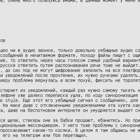


ов

део ни в аудио звонки, только довольно уебищные аудио со
сообщений в нечитаемом формате, походу файлы пишут с оши
ие, то ответить через часы голосом самый удобный вариант
русски ответить путем распознавания речи тоже не выйдет.
, до сих пор не могут шифрование запилить на все платфор
и уведомлений после прочтения, их нужно ручками удалять.
иеру проблема вернулась и всем похуй, фиксить не торопят
стирает из уведомлений, каждый раз нужно самому тыкать н
лефоне уже далеко переписка ушла, по ходу синхронизация 
s style. Еще этот его уебищный сигнал о сообщениях, для 
 На маке даже с отключенными уведомлениями эта хуета как
а, даже на беспотновом интернете он умудряется выдает сн
се щели, стикеры они за бабки продают, ебанитесь. Но при
циональным мессенджером. У него тоже проблемы с синхрони
проскакивают какие-то косяки. В целом я там общаюсь не м
 его на телеграм или fbm перетащил.
