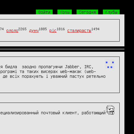
Войти
!bnw
Сегодня
Клубы
74
2265
1885
1816
1494
ололо
дунч
pic
сталирасты
я бидла  заодно пропагуючи Jabber, IRC, 
урограмі та таких висерах web–макак (web–
 де всіх порахують і уважний пастух ретельно 
ециализированный почтовый клиент, работающий 