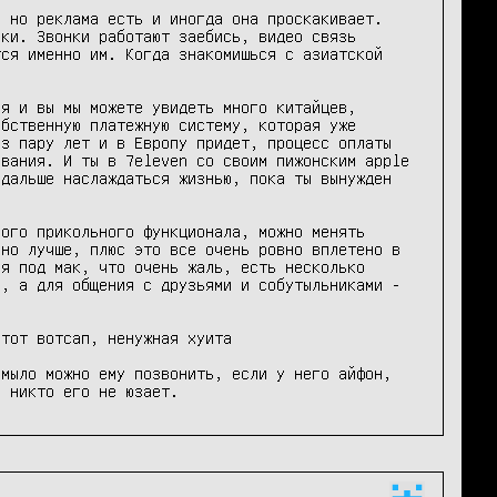
 но реклама есть и иногда она проскакивает. 
ки. Звонки работают заебись, видео связь 
ся именно им. Когда знакомишься с азиатской 
я и вы мы можете увидеть много китайцев, 
бственную платежную систему, которая уже 
з пару лет и в Европу придет, процесс оплаты 
вания. И ты в 7eleven со своим пижонским apple 
дальше наслаждаться жизнью, пока ты вынужден 
ого прикольного функционала, можно менять 
но лучше, плюс это все очень ровно вплетено в 
я под мак, что очень жаль, есть несколько 
, а для общения с друзьями и собутыльниками - 
тот вотсап, ненужная хуита

мыло можно ему позвонить, если у него айфон, 
и никто его не юзает.