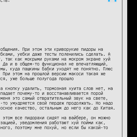
общения. При этом эти криворукие пидоры на 
бками, уебки даже тесты поленились сделать. А 
, так как мокрыми руками на мокром экране хуй 
 Да и в общем-то функционал не впечатляющий, 
мы, куда пашкины бабки уходят не понятно. Плюс 
 При этом на прошлой версии макоси такая же 
ся, уже больше полугода прошло

а кнопку удалить, тормозная хуита слов нет, на 
падает почему-то и восстанавливается порой 
меня это самый отвратительный звук на свете, 
-то умудряется свой пердеж продолжать. Но надо 
осное качество, остальным до него как до Китая.

 этом все пидорахи сидят на вайбере, он можно 
зацией, уведомления работают хуй пойми как, 
ного, поэтому мне похуй, но если бы какой-то 