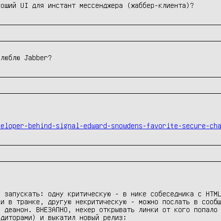
роший UI для инстант мессенджера (жаббер-клиента)?
 люблю Jabber?
veloper-behind-signal-edward-snowdens-favorite-secure-ch
 запускать: одну критическую - в нике собеседника с HTML
и в транке, другую некритическую - можно послать в сообщ
 деанон. ВНЕЗАПНО, нехер открывать линки от кого попало 