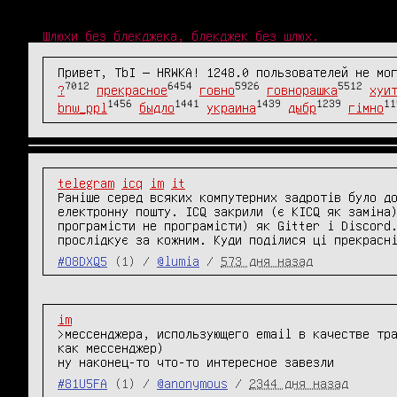
Шлюхи без блекджека, блекджек без шлюх.
Привет, TbI — HRWKA! 1248.0 пользователей не мо
7012
6454
5926
5512
?
прекрасное
говно
говнорашка
хуи
1456
1441
1439
1239
11
bnw_ppl
быдло
украина
дыбр
гімно
telegram
icq
im
it
Раніше серед всяких компутерних задротів було до
електронну пошту. ICQ закрили (є KICQ як заміна
програмісти не програмісти) як Gitter і Discord.
прослідкує за кожним. Куди поділися ці прекрасн
#O8DXQ5
(1) /
@lumia
/
573 дня назад
im
>мессенджера, использующего email в качестве тра
как мессенджер)

ну наконец-то что-то интересное завезли
#81U5FA
(1) /
@anonymous
/
2344 дня назад