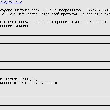
s/tag/v1.1.2
аждого инстанса свой. Никаких посредников - никаких чужи
lotl еще нет (автор хотел свой протокол, но возможно буд


статочно надежен против дешифровки, а чаты можно делать 
 новыми ключами
ed instant messaging
 accessibility, serving around