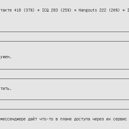
нтакте 418 (37%)
*
ICQ 283 (25%)
*
Hangouts 222 (20%)
*
нужен.
стить.
мессенджере даёт что-то в плане доступа через их сервис 