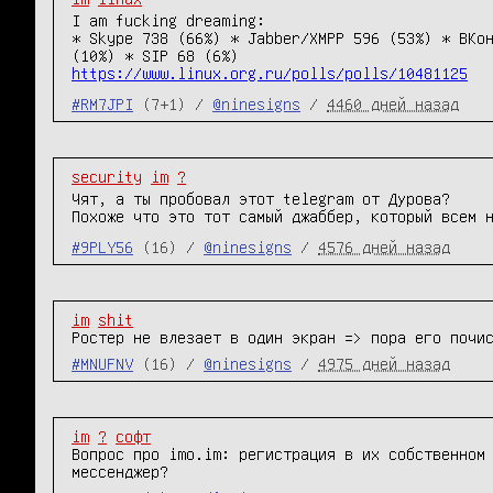
I am fucking dreaming:
*
Skype 738 (66%)
*
Jabber/XMPP 596 (53%)
*
ВКо
(10%)
*
SIP 68 (6%)
https://www.linux.org.ru/polls/polls/10481125
#RM7JPI
(7+1) /
@ninesigns
/
4460 дней назад
security
im
?
Чят, а ты пробовал этот telegram от Дурова?
Похоже что это тот самый джаббер, который всем 
#9PLY56
(16) /
@ninesigns
/
4576 дней назад
im
shit
Ростер не влезает в один экран => пора его почи
#MNUFNV
(16) /
@ninesigns
/
4975 дней назад
im
?
софт
Вопрос про imo.im: регистрация в их собственном 
мессенджер?