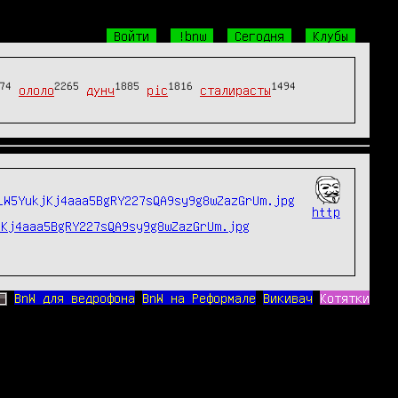
Войти
!bnw
Сегодня
Клубы
74
2265
1885
1816
1494
ололо
дунч
pic
сталирасты
http
jKj4aaa5BgRY227sQA9sy9g8wZazGrUm.jpg
BnW для ведрофона
BnW на Реформале
Викивач
Котятки