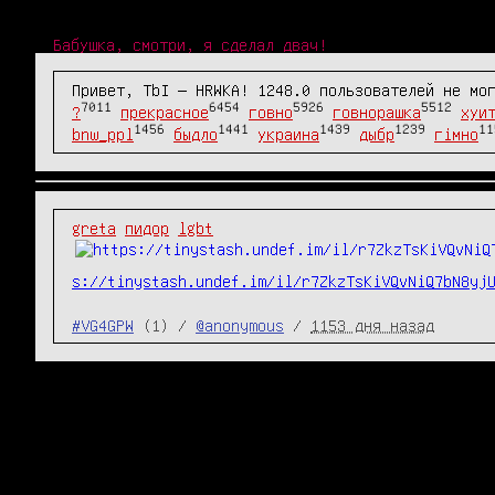
Бабушка, смотри, я сделал двач!
Привет, TbI — HRWKA! 1248.0 пользователей не мо
7011
6454
5926
5512
?
прекрасное
говно
говнорашка
хуи
1456
1441
1439
1239
11
bnw_ppl
быдло
украина
дыбр
гімно
greta
пидор
lgbt
s://tinystash.undef.im/il/r7ZkzTsKiVQvNiQ7bN8yj
#VG4GPW
(1) /
@anonymous
/
1153 дня назад