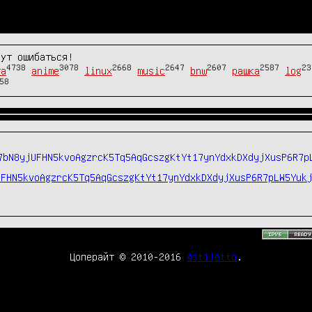
гут ошибаться!
4738
3078
2668
2647
2607
2587
23
та
anime
linux
music
bnw
рашка
log
58
UFHN5kvoAgzrcK5Tq5AqGcszgKtYt17ynYdxkDXdyjXusP6R7pLW5Yuk
Цоперайт © 2010-2016
@stiletto
.