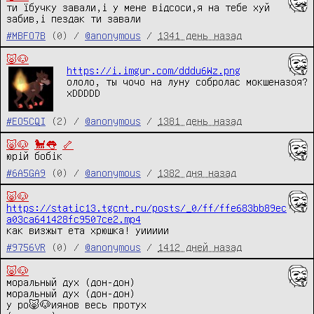
ти їбучку завали,і у мене відсоси,я на тебе хуй 
забив,і пездак ти завали
#MBFO7B
(0) /
@anonymous
/
1341 день назад
🐷🐶
https://i.imgur.com/dddu6Wz.png
ололо, ты чочо на луну собролас мокшеназоя? 
xDDDDD
#EO5CQI
(2) /
@anonymous
/
1381 день назад
🐷🐶
🐩👅
🦴
юрiй бобiк
#6A5GA9
(0) /
@anonymous
/
1382 дня назад
🐷🐶
https://static13.tgcnt.ru/posts/_0/ff/ffe683bb89ec
a03ca641428fc9507ce2.mp4
как визжыт ета хрюшка! уиииии
#9756VR
(0) /
@anonymous
/
1412 дней назад
🐷🐶
моральный дух (дон-дон)

моральный дух (дон-дон)

у ро🐷🐶иянов весь протух
