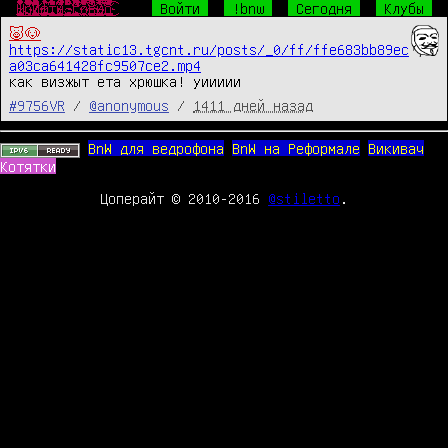
Ш̴̴̜̥͍͕̼̙̱͙͎͍̘̀̐̔́̾̃͒̈̔̎́́͜р̧̛̺͖͖̯̖ͧͤ͋̅̽ͧ̈̐̽̆̐͋ͤͦͬ͛̃̑͞͞и̒ͥͤͯ͂ͣ̐̉̑ͫ̉̑҉̛͏̸̻͕͇͚̤͕̯̱̳͉ͅф̴̴̡̟̞͙̙̻͍̦͔̤̞̔̓́̍͗̚͢͞ͅт̨̐ͫ̂͊̄̃ͥͪ͏̫̺͍̞̼͈̩̥̜͔͜͜ы̸̴̱̺̼̠̦͍͍͍̱̖͔̖̱͉̅͑͌͒ͫ͒̀ͥ͐ͤ̅͘̕.̵̴̡̭̼̮͖͈̙͖͖̲̮̬͍͙̼̯̦̮̮ͦ̆̀̑̌ͮͧͣͯ̔̂́͟г͌ͮ̏̈͂ͯ̚҉̛̙̬̘̲̗͇͕̠̙͙̼̩͚̀͘͞ͅо̷̥̯̘̓ͤ̽͒̋̉̀̂̄̒̓̊ͨ͛́̌ͤ̂̀͠в̶̒͒̓̏̓̚҉̛̙̘̺̰̮̼̟̼̥̟̘̠̜͜н̸̷̸̲̝͈͙̰̟̻̟̰̜̟̗͎̻̻͍̿̔̃ͨ͑о̔̀̋ͫ̇̿̐ͫ͌͗ͩ҉̨̜̙̙͈͍̮̮̼̙̘̞̕͜͡
Войти
!bnw
Сегодня
Клубы
🐷🐶
https://static13.tgcnt.ru/posts/_0/ff/ffe683bb89ec
a03ca641428fc9507ce2.mp4
как визжыт ета хрюшка! уиииии
#9756VR
/
@anonymous
/
1411 дней назад
BnW для ведрофона
BnW на Реформале
Викивач
Котятки
Цоперайт © 2010-2016
@stiletto
.