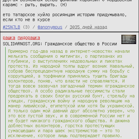
карамс - рыть, вырить. (Н)

ето татарское хуйло росиянцам историю придумывало, 
если кто не в курсе
#25N7LB
(3) /
@anonymous
/
3035 дней назад
рашка
пидорашка
SOLIDARNOST.ORG: Гражданское общество в России
Примерно год-два назад в интернет-новостях начали
мелькать сообщения о митингах, о партизанах из
глубинки, о выступлениях недовольных и пикетах
протеста. Из народной толпы вдруг возник Навальный,
собрав беспрецедентную народную сумму на борьбу с
коррупцией, а торфяники принялись тушить бригады
волонтеров, поняв, что власти не справляются. И
тогда вовсю зазвучал загадочный термин «гражданское
общество». А особо радикальные пессимисты стали
предрекать в своих блогах русский бунт, стрельбу на
улицах, гражданскую войну и народную революцию на
манер ливийской, египетской или хотя бы украинской.
И только один мой давний друг абсолютно уверен, что
это все пустой звук, и в современной России нет и
не будет никакого гражданского общества. А дюжина
доблестных волонтеров, горстка протестующих
сумасшедших и пара шаек экстремистов — это то
исключение, которое лишь подтверждает правило.