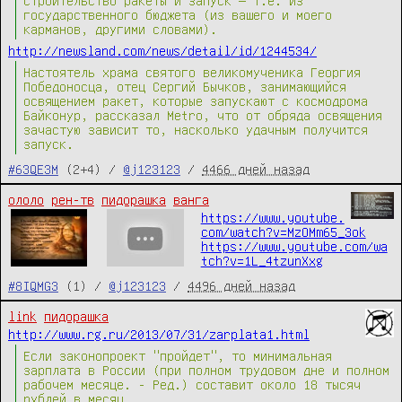
строительство ракеты и запуск — т.е. из
государственного бюджета (из вашего и моего
карманов, другими словами).
http://newsland.com/news/detail/id/1244534/
Настоятель храма святого великомученика Георгия
Победоносца, отец Сергий Бычков, занимающийся
освящением ракет, которые запускают с космодрома
Байконур, рассказал Metro, что от обряда освящения
зачастую зависит то, насколько удачным получится
запуск.
#63QE3M
(2+4) /
@j123123
/
4466 дней назад
ололо
рен-тв
пидорашка
ванга
https://www.youtube.
com/watch?v=MzOMm65_3ok
https://www.youtube.com/wa
tch?v=1L_4tzunXxg
#8IQMG3
(1) /
@j123123
/
4496 дней назад
link
пидорашка
http://www.rg.ru/2013/07/31/zarplata1.html
Если законопроект "пройдет", то минимальная
зарплата в России (при полном трудовом дне и полном
рабочем месяце. - Ред.) составит около 18 тысяч
рублей в месяц.