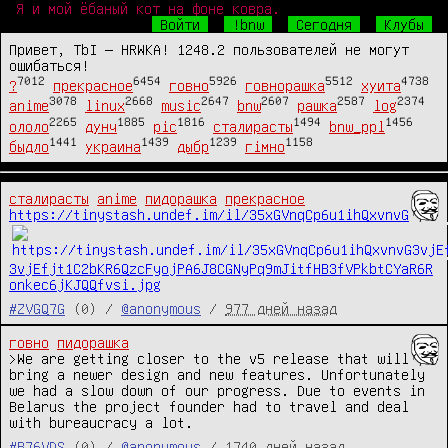
Я и мой ёбаный кот на фоне ковра.
Войти
!bnw
Сегодня
Клубы
Привет, TbI — HRWKA! 1248.2 пользователей не могут
ошибаться!
7012
6454
5926
5512
4738
?
прекрасное
говно
говнорашка
хуита
3078
2668
2647
2607
2587
2374
anime
linux
music
bnw
рашка
log
2265
1885
1816
1494
1456
ололо
дунч
pic
сталирасты
bnw_ppl
1441
1439
1239
1158
быдло
украина
дыбр
гімно
сталирасты
anime
пидорашка
прекрасное
https://tinystash.undef.im/il/35xGVnqCp6u1ihQxvnvG
3vjEfjt1C2bKR6QzcFyojPA6J8CGNyPq9mJitfHB3fVPkbtCYaR6R
onkec6jKJQQfvsi.jpg
#ZVGQ7G
(0) /
@anonymous
/
977 дней назад
говно
пидорашка
>We are getting closer to the v5 release that will 
bring a newer design and new features. Unfortunately 
we had a slow down of our progress. Due to events in 
Belarus the project founder had to travel and deal 
with bureaucracy a lot.
#B76VDS
(0) /
@anonymous
/
1740 дней назад