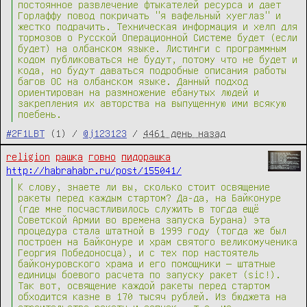
постоянное развлечение фтыкателей ресурса и дает
Горлаффу повод покричать "я вафельный хуеглаз" и
жестко подрачить. Техническая информация и хелп для
тормозов о Русской Операционной Системе будет (если
будет) на олбанском языке. Листинги с программным
кодом публиковаться не будут, потому что не будет и
кода, но будут даваться подробные описания работы
багов ОС на олбанском языке. Данный подход
ориентирован на размножение ебанутых людей и
закрепления их авторства на выпущенную ими всякую
поебень.
#2F1LBT
(1) /
@j123123
/
4461 день назад
religion
рашка
говно
пидорашка
http://habrahabr.ru/post/155041/
К слову, знаете ли вы, сколько стоит освящение
ракеты перед каждым стартом? Да-да, на Байконуре
(где мне посчастливилось служить в тогда ещё
Советской Армии во времена запуска Бурана) эта
процедура стала штатной в 1999 году (тогда же был
построен на Байконуре и храм святого великомученика
Георгия Победоносца), и с тех пор настоятель
байконуровского храма и его помощники — штатные
единицы боевого расчета по запуску ракет (sic!).
Так вот, освящение каждой ракеты перед стартом
обходится казне в 170 тысяч рублей. Из бюджета на