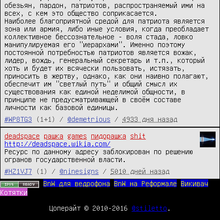
обезьян, пардон, патриотов, распространяемый ими на 
всех, с кем это общество соприкасается.

Наиболее благоприятной средой для патриота является 
зона или армия, либо иные условия, когда преобладает 
коллективное бессознательное - воля стада, ловко 
манипулируемая его "иерархами". Именно поэтому 
постоянной потребностью патриотов является вожак, 
лидер, вождь, генеральный секретарь и т.п., который 
хоть и будет их всячески пользовать, истязать, 
приносить в жертву, однако, как они наивно полагают, 
обеспечит им "светлый путь" и общий смысл их 
существования как единой неделимой общности, в 
принципе не предусматривающей в своём составе 
личности как базовой единицы.
#WP8TG3
(1+1) /
@demetrious
/
4933 дня назад
deadspace
рашка
games
пидорашка
shit
http://deadspace.wikia.com/
Ресурс по данному адресу заблокирован по решению 
огранов государственной власти.
#HZ1VJ7
(1) /
@ninesigns
/
5010 дней назад
BnW для ведрофона
BnW на Реформале
Викивач
Котятки
Цоперайт © 2010-2016
@stiletto
.