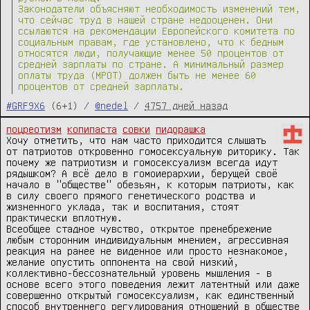
Законодатели объясняют необходимость изменений тем,
что сейчас труд в нашей стране недооценен. Они
ссылаются на рекомендации Европейского комитета по
социальным правам, где установлено, что к бедным
относятся люди, получающие менее 50 процентов от
средней зарплаты по стране. А минимальный размер
оплаты труда (МРОТ) должен быть не менее 60
процентов от средней зарплаты.
#GRF9X6
(6+1) /
@nedel
/
4757 дней назад
поцреотизм
копипаста
совки
пидорашка
Хочу отметить, что нам часто приходится слышать 
от патриотов откровенно гомосексуальную риторику. Так 
почему же патриотизм и гомосексуализм всегда идут 
рядышком? А всё дело в гомоиерархии, берущей своё 
начало в "обществе" обезьян, к которым патриоты, как 
в силу своего прямого генетического родства и 
жизненного уклада, так и воспитания, стоят 
практически вплотную.

Всеобщее стадное чувство, открытое пренебрежение 
любым сторонним индивидуальным мнением, агрессивная 
реакция на ранее не виденное или просто незнакомое, 
желание опустить оппонента на свой низкий, 
коллективно-бессознательный уровень мышления - в 
основе всего этого поведения лежит латентный или даже 
совершенно открытый гомосексуализм, как единственный 
способ внутреннего регулирования отношений в обществе 