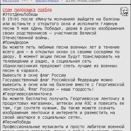
спам
пидорашка
поебда
#ЭтотДеньПобеды

В 19:01 после «Минуты молчания» выйдите на балконы 
или встаньте у открытого окна и исполните главную 
песню 9 мая «День Победы», держа в руках изображения 
своих родственников — участников Великой 
Отечественной войны.

#ПоемДвором

Вы можете петь любимые песни военных лет в течение 
всего дня — в открытых окнах со своими соседями по 
двору. В момент акции песни будут транслировать на 
телевидении и радио, а социальная сеть 
«Одноклассники» предложит спеть лучшие из военных 
песен в караоке.

Вывесьте в окне флаг России

Государственный флаг Российской Федерации можно 
вывесить в окне или на балконе вместе с Георгиевской 
ленточкой. Флаг России — наша гордость!

#Георгиевскаяленточка

Вы можете бесплатно получить Георгиевскую ленточку в 
продуктовых магазинах, аптеках или АЗС и повесить ее 
там, где сочтете нужным. Вы также можете скачать 
изображение ленточки в интернете и разместить на 
своей аватарке в социальных сетях.

#ПесниПобеды

Профессиональные музыканты и просто любители военной 