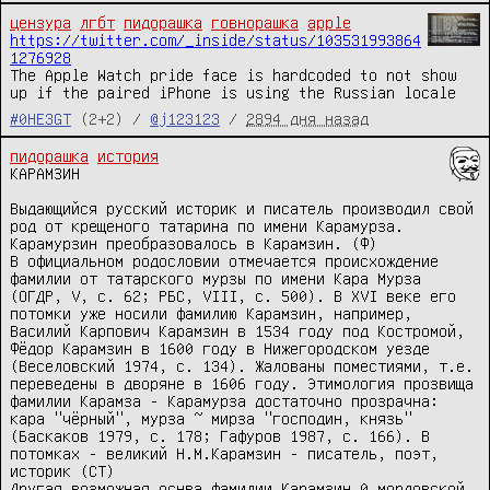
цензура
лгбт
пидорашка
говнорашка
apple
https://twitter.com/_inside/status/103531993864
1276928
The Apple Watch pride face is hardcoded to not show 
up if the paired iPhone is using the Russian locale
#0HE3GT
(2+2) /
@j123123
/
2894 дня назад
пидорашка
история
КАРАМЗИН

Выдающийся русский историк и писатель производил свой 
род от крещеного татарина по имени Карамурза. 
Карамурзин преобразовалось в Карамзин. (Ф) 

В официальном родословии отмечается происхождение 
фамилии от татарского мурзы по имени Кара Мурза 
(ОГДР, V, с. 62; РБС, VIII, с. 500). В XVI веке его 
потомки уже носили фамилию Карамзин, например, 
Василий Карпович Карамзин в 1534 году под Костромой, 
Фёдор Карамзин в 1600 году в Нижегородском уезде 
(Веселовский 1974, с. 134). Жалованы поместиями, т.е. 
переведены в дворяне в 1606 году. Этимология прозвища 
фамилии Карамза - Карамурза достаточно прозрачна: 
кара "чёрный", мурза ~ мирза "господин, князь" 
(Баскаков 1979, с. 178; Гафуров 1987, с. 166). В 
потомках - великий Н.М.Карамзин - писатель, поэт, 
историк (СТ) 

Другая возможная оснва фамилии Карамзин 0 мордовской 