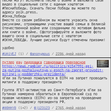
песни могут исполнить песни о войне и выложить свои 
видео в социальные сети с единым хэштегом 
#ПесниПобеды. Скачать Песни Победы вы можете по 
адресу polk.press.

#Окна_Победы

Вместе со своим ребёнком вы можете украсить окна 
рисунками, отражающими участие вашей семьи в Великой 
Отечественной войне или созданными по мотивам фильма 
или книги о войне. Сфотографируйте и выложите фото 
вашего окна в социальные сети с хештегом 
#ОКНА_ПОБЕДЫ. Лучшие рисунки будут отмечены призами!

удобно
#UA1VEJ
(1) /
@anonymous
/
2286 дней назад
путлер
gay
пидорашка
говнорашка
прекрасное
https://news.rambler.ru/politics/41547991-gei-
za-putina-pozhaluyutsya-v-espch-na-zapret-provodit-
mitingi-v-podderzhku-prezidenta/
«Геи за Путина» пожалуются в ЕСПЧ на запрет проводить 
митинги в поддержку президента  

Группа ЛГБТ-активистов из Санкт-Петербурга «Геи за 
Путина» намерена обратиться в Европейский суд по 
правам человека (ЕСПЧ) из-за запрета на проведение 
акции в поддержку президента РФ.
#08HHY8
(1+2) /
@j123123
/
2765 дней назад