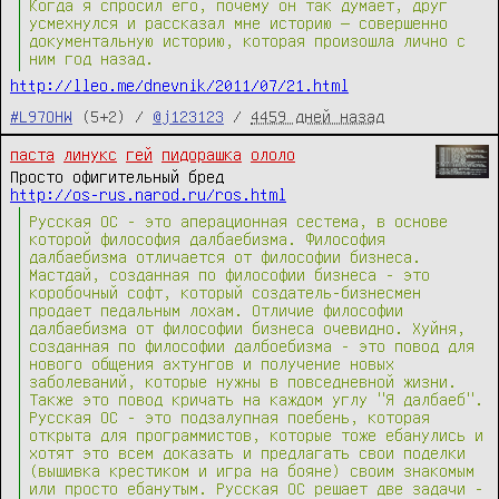
Когда я спросил его, почему он так думает, друг
усмехнулся и рассказал мне историю — совершенно
документальную историю, которая произошла лично с
ним год назад.
http://lleo.me/dnevnik/2011/07/21.html
#L97OHW
(5+2) /
@j123123
/
4459 дней назад
паста
линукс
гей
пидорашка
ололо
Просто офигительный бред
http://os-rus.narod.ru/ros.html
Русская ОС - это аперационная сестема, в основе
которой философия далбаебизма. Философия
далбаебизма отличается от философии бизнеса.
Мастдай, созданная по философии бизнеса - это
коробочный софт, который создатель-бизнесмен
продает педальным лохам. Отличие философии
далбаебизма от философии бизнеса очевидно. Хуйня,
созданная по философии далбоебизма - это повод для
нового общения ахтунгов и получение новых
заболеваний, которые нужны в повседневной жизни.
Также это повод кричать на каждом углу "Я далбаеб".
Русская ОС - это подзалупная поебень, которая
открыта для программистов, которые тоже ебанулись и
хотят это всем доказать и предлагать свои поделки
(вышивка крестиком и игра на бояне) своим знакомым
или просто ебанутым. Русская ОС решает две задачи -