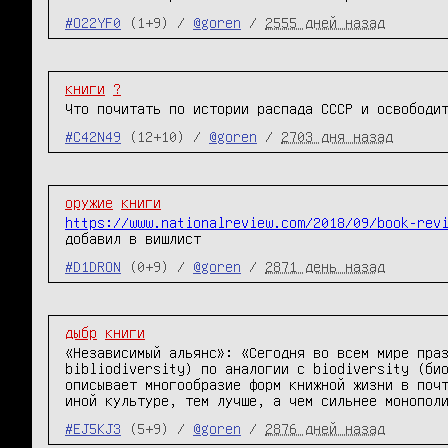
#O22YF0
(1+9) /
@goren
/
2555 дней назад
книги
?
Что почитать по истории распада СССР и освободи
#C42N49
(12+10) /
@goren
/
2703 дня назад
оружие
книги
https://www.nationalreview.com/2018/09/book-rev
добавил в вишлист
#D1DRON
(0+9) /
@goren
/
2871 день назад
дыбр
книги
«Независимый альянс»: «Сегодня во всем мире пра
bibliodiversity) по аналогии с biodiversity (би
описывает многообразие форм книжной жизни в поч
иной культуре, тем лучше, а чем сильнее монопол
#EJ5KJ3
(5+9) /
@goren
/
2876 дней назад