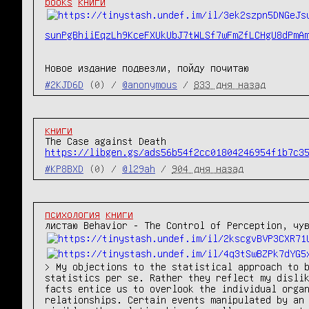
books
книги
sunPgBhiiEqzLh9KceFXUkUbJ7tWLSf7wFmZfLCHgU8dPmA
Новое издание подвезли, пойду почитаю
#2KJD6D
(0) /
@anonymous
/
833 дня назад
книги
https://libgen.gs/ads56b54f2cc01804246954f1b7c3
#KP8BXD
(0) /
@l29ah
/
904 дня назад
психология
книги
листаю Behavior - The Control of Perception, чув
> My objections to the statistical approach to b
statistics per se. Rather they reflect my dislik
facts entice us to overlook the individual organ
relationships. Certain events manipulated by an 