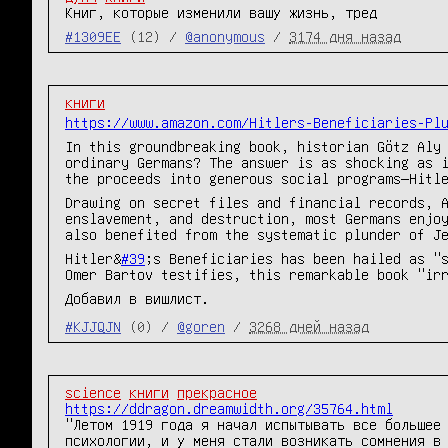
Книг, которые изменили вашу жизнь, тред
#1309EE
(12) /
@anonymous
/
3174 дня назад
книги
https://www.amazon.com/Hitlers-Beneficiaries-Pl
In this groundbreaking book, historian Götz Aly
ordinary Germans? The answer is as shocking as 
the proceeds into generous social programs―Hitl
Drawing on secret files and financial records, 
enslavement, and destruction, most Germans enjo
also benefited from the systematic plunder of J
Hitler&
#39
;s Beneficiaries has been hailed as "
Omer Bartov testifies, this remarkable book "ir
Добавил в вишлист.
#KJJQJN
(0) /
@goren
/
3268 дней назад
science
книги
прекрасное
https://ddragon.dreamwidth.org/35764.html
"Летом 1919 года я начал испытывать все большее 
психологии, и у меня стали возникать сомнения в 