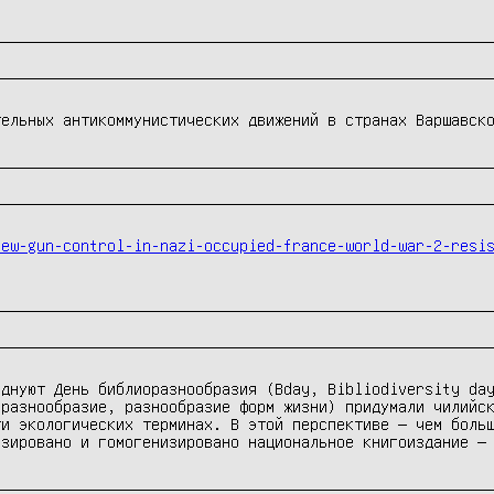
тельных антикоммунистических движений в странах Варшавск
iew-gun-control-in-nazi-occupied-france-world-war-2-resi
зднуют День библиоразнообразия (Bday, Bibliodiversity da
оразнообразие, разнообразие форм жизни) придумали чилийс
ти экологических терминах. В этой перспективе — чем боль
изировано и гомогенизировано национальное книгоиздание —