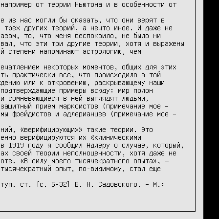
например от теории Ньютона и в особенности от 
е из нас могли бы сказать, что они верят в 
 трех других теорий, а нечто иное. И даже не 
азом, то, что меня беспокоило, не было ни 
вал, что эти три другие теории, хотя и выражены 
й степени напоминают астрологию, чем 
ечатлением некоторых моментов, общих для этих 
ть практически все, что происходило в той 
дению или к откровению, раскрывающему наши 
подтверждающие примеры всюду: мир полон 
и сомневающиеся в ней выглядят людьми, 
защитный прием марксистов (примечание мое – 
мы фрейдистов и адлерианцев (примечание мое – 
ний, «верифицирующих» такие теории. Это 
енно верифицируются их «клиническими 
в 1919 году я сообщил Адлеру о случае, который, 
ах своей теории неполноценности, хотя даже не 
оте. «В силу моего тысячекратного опыта», — 
тысячекратный опыт, по-видимому, стал еще 
туп. ст. [с. 5-32] В. Н. Садовского. – М.: 