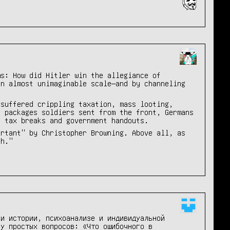
ms: How did Hitler win the allegiance of
an almost unimaginable scale―and by channeling
 suffered crippling taxation, mass looting,
f packages soldiers sent from the front, Germans
f tax breaks and government handouts.
ortant" by Christopher Browning. Above all, as
ch."
и истории, психоанализе и индивидуальной 
у простых вопросов: «Что ошибочного в 