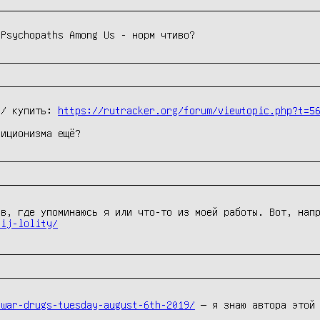
 Psychopaths Among Us - норм чтиво?
// купить: 
https://rutracker.org/forum/viewtopic.php?t=5
уиционизма ещё?
ов, где упоминаюсь я или что-то из моей работы. Вот, на
nij-lolity/
-war-drugs-tuesday-august-6th-2019/
— я знаю автора этой 