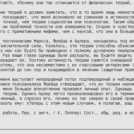
гии?», «Почему они так отличаются от физических теорий, 
ми теорий я должен заметить, что в то время лишь немноги
 показывает, что меня волновало не сомнение в истинности
 точной, чем теории социологии или психологии. Таким обр
 ни проблемой точности или измеримости. Скорее я чувство
го с примитивными мифами, чем с наукой, что они в больше
 поклонниками Маркса, Фрейда и Адлера, находились под вп
ъяснительной силы. Казалось, эти теории способны объясни
з них как будто бы приводило к полному духовному перерож
 Раз ваши глаза однажды были раскрыты, вы будете видеть 
ерждает ее. Поэтому истинность теории кажется очевидной 
отому, что она несовместима с их классовыми интересами (
онятой до сих пор и нуждающейся в лечении (защитные прие
меня выступает непрерывный поток подтверждений и наблюде
ники психоанализа Фрейда утверждают, что их теории неизм
 меня большое впечатление произвел личный опыт. Однажды 
 теорию. Однако Адлер легко проанализировал его в термин
ленный, я спросил его, почему он так уверен в своей прав
азать ему: «Теперь с этим новым случаем, я полагаю, ваш 
 работы. Пер. с англ. / К. Поппер; Сост., общ. ред. и вс