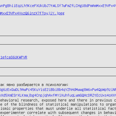
mMxxE9VPx4VvzQ6inzX7fToyjiY.jpeg
51efcaS6UKWPVR
ак явно разбирается в психологии:

ehavioral research, exposed here and there in previous c
e of the blindness of statistical manipulations to organ
ismic properties that must underlie all statistical fact
experimenter correlate with subsequent changes in behavi