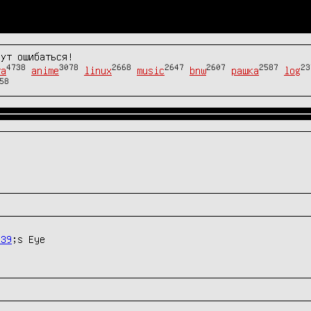
гут ошибаться!
4738
3078
2668
2647
2607
2587
23
та
anime
linux
music
bnw
рашка
log
58
#39
;s Eye
