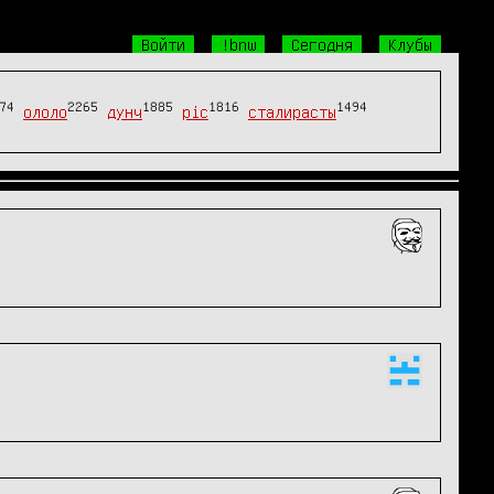
Войти
!bnw
Сегодня
Клубы
74
2265
1885
1816
1494
ололо
дунч
pic
сталирасты