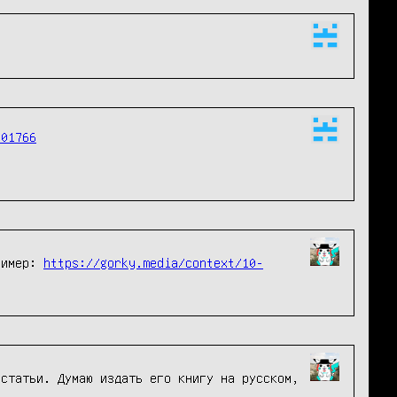
601766
пример:
https://gorky.media/context/10-
статьи. Думаю издать его книгу на русском,