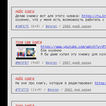
дыбр
книги
Делаю книжку вот для этого чувака:
https://ru.k
охуенно, что у меня есть возможность работать с
#VWP675
(6+9) /
@goren
/
2880 дней назад
трэш
сша
книги
https://www.youtube.com/watch?v=VP
бля охуенно
Я бы даже купил эту книжку для кол
#M0IFB7
(9+8) /
@goren
/
2887 дней назад
дыбр
книги
На эхе про книгу, которую я редактировал:
https
#TF3T73
(11+9) /
@goren
/
3062 дня назад
дунч
книги