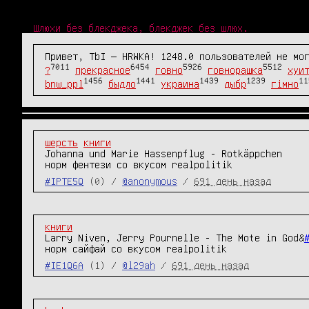
Шлюхи без блекджека, блекджек без шлюх.
Привет, TbI — HRWKA! 1248.0 пользователей не мо
7011
6454
5926
5512
?
прекрасное
говно
говнорашка
хуи
1456
1441
1439
1239
11
bnw_ppl
быдло
украина
дыбр
гімно
шерсть
книги
Johanna und Marie Hassenpflug - Rotkäppchen

норм фентези со вкусом realpolitik
#IPTE5Q
(0) /
@anonymous
/
691 день назад
книги
Larry Niven, Jerry Pournelle - The Mote in God&
норм сайфай со вкусом realpolitik
#IE1Q6A
(1) /
@l29ah
/
691 день назад