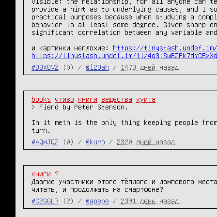
visible: the relationship, for all anyone can te
provide a hint as to underlying causes, and I su
practical purposes because when studying a compl
behavior to at least some degree. Given sharp en
significant correlation between any variable and
и картинки неплохие: 
https://tinystash.undef.im
https://tinystash.undef.im/il/4q3tSwBZPk7dYG5xX
#89X8VZ
(0) /
@l29ah
/
1479 дней назад
books
чтиво
книги
вещества
хуита
> Fiend by Peter Stenson. 

In it meth is the only thing keeping people from
turn.
#4QWJQZ
(0) /
@kuro
/
2320 дней назад
книги
?
Даагие участники этого тёплого и лампового места
читать, и продолжать на смартфоне?
#C2GGL7
(2) /
@apepe
/
2391 день назад