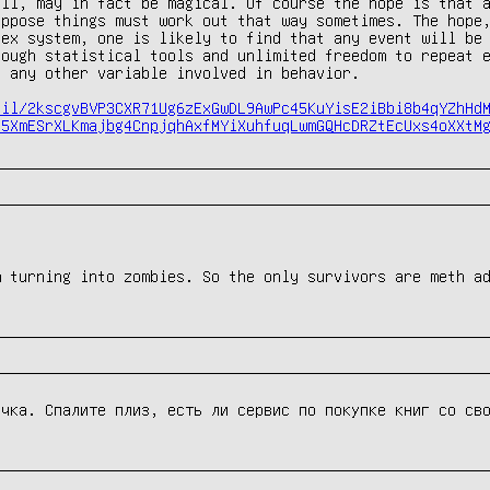
ll, may in fact be magical. Of course the hope is that a
ppose things must work out that way sometimes. The hope,
ex system, one is likely to find that any event will be 
ough statistical tools and unlimited freedom to repeat e
 any other variable involved in behavior.

/il/2kscgvBVP3CXR71Ug6zExGwDL9AwPc45KuYisE2iBbi8b4qYZhHd
d5XmESrXLKmajbg4CnpjqhAxfMYiXuhfuqLwmGQHcDRZtEcUxs4oXXtM
 turning into zombies. So the only survivors are meth ad
чка. Спалите плиз, есть ли сервис по покупке книг со сво