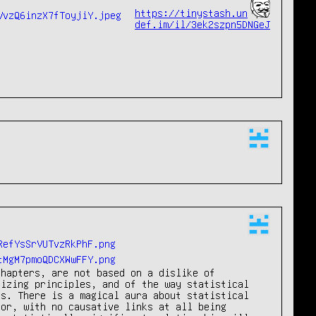
https://tinystash.un
def.im/il/3ek2szpn5DNGeJ
hapters, are not based on a dislike of 
izing principles, and of the way statistical 
s. There is a magical aura about statistical 
or, with no causative links at all being 