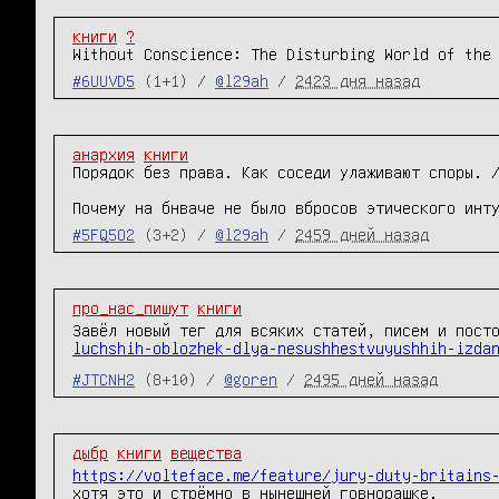
книги
?
Without Conscience: The Disturbing World of the
#6UUVD5
(1+1) /
@l29ah
/
2423 дня назад
анархия
книги
Порядок без права. Как соседи улаживают споры. 
Почему на бнваче не было вбросов этического инт
#5FQ5O2
(3+2) /
@l29ah
/
2459 дней назад
про_нас_пишут
книги
Завёл новый тег для всяких статей, писем и пост
luchshih-oblozhek-dlya-nesushhestvuyushhih-izda
#JTCNH2
(8+10) /
@goren
/
2495 дней назад
дыбр
книги
вещества
https://volteface.me/feature/jury-duty-britains
хотя это и стрёмно в нынешней говнорашке.