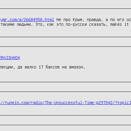
rymr.com/a/26684958.html
Не про Крым, правда, а по его ос
 такими людьми. Это, как это по-русски сказать, makes it
2RnI3nHO4
лекции, да жалко 17 баксов на амазон.
://tunein.com/radio/The-Unsuccessful-Time-p297542/?topic