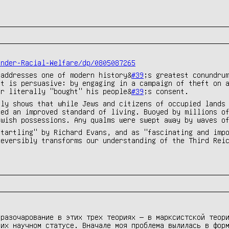
under-Racial-Welfare/dp/0805087265
 addresses one of modern history&
#39
;s greatest conundru
it is persuasive: by engaging in a campaign of theft on 
er literally "bought" his people&
#39
;s consent.
Aly shows that while Jews and citizens of occupied lands
yed an improved standard of living. Buoyed by millions o
ewish possessions. Any qualms were swept away by waves o
startling" by Richard Evans, and as "fascinating and imp
reversibly transforms our understanding of the Third Rei
разочарование в этих трех теориях — в марксистской теори
их научном статусе. Вначале моя проблема вылилась в форм