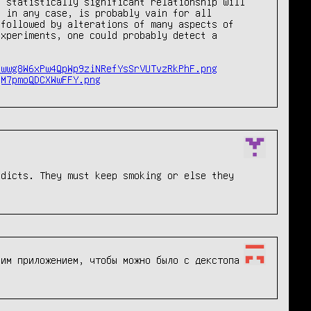
 statistically significant relationship will 
 in any case, is probably vain for all 
followed by alterations of many aspects of 
xperiments, one could probably detect a 
Mwwg8W6xPw4QpWp9ziNRefYsSrVUTvzRkPhF.png
gM7pmoQDCXWwFFY.png
dicts. They must keep smoking or else they 
им приложением, чтобы можно было с декстопа 