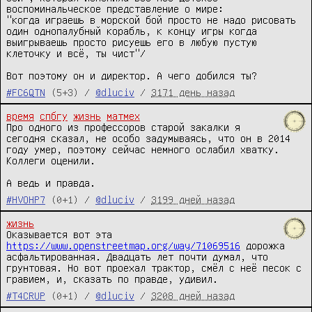
воспоминальческое представление о мире:

"когда играешь в морской бой просто не надо рисовать 
один однопалубный корабль, к концу игры когда 
выигрываешь просто рисуешь его в любую пустую 
клеточку и всё, ты чист"/

Вот поэтому он и директор. А чего добился ты?
#FC6QTN
(5+3) /
@dluciv
/
3171 день назад
время
спбгу
жизнь
матмех
Про одного из профессоров старой закалки я 
сегодня сказал, не особо задумываясь, что он в 2014 
году умер, поэтому сейчас немного ослабил хватку. 
Коллеги оценили.

А ведь и правда.
#HVOHP7
(0+1) /
@dluciv
/
3199 дней назад
жизнь
Оказывается вот эта 
https://www.openstreetmap.org/way/71069516
 дорожка 
асфальтированная. Двадцать лет почти думал, что 
грунтовая. Но вот проехал трактор, смёл с неё песок с 
гравием, и, сказать по правде, удивил.
#T4CRUP
(0+1) /
@dluciv
/
3208 дней назад