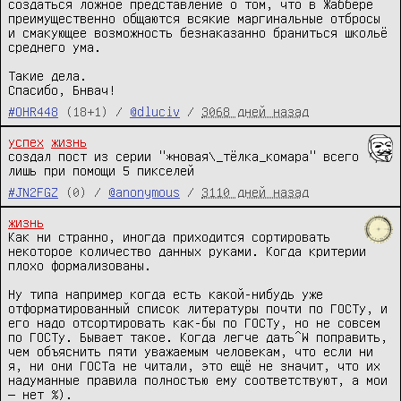
создаться ложное представление о том, что в Жаббере 
преимущественно общаются всякие маргинальные отбросы 
и смакующее возможность безнаказанно браниться школьё 
среднего ума.

Такие дела.

Спасибо, Бнвач!
#OHR448
(18+1) /
@dluciv
/
3068 дней назад
успех
жизнь
создал пост из серии "*новая\_тёлка_комара" всего 
лишь при помощи 5 пикселей
#JN2FGZ
(0) /
@anonymous
/
3110 дней назад
жизнь
Как ни странно, иногда приходится сортировать 
некоторое количество данных руками. Когда критерии 
плохо формализованы.

Ну типа например когда есть какой-нибудь уже 
отформатированный список литературы почти по ГОСТу, и 
его надо отсортировать как-бы по ГОСТу, но не совсем 
по ГОСТу. Бывает такое. Когда легче дать^W поправить, 
чем объяснить пяти уважаемым человекам, что если ни 
я, ни они ГОСТа не читали, это ещё не значит, что их 
надуманные правила полностью ему соответствуют, а мои 
— нет %).
