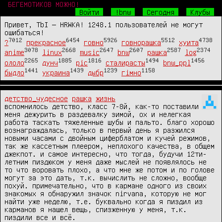
БЕГЕМОТИКОВ МОЖНО!
Войти
!bnw
Сегодня
Клубы
Привет, TbI — HRWKA! 1248.1 пользователей не могут
ошибаться!
7012
6454
5926
5512
4738
?
прекрасное
говно
говнорашка
хуита
3078
2668
2647
2607
2587
2374
anime
linux
music
bnw
рашка
log
2265
1885
1816
1494
1456
ололо
дунч
pic
сталирасты
bnw_ppl
1441
1439
1239
1158
быдло
украина
дыбр
гімно
детство_чудесное
рашка
жизнь
вспомнилось детство, класс 7-8й, как-то поставили 
меня дежурить в раздевалку зимой, ох и нелегкая 
работа таскать тяжеленные шубы и пальто. благо хорошо 
вознаграждалась, только в первый день я разжился 
новыми часами с двойным циферблатом и кучей режимов, 
так же кассетным плеером, неплохого качества, в общем 
джекпот. и самое интересно, что тогда, будучи 12ти-
летним пиздюком у меня даже мыслей не появлялось не 
то что воровать плохо, а что мне же потом и по голове 
могут за это дать, т.к. вычислить не сложно, вообще 
похуй. примечательно, что в кармане одного из своих 
знакомых я обнаружил значок nirvana, которую не мог 
найти уже неделю, т.е. буквально когда я пиздил из 
карманов я нашел вещь, спизженную у меня, т.к. 
пиздили все и всё.
