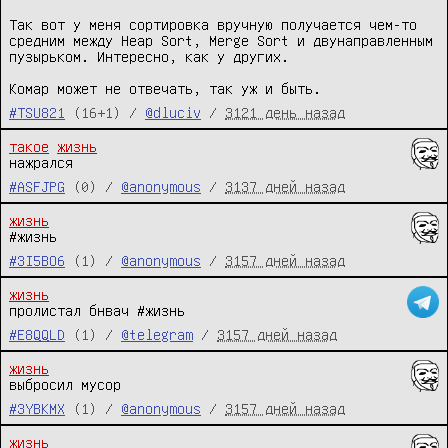
Так вот у меня сортировка вручную получается чем-то 
средним между Heap Sort, Merge Sort и двунаправленным 
пузырьком. Интересно, как у других.

Комар может не отвечать, так уж и быть.
#TSU821
(16+1) /
@dluciv
/
3121 день назад
такое
жизнь
нажрался
#ASFJPG
(0) /
@anonymous
/
3137 дней назад
жизнь
#жизнь
#3I5BO6
(1) /
@anonymous
/
3157 дней назад
жизнь
пролистал бнвач #жизнь
#E8QQLD
(1) /
@telegram
/
3157 дней назад
жизнь
выбросил мусор
#3YBKMX
(1) /
@anonymous
/
3157 дней назад
жизнь