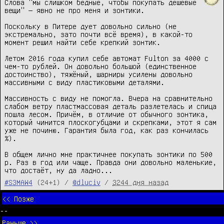
Слова "мы слишком бедные, чтобы покупать дешёвые 
вещи" — явно не про меня и зонтики.

Поскольку в Питере дует довольно сильно (не 
экстремально, зато почти всё время), в какой-то 
момент решил найти себе крепкий зонтик.

Летом 2016 года купил себе автомат Fulton за 4000 с 
чем-то рублей. Он довольно большой (единственное 
достоинство), тяжёный, шарниры усилены довольно 
массивными с виду пластиковыми деталями.

Массивность с виду не помогла. Вчера на сравнительно 
слабом ветру пластмассовая деталь разлетелась и спица 
пошла лесом. Причём, в отличие от обычного зонтика, 
который чинится плоскогубцами и скрепками, этот я сам 
уже не починю. Гарантия была год, как раз кончилась 
%).

В общем лично мне практичнее покупать зонтики по 500 
р. Раз в год или чаще. Правда они довольно маленькие, 
что достаёт, ну да ладно...
#S3MAW4
(24+1) /
@dluciv
/
3244 дня назад
<< Позже
--
Раньше >>