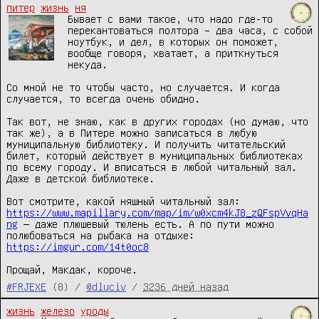
питер
жизнь
ня
Бывает с вами такое, что надо где-то 
перекантоваться полтора – два часа, с собой 
ноутбук, и дел, в которых он поможет, 
вообще говоря, хватает, а приткнуться 
некуда.

Со мной не то чтобы часто, но случается. И когда 
случается, то всегда очень обидно.

Так вот, не знаю, как в других городах (но думаю, что 
так же), а в Питере можно записаться в любую 
муниципальную библиотеку. И получить читательский 
билет, который действует в муниципальных библиотеках 
по всему городу. И вписаться в любой читальный зал. 
Даже в детской библиотеке.

Вот смотрите, какой няшный читальный зал: 
https://www.mapillary.com/map/im/w0xcm4kJ8_zQFspVvqHa
ng
 — даже плюшевый тюлень есть. А по пути можно 
полюбоваться на рыбака на отдыхе: 
https://imgur.com/14t0oc8
Прощай, Макдак, короче.
#FRJEXE
(8) /
@dluciv
/
3236 дней назад
жизнь
железо
уроды