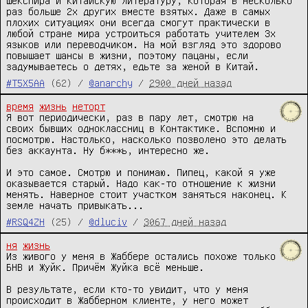
шекспира и китайскую литературу, которая в несколько 
раз больше 2х других вместе взятых. Даже в самых 
плохих ситуациях они всегда смогут практически в 
любой стране мира устроиться работать учителем 3х 
языков или переводчиком. На мой взгляд это здорово 
повышает шансы в жизни, поэтому пацаны, если 
задумываетесь о детях, едьте за женой в Китай.
#T5X5AA
(62) /
@anarchy
/
2900 дней назад
время
жизнь
неторт
Я вот периодически, раз в пару лет, смотрю на 
своих бывших одноклассниц в Контактике. Вспомню и 
посмотрю. Настолько, насколько позволено это делать 
без аккаунта. Ну б***ь, интересно же.

И это самое. Смотрю и понимаю. Пипец, какой я уже 
оказывается старый. Надо как-то отношение к жизни 
менять. Наверное стоит участком заняться наконец. К 
земле начать привыкать...
#RSQ4ZH
(25) /
@dluciv
/
3067 дней назад
ня
жизнь
Из живого у меня в Жаббере остались похоже только 
БНВ и Жуйк. Причём Жуйка всё меньше.

В результате, если кто-то увидит, что у меня 
происходит в Жабберном клиенте, у него может 