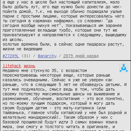
а еще у нас в школе был настоящий капитализм, мало 
было добыть лут, его еще нужно было донести до чек-
пойнта домой, т.к. на выходе обычно поджидали ушлые 
парни с простыми лицами, которые интересовались чего 
ты сегодня в карманах нафармил. со словами: "да 
сегодня вообще нихуя нет", показываешься им заранее 
приготовленные вкладыши турбо, которые они тут же 
прихватизируют и направляются к следующему, вышедшему 
из школы.

золотые времена были, а сейчас одни пидарасы растут, 
жизни не видевшие
#Z7209L
(31) /
@anarchy
/
2879 дней назад
lifehack
жизнь
Недавно мне стукнуло 35, с возрастом 
пересматриваешь некоторые вещи, которые раньше 
казались очевидными. Сейчас я уже не уверен как 
раньше, что в следующие 5 лет не обзаведусь детьми. И 
тут мне подумалось, смысл ведь в том, чтобы дать 
своему потомству максимальные шансы на выживание и 
размножение, обучение, воспитание - это все понятно, 
но по-моему лучшим подарком, который я могу дать 
своим будущим детям - это мать-китаянка (или 
тайванька, главное чтобы китайский у нее был родной и 
желательно мандаринский). Таким образом у них с 
базовой прошивкой будут идти 3 самых важных языка 
мира, они смогу и толстого читать в оригинале, и 