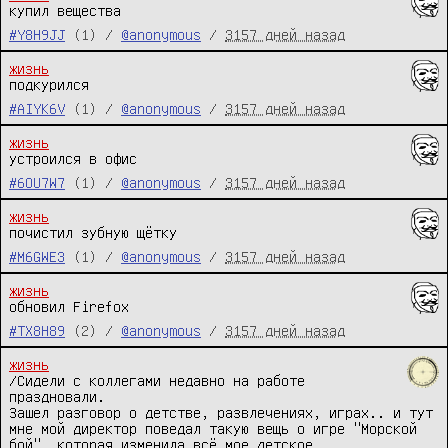
купил вещества
#Y8H9JJ
(1) /
@anonymous
/
3157 дней назад
жизнь
подкурился
#AIYK6V
(1) /
@anonymous
/
3157 дней назад
жизнь
устроился в офис
#6OU7W7
(1) /
@anonymous
/
3157 дней назад
жизнь
почистил зубную щётку
#M6GWE3
(1) /
@anonymous
/
3157 дней назад
жизнь
обновил Firefox
#TX8H89
(2) /
@anonymous
/
3157 дней назад
жизнь
/Сидели с коллегами недавно на работе 
праздновали.

Зашел разговор о детстве, развлечениях, играх.. и тут 
мне мой директор поведал такую вещь о игре "Морской 
бой", которая изменила всё мое детское 