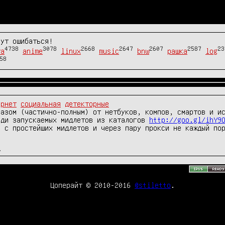
гут ошибаться!
4738
3078
2668
2647
2607
2587
23
та
anime
linux
music
bnw
рашка
log
58
ернет
социальная
детекторные
азом (частично-полным) от нетбуков, компов, смартов и ис
еди запускаемых мидлетов из каталогов 
http://goo.gl/ihY9
 с простейших мидлетов и через пару прокси не каждый пор
д
Цоперайт © 2010-2016
@stiletto
.