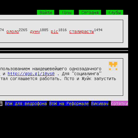
Войти
!bnw
Сегодня
Клубы
74
2265
1885
1816
1494
ололо
дунч
pic
сталирасты
пользованием наидешевейшего однозадачного 
O
 и 
http://goo.gl/10vs0
 . Для "социалинга" 
тал соглашается работать. Псто и Жуйк запустить 
BnW для ведрофона
BnW на Реформале
Викивач
Котятки