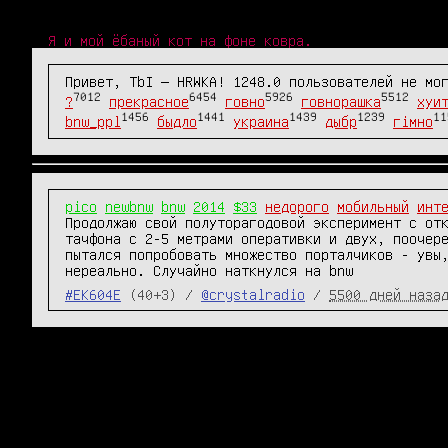
Я и мой ёбаный кот на фоне ковра.
Привет, TbI — HRWKA! 1248.0 пользователей не мо
7012
6454
5926
5512
?
прекрасное
говно
говнорашка
хуи
1456
1441
1439
1239
11
bnw_ppl
быдло
украина
дыбр
гімно
pico
newbnw
bnw
2014
$33
недорого
мобильный
инт
Продолжаю свой полуторагодовой эксперимент с отк
тачфона с 2-5 метрами оперативки и двух, поочер
пытался попробовать множество порталчиков - увы,
нереально. Случайно наткнулся на bnw
#EK604E
(40+3) /
@crystalradio
/
5500 дней наза