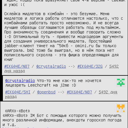
и ужос :(

Склейка мидлетов в комбайн - это безумие. Меню 
мидлетов и логика работы отличаются настолько, что с 
комбайнами работать просто невозможно. И не всегда 
лучшие образцы соглашаются работать под мультаймом. 
Про анонимность соединения и вообще говорить сложно 
:-D Оптимальный путь - привести модкодерам аргументы 
для создания универсального мидлета. Простейший 
jabber-клиент тянет на ~50кб - omini.ru бы только 
выиграла. bm2 тоже бы выиграл, но в нём пока нет 
попиксельного скролла - эта фишка определяющая для 
книг
#EK604E/N87
/
@crystalradio
-->
#EK604E/32G
/
5492
дня назад
@crystalradio
 Что-то мне как-то не хочется 
лицезреть Leechcraft на j2me :D
#EK604E/5HI
/
@openbsd
-->
#EK604E/N87
/
5492 дня
назад
 «ARX»-«Bot»

«ARX»-«Bot» IM Бот с помощью которого можно получить 
много различной информации, анекдоты гороскоп погода 