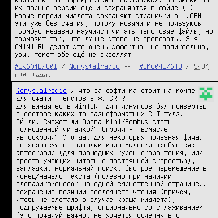
их полные версии ещё и сохраняются в файле (!) 
Новые версии мидлета сохраняют странички в *.OBML - 
эти уже без сжатия, потому новыми и не пользуюсь 

 Бомбус недавно научился читать текстовые файлы, но 
тормозит так, что лучше этого не пробовать. 3-я 
OMiNi.RU делат это очень эффектно, но попиксельно, 
увы, текст обе ещё не скроллят
#EK604E/O01
/
@crystalradio
-->
#EK604E/6T9
/
5494
дня назад
@crystalradio
 > что за софтинка стоит на компе 
для сжатия текстов в *.TCR ?

Для винды есть WinTCR, для линуксов был конвертер 
в составе каких-то разноформатных CLI-тулз.

Ой ли. Сможет ли Opera Mini/Bombus стать 
полноценной читалкой? Скролл -  всмысле 
автоскролл? Это да, для некоторых полезная фича. 
По-хорошему от читалки мало-мальски требуется: 
автоскролл (для прошедших курсы скорочтения, или 
просто умеющих читать с постоянной скоростью), 
закладки, нормальный поиск, быстрое перемещение в 
конец/начало текста (полезно при наличии 
словарика/сносок на одной единственной странице), 
сохранение позиции последнего чтения (причем, 
чтобы не слетало в случае краша мидлета), 
подгружаемые шрифты, опционально со сглаживанием 
(это пожалуй важно, не хочется ослепнуть от 