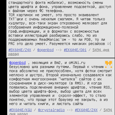
стандартного фонта мобилки), возможность смены 
цвета шрифта и фона, управление подсветкой, доступ 
к файлам через ФС телефона.

TCR картинок не умеет, это просто эквивалент 
TXT'шки с очень нехилым сжатием. Я читаю только 
худлитру, все-таки экран откровенно мелковат для 
отображения информационно-полезной 
граф.информации, и в форматах с возможностью 
вставки иллюстраций разбираюсь слабо. Но из 
поддерживаемых ReadManiac'ом - то ли PDB, то ли 
PRC это дело умеет. Разумеется никаких ресайзов :(
#EK604E/Z4X
/
@openbsd
-->
#EK604E/O01
/
5494 дня
назад
@openbsd
 , эволюция и Bm2, и oMiNi.ru 
безусловно шла разными путями. Первый к чтению 
пока абсолютно не приспособлен, хотя фотки смотрит 
неплохо и шустро, Второй изначально создавался как 
комфортная многооконная "читалка" сайтов с их 
сохранением в диск-эмуляторе (в RMS). И когда 
появились подключение внешних шрифтов, чтение RSS, 
выбор цвета шрифта-фона, выбор цвета для всех 
элементов управления и  скролл-эффект, то стало 
понятно, что проще этот браузер не закрыть, а из 
него и читать книги, и листать сайты
#EK604E/KGU
/
@crystalradio
-->
#EK604E/Z4X
/
5494
дня назад