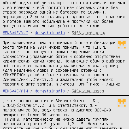
лёгкий недельный дискомфорт, но потом видим и выигрыш 
: во времени - всё постится меж основных дел и без 
страха разрядки одной из батареек по 1000мАч, 
держащих до 2 дней онлайна; в здоровье - нет волнений 
о потере эдакого мобильника + прогулки ирл более 
доступны и можно меньше работать за столом
#EK604E/Y4J
/
@crystalradio
/
5496 дней назад
При завлечении люда в социалки (после мобилизации 
оного почти на 70%) нужно помнить, что ТЕПЕРЬ 
главное - не загружать наши неокрепшие мысли 
сложностями управления ботом и особенно отсутствием 
кирилических копий команд. Начинающие обычно выбирают 
веб-фейс и им важны юзер-управляемая длина страниц 
(для медленных ядер) и сохранение страниц с 
КОНКРЕТНОЙ датой и более понятным заголовком : 
%индекс%ник..%текст..% и желательно чтобы индекс 
говорил о дате записи. А литеры "BnW" имхо - лишние
#EK604E/AIW
/
@crystalradio
/
5494 дня назад
, хотя вполне хватит и ß%индекс%текст..% , 
ß(%клуб%)%текст..%  и ß[%тег%]%текст..% - 
полаконичнее бы, ведь строка на дисплее 320*240 
вмещает не более 30 символов.

 ГРУППЫ. Категорически не нужно давать группам 
названия : просто 9 групп - 1,2...9. Мало ли что.. 
Хотя есть же уже Клубы - они вполне могут заменить и 