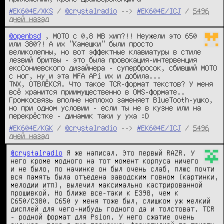
#EK604E/XKS
/
@crystalradio
-->
#EK604E/ICJ
/
5496
дней назад
@openbsd
 , MOTO с 0,8 MB хип?!! Неужели это 650 
или 380?! А их "Камешки" были просто 
великолепны, но вот эффектные клавиатуры в стиле 
лезвий бритвы - это была провокация-интервенция 
ексСониевского дизайнера - супербросок, сбивший МОТО 
с ног, ну и эта MFA APi их и добила...

TNX, ОТВЛЁКСЯ. Что такое TCR-формат текстов? У меня 
всё хранится приимущественно в OMS-формате.. 
Громкосвязь вполне неплохо заменяет BlueTooth-ушко, 
но при одном условии - если ты не в кузне или на 
перекрёстке - динамик таки у уха :D
#EK604E/KGK
/
@crystalradio
-->
#EK604E/ICJ
/
5496
дней назад
@crystalradio
 Я же написал. Это первый RAZR. У 
него кроме модного на тот момент корпуса ничего 
и не было, по начинке он был очень слаб, плюс почти 
вся память была отъедена заводским говном (картинки, 
мелодии итп), вылечил максимально кастрированной 
прошивкой. Но ближе все-таки к E398, чем к 
C650/C380. C650 у меня тоже был, слишком уж мелкий 
дисплей для чего-нибудь годного да и толстоват. TCR 
- родной формат для Psion. У него сжатие очень 