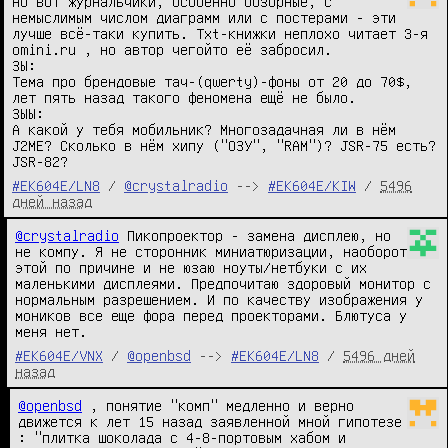
но вот журнальчики, особенно обзорные, с 
немыслимым числом диаграмм или с постерами - эти 
лучше всё-таки купить. Txt-книжки неплохо читает 3-я 
omini.ru , но автор чегойто её забросил.

ЗЫ:

Тема про брендовые тач-(qwerty)-фоны от 20 до 70$, 
лет пять назад такого феномена ещё не было.

ЗЫЫ:

А какой у тебя мобильник? Многозадачная ли в нём 
J2ME? Сколько в нём хипу ("ОЗУ", "RAM")? JSR-75 есть? 
JSR-82?
#EK604E/LN8
/
@crystalradio
-->
#EK604E/KIW
/
5496
дней назад
@crystalradio
 Пикопроектор - замена дисплею, но 
не компу. Я не сторонник миниатюризации, наоборот 
этой по причине и не юзаю ноуты/нетбуки с их 
маленькими дисплеями. Предпочитаю здоровый монитор с 
нормальным разрешением. И по качеству изображения у 
моников все еще фора перед проекторами. Блютуса у 
меня нет.
#EK604E/VNX
/
@openbsd
-->
#EK604E/LN8
/
5496 дней
назад
@openbsd
 , понятие "комп" медленно и верно 
движется к лет 15 назад заявленной мной гипотезе 
: "плитка шоколада с 4-8-портовым хабом и 