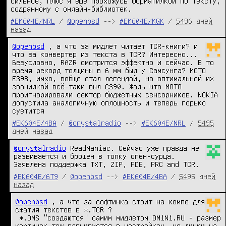
сильное, плюс я еще прохожусь форматилкой по тексту, 
содранному с онлайн-библиотек.
#EK604E/NRL
/
@openbsd
-->
#EK604E/KGK
/
5496 дней
назад
@openbsd
 , а что за мидлет читает TCR-книги? и 
что за конвертер из текста в TCR? Интересно...

Безусловно, RAZR смотрится эффектно и сейчас. В то 
время рекорд толщины в 6 мм был у Самсунга? МОТО 
E398, имхо, вобще стал легендой, но оптимальной их 
звонилкой всё-таки был С390. Жаль что МОТО 
проигнорировали сектор бюджетных сенсорников. NOKIA 
допустила аналогичную оплошность и теперь горько 
суетится
#EK604E/4BA
/
@crystalradio
-->
#EK604E/NRL
/
5495
дней назад
@crystalradio
 ReadManiac. Сейчас уже правда не 
развивается и брошен в топку опен-сурца. 
Заявлена поддержка TXT, ZIP, PDB, PRC and TCR.
#EK604E/6T9
/
@openbsd
-->
#EK604E/4BA
/
5495 дней
назад
@openbsd
 , а что за софтинка стоит на компе для 
сжатия текстов в *.TCR ? 

 *.OMS "создаются" самим мидлетом OMiNi.RU - размер 
картинок тож варьируется в настройках, но линки на 