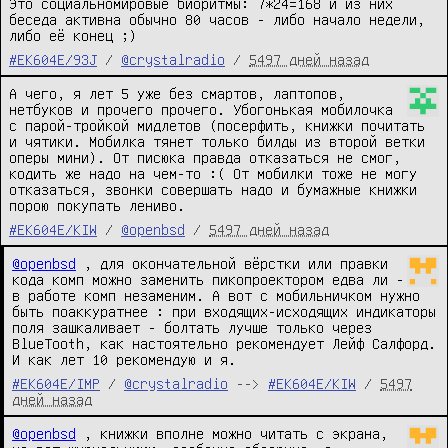
Это социальномировые биоритмы: 7*24=168 и из них 
беседа активна обычно 80 часов - либо начало недели, 
либо её конец ;)
#EK604E/93J
/
@crystalradio
/
5497 дней назад
А чего, я лет 5 уже без смартов, лаптопов, 
нетбуков и прочего прочего. Убогонькая мобилочка 
с парой-тройкой мидлетов (посерфить, книжки почитать 
и чятики. Мобилка тянет только билды из второй ветки 
оперы мини). От писюка правда отказаться не смог, 
кодить же надо на чем-то :( От мобилки тоже не могу 
отказаться, звонки совершать надо и бумажные книжки 
порою покупать лениво.
#EK604E/KIW
/
@openbsd
/
5497 дней назад
@openbsd
 , для окончательной вёрстки или правки 
кода комп можно заменить пикопроектором едва ли - 
в работе комп незаменим. А вот с мобильничком нужно 
быть поаккуратнее : при входящих-исходящих индикаторы 
поля зашкаливает - болтать лучше только через 
BlueTooth, как настоятельно рекомендует Лейф Салфорд. 
И как лет 10 рекомендую и я.
#EK604E/IMP
/
@crystalradio
-->
#EK604E/KIW
/
5497
дней назад
@openbsd
 , книжки вполне можно читать с экрана, 