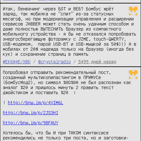
Итак, бенвачинг через БОТ и ВЕБ? Бомбус жрёт 
заряд, так мобилка не "спит" из-за статусных 
месагоф, но при модернизации управления и расширении 
сервисов JABBER может стать очень удачным способом и 
даже полностью ВЫТЕСНИТЬ браузер из компактного 
мобильного устройства - я бы не отказался попробовать 
энергосберегающую фоторамку с J2ME, touch-QWERTY, 
USB-модемом,  парой USB-BT и USB-мышкой за 50$))) А в 
мобилах от 20$ надежда только на браузер (иногда без 
кук) и сохранение страниц в память
#EK604E/XBD
/
@crystalradio
/
5499 дней назад
Попробовал отправить рекомендательный пост, 
созданный мультикопипастингом в ПРИМУСе 
(БомбусМод2), но символ %0D%0A не был распознан как 
аналог %20 и пришлось минуты 2 править текст 
джойстиком и поставить %20  :

! 
http://bnw.im/p/4VIM6L
http://bnw.im/p/ZJS3HI
http://bnw.im/p/98FAUY
Хотелось бы, что бы И при ТАКОМ синтаксисе 
рекомендились не только три поста, но и заготовки-