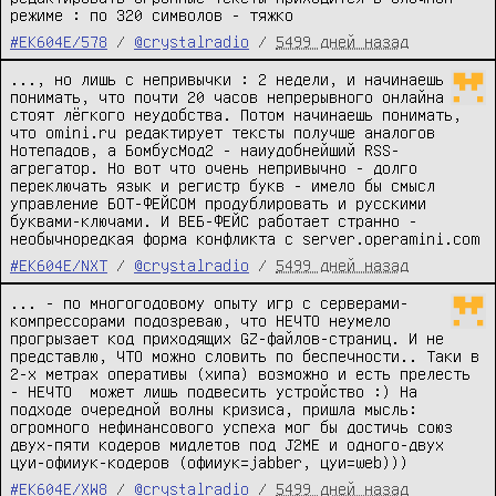
режиме : по 320 символов - тяжко
#EK604E/578
/
@crystalradio
/
5499 дней назад
..., но лишь с непривычки : 2 недели, и начинаешь 
понимать, что почти 20 часов непрерывного онлайна 
стоят лёгкого неудобства. Потом начинаешь понимать, 
что omini.ru редактирует тексты получше аналогов 
Нотепадов, а БомбусМод2 - наиудобнейший RSS-
агрегатор. Но вот что очень непривычно - долго 
переключать язык и регистр букв - имело бы смысл 
управление БОТ-ФЕЙСОМ продублировать и русскими 
буквами-ключами. И ВЕБ-ФЕЙС работает странно - 
необычноредкая форма конфликта с server.operamini.com
#EK604E/NXT
/
@crystalradio
/
5499 дней назад
... - по многогодовому опыту игр с серверами-
компрессорами подозреваю, что НЕЧТО неумело 
прогрызает код приходящих GZ-файлов-страниц. И не 
представлю, ЧТО можно словить по беспечности.. Таки в 
2-х метрах оперативы (хипа) возможно и есть прелесть 
- НЕЧТО  может лишь подвесить устройство :) На 
подходе очередной волны кризиса, пришла мысль: 
огромного нефинансового успеха мог бы достичь союз 
двух-пяти кодеров мидлетов под J2ME и одного-двух 
цуи-офииук-кодеров (офииук=jabber, цуи=web)))
#EK604E/XW8
/
@crystalradio
/
5499 дней назад