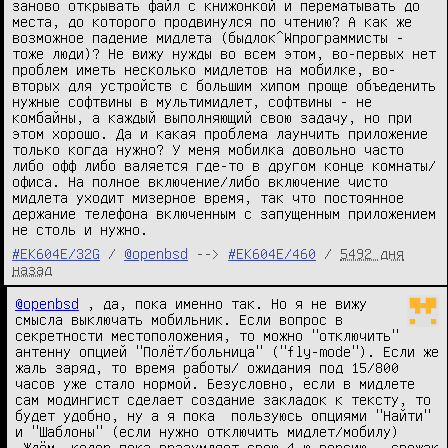
заново открывать файл с книжонкой и перематывать до 
места, до которого продвинулся по чтению? А как же 
возможное падение мидлета (быдлок^Wпрограммисты - 
тоже люди)? Не вижу нужды во всем этом, во-первых нет 
проблем иметь несколько мидлетов на мобилке, во-
вторых для устройств с большим хипом проще объеденить 
нужные софтвины в мультимидлет, софтвины - не 
комбайны, а каждый выполняющий свою задачу, но при 
этом хорошо. Да и какая проблема лаунчить приложение 
только когда нужно? У меня мобилка довольно часто 
либо офф либо валяется где-то в другом конце комнаты/
офиса. На полное включение/либо включение чисто 
мидлета уходит мизерное время, так что постоянное 
держание телефона включенным с запущенным приложением 
не столь и нужно.
#EK604E/32G
/
@openbsd
-->
#EK604E/460
/
5492 дня
назад
@openbsd
 , да, пока именно так. Но я не вижу 
смысла выключать мобильник. Если вопрос в 
секретности местоположения, то можно "отключить" 
антенну опцией "Полёт/больница" ("fly-mode"). Если же 
жаль заряд, то время работы/ ожидания под 15/800 
часов уже стало нормой. Безусловно, если в мидлете 
сам модингист сделает создание закладок к тексту, то 
будет удобно, ну а я пока  пользуюсь опциями "Найти" 
и "Шаблоны" (если нужно отключить мидлет/мобилу)

 Ждём, кодер пока вразумляет свою 4-ю версию - свежак 