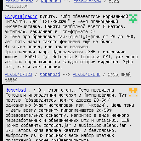
#EK604E/6M3
/
@openbsd
-->
#EK604E/VNX
/
5483
дня назад
@crystalradio
 Купить, либо обзавестись нормальной 
читалкой. Для "txt-книжек" у меня полноценный 
мидлет-читалка. Памяти свободной всего 8 метров, 
экономлю, закидываю в tcr-формате ;)

> Тема про брендовые тач-(qwerty)-фоны от 20 до 70$, 
лет пять назад такого феномена ещё не было.

Эт я уже понял, мне такое незачем.

Оригинальный разр. Однозадачная J2ME с маленьким 
хипом - 800кб. Тут Motorola FileAccess API, уже много 
лет как поддерживается каждым вторым мидлетом. Зуба 
нет, как я уже говорил.
#EK604E/ICJ
/
@openbsd
-->
#EK604E/LN8
/
5496 дней
назад
@openbsd
 , :-D , стоп-стоп.. Тема посвящена 
Голодным многодетным матерям и Люмпенофилам. Тут 
призыв "обзаведитесь чем-то дороже 20-50$" 
однозначно будет истолкован как "укради". Цель темы 
- дать всему сегменту пикопланшетов 20-50$ 
образовательную оснастку, например в виде немного 
переработанных и объединенных BM2 и OMiNiRU3. Ещё 
можно добавить фотошоп.jar и audioclockalend.jar - 
5-8 метров хипа вполне хватит. И безусловно. 
выбросить из их прошивок весь набор штатных 
приложений, кроме драйвероконфига