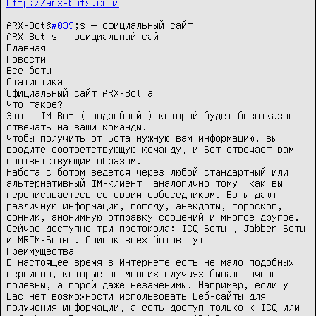
http://arx-bots.com/
ARX-Bot&
#039
;s — официальный сайт

ARX-Bot's — официальный сайт 

Главная 

Новости 

Все боты 

Статистика 

Официальный сайт ARX-Bot'a 

Что такое? 

Это — IM-Bot ( подробней ) который будет безотказно 
отвечать на ваши команды.

Чтобы получить от Бота нужную вам информацию, вы 
вводите соответствующую команду, и Бот отвечает вам 
соответствующим образом. 

Работа с ботом ведется через любой стандартный или 
альтернативный IM-клиент, аналогично тому, как вы 
переписываетесь со своим собеседником. Боты дают 
различную информацию, погоду, анекдоты, гороскоп, 
сонник, анонимную отправку соощений и многое другое. 

Сейчас доступно три протокола: ICQ-Боты , Jabber-Боты 
и MRIM-Боты . Список всех ботов тут 

Преимущества 

В настоящее время в Интернете есть не мало подобных 
сервисов, которые во многих случаях бывают очень 
полезны, а порой даже незаменимы. Например, если у 
Вас нет возможности использовать Веб-сайты для 
получения информации, а есть доступ только к ICQ или 