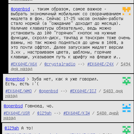
@openbsd
 , таким образом, самое важное - 
выбрать экономичный мобильник со сворачиванием 
мидлета в фон. Сейчас 17-25 часов онлайн-работы 
стало нормой (а "ожидание" доходит до месяца). 
Наличие клавиатуры обязательно, ведь можно 
установить до 100 "горячих" кнопок на нужные 
функции, скролл-диск, тачпад и тачскрин тоже очень 
важны, но так можно подняться до цены в 100$, а 
это почти оффтоп. Далее запускаем мидлет версии 
3.xx , настраиваем цвета, шаблоны, горячие 
клавиши, указываем путь к шрифту на флешке и..
#EK604E/X6X
/
@crystalradio
-->
#EK604E/Z4X
/
5494
дня назад
@openbsd
 > Зуба нет, как я уже говорил.

Есть, есть :'(
#EK604E/WMO
/
@openbsd
-->
#EK604E/ICJ
/
5483 дня
назад
@openbsd
 Говноед, чо.
#EK604E/USR
/
@l29ah
-->
#EK604E/KIW
/
5480 дней
назад
@l29ah
 А то!