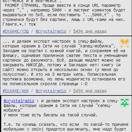
БОТ-ФЕЙСЕ и в ВЕБ-ФЕЙСЕ .

 РАЗМЕР СТРАНИЦ. Проще ввести в конце URL параметр 
через "," , например 5000 - и листинг коментов будет 
выдаваться по 5кб, если поставить "..,5000,t" , то 
странички будут без картинк, лишь с URL-ками на них. 
Гланге,*,! тож
#EK604E/Y3Q
/
@crystalradio
/
5494 дня назад
... и делаем экспорт настроек в спец-файлы, 
которые храним в Сети на случай "капец-мобилка". 
Заходим на портал с нужной книгой, и сохраняем её на 
флешку, оценивая приличное сжатие текста и уменьшение 
картинок до разумного. Всё, дальше мидлет можно не 
закрывать НИКОГДА, потому и Закладок нет: книгу (и 
сайт) можно открыть в нескольких окнах (у меня до 
полусотни). И это на 3 метрах хипа. Попиксельная 
протяжка возможна, но лень модингиста остановила его 
на попиксельном скролле страницы :-D
#EK604E/460
/
@crystalradio
/
5494 дня назад
@crystalradio
 > и делаем экспорт настроек в спец-
файлы, которые храним в Сети на случай "капец-
мобилка"

У меня тоже есть бикапы на такой случай.

Т.е. ты хочешь сказать, что если  по какой-то причине 
мобильник с omini придется выключить, мне надо будет 