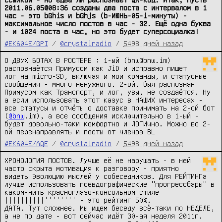
2011.06.05@08:36 созданы два поста с интервалом в 1 
час - это bGhis и bGhjs (b-ИЮНЬ-05-i-минуты) - 
максимальное число постов в час - 32. Ещё одна буква 
- и 1024 поста в час, но это будет суперсоциалка!
#EK604E/GPI
/
@crystalradio
/
5498 дней назад
О ДВУХ БОТАХ В РОСТЕРЕ : 1-ый (bnw@bnw.im) 
распознаётся Примусом как JiD и исправно пишет 
лог на micro-SD, включая и мои команды, и статусные 
сообщения - много ненужного. 2-ой, был распознан 
Примусом как Транспорт, и лог, увы, не создаётся. Ну 
а если использовать этот казус в НАШИХ интересах - 
все статусы и отчёты о доставке принимать на 2-ой бот 
(
@bnw
.im), а все сообщения исключительно в 1-ый - 
будет довольно-таки комфортно и ЛОГИчно. Можно во 2-
ой перенаправлять и посты от членов BL
#EK604E/AQE
/
@crystalradio
/
5498 дней назад
ХРОНОЛОГИЯ ПОСТОВ. Лучше её не нарушать - в ней 
часто скрыта мотивация к разговору - приятно 
видеть Эволюцию мыслей у собеседников. Для РЕЙТИНГа 
лучше использовать псевдографические "прогрессбары" в 
каком-нить красноглазо-консольном стиле 
||||||||||'''''''' - это рейтинг 50%.

ДАТА. Тут сложнее. Мы ищем беседу всё-таки по НЕДЕЛЕ, 
а не по дате - вот сейчас идёт 30-ая неделя 2011г. 