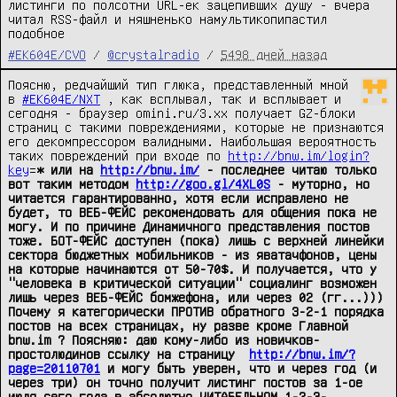
листинги по полсотни URL-ек зацепивших душу - вчера 
читал RSS-файл и няшненько намультикопипастил 
подобное
#EK604E/CVO
/
@crystalradio
/
5498 дней назад
Поясню, редчайший тип глюка, представленный мной 
в 
#EK604E/NXT
 , как вcплывал, так и всплывает и 
сегодня - браузер omini.ru/3.xx получает GZ-блоки 
страниц с такими повреждениями, которые не признаются 
его декомпрессором валидными. Наибольшая вероятность 
таких повреждений при входе по 
http://bnw.im/login?
key
=
* или на 
http://bnw.im/
 - последнее читаю только 
вот таким методом 
http://goo.gl/4XL0S
 - муторно, но 
читается гарантированно, хотя если исправлено не 
будет, то ВЕБ-ФЕЙС рекомендовать для общения пока не 
могу. И по причине Динамичного представления постов 
тоже. БОТ-ФЕЙС доступен (пока) лишь с верхней линейки 
сектора бюджетных мобильников - из яватачфонов, цены 
на которые начинаются от 50-70$. И получается, что у 
"человека в критической ситуации" социалинг возможен 
лишь через ВЕБ-ФЕЙС бомжефона, или через 02 (гг...)))  
Почему я категорически ПРОТИВ обратного 3-2-1 порядка 
постов на всех страницах, ну разве кроме Главной 
bnw.im ? Поясняю: даю кому-либо из новичков-
простолюдинов ссылку на страницу  
http://bnw.im/?
page=20110701
 и могу быть уверен, что и через год (и 
через три) он точно получит листинг постов за 1-ое 
июля сего года в абсолютно ЧИТАБЕЛЬНОМ 1-2-3-