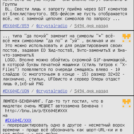
Группы

 BL. Свести лишь к запрету приёма через БОТ коментов 
от блеклистанутого. ВЕБ-фейсом же пусть отображается 
всё, но с заменой цепочек символов по запросу ...
#EK604E/859
/
@crystalradio
/
5494 дня назад
... типа "да по*уй" заменит на символы "*" всё-
всё меж символами "да по" и "уй" , включая и их

 Это можно использовать и для редактирования своих 
постов, задавая ED %ид-поста%, %что-заменить% и %на-
что-заменить% 

 LOGO. Вполне можно обойтись скромной GiF-анимашкой, 
в которой буквы печатной машинки (стиль титров к "X-
Files") появляются по очереди смещаясь влево - 10 
слайдов (с многоточьем в конце - 15) размер 32*32 - 
лаконично, стильн, UFOвисто и сервер Oперы отдаст 
лишь 0,1кб-ый PNG
#EK604E/UON
/
@crystalradio
/
5494 дня назад
ЛЮМПЕН-БЕНВАЧИНГ. Где-то тут постил, что в 
мидлетах очень МЕШАЕТ автозамена Бенвача : 

 httр://bnw.im/p/EK604E#XXX 

на 

#EK604E/XXX
- перередактировать одно в другое - несметный ворох 
времени - проще всё обозначать как шорт-URL-ки и в 