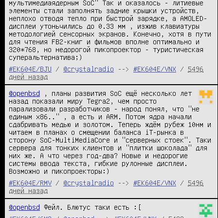
мультимедиаядерным SoC" Так и оказалось - литиевые 
элементы стали заполнять задние крышки устройств, 
неплохо отводя тепло при быстрой зарядке, а AMOLED-
дисплеи утоньчились до 0.33 мм , изжив клавиатуры 
методологией сенсорных экранов. Конечно, хотя в пути 
для чтения FB2-книг и фильмов вполне оптимально и 
320*768, но недорогой пикопроектор - туристическая 
суперальтернатива;)
#EK604E/BJU
/
@crystalradio
-->
#EK604E/VNX
/
5496
дней назад
@openbsd
 , планы развития SoC ещё несколько лет 
назад показали миру Tegra2, чем просто 
парализовали разработчиков - народ понял, что "не 
единым x86.." , а есть и ARM. Потом ядра начали 
сдабривать медью и золотом. Теперь ждём рубеж 10нм и 
читаем в планах о смещении баланса iT-рынка в 
сторону SoC-MultiMediaCore и "серверных стоек". Таки 
сервера для тонких клиентов и "плитки шоколада" для 
них же. А что через год-два? Новые и недорогие 
системы ввода текста, гибкие рулонные дисплеи. 
Возможно и пикопроекторы:)
#EK604E/RMV
/
@crystalradio
-->
#EK604E/VNX
/
5496
дней назад
@openbsd
 Фейл. Блютус таки есть :[