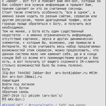
к Jabber . Вот тут и поможет вам ARX-Bot, который за 
Вас соберет всю нужную информацию и пришлет Вам, 
причем сделает он это за считанные секунды.

Стоит также отметить особенность "все в одном", а 
именно зачем ходить по разным сайтам, сервисам или 
другим ресурсам, теряя драгоценный трафик, если 
гораздо проще обратиться к Боту, и получить все 
необходимое.

Тем не менее, у Бота есть один существенный 
недостаток — а именно ограниченность информации, 
отсутствие картинок, звука и других динамических 
элементов, к которым Вы, возможно, уже привыкли в 
Интернете. Но если учитывать весь набор предлагаемых 
возможностей этим сервисом, можно предположить, что 
данная система мало чем заменит себя, да и в конце 
концов Веб со всеми его преимуществами всегда у Вас 
есть, а вот получать от вашего скромного IM-клиента 
столько возможностей было бы очень полезно. 

Боты

ICQ-Bot 7444302 Jabber-Bot  arx-bot@jabber.ru MRIM-
Bot arx-bot-2@mail.ru 

Навигация 

Войти под логином 

Работа с ботом 

Обратная связь 

2007-2010 (c) p0is0n (arx-bot's) 

 ARX-Bot;)
#EK604E/WFT
/
@crystalradio
/
5492 дня назад