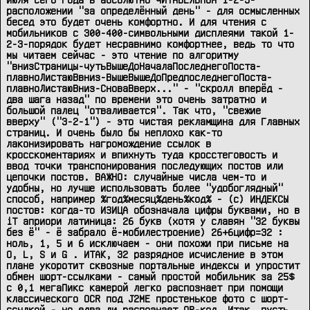
расположении "за определённый день" - для осмысленных 
бесед это будет очень комфортно. И для чтения с 
мобильников с 300-400-символьными дисплеями такой 1-
2-3-порядок будет несравнимо комфортнее, ведь то что 
мы читаем сейчас - это чтение по алгоритму 
"внизСтраницы-чутьВышеДоНачалаПоследнегоПоста-
плавноЛистаюВвниз-ВышеВышеДоПредпоследнегоПоста-
плавноЛистаюВниз-СноваВверх..." - "скролл вперёд - 
два шага назад" по времени это очень затратно и 
большой палец "отваливается". Так что, "свежие 
вверху" ("3-2-1") - это чистая рекламщина для Главных 
страниц. И очень было бы неплохо как-то 
лаконизировать нагромождение ссылок в 
кросскоментариях и впихнуть туда кросстеговость и 
ввод точки транспонирования последующих постов или 
цепочки постов. ВАЖНО: случайные числа чем-то и 
удобны, но лучше использовать более "удобоглядный" 
способ, например %год%месяц%день%код% - (с) ИНДЕКСЫ 
постов: когда-то ИЗИЦА обозначала цифры буквами, но в 
iT априори латиница: 26 букв (хотя у славян "32 буквы 
без ё" - ё забрало ё-мобилестроение) 26+6цифр=32 : 
ноль, 1, 5 и 6 исключаем - они похожи при письме на 
O, L, S и G . ИТАК, 32 разрядное исчисление в этом 
плане укоротит сквозные портальные индексы и упростит 
обмен шорт-ссылками - самый простой мобильник за 25$ 
с 0,1 мегаПикс камерой легко распознает при помощи 
классического OCR под J2ME простенькое фото с шорт-
ссылкой - но едва ли распознает QR-код. Итак, пусть 