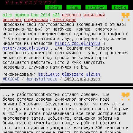
ビリャチピスデツナフイ
Войти
!bnw
Сегодня
Клубы
pico
newbnw
bnw
2014
$33
недорого
мобильный
интернет
социальная
детекторные
Продолжаю свой полуторагодовой эксперимент с отказом 
(частично-полным) от нетбуков, компов, смартов и 
использованием наидешевейшего однозадачного тачфона с 
2-5 метрами оперативки и двух, поочереди запускаемых 
мидлетов из каталогов 
http://goo.gl/ihY9O
 и 
http://goo.gl/10vs0
 . Для "социалинга" пытался 
попробовать множество порталчиков - увы, с простейших 
мидлетов и через пару прокси не каждый портал 
соглашается работать. Псто и Жуйк запустить 
нереально. Случайно наткнулся на bnw
Рекомендовали:
@stiletto
@lexszero
@l29ah
#EK604E
/
@crystalradio
/
5499 дней назад
... и работоспособностью остался доволен. Ещё 
более остался доволен динамикой рихтовки кода 
движка Бенвачика. Безусловно, надыбал за пару лет и 
ещё пару-пяток порталов, но их хозяева просто "играли 
в код" и в итоге поразваливали все свои исторические 
многолетние затеи. Вобщем-то, специфика работы на 
бомжетачфоне (qwerty-фон проще угробить) состоит в 
том, что на дисплее умещается максимум 300 символов и 
редактировать огромные тексты приходится в блочном 