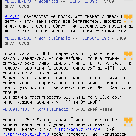
#EK604E/DYJ
/
@openbsd
-->
#EK604E/USR
/
5480
дней назад
@l29ah
 Говноедство не порок, это бизнес и дверь к 
детям - этим занимаются все бетатестеры, школото 
и люмпены. Опасен снобизм - материализация гордыни до 
лёгкой степени коричневатости - таки смертный грех...
#EK604E/2QE
/
@crystalradio
-->
#EK604E/USR
/
5480
дней назад
Bосхитила акция ООН о гарантиях доступа в Сеть 
каждому землянину, но они забыли, что в экстрим-
ситуации важен лишь МОБИЛЬНЫЙ ИНТЕРНЕТ (GPRS..4G) - в 
условиях эволюции "способов усмирения" до WiFi-кафе 
можно и не успеть доехать.

Забыли, что низкоинтенсивное коггерентное излучение 
мобильников на порядки опаснее высокоинтенсивного, о 
чём с чуть другой точки зрения говорит Лейф Салфорд и 
прочие

ООН должна гарантировать БЕСПЛАТНО по 3 BlueTooth-
чипа  каждому землянину - "Анти-ЭМ-смоГ"
#EK604E/IB7
/
@crystalradio
/
5496 дней назад
Берём за 25-70$: однозадачный явафон, и даже без 
копипастинга, но с йцукен, не перепрошиваем, 
ставим мидлеты : 9-й 
http://goo.gl/10vs0
 и 3-й 
http://goo.gl/ihY9O
 (файл-каталоги). Да, испытаваем 