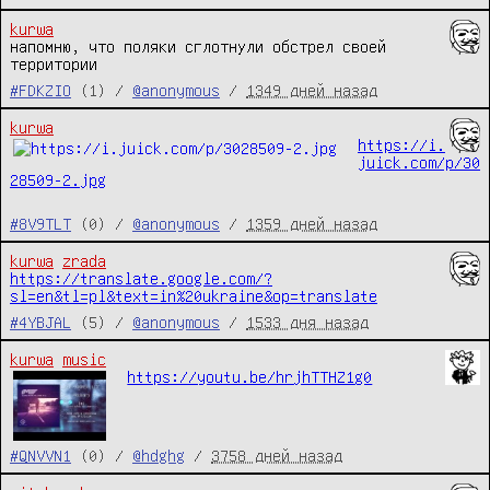
kurwa
напомню, что поляки сглотнули обстрел своей 
территории
#FDKZIO
(1) /
@anonymous
/
1349 дней назад
kurwa
https://i.
juick.com/p/30
28509-2.jpg
#8V9TLT
(0) /
@anonymous
/
1359 дней назад
kurwa
zrada
https://translate.google.com/?
sl=en&tl=pl&text=in%20ukraine&op=translate
#4YBJAL
(5) /
@anonymous
/
1533 дня назад
kurwa
music
https://youtu.be/hrjhTTHZ1g0
#QNVVN1
(0) /
@hdghg
/
3758 дней назад