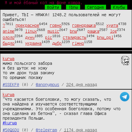
Я и мой ёбаный кот на фоне ковра.
Войти
!bnw
Сегодня
Клубы
Привет, TbI — HRWKA! 1248.2 пользователей не могут
ошибаться!
7011
6454
5926
5512
4738
?
прекрасное
говно
говнорашка
хуита
3078
2668
2647
2607
2587
2374
anime
linux
music
bnw
рашка
log
2264
1885
1816
1494
1456
ололо
дунч
pic
сталирасты
bnw_ppl
1441
1439
1239
1158
быдло
украина
дыбр
гімно
kurwa
мимо польского забора

я без шуток не хожу

то им дрон туда закину

то орешник покажу
#SSEKF0
(0) /
@anonymous
/
324 дня назад
kurwa
"Что касается боеголовки, то могу сказать, что 
она найдена и изучается соответствующими 
учреждениями. Это особенная боеголовка, потому что 
она сделана из бетона", - сказал глава Офиса 
#kurwa
#50Q6DU
(0) /
@telegram
/
1174 дня назад