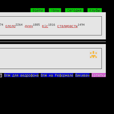
Войти
!bnw
Сегодня
Клубы
74
2264
1885
1816
1494
ололо
дунч
pic
сталирасты
BnW для ведрофона
BnW на Реформале
Викивач
Котятки