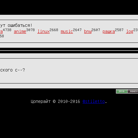
гут ошибаться!
4738
3078
2668
2647
2607
2587
23
та
anime
linux
music
bnw
рашка
log
58
еского c--?
Цоперайт © 2010-2016
@stiletto
.