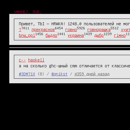
УМННБJ, ЯХВ.
Привет, TbI — HRWKA! 1248.0 пользователей не мо
7011
6454
5926
5512
?
прекрасное
говно
говнорашка
хуи
1456
1441
1439
1239
11
bnw_ppl
быдло
украина
дыбр
гімно
c--
haskell
а на сколько ghc-шный cmm отличается от классич
#3DM71X
(8) /
@qnikst
/
4359 дней назад