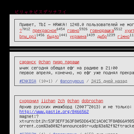
ビリャチピスデツナフイ
Привет, TbI — HRWKA! 1248.0 пользователей не мо
7012
6454
5926
5512
?
прекрасное
говно
говнорашка
хуи
1456
1441
1439
1239
11
bnw_ppl
быдло
украина
дыбр
гімно
саранск
0chan
пиар параши
ычик сегодня обещал ефг на радиве в 21:00
первое апреля, конечно, но ефг уже поднял прекр
#ENKBSA
(10+1) /
@anonymous
/
3415 дней назад
схоронил
iichan
2ch
0chan
dobrochan
Архив русских имажборд (2007~2013) и не только:
http://www.pastie.org/8466562
magnet:?
xt=urn:btih:53F3EFF363F805DD643C1AC0C7F8AB66A98
orrent.com%3a80%2fannounce&tr=udp%3a%2f%2ftrack
#SZBD7M
(4) /
@anonymous
/
4653 дня назад