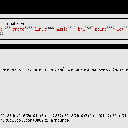
гут ошибаться!
4738
3078
2668
2647
2607
2587
23
та
anime
linux
music
bnw
рашка
log
58
асный нульч будующего, модный синглпейдж на вуежс (мята.
5D213&dn=%d0%90%d1%80%d1%85%d0%b8%d0%b2%20%d0%b4%d0%be%d
er.publicbt.com%3a80%2fannounce