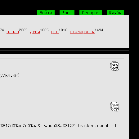
Войти
!bnw
Сегодня
Клубы
74
2265
1885
1816
1494
ололо
дунч
pic
сталирасты
нульч.хк)
1%81%d0%be%d0%ba&tr=udp%3a%2f%2ftracker.openbitt