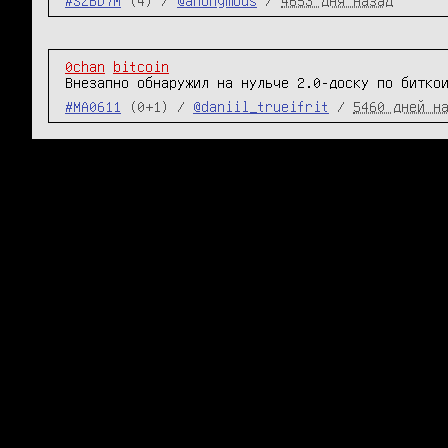
0chan
bitcoin
Внезапно обнаружил на нульче 2.0-доску по битко
#MA0611
(0+1) /
@daniil_trueifrit
/
5460 дней н