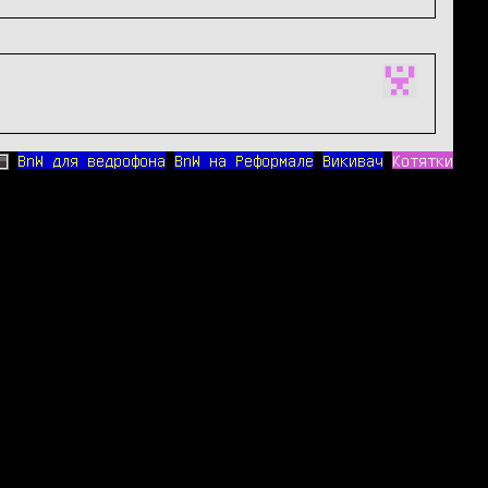
BnW для ведрофона
BnW на Реформале
Викивач
Котятки