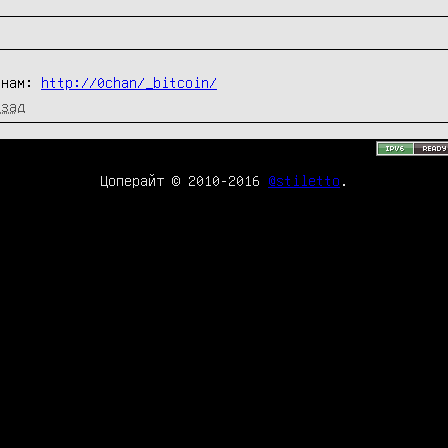
инам: 
http://0chan/_bitcoin/
азад
Цоперайт © 2010-2016
@stiletto
.