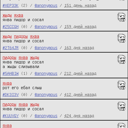
#XEP33K
(2) /
@anonymous
/
151 день назад
жыды
яхва
яхва пидор и сосал
#25CCGH
(0) /
@anonymous
/
159 дней назад
жыды
пидоры
яхва
яхва пидор и сосал
#2T64JR
(0) /
@anonymous
/
163 дня назад
пидоры
яхва
жыды
яхва пидор и сосал

а жыды слизывали
#5AHBIW
(1) /
@anonymous
/
212 дней назад
яхва
рот его ебал слыш
#DK3I3V
(0) /
@anonymous
/
412 дней назад
пидоры
яхва
жыды
яхва пидор и сосал
#KUUVGY
(0) /
@anonymous
/
424 дня назад
яхва