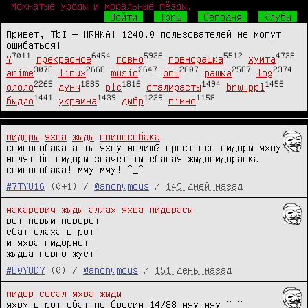
Мохнатые уроды и моральные пёзды.
Войти
!bnw
Сегодня
Клубы
Привет, TbI — HRWKA! 1248.0 пользователей не могут
ошибаться!
7011
6454
5926
5512
4738
?
прекрасное
говно
говнорашка
хуита
3078
2668
2647
2607
2587
2374
anime
linux
music
bnw
рашка
log
2265
1885
1816
1494
1456
ололо
дунч
pic
сталирасты
bnw_ppl
1441
1439
1239
1158
быдло
украина
дыбр
гімно
пидоры
яхва
жыды
свинособака
свинособака а ты яхву молиш? прост все пидоры яхву 
молят бо пидоры значет ты ебаная жыдопидораска 
свинособака! мяу-мяу! ^_^
#7TYU16
(0+1) /
@anonymous
/
149 дней назад
макаревич
жыды
аллах
яхва
пидорасы
вот новый поворот

ебат олаха в рот

и яхва пидормот

жыдва говно жует
#B0Y8DY
(0) /
@anonymous
/
151 день назад
пидор
сосал
яхва
жыды
яхву в рот ебат не бросим 14/88 мяу-мяу ^_^