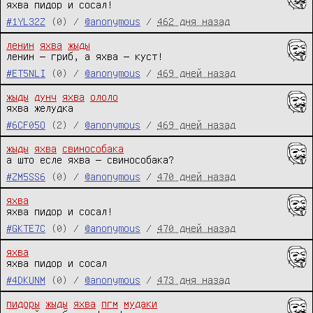
яхва пидор и сосал!
#1YL32Z
(0) /
@anonymous
/
462 дня назад
ленин
яхва
жыды
ленин — гриб, а яхва — куст!
#ET5NLI
(0) /
@anonymous
/
469 дней назад
жыды
дунч
яхва
ололо
яхва желудка
#6CF05O
(2) /
@anonymous
/
469 дней назад
жыды
яхва
свинособака
а што есле яхва — свинособака?
#ZM5SS6
(0) /
@anonymous
/
470 дней назад
яхва
яхва пидор и сосал!
#GKTE7C
(0) /
@anonymous
/
470 дней назад
яхва
яхва пидор и сосал
#4DKUNM
(0) /
@anonymous
/
473 дня назад
пидоры
жыды
яхва
пгм
мудаки