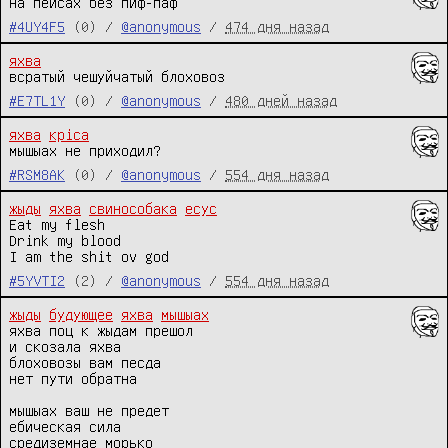
на пейсах без пиф-паф
#4UY4F5
(0) /
@anonymous
/
474 дня назад
яхва
всратый чешуйчатый блоховоз
#E7TL1Y
(0) /
@anonymous
/
480 дней назад
яхва
кріса
мышыах не приходил?
#RSM8AK
(0) /
@anonymous
/
554 дня назад
жыды
яхва
свинособака
есус
Eat my flesh

Drink my blood

I am the shit ov god
#5YVTI2
(2) /
@anonymous
/
554 дня назад
жыды
будующее
яхва
мышыах
яхва поц к жыдам прешол

и скозала яхва

блоховозы вам песда

нет пути обратна

мышыах ваш не предет

ебическая сила

средиземнае морько
