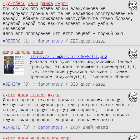
чуркобесы
хачи
рашка
курск
поч до сих пор етава апчхи алахудинова не 
вздердули? гроница ет те не жалюзяки росстрелеван на 
камеру, ебаное ссыкливое мастурбекское говно блджад, 
всратый херой ток езыком воеват можыт уебище 
хачевское

алсо ест подозренее што етот овцееб — горный жыд
#AQ55A6
(1) /
@anonymous
/
727 дней назад
жыды
пидоры
хачи
https://i.imgur.com/D0E5tUO.png
ухахаха ета пучеглазая жыдоармяшка (новые 
фронцузы) ет жона тепершнего премьера)))))) 
т.е. зеленский ручкалса за член с самим 
премьером получаеца)))) глиномесы ебаные!
#02MIRX
(0) /
@anonymous
/
938 дней назад
чурки
хачи
гевалт
хуцпа
Именно армяне склонны кричать по всякому поводу. 
Не пустят их в чужой дом, или раскроют какие-либо их 
козни, или отдадут под суд их воришек, — они не 
только сами поднимают крик, но и заставляют кричать 
глупых или продажных людей из иноплеменников.
#1VMDTB
(3) /
@anonymous
/
1037 дней назад
чурки
хачи
испражнения
жиды