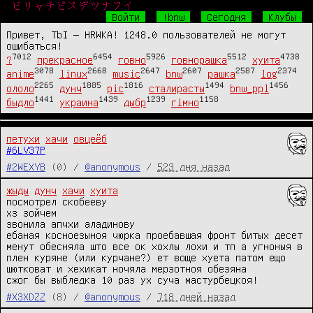
ビリャチピスデツナフイ
Войти
!bnw
Сегодня
Клубы
Привет, TbI — HRWKA! 1248.0 пользователей не могут
ошибаться!
7012
6454
5926
5512
4738
?
прекрасное
говно
говнорашка
хуита
3078
2668
2647
2607
2587
2374
anime
linux
music
bnw
рашка
log
2265
1885
1816
1494
1456
ололо
дунч
pic
сталирасты
bnw_ppl
1441
1439
1239
1158
быдло
украина
дыбр
гімно
петухи
хачи
овцеёб
#6LV37P
#2WEXYB
(0) /
@anonymous
/
523 дня назад
жыды
дунч
хачи
хуита
посмотрел скобееву

хз зойчем

звонила апчхи аладинову

ебаная косноезыноя чюрка проебавшая фронт битых десет 
менут обесняла што все ок хохлы лохи и тп а угноныя в 
плен куряне (или курчане?) ет воще хуета патом ещо 
шютковат и хехикат ночяла мерзотноя обезяна

сжог бы выбледка 10 раз ух суча мастурбецкоя!
#X3XDZZ
(8) /
@anonymous
/
718 дней назад