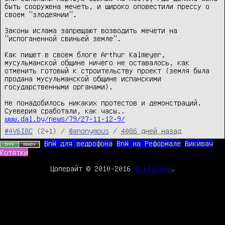
быть сооружена мечеть, и широко оповестили прессу о 
своем "злодеянии".

Законы ислама запрещают возводить мечети на 
"испоганенной свиньей земле".

Как пишет в своем блоге Arthur Kalmeyer, 
мусульманской общине ничего не оставалось, как 
отменить готовый к строительству проект (земля была 
продана мусульманской общине испанскими 
государственными органами).

Не понадобилось никаких протестов и демонстраций. 
www.dal.by/news/79/27-11-12-9/
#4V6I8C
(2+1) /
@anonymous
/
4086 дней назад
BnW для ведрофона
BnW на Реформале
Викивач
Котятки
Цоперайт © 2010-2016
@stiletto
.