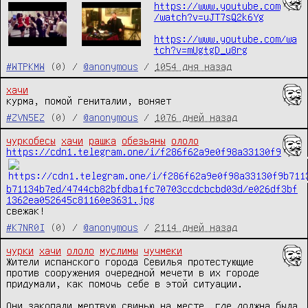
https://www.youtube.com
/watch?v=uJT7sQ2k6Yg
https://www.youtube.com/wa
tch?v=mUgtgD_u8rg
#WTPKMW
(0) /
@anonymous
/
1054 дня назад
хачи
курма, помой гениталии, воняет
#ZVN5EZ
(0) /
@anonymous
/
1076 дней назад
чуркобесы
хачи
рашка
обезьяны
ололо
https://cdn1.telegram.one/i/f286f62a9e0f98a33130f9
b71134b7ed/4744cb82bfdba1fc70703ccdcbcbd03d/e026df3bf
1362ea052645c81160e3631.jpg
свежак!
#K7NR0I
(0) /
@anonymous
/
2114 дней назад
чурки
хачи
ололо
муслимы
чучмеки
Жители испанского города Севилья протестующие 
против сооружения очередной мечети в их городе 
придумали, как помочь себе в этой ситуации.

Они закопали мертвую свинью на месте, где должна была 