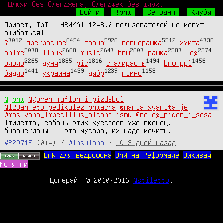
Шлюхи без блекджека, блекджек без шлюх.
Войти
!bnw
Сегодня
Клубы
Привет, TbI — HRWKA! 1248.0 пользователей не могут
ошибаться!
7012
6454
5926
5512
4738
?
прекрасное
говно
говнорашка
хуита
3078
2668
2647
2607
2587
2374
anime
linux
music
bnw
рашка
log
2265
1885
1816
1494
1456
ололо
дунч
pic
сталирасты
bnw_ppl
1441
1439
1239
1158
быдло
украина
дыбр
гімно
@
bnw
@goren_muflon_i_pizdabol
@l29ah_eto_pedikulez_bnwacha
@maria_xyanita_je
@moskvano_imbecillus_alcoholismu
@noleg_pidor_i_sosal
Штилетто, забань этих хуесосов уже вконец, 
бнвачеклоны -- это мусора, их надо мочить.
#P2D71F
(0+4) /
@insulano
/
1013 дней назад
BnW для ведрофона
BnW на Реформале
Викивач
Котятки
Цоперайт © 2010-2016
@stiletto
.